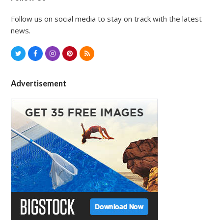
Follow us on social media to stay on track with the latest
news.
T
F
I
P
R
w
a
n
i
S
i
c
s
n
S
Advertisement
t
e
t
t
t
b
a
e
e
o
g
r
r
o
r
e
k
a
s
m
t