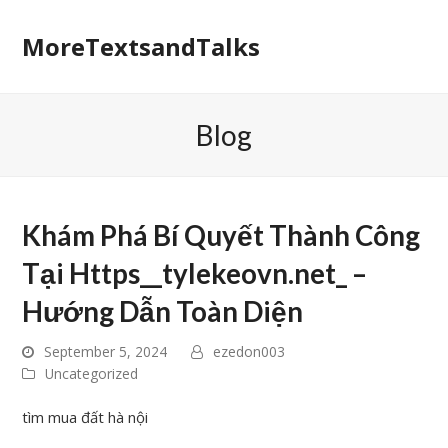
MoreTextsandTalks
Blog
Khám Phá Bí Quyết Thành Công
Tại Https__tylekeovn.net_ –
Hướng Dẫn Toàn Diện
September 5, 2024
ezedon003
Uncategorized
tìm mua đất hà nội