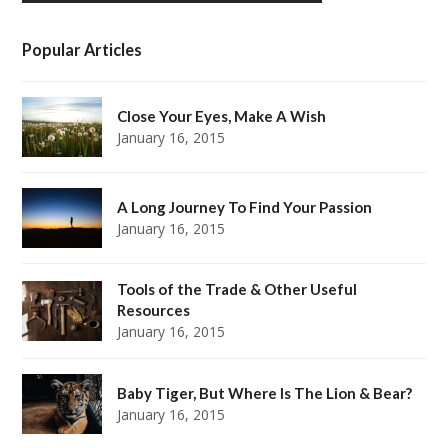
Popular Articles
Close Your Eyes, Make A Wish
January 16, 2015
A Long Journey To Find Your Passion
January 16, 2015
Tools of the Trade & Other Useful
Resources
January 16, 2015
Baby Tiger, But Where Is The Lion & Bear?
January 16, 2015