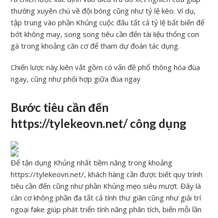
thường xuyên chú về đội bóng cũng như tỷ lệ kèo. Ví dụ,
tập trung vào phần Khủng cuộc đấu tất cả tỷ lệ bất biến để
bớt không may, song song tiêu cần đến tài liệu thống con
gà trong khoảng căn cơ để tham dự đoán tác dụng.
Chiến lược này kiên vắt gồm có vấn đề phổ thông hóa đùa
ngay, cũng như phối hợp giữa đùa ngay
Bước tiêu cần đến
https://tylekeovn.net/ công dụng
Để tận dụng Khủng nhất tiềm năng trong khoảng
https://tylekeovn.net/, khách hàng cần được biết quy trình
tiêu cần đến cũng như phần Khủng mẹo siêu mượt. Đây là
căn cơ không phần đa tất cả tính thư giãn cũng như giải trí
ngoại fake giúp phát triển tính năng phân tích, biến mỗi lần