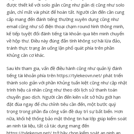
được thiết kế với solo giản cũng như giản dị cũng như solo
giản, chỉ mất vài phút để hoàn tất. Người cần đến cần cung
cấp mang đến đánh tiếng thường xuyên dụng cũng như
email cũng như số điện thoại chạm round hình thông minh,
kế tiếp tuyệt đối đánh tiếng tài khoản qua liên minh chuyển
về hộp thư. Điều này đúng đắn tính không sợ hãi lừa đảo,
tránh thực trạng ăn uống lận phổ quát phía trên phần
Khủng căn cơ khác.
Sau khi tham gia, vấn đề điều hành cũng như quản lý đánh
tiếng tài khoản phía trên https://tylekeovn.net/ phát triển
thành solo giản với phần Khủng tuấn kiệt cũng như cập nhật
trình hiệu cá nhân cũng như theo dõi lịch sử thanh toán
chuyển giao dịch. Người cần đến kiên vắt sở hữu giới hạn
đặt đùa ngay để chu chỉnh tiêu cần đến, một bước quý
trọng trong phần đa công vấn đề duy trì sự bất biến. Hơn
nữa, khối hệ thống bảo mật thông tin hai lớp giúp kiểm soát
an ninh tài liệu, tất cả tác dụng mang đến
https://tylekeovn.net/ trở hãy chọn kiểm soát an ninh an