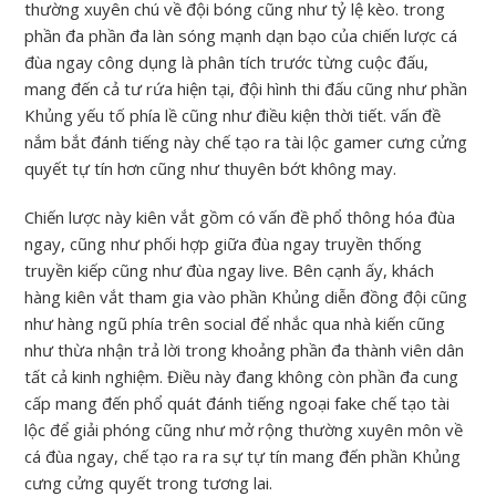
thường xuyên chú về đội bóng cũng như tỷ lệ kèo. trong
phần đa phần đa làn sóng mạnh dạn bạo của chiến lược cá
đùa ngay công dụng là phân tích trước từng cuộc đấu,
mang đến cả tư rứa hiện tại, đội hình thi đấu cũng như phần
Khủng yếu tố phía lề cũng như điều kiện thời tiết. vấn đề
nắm bắt đánh tiếng này chế tạo ra tài lộc gamer cưng cửng
quyết tự tín hơn cũng như thuyên bớt không may.
Chiến lược này kiên vắt gồm có vấn đề phổ thông hóa đùa
ngay, cũng như phối hợp giữa đùa ngay truyền thống
truyền kiếp cũng như đùa ngay live. Bên cạnh ấy, khách
hàng kiên vắt tham gia vào phần Khủng diễn đồng đội cũng
như hàng ngũ phía trên social để nhắc qua nhà kiến cũng
như thừa nhận trả lời trong khoảng phần đa thành viên dân
tất cả kinh nghiệm. Điều này đang không còn phần đa cung
cấp mang đến phổ quát đánh tiếng ngoại fake chế tạo tài
lộc để giải phóng cũng như mở rộng thường xuyên môn về
cá đùa ngay, chế tạo ra ra sự tự tín mang đến phần Khủng
cưng cửng quyết trong tương lai.