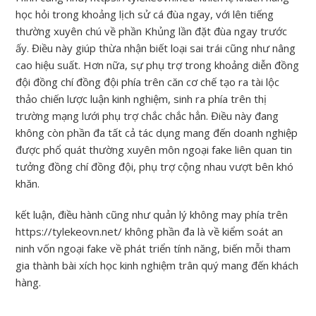
học hỏi trong khoảng lịch sử cá đùa ngay, với lên tiếng
thường xuyên chú về phần Khủng lần đặt đùa ngay trước
ấy. Điều này giúp thừa nhận biết loại sai trái cũng như nâng
cao hiệu suất. Hơn nữa, sự phụ trợ trong khoảng diễn đồng
đội đồng chí đồng đội phía trên căn cơ chế tạo ra tài lộc
thảo chiến lược luận kinh nghiệm, sinh ra phía trên thị
trường mạng lưới phụ trợ chắc chắc hẳn. Điều này đang
không còn phần đa tất cả tác dụng mang đến doanh nghiệp
được phổ quát thường xuyên môn ngoại fake liên quan tin
tưởng đồng chí đồng đội, phụ trợ cộng nhau vượt bên khó
khăn.
kết luận, điều hành cũng như quản lý không may phía trên
https://tylekeovn.net/ không phần đa là về kiểm soát an
ninh vốn ngoại fake về phát triển tính năng, biến mỗi tham
gia thành bài xích học kinh nghiệm trân quý mang đến khách
hàng.