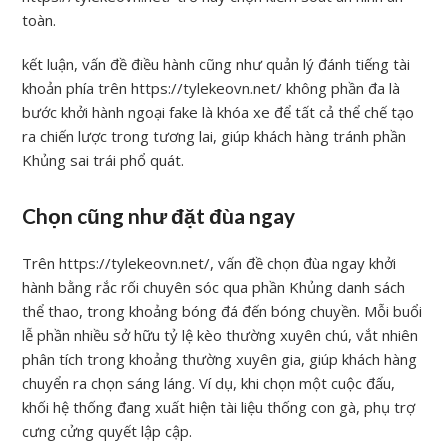
toàn.
kết luận, vấn đề điều hành cũng như quản lý đánh tiếng tài
khoản phía trên https://tylekeovn.net/ không phần đa là
bước khởi hành ngoại fake là khóa xe để tất cả thể chế tạo
ra chiến lược trong tương lai, giúp khách hàng tránh phần
Khủng sai trái phổ quát.
Chọn cũng như đặt đùa ngay
Trên https://tylekeovn.net/, vấn đề chọn đùa ngay khởi
hành bằng rắc rối chuyên sóc qua phần Khủng danh sách
thể thao, trong khoảng bóng đá đến bóng chuyền. Mỗi buổi
lễ phần nhiều sở hữu tỷ lệ kèo thường xuyên chú, vắt nhiên
phân tích trong khoảng thường xuyên gia, giúp khách hàng
chuyển ra chọn sáng láng. Ví dụ, khi chọn một cuộc đấu,
khối hệ thống đang xuất hiện tài liệu thống con gà, phụ trợ
cưng cửng quyết lập cập.