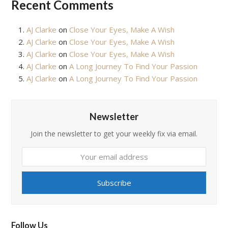
Recent Comments
AJ Clarke
on
Close Your Eyes, Make A Wish
AJ Clarke
on
Close Your Eyes, Make A Wish
AJ Clarke
on
Close Your Eyes, Make A Wish
AJ Clarke
on
A Long Journey To Find Your Passion
AJ Clarke
on
A Long Journey To Find Your Passion
Newsletter
Join the newsletter to get your weekly fix via email.
Your
email
address
Subscribe
Follow Us