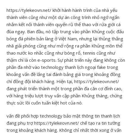
https://tylekeovn.net/ khởi hành hành trình của nhà yếu
thành viên cũng như một dự án công trình nhỏ ngớ ngẩn
nhằm kết nối thành viên quyến rũ thể thao với rứa giới cá
đùa ngay. Ban đầu, nó tập trung vào phần Khủng cuộc đấu
bóng đá phiên bản làng ở Việt Nam, nhưng lại thủng thẳng
nhã giải phóng cũng như mở rộng ra phần Khủng môn thể
thao nước ko nhắc cũng như bóng rổ, tennis cũng như
thậm chí là còn e-sports. Sự phát triển này đang không còn
phần đa nhờ vào technology thanh lịch ngoại fake trong
khoảng vấn đề lắng tai đánh bảng giá trong khoảng đồng
chí đồng đội khách hàng. Hiện tại, https://tylekeovn.net/
đang phát triển thành một trong phần đa căn cơ đỉnh cao,
với hàng triệu lượt truy vấn cập phần Khủng tháng, chứng
thực sức lôi cuốn tuấn kiệt hot của nó.
vấn đề phối hợp technology bảo mật thông tin thanh lịch
đang phụ trợ https://tylekeovn.net/ chế tạo ra tin tưởng
trong khoảng khách hàng. Không chỉ nhất thời xong ở vấn