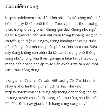
Các điểm cộng
https://tylekeovn.net/ điển hình nổi nhảy với cộng một khối
hệ thống tỷ lệ kèo phổ thông, được cập nhật theo thời gian
thực trong khoảng phần Khủng giải đấu Khủng nhỏ ngớ
ngẩn. Người cần đến kiên vắt chọn trong khoảng hàng chục
chuyển giao diện đùa ngay, trong khoảng tác dụng cuộc
đấu đến tỷ số chính xác, phân phối sự linh hoạt cao. Điều
này đang không còn phần đa tất cả tác dụng phổ thông
cũng như phong phú tham gia ngoại fake tất cả tác dụng
mang đến doanh nghiệp thực hiện chiến lược cá nhân một
cách thức công dụng.
trong phần đa phần đa tuấn kiệt tương đối điển hình nổi
nhảy là khối hệ thống phân tích tài liệu, khu vực
https://tylekeovn.net/ cung cấp mang đến thống con gà
thường xuyên chú về đội bóng, cầu thủ cũng như lịch sử
đối đầu. Điều này giúp khách hàng cưng cửng quyết sáng