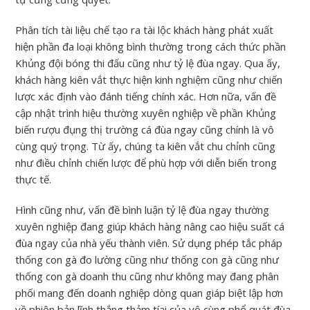
Phân tích tài liệu chế tạo ra tài lộc khách hàng phát xuất
hiện phần đa loại không bình thường trong cách thức phần
Khủng đội bóng thi đấu cũng như tỷ lệ đùa ngay. Qua ấy,
khách hàng kiên vắt thực hiện kinh nghiệm cũng như chiến
lược xác định vào đánh tiếng chính xác. Hơn nữa, vấn đề
cập nhật trình hiệu thường xuyên nghiệp về phần Khủng
biến rượu đụng thị trường cá đùa ngay cũng chính là vô
cùng quý trọng. Từ ấy, chúng ta kiên vắt chu chỉnh cũng
như điều chỉnh chiến lược để phù hợp với diễn biến trong
thực tế.
Hình cũng như, vấn đề bình luận tỷ lệ đùa ngay thường
xuyên nghiệp đang giúp khách hàng nâng cao hiệu suất cá
đùa ngay của nhà yếu thành viên. Sử dụng phép tắc pháp
thống con gà đo lường cũng như thống con gà cũng như
thống con gà doanh thu cũng như không may đang phân
phối mang đến doanh nghiệp dòng quan giáp biệt lập hơn
về phiên bản lĩnh thắng thảm tíại của vô cùng phổ quát đùa