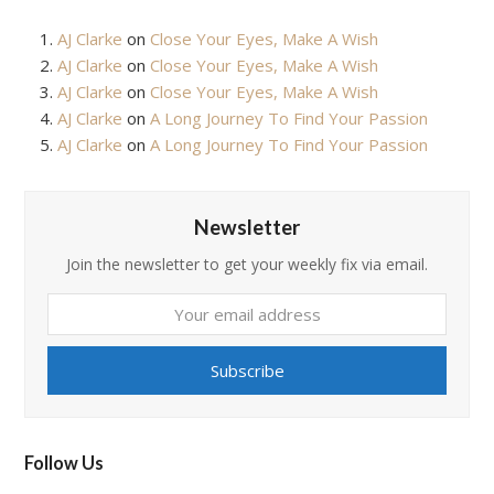
AJ Clarke
on
Close Your Eyes, Make A Wish
AJ Clarke
on
Close Your Eyes, Make A Wish
AJ Clarke
on
Close Your Eyes, Make A Wish
AJ Clarke
on
A Long Journey To Find Your Passion
AJ Clarke
on
A Long Journey To Find Your Passion
Newsletter
Join the newsletter to get your weekly fix via email.
Your
email
address
Subscribe
Follow Us