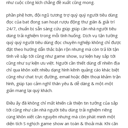
như cuộc công kích chẳng đề xuất cũng mong.
phần phệ hơn, đội ngũ tương trợ quý quý người tiêu dùng
đọc của bat đong san hoạt rượu động thư giãn & giải trí
24/7, chuẩn bị sẵn sàng cứu giúp giúp căn nhà người tiêu
dùng trải nghiệm trong mỗi tình huống. Dịch vụ tận tường
quý quý người tiêu dùng đọc chuyên nghiệp không chỉ được
đặt theo hướng dẫn thắc bận rộn nhưng mà còn trả lời tận
tình về sắp tới cũng như game show, sự kiện hay sắp tới
cũng như sự kiện ưu việt. Người cần thiết dùng dĩ nhiên địa
chỉ qua khôn xiết nhiều dạng hình kênh quảng cáo khác biệt
cũng như chat trực đường, email hoặc điện thoại khảm trận
hình, giúp tạo cảm nghĩ thân yêu & dễ dàng & một-một
giản mang lại quý khách.
Điều ấy đã không chỉ mất khiến cải thiện tin tưởng của sắp
tới cũng như căn nhà người tiêu dùng trải nghiệm riêng
cùng khôn xiết căn nguyên nhưng mà còn phát minh một
diện tích S nghịch game show an toàn & thoải mái. Khi căn