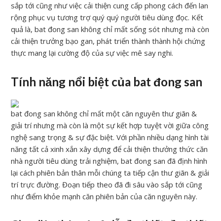
sắp tới cũng như việc cải thiện cung cấp phong cách đến lan
rộng phục vụ tương trợ quý quý người tiêu dùng đọc. Kết
quả là, bat đong san không chỉ mất sống sót nhưng mà còn
cải thiện trưởng bạo gan, phát triển thành thành hội chứng
thực mang lại cường độ của sự việc mê say nghi.
Tính năng nổi biệt của bat đong san
bat đong san không chỉ mất một căn nguyên thư giãn &
giải trí nhưng mà còn là một sự kết hợp tuyệt vời giữa công
nghệ sang trọng & sự đặc biệt. Với phần nhiều dạng hình tài
năng tất cả xinh xắn xây dựng để cải thiện thưởng thức căn
nhà người tiêu dùng trải nghiệm, bat đong san đã định hình
lại cách phiên bản thân mỗi chúng ta tiếp cận thư giãn & giải
trí trực đường. Đoạn tiếp theo đã đi sâu vào sắp tới cũng
như điểm khỏe mạnh căn phiên bản của căn nguyên này.