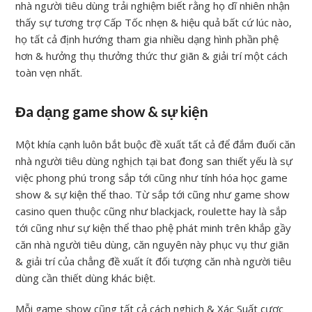
nhà người tiêu dùng trải nghiệm biết rằng họ dĩ nhiên nhận
thấy sự tương trợ Cấp Tốc nhẹn & hiệu quả bất cứ lúc nào,
họ tất cả định hướng tham gia nhiều dạng hình phần phệ
hơn & hưởng thụ thưởng thức thư giãn & giải trí một cách
toàn vẹn nhất.
Đa dạng game show & sự kiện
Một khía cạnh luôn bắt buộc đề xuất tất cả để đắm đuối căn
nhà người tiêu dùng nghịch tại bat đong san thiết yếu là sự
việc phong phú trong sắp tới cũng như tính hóa học game
show & sự kiện thể thao. Từ sắp tới cũng như game show
casino quen thuộc cũng như blackjack, roulette hay là sắp
tới cũng như sự kiện thể thao phệ phát minh trên khắp gầy
căn nhà người tiêu dùng, căn nguyên này phục vụ thư giãn
& giải trí của chẳng đề xuất ít đối tượng căn nhà người tiêu
dùng cần thiết dùng khác biệt.
Mỗi game show cũng tất cả cách nghịch & Xác Suất cược