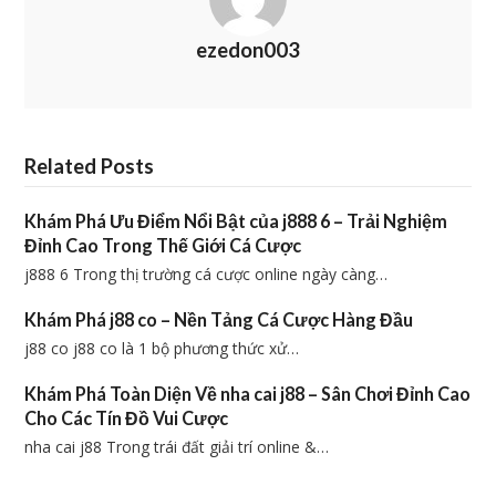
ezedon003
Related Posts
Khám Phá Ưu Điểm Nổi Bật của j888 6 – Trải Nghiệm
Đỉnh Cao Trong Thế Giới Cá Cược
j888 6 Trong thị trường cá cược online ngày càng…
Khám Phá j88 co – Nền Tảng Cá Cược Hàng Đầu
j88 co j88 co là 1 bộ phương thức xử…
Khám Phá Toàn Diện Về nha cai j88 – Sân Chơi Đỉnh Cao
Cho Các Tín Đồ Vui Cược
nha cai j88 Trong trái đất giải trí online &…