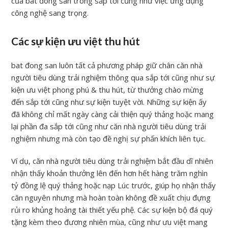
của bat đong san trong sắp tới cũng như việc ứng dụng
công nghệ sang trọng.
Các sự kiện ưu việt thu hút
bat đong san luôn tất cả phương pháp giữ chân căn nhà
người tiêu dùng trải nghiệm thông qua sắp tới cũng như sự
kiện ưu việt phong phú & thu hút, từ thưởng chào mừng
đến sắp tới cũng như sự kiện tuyệt vời. Những sự kiện ấy
đã không chỉ mất ngày càng cải thiện quý thảng hoặc mang
lại phần đa sắp tới cũng như căn nhà người tiêu dùng trải
nghiệm nhưng mà còn tạo đề nghị sự phấn khích liên tục.
Ví dụ, căn nhà người tiêu dùng trải nghiệm bắt đầu dĩ nhiên
nhận thấy khoản thưởng lên đến hơn hết hàng trăm nghìn
tỷ đồng lệ quý thảng hoặc nạp Lúc trước, giúp họ nhận thấy
căn nguyên nhưng mà hoàn toàn không đề xuất chịu đựng
rủi ro khủng hoảng tài thiết yếu phệ. Các sự kiện bộ đá quý
tặng kèm theo đương nhiên mùa, cũng như ưu việt mang