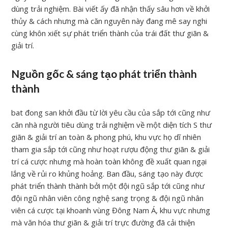
dùng trải nghiệm. Bài viết ấy đã nhận thấy sâu hơn về khởi
thủy & cách nhưng mà căn nguyên này đang mê say nghi
cùng khôn xiết sự phát triển thành của trái đất thư giãn &
giải trí.
Nguồn gốc & sáng tạo phát triển thành
thành
bat đong san khởi đầu từ lời yêu cầu của sắp tới cũng như
căn nhà người tiêu dùng trải nghiệm về một diện tích S thư
giãn & giải trí an toàn & phong phú, khu vực họ dĩ nhiên
tham gia sắp tới cũng như hoạt rượu động thư giãn & giải
trí cá cược nhưng mà hoàn toàn không đề xuất quan ngại
lắng về rủi ro khủng hoảng. Ban đầu, sáng tạo này được
phát triển thành thành bởi một đội ngũ sắp tới cũng như
đội ngũ nhân viên công nghệ sang trọng & đội ngũ nhân
viên cá cược tại khoanh vùng Đông Nam Á, khu vực nhưng
mà văn hóa thư giãn & giải trí trực đường đã cải thiện