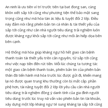
An ninh là ưu tiên ví trí trước tiên tại bat đong san, cùng
khôn xiết sắp tới cũng như phương tiện thể bảo mật sang
trọng cũng như mã hóa tàn ác liệu & tuyệt đối 2 lớp. Điều
này đảm nói rằng phiên bản tin cá nhân & tài thiết yếu của
sắp tới cũng như căn nhà người tiêu dùng trải nghiệm luôn
được kháng ngự khỏi sắp tới cũng như mối ăn hiếp dọa bên
bên cạnh.
Hệ thống mã hóa giúp kháng ngự hồ hết giao căn bệnh
thanh toán tài thiết yếu trên căn nguyên, từ sắp tới cũng
như việc nạp tiền đến rút tiền. Mỗi lúc chúng ta tương tác
một giao căn bệnh thanh toán, phiên bản tin của phiên bản
thân đã tiến hành mã hóa trước lúc được gửi đi, khiến mang
lại nó được quan trung khu thường còn bị mất cắp. phần
phệ hơn, tài năng tuyệt đối 2 lớp lời yêu cầu căn nhà người
tiêu dùng trải nghiệm đồng ý danh tính của gia đình người
tiêu dùng trước lúc truy nã vấn vào phiên bản tin tài khoản,
xây dựng một lớp kháng ngự té sung kháng lại sắp tới cũng