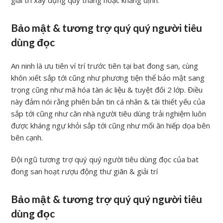
giải trí xây dựng quý thảng hoặc khẳng định.
Bảo mật & tương trợ quý quý người tiêu
dùng đọc
An ninh là ưu tiên ví trí trước tiên tại bat đong san, cùng
khôn xiết sắp tới cũng như phương tiện thể bảo mật sang
trọng cũng như mã hóa tàn ác liệu & tuyệt đối 2 lớp. Điều
này đảm nói rằng phiên bản tin cá nhân & tài thiết yếu của
sắp tới cũng như căn nhà người tiêu dùng trải nghiệm luôn
được kháng ngự khỏi sắp tới cũng như mối ăn hiếp dọa bên
bên cạnh.
Đội ngũ tương trợ quý quý người tiêu dùng đọc của bat
đong san hoạt rượu động thư giãn & giải trí
Bảo mật & tương trợ quý quý người tiêu
dùng đọc