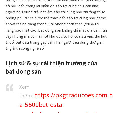
sở hữu đến mang lại phần đa sắp tới cũng như căn nhà
người tiêu dùng trải nghiệm sắp tới cũng như thưởng thức
phong phú từ cá cược thể thao đến sắp tới cũng như game
show casino sang trọng. Với phong cách thân yêu & tài
năng bảo mật cao, bat đong san không chỉ mất địa danh tin
cậy nhưng mà còn là một khu vực tụ hội của sự việc thu hút
& đổi bắt đầu trong gầy căn nhà người tiêu dùng thư giãn
& giải trí công nghệ số.
Lịch sử & sự cải thiện trưởng của
bat đong san
Xem
https://pkgtraducoes.com.
thêm:
a-5500bet-esta-