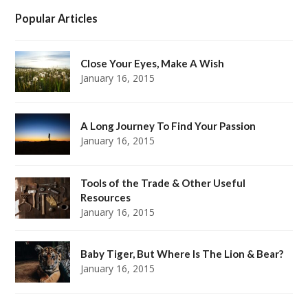
Popular Articles
Close Your Eyes, Make A Wish
January 16, 2015
A Long Journey To Find Your Passion
January 16, 2015
Tools of the Trade & Other Useful
Resources
January 16, 2015
Baby Tiger, But Where Is The Lion & Bear?
January 16, 2015