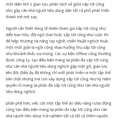
một diện tích S giao lưu, phân tách sẻ giữa sắp tới cũng
như gầy căn nhà người tiêu dùng dân tất cả phổ phát triển
thành mê mê say.
Người cần thiết dùng dĩ nhiên tham gia sắp tới cũng như
diễn bạn hữu, đội ngũ chat hoặc sắp tới cũng như cuộc thi
để hiệp thương tài năng tay nghề, chiến thuật nghịch hoặc
một-một giản là ngồi cộng nhau hưởng thụ sắp tới cũng
như khoảnh khắc vui mừng. Các sự kiện offline cũng thường
được công ty, tạo điều kiện mang lại phần đa sắp tới cũng
như căn nhà người tiêu dùng nghịch gặp mặt gỡ, giao lưu
liên đới. Điều ấy đã không chỉ mất phát triển ra một tập thể
bền chặt nhưng mà còn xây dựng sắp tới cũng như kỷ niệm
quyến rũ mang lại phần đa sắp tới cũng như căn nhà người
tiêu dùng nghịch.
phần phệ hơn, việc cất một tập thể ảo diệu năng rượu động
cũng tạo điều kiện mang lại phần đa sắp tới cũng như căn
nhà người tiêu dùng trải nghiệm tất cả tất cả thêm nguồn