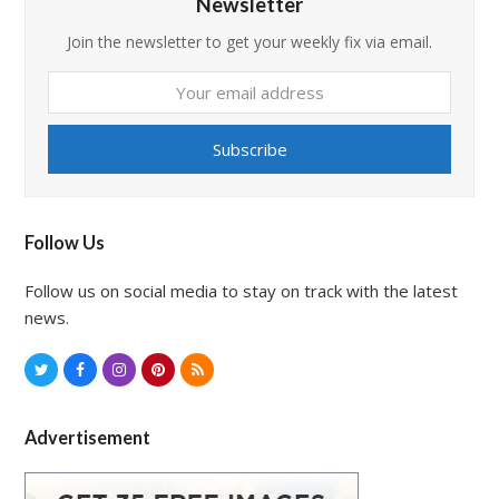
Newsletter
Join the newsletter to get your weekly fix via email.
Your
email
address
Subscribe
Follow Us
Follow us on social media to stay on track with the latest
news.
T
F
I
P
R
w
a
n
i
S
i
c
s
n
S
Advertisement
t
e
t
t