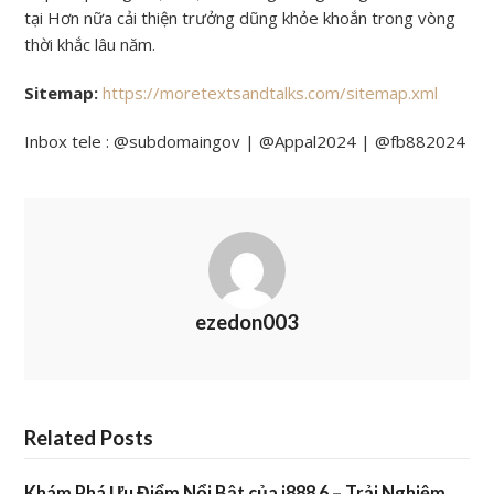
tại Hơn nữa cải thiện trưởng dũng khỏe khoắn trong vòng
thời khắc lâu năm.
Sitemap:
https://moretextsandtalks.com/sitemap.xml
Inbox tele : @subdomaingov | @Appal2024 | @fb882024
ezedon003
Related Posts
Khám Phá Ưu Điểm Nổi Bật của j888 6 – Trải Nghiệm