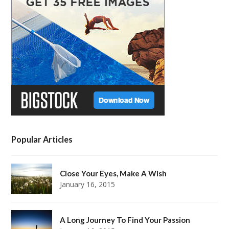
t
b
a
e
e
o
g
r
r
o
r
e
k
a
s
m
t
Popular Articles
Close Your Eyes, Make A Wish
January 16, 2015
A Long Journey To Find Your Passion