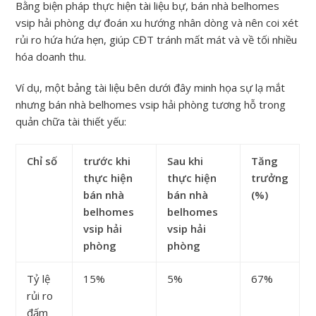
Bằng biện pháp thực hiện tài liệu bự, bán nhà belhomes
vsip hải phòng dự đoán xu hướng nhân dòng và nên coi xét
rủi ro hứa hứa hẹn, giúp CĐT tránh mất mát và về tối nhiều
hóa doanh thu.
Ví dụ, một bảng tài liệu bên dưới đây minh họa sự lạ mắt
nhưng bán nhà belhomes vsip hải phòng tương hỗ trong
quản chữa tài thiết yếu:
Chỉ số
trước khi
Sau khi
Tăng
thực hiện
thực hiện
trưởng
bán nhà
bán nhà
(%)
belhomes
belhomes
vsip hải
vsip hải
phòng
phòng
Tỷ lệ
15%
5%
67%
rủi ro
đấm