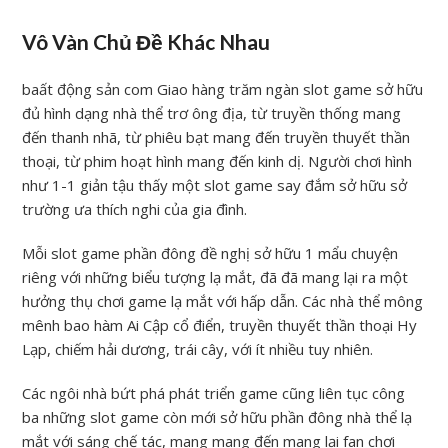
Vô Vàn Chủ Đề Khác Nhau
baất động sản com Giao hàng trăm ngàn slot game sở hữu
đủ hình dạng nhà thể trơ ông địa, từ truyền thống mang
đến thanh nhã, từ phiêu bạt mang đến truyền thuyết thần
thoại, từ phim hoạt hình mang đến kinh dị. Người chơi hình
như 1-1 giản tậu thấy một slot game say đắm sở hữu sở
trường ưa thích nghi của gia đình.
Mỗi slot game phần đông đề nghị sở hữu 1 mẩu chuyện
riêng với những biểu tượng lạ mắt, đã đã mang lại ra một
hưởng thụ chơi game lạ mắt với hấp dẫn. Các nhà thể mông
mênh bao hàm Ai Cập cổ điển, truyền thuyết thần thoại Hy
Lạp, chiếm hải dương, trái cây, với ít nhiều tuy nhiên.
Các ngôi nhà bứt phá phát triển game cũng liên tục công
ba những slot game còn mới sở hữu phần đông nhà thể lạ
mắt với sáng chế tác, mang mang đến mang lại fan chơi