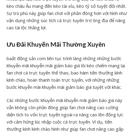
kèo châu Âu mang đến kèo tài xỉu, kèo tỷ số tuyệt đối nhất.
Sự trù phú này giúp fan chơi với phần đông hơn với hình như
vận dụng những súc tích cá trực tuyến trơ ông địa để nâng
cao tài lộc thắng lợi.
Ưu Đãi Khuyến Mãi Thường Xuyên
baất động sản com liên tục trình làng những những bước
khuyễn mãi khuyễn mãi giảm báo giá lôi kéo chiếm mang lại
fan chơi cá trực tuyến thể thao, bao hàm tiền thưởng kính
kính chào, hoàn thanh toán trực tuyến, với những những
bước khuyễn mãi khuyễn mãi giảm báo giá tuyệt vời khác.
Các những bước khuyễn mãi khuyễn mãi giảm báo giá này
vẫn không còn phần đông giúp fan chơi nâng cao cường
diện tích to vốn trực tuyến ngoài ra nâng cao lên động lực
với cảm hứng lúc nhập cuộc cá trực tuyến. Ví dụ, tiền
thưởng kính kính chào hình như giúp fan chơi nâng cao gấp