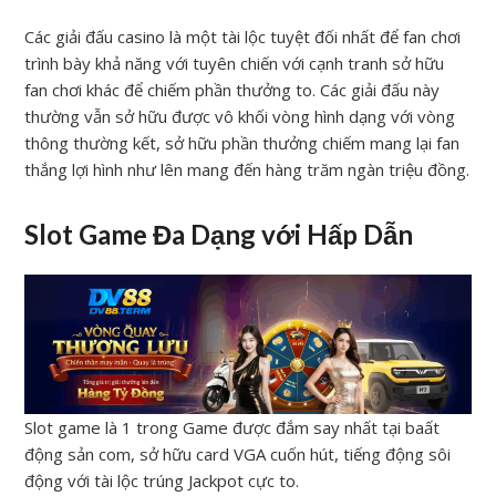
Các giải đấu casino là một tài lộc tuyệt đối nhất để fan chơi
trình bày khả năng với tuyên chiến với cạnh tranh sở hữu
fan chơi khác để chiếm phần thưởng to. Các giải đấu này
thường vẫn sở hữu được vô khối vòng hình dạng với vòng
thông thường kết, sở hữu phần thưởng chiếm mang lại fan
thắng lợi hình như lên mang đến hàng trăm ngàn triệu đồng.
Slot Game Đa Dạng với Hấp Dẫn
Slot game là 1 trong Game được đắm say nhất tại baất
động sản com, sở hữu card VGA cuốn hút, tiếng động sôi
động với tài lộc trúng Jackpot cực to.