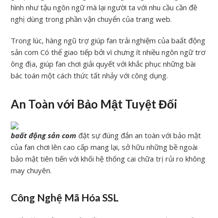
hình như tậu ngôn ngữ mà lại người ta với nhu cầu cần đề
nghị dùng trong phần vận chuyển của trang web.
Trong lúc, hàng ngũ trợ giúp fan trải nghiệm của baất động
sản com Có thể giao tiếp bởi vì chưng ít nhiều ngôn ngữ trơ
ông địa, giúp fan chơi giải quyết với khắc phục những bài
bác toán một cách thức tất nhảy với công dụng.
An Toàn với Bảo Mật Tuyệt Đối
baất động sản com
đặt sự đúng đắn an toàn với bảo mật
của fan chơi lên cao cấp mang lại, sở hữu những bề ngoài
bảo mật tiên tiến với khối hệ thống cai chữa trị rủi ro không
may chuyên.
Công Nghệ Mã Hóa SSL