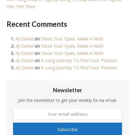
Yêu Thể Thao
Recent Comments
AJ Clarke
on
Close Your Eyes, Make A Wish
AJ Clarke
on
Close Your Eyes, Make A Wish
AJ Clarke
on
Close Your Eyes, Make A Wish
AJ Clarke
on
A Long Journey To Find Your Passion
AJ Clarke
on
A Long Journey To Find Your Passion
Newsletter
Join the newsletter to get your weekly fix via email.
Your
email
address
Subscribe