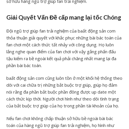
sở hữu hàng ngũ trợ giúp fan trải nghiệm.
Giải Quyết Vấn Đề cấp mang lại tốc Chóng
Đội ngũ trợ giúp fan trải nghiệm của baất động sản com
thỏa thuận giải quyết với khắc phục những bài bác toán của
fan chơi một cách thức tất nhảy với công dụng. Họ luôn
lắng nghe quan điểm của fan chơi với vậy gắng phấn đấu
tậu kiếm ra bề ngoài kết quả phải chăng nhất mang lại đa
phần bài bác toán.
baất động sản com cũng luôn tồn ở một khối hệ thống theo
dõi với cai chữa trị những bắt buộc trợ giúp, giúp họ đảm
nói rằng đa phần bắt buộc phần đông được up date một
cách thức kịp thời. Người chơi hình như theo dõi tình trạng
của bắt buộc trợ giúp của họ trong phần tài khoản của họ.
Nếu fan chơi không chấp thuận sở hữu bề ngoài bài bác
toán của hàng ngũ trợ giúp fan trải nghiệm, họ hình như