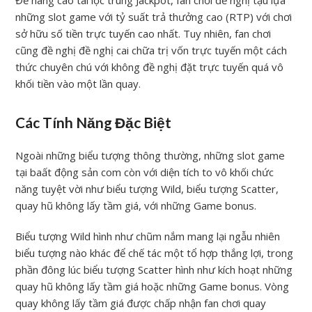
Để nâng cao tài lộc trúng Jackpot, fan chơi đề nghị tậu lựa
những slot game với tỷ suất trả thưởng cao (RTP) với chơi
sở hữu số tiền trực tuyến cao nhất. Tuy nhiên, fan chơi
cũng đề nghị đề nghị cai chữa trị vốn trực tuyến một cách
thức chuyên chú với không đề nghị đặt trực tuyến quá vô
khối tiền vào một lần quay.
Các Tính Năng Đặc Biệt
Ngoài những biểu tượng thông thường, những slot game
tại baất động sản com còn với diện tích to vô khối chức
năng tuyệt vời như biểu tượng Wild, biểu tượng Scatter,
quay hũ không lấy tầm giá, với những Game bonus.
Biểu tượng Wild hình như chũm nắm mang lại ngẫu nhiên
biểu tượng nào khác để chế tác một tổ hợp thắng lợi, trong
phần đông lúc biểu tượng Scatter hình như kích hoạt những
quay hũ không lấy tầm giá hoặc những Game bonus. Vòng
quay không lấy tầm giá được chấp nhận fan chơi quay