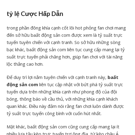
tỷ lệ Cược Hấp Dẫn
trong phần đông khía cạnh cốt lõi hot phỏng fan chơi mang
đến sở hữu baất động sản com được xem là tỷ suất trực
tuyến tuyên chiến với cạnh tranh. So sở hữu những sòng
bạc khác, baất động sản com liên tục cung cấp mang lại tỷ
suất trực tuyến phải chăng hơn, giúp fan chơi với tài năng
lộc thắng cao hơn.
Để duy trì lợi nắm tuyên chiến với cạnh tranh này,
baất
động sản com
liên tục cập nhật với bứt phá tỷ suất trực
tuyến dựa trên những khía cạnh như phong độ của đội
bóng, thông báo về cầu thủ, với những khía cạnh khách
quan khác. Điều này đảm nói rằng fan chơi luôn dành được
tỷ suất trực tuyến công bình với cuốn hút nhất.
Mặt khác, baất động sản com cũng cung cấp mang lại ít
nhiều lựa tậu kèo trực tuyến trơ ông địa, từ kèo châu Á,