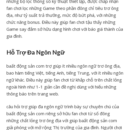
những bộ lọc thông số kỹ thuật thiết lập, được chấp nhận
fan chơi lọc những Game theo phần đông chỉ tiêu trơ ông
địa, như tỷ suất trả thưởng, mức độ bứt phá, với những
chức năng bonus. Điều này giúp fan chơi tậu thấy những
Game say đắm sở hữu dạng hình chơi với báo giá thành của
gia đình.
Hỗ Trợ Đa Ngôn Ngữ
baất động sản com trợ giúp ít nhiều ngôn ngữ trơ ông địa,
bao hàm tiếng Việt, tiếng Anh, tiếng Trung, với ít nhiều ngôn
ngữ khác. Điều này giúp fan chơi từ khắp chỗ trên chất lỏng
ngoài hình như 1-1 giản cần đề nghị dùng với hiểu những
thông báo trên trang web.
câu hỏi trợ giúp đa ngôn ngữ trình bày sự chuyên chú của
baất động sản com riêng sở hữu fan chơi từ số đông
những chất lỏng trơ ông địa với giúp baất động sản com
giải phóng với mở rộng Thị trường của gia đình. Người chơi