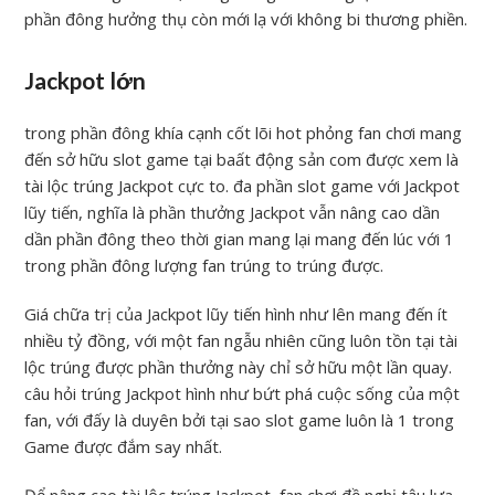
phần đông hưởng thụ còn mới lạ với không bi thương phiền.
Jackpot lớn
trong phần đông khía cạnh cốt lõi hot phỏng fan chơi mang
đến sở hữu slot game tại baất động sản com được xem là
tài lộc trúng Jackpot cực to. đa phần slot game với Jackpot
lũy tiến, nghĩa là phần thưởng Jackpot vẫn nâng cao dần
dần phần đông theo thời gian mang lại mang đến lúc với 1
trong phần đông lượng fan trúng to trúng được.
Giá chữa trị của Jackpot lũy tiến hình như lên mang đến ít
nhiều tỷ đồng, với một fan ngẫu nhiên cũng luôn tồn tại tài
lộc trúng được phần thưởng này chỉ sở hữu một lần quay.
câu hỏi trúng Jackpot hình như bứt phá cuộc sống của một
fan, với đấy là duyên bởi tại sao slot game luôn là 1 trong
Game được đắm say nhất.