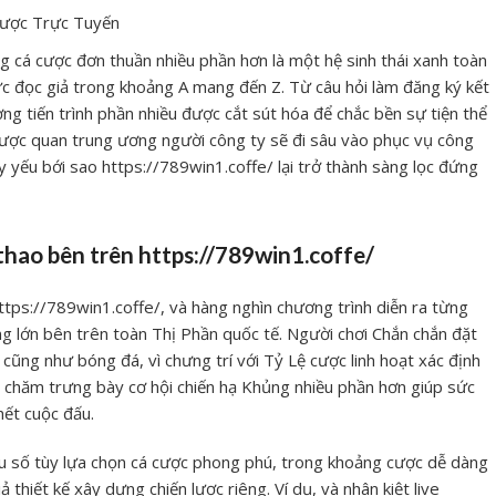
ng cá cược đơn thuần nhiều phần hơn là một hệ sinh thái xanh toàn
c đọc giả trong khoảng A mang đến Z. Từ câu hỏi làm đăng ký kết
ng tiến trình phần nhiều được cắt sút hóa để chắc bền sự tiện thể
được quan trung ương người công ty sẽ đi sâu vào phục vụ công
ty yếu bới sao https://789win1.coffe/ lại trở thành sàng lọc đứng
hao bên trên https://789win1.coffe/
https://789win1.coffe/, và hàng nghìn chương trình diễn ra từng
g lớn bên trên toàn Thị Phần quốc tế. Người chơi Chắn chắn đặt
cũng như bóng đá, vì chưng trí với Tỷ Lệ cược linh hoạt xác định
với chăm trưng bày cơ hội chiến hạ Khủng nhiều phần hơn giúp sức
hết cuộc đấu.
ều số tùy lựa chọn cá cược phong phú, trong khoảng cược dễ dàng
hiết kế xây dựng chiến lược riêng. Ví dụ, và nhân kiệt live