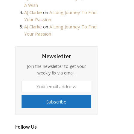
A Wish
AJ Clarke
on
A Long Journey To Find
Your Passion
AJ Clarke
on
A Long Journey To Find
Your Passion
Newsletter
Join the newsletter to get your
weekly fix via email.
Your
email
address
Subscribe
Follow Us