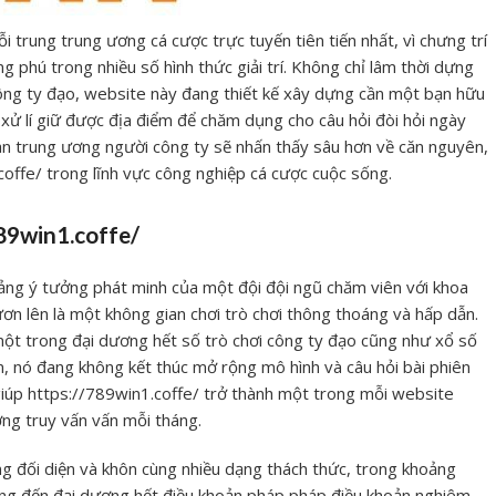
 trung trung ương cá cược trực tuyến tiên tiến nhất, vì chưng trí
g phú trong nhiều số hình thức giải trí. Không chỉ lâm thời dựng
i công ty đạo, website này đang thiết kế xây dựng cần một bạn hữu
xử lí giữ được địa điểm để chăm dụng cho câu hỏi đòi hỏi ngày
an trung ương người công ty sẽ nhấn thấy sâu hơn về căn nguyên,
coffe/ trong lĩnh vực công nghiệp cá cược cuộc sống.
789win1.coffe/
oảng ý tưởng phát minh của một đội đội ngũ chăm viên với khoa
ơn lên là một không gian chơi trò chơi thông thoáng và hấp dẫn.
một trong đại dương hết số trò chơi công ty đạo cũng như xổ số
 nó đang không kết thúc mở rộng mô hình và câu hỏi bài phiên
iúp https://789win1.coffe/ trở thành một trong mỗi website
ợng truy vấn vấn mỗi tháng.
đang đối diện và khôn cùng nhiều dạng thách thức, trong khoảng
mang đến đại dương hết điều khoản pháp pháp điều khoản nghiêm