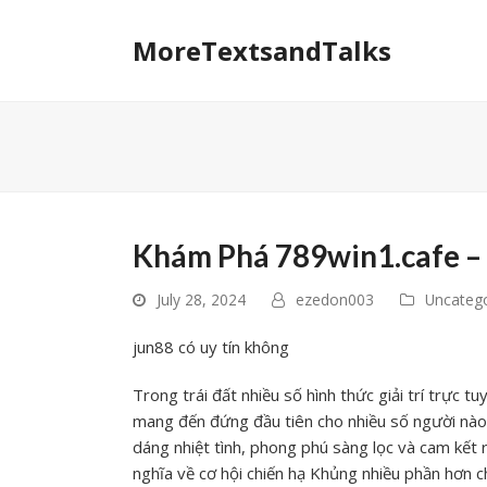
MoreTextsandTalks
Khám Phá 789win1.cafe –
July 28, 2024
ezedon003
Uncateg
jun88 có uy tín không
Trong trái đất nhiều số hình thức giải trí trực 
mang đến đứng đầu tiên cho nhiều số người nào 
dáng nhiệt tình, phong phú sàng lọc và cam kết
nghĩa về cơ hội chiến hạ Khủng nhiều phần hơ