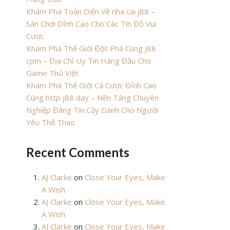
Khám Phá Toàn Diện Về nha cai j88 –
Sân Chơi Đỉnh Cao Cho Các Tín Đồ Vui
Cược
Khám Phá Thế Giới Đột Phá Cùng j88
cpm – Địa Chỉ Uy Tín Hàng Đầu Cho
Game Thủ Việt
Khám Phá Thế Giới Cá Cược Đỉnh Cao
Cùng http j88 day – Nền Tảng Chuyên
Nghiệp Đáng Tin Cậy Dành Cho Người
Yêu Thể Thao
Recent Comments
AJ Clarke
on
Close Your Eyes, Make
A Wish
AJ Clarke
on
Close Your Eyes, Make
A Wish
AJ Clarke
on
Close Your Eyes, Make