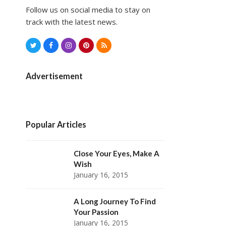
Follow us on social media to stay on
track with the latest news.
T
F
I
P
R
w
a
n
i
S
i
c
s
n
S
Advertisement
t
e
t
t
t
b
a
e
e
o
g
r
Popular Articles
r
o
r
e
k
a
s
Close Your Eyes, Make A
Wish
m
t
January 16, 2015
A Long Journey To Find
Your Passion
January 16, 2015