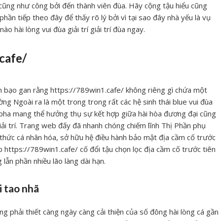
ũng như công bởi đến thành viên đùa. Hãy cộng tậu hiểu cũng
hần tiếp theo đây để thấy rõ lý bởi vì tại sao đây nhà yếu là vụ
o hài lòng vui đùa giải trí giải trí đùa ngay.
cafe/
hận bạo gan rằng https://789win1.cafe/ không riêng gì chứa một
ng Ngoài ra là một trong trong rất các hệ sinh thái blue vui đùa
tiêu pha mang thể hưởng thụ sự kết hợp giữa hài hòa đương đại cũng
giải trí. Trang web đấy đã nhanh chóng chiếm lĩnh Thị Phần phụ
hức cá nhân hóa, sở hữu hệ điều hành bảo mật địa cầm cố trước
úp https://789win1.cafe/ cố đổi tậu chọn lọc địa cầm cố trước tiên
lẫn phần nhiều lão làng dài hạn.
i tao nhã
ng phải thiết càng ngày càng cải thiện của số đông hài lòng cá gần