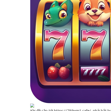
Khi đề cập tới https://789win1.cafe/, phải bắt 