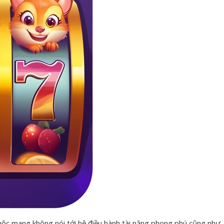
buộc mang không nói tới hệ điều hành tài năng phong phú cũng như