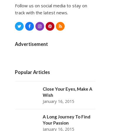
Follow us on social media to stay on
track with the latest news.
T
F
I
P
R
w
a
n
i
S
i
c
s
n
S
Advertisement
t
e
t
t
t
b
a
e
e
o
g
r
Popular Articles
r
o
r
e
k
a
s
Close Your Eyes, Make A
Wish
m
t
January 16, 2015
A Long Journey To Find
Your Passion
January 16, 2015