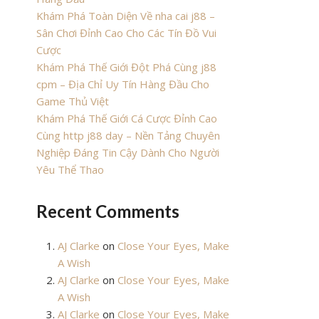
Khám Phá Toàn Diện Về nha cai j88 –
Sân Chơi Đỉnh Cao Cho Các Tín Đồ Vui
Cược
Khám Phá Thế Giới Đột Phá Cùng j88
cpm – Địa Chỉ Uy Tín Hàng Đầu Cho
Game Thủ Việt
Khám Phá Thế Giới Cá Cược Đỉnh Cao
Cùng http j88 day – Nền Tảng Chuyên
Nghiệp Đáng Tin Cậy Dành Cho Người
Yêu Thể Thao
Recent Comments
AJ Clarke
on
Close Your Eyes, Make
A Wish
AJ Clarke
on
Close Your Eyes, Make
A Wish
AJ Clarke
on
Close Your Eyes, Make