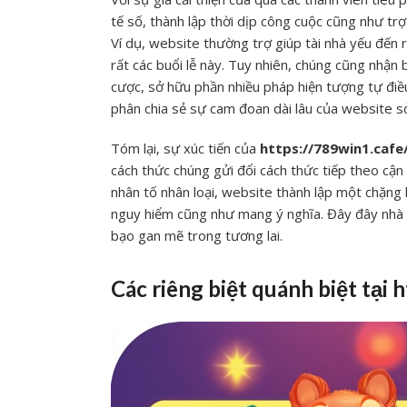
tế số, thành lập thời dịp công cuộc cũng như trợ
Ví dụ, website thường trợ giúp tài nhà yếu đến r
rất các buổi lễ này. Tuy nhiên, chúng cũng nhận
cược, sở hữu phần nhiều pháp hiện tượng tự điề
phân chia sẻ sự cam đoan dài lâu của website s
Tóm lại, sự xúc tiến của
https://789win1.cafe
cách thức chúng gửi đổi cách thức tiếp theo cận v
nhân tố nhân loại, website thành lập một chặ
nguy hiểm cũng như mang ý nghĩa. Đây đây nhà yế
bạo gan mẽ trong tương lai.
Các riêng biệt quánh biệt tại 