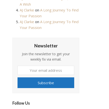
A Wish
AJ Clarke
on
A Long Journey To Find
Your Passion
AJ Clarke
on
A Long Journey To Find
Your Passion
Newsletter
Join the newsletter to get your
weekly fix via email.
Your
email
address
Subscribe
Follow Us