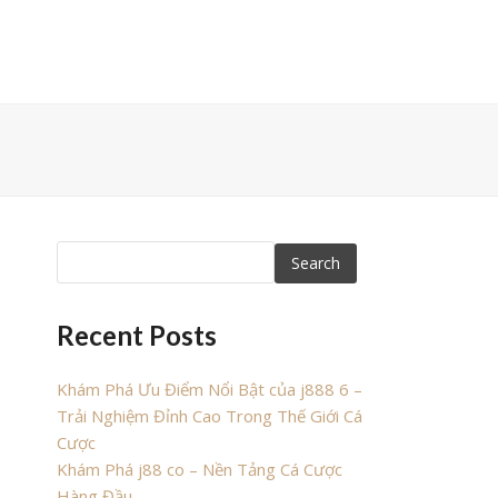
Search
Recent Posts
Khám Phá Ưu Điểm Nổi Bật của j888 6 –
Trải Nghiệm Đỉnh Cao Trong Thế Giới Cá
Cược
Khám Phá j88 co – Nền Tảng Cá Cược
Hàng Đầu