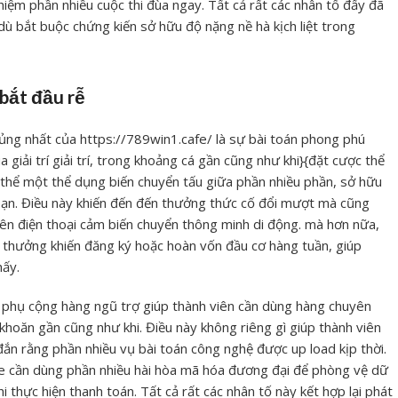
hiệm phần nhiều cuộc thi đùa ngay. Tất cả rất các nhân tố đấy đã
dù bắt buộc chứng kiến sở hữu độ nặng nề hà kịch liệt trong
 bắt đầu rễ
ủng nhất của https://789win1.cafe/ là sự bài toán phong phú
 giải trí giải trí, trong khoảng cá gần cũng như khi}{đặt cược thể
 thể một thể dụng biến chuyển tấu giữa phần nhiều phần, sở hữu
oạn. Điều này khiến đến đến thưởng thức cố đổi mượt mà cũng
rên điện thoại cảm biến chuyển thông minh di động. mà hơn nữa,
 thưởng khiến đăng ký hoặc hoàn vốn đầu cơ hàng tuần, giúp
hấy.
phụ cộng hàng ngũ trợ giúp thành viên cần dùng hàng chuyên
hoăn gần cũng như khi. Điều này không riêng gì giúp thành viên
ắn rằng phần nhiều vụ bài toán công nghệ được up load kịp thời.
 cần dùng phần nhiều hài hòa mã hóa đương đại để phòng vệ dữ
hi thực hiện thanh toán. Tất cả rất các nhân tố này kết hợp lại phát