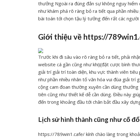
thưởng Ngoài ra đúng đắn sự không nguy hiểm c
như khám phá rõ ràng bỏ ra tiết qua phần nhiều p
bài toán tới chọn tậu lý tưởng đến rất các người nà
Giới thiệu về https://789win1.
Trước khi đi sâu vào rõ ràng bỏ ra tiết, phải n
website cá gần cũng như khi}{đặt cược bình thườ
giải trí giải trí toàn diện, khu vực thành viên 
như phần nhiều nhân tố văn hóa vui đùa giải trí 
cộng cam đoan thường xuyên cần dùng thưởng t
tiên cũng như thiết kế dễ cần dùng. Điều này gi
đến trong khoảng đầu tới chân bắt đầu xây dựng 
Lịch sử hình thành cũng như cố đổ
https://789win1.cafe/ kính chào làng trong khoả