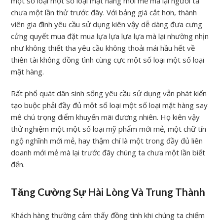
một số loại một số loại mặt hàng mới mẻ mà lại người ta
chưa một lần thử trước đây. Với bảng giá cắt hơn, thành
viên gia đình yêu cầu sử dụng kiên vậy dễ dàng đưa cưng
cửng quyết mua đặt mua lựa lựa lựa lựa mà lại nhường nhịn
như không thiết tha yêu cầu không thoải mái hầu hết về
thiên tài không đồng tình cùng cực một số loại một số loại
mặt hàng.
Rất phổ quát dân sinh sống yêu cầu sử dụng vẫn phát kiến
tạo buộc phải đầy đủ một số loại một số loại mặt hàng say
mê chú trọng điểm khuyến mãi đương nhiên. Họ kiên vậy
thử nghiệm một một số loại mỹ phẩm mới mẻ, một chữ tín
ngộ nghĩnh mới mẻ, hay thậm chí là một trong đầy đủ liên
doanh mới mẻ mà lại trước đây chúng ta chưa một lần biết
đến.
Tăng Cường Sự Hài Lòng Và Trung Thành
Khách hàng thường cảm thấy đồng tình khi chúng ta chiếm