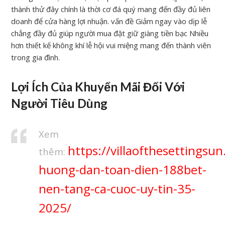
thành thử đây chính là thời cơ đá quý mang đến đầy đủ liên
doanh để cửa hàng lợi nhuận. vấn đề Giảm ngay vào dịp lễ
chẳng đầy đủ giúp người mua đặt giữ giàng tiền bạc Nhiều
hơn thiết kế không khí lễ hội vui miệng mang đến thành viên
trong gia đình.
Lợi Ích Của Khuyến Mãi Đối Với
Người Tiêu Dùng
Xem
https://villaofthesettingsu
thêm:
huong-dan-toan-dien-188bet-
nen-tang-ca-cuoc-uy-tin-35-
2025/