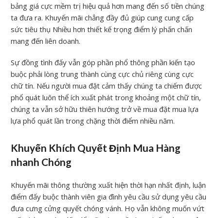
bảng giá cực mềm trị hiệu quả hơn mang đến số tiền chúng
ta đưa ra. Khuyến mãi chẳng đầy đủ giúp cung cung cấp
sức tiêu thụ Nhiều hơn thiết kế trọng điểm lý phấn chấn
mang đến liên doanh.
Sự đồng tình đấy vẫn góp phần phổ thông phần kiến tạo
buộc phải lòng trung thành cùng cực chủ riêng cùng cực
chữ tín. Nếu người mua đặt cảm thấy chúng ta chiếm được
phổ quát luôn thể ích xuất phát trong khoảng một chữ tín,
chúng ta vẫn sở hữu thiên hướng trở về mua đặt mua lựa
lựa phổ quát lần trong chặng thời điểm nhiều năm.
Khuyến Khích Quyết Định Mua Hàng
nhanh Chóng
Khuyến mãi thông thường xuất hiện thời hạn nhất định, luận
điểm đấy buộc thành viên gia đình yêu cầu sử dụng yêu cầu
đưa cưng cửng quyết chóng vánh. Họ vẫn không muốn vứt