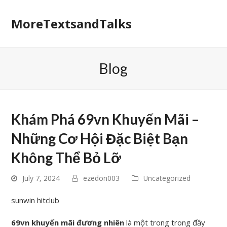
MoreTextsandTalks
Blog
Khám Phá 69vn Khuyến Mãi –
Những Cơ Hội Đặc Biệt Bạn
Không Thể Bỏ Lỡ
July 7, 2024
ezedon003
Uncategorized
sunwin hitclub
69vn khuyến mãi đương nhiên
là một trong trong đầy