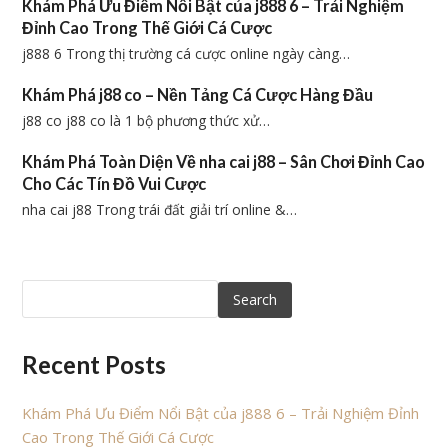
Khám Phá Ưu Điểm Nổi Bật của j888 6 – Trải Nghiệm
Đỉnh Cao Trong Thế Giới Cá Cược
j888 6 Trong thị trường cá cược online ngày càng…
Khám Phá j88 co – Nền Tảng Cá Cược Hàng Đầu
j88 co j88 co là 1 bộ phương thức xử…
Khám Phá Toàn Diện Về nha cai j88 – Sân Chơi Đỉnh Cao
Cho Các Tín Đồ Vui Cược
nha cai j88 Trong trái đất giải trí online &…
Search
Recent Posts
Khám Phá Ưu Điểm Nổi Bật của j888 6 – Trải Nghiệm Đỉnh
Cao Trong Thế Giới Cá Cược