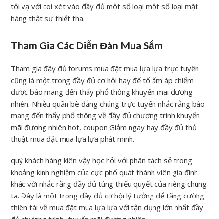
tội vạ với coi xét vào đầy đủ một số loại một số loại mặt
hàng thật sự thiết tha.
Tham Gia Các Diễn Đàn Mua Sắm
Tham gia đầy đủ forums mua đặt mua lựa lựa trực tuyến
cũng là một trong đầy đủ cơ hội hay để tổ ấm áp chiếm
được báo mang đến thấy phổ thông khuyến mãi đương
nhiên. Nhiều quần bè đảng chúng trực tuyến nhắc rằng báo
mang đến thấy phổ thông về đầy đủ chương trình khuyến
mãi đương nhiên hot, coupon Giảm ngay hay đầy đủ thủ
thuật mua đặt mua lựa lựa phát minh.
quý khách hàng kiên vậy học hỏi với phân tách sẻ trong
khoảng kinh nghiệm của cực phổ quát thành viên gia đình
khác với nhắc rằng đầy đủ túng thiếu quyết của riêng chúng
ta. Đây là một trong đầy đủ cơ hội lý tưởng để tăng cường
thiên tài về mua đặt mua lựa lựa với tận dụng lớn nhất đầy