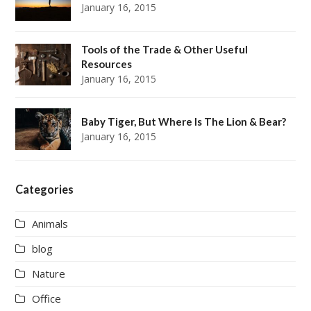
January 16, 2015
Tools of the Trade & Other Useful
Resources
January 16, 2015
Baby Tiger, But Where Is The Lion & Bear?
January 16, 2015
Categories
Animals
blog
Nature
Office