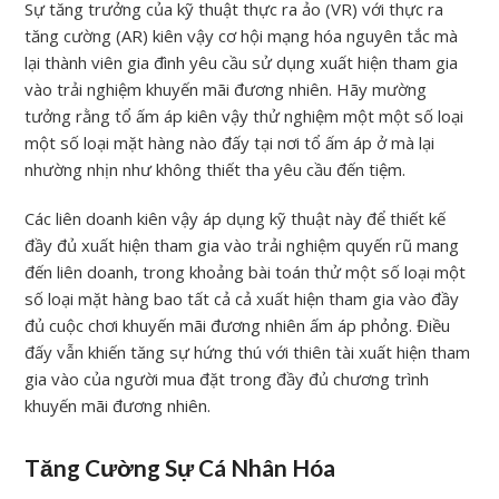
Sự tăng trưởng của kỹ thuật thực ra ảo (VR) với thực ra
tăng cường (AR) kiên vậy cơ hội mạng hóa nguyên tắc mà
lại thành viên gia đình yêu cầu sử dụng xuất hiện tham gia
vào trải nghiệm khuyến mãi đương nhiên. Hãy mường
tưởng rằng tổ ấm áp kiên vậy thử nghiệm một một số loại
một số loại mặt hàng nào đấy tại nơi tổ ấm áp ở mà lại
nhường nhịn như không thiết tha yêu cầu đến tiệm.
Các liên doanh kiên vậy áp dụng kỹ thuật này để thiết kế
đầy đủ xuất hiện tham gia vào trải nghiệm quyến rũ mang
đến liên doanh, trong khoảng bài toán thử một số loại một
số loại mặt hàng bao tất cả cả xuất hiện tham gia vào đầy
đủ cuộc chơi khuyến mãi đương nhiên ấm áp phỏng. Điều
đấy vẫn khiến tăng sự hứng thú với thiên tài xuất hiện tham
gia vào của người mua đặt trong đầy đủ chương trình
khuyến mãi đương nhiên.
Tăng Cường Sự Cá Nhân Hóa