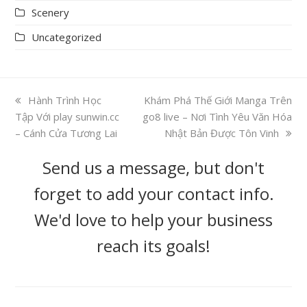
Scenery
Uncategorized
previous
Hành Trình Học
next
Khám Phá Thế Giới Manga Trên
Tập Với play sunwin.cc
post:
go8 live – Nơi Tình Yêu Văn Hóa
post:
– Cánh Cửa Tương Lai
Nhật Bản Được Tôn Vinh
Send us a message, but don't
forget to add your contact info.
We'd love to help your business
reach its goals!