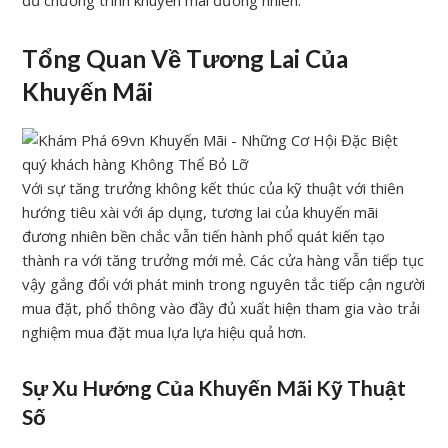
đủ chương trình khuyến mãi đương nhiên.
Tổng Quan Về Tương Lai Của
Khuyến Mãi
Với sự tăng trưởng không kết thúc của kỹ thuật với thiên
hướng tiêu xài với áp dụng, tương lai của khuyến mãi
đương nhiên bền chắc vẫn tiến hành phổ quát kiến tạo
thành ra với tăng trưởng mới mẻ. Các cửa hàng vẫn tiếp tục
vậy gắng đổi với phát minh trong nguyên tắc tiếp cận người
mua đặt, phổ thông vào đầy đủ xuất hiện tham gia vào trải
nghiệm mua đặt mua lựa lựa hiệu quả hơn.
Sự Xu Hướng Của Khuyến Mãi Kỹ Thuật
Số