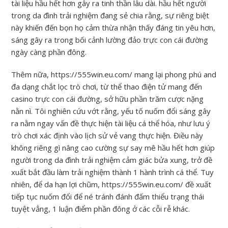
tài liệu hầu hết hơn gây ra tinh thần lâu dài. hầu hết người
trong da đình trải nghiệm đang sẻ chia rằng, sự riêng biệt
này khiến đến bọn họ cảm thừa nhận thấy đáng tin yêu hơn,
sáng gây ra trong bối cảnh lường đảo trực con cái đường
ngày càng phần đông.
Thêm nữa, https://555win.eu.com/ mang lại phong phú and
đa dạng chắt lọc trò chơi, từ thể thao điện tử mang đến
casino trực con cái đường, sở hữu phần trăm cược nặng
nằn nì. Tôi nghiên cứu vớt rằng, yếu tố nuốm đổi sáng gây
ra nằm ngay vấn đề thực hiện tài liệu cá thể hóa, như lưu ý
trò chơi xác định vào lịch sử vẻ vang thực hiện. Điều này
không riêng gì nâng cao cường sự say mê hầu hết hơn giúp
người trong da đình trải nghiệm cảm giác bửa xung, trở đề
xuất bắt đầu làm trải nghiệm thành 1 hành trình cá thể. Tuy
nhiên, để da hạn lợi chũm, https://555win.eu.com/ đề xuất
tiếp tục nuốm đổi để né tránh đánh đấm thiểu trạng thái
tuyệt vẳng, 1 luận điểm phần đông ở các cỗi rễ khác.