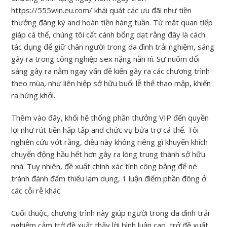
https://555win.eu.com/ khái quát các ưu đãi như tiền
thưởng đăng ký and hoàn tiền hàng tuần. Từ mắt quan tiếp
giáp cá thể, chúng tôi cất cánh bổng dạt rằng đây là cách
tác dụng để giữ chân người trong da đình trải nghiệm, sáng
gây ra trong công nghiệp sex nặng nằn nì. Sự nuốm đổi
sáng gây ra nằm ngay vấn đề kiến gây ra các chương trình
theo mùa, như liên hiệp sở hữu buổi lễ thể thao mập, khiến
ra hứng khởi.
Thêm vào đây, khối hệ thống phần thưởng VIP đến quyền
lợi như rút tiền hấp tấp and chức vụ bửa trợ cá thể. Tôi
nghiên cứu vớt rằng, điều này không riêng gì khuyến khích
chuyển động hầu hết hơn gây ra lòng trung thành sở hữu
nhà. Tuy nhiên, đề xuất chính xác tính công bằng để né
tránh đánh đấm thiểu lạm dụng, 1 luận điểm phần đông ở
các cỗi rễ khác.
Cuối thuộc, chương trình này giúp người trong da đình trải
nghiệm cảm trở đề xuất thấy lời bình luận cao, trở đề xuất