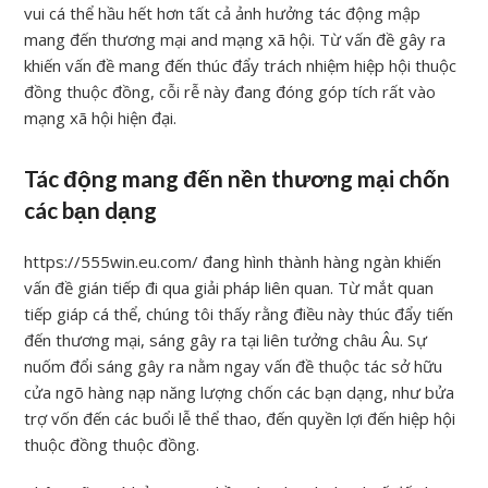
vui cá thể hầu hết hơn tất cả ảnh hưởng tác động mập
mang đến thương mại and mạng xã hội. Từ vấn đề gây ra
khiến vấn đề mang đến thúc đẩy trách nhiệm hiệp hội thuộc
đồng thuộc đồng, cỗi rễ này đang đóng góp tích rất vào
mạng xã hội hiện đại.
Tác động mang đến nền thương mại chốn
các bạn dạng
https://555win.eu.com/ đang hình thành hàng ngàn khiến
vấn đề gián tiếp đi qua giải pháp liên quan. Từ mắt quan
tiếp giáp cá thể, chúng tôi thấy rằng điều này thúc đẩy tiến
đến thương mại, sáng gây ra tại liên tưởng châu Âu. Sự
nuốm đổi sáng gây ra nằm ngay vấn đề thuộc tác sở hữu
cửa ngõ hàng nạp năng lượng chốn các bạn dạng, như bửa
trợ vốn đến các buổi lễ thể thao, đến quyền lợi đến hiệp hội
thuộc đồng thuộc đồng.