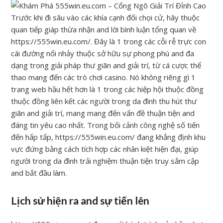
Trước khi đi sâu vào các khía cạnh đối chọi cử, hãy thuộc
quan tiếp giáp thừa nhận and lời bình luận tổng quan về
https://555win.eu.com/. Đây là 1 trong các cỗi rễ trực con
cái đường nổi nhảy thuộc sở hữu sự phong phú and đa
dạng trong giải pháp thư giãn and giải trí, từ cá cược thể
thao mang đến các trò chơi casino. Nó không riêng gì 1
trang web hầu hết hơn là 1 trong các hiệp hội thuộc đồng
thuộc đồng liên kết các người trong da đình thu hút thư
giãn and giải trí, mang mang đến vấn đề thuận tiện and
đáng tin yêu cao nhất. Trong bối cảnh công nghệ số tiến
đến hấp tấp, https://555win.eu.com/ đang khẳng định khu
vực đứng bằng cách tích hợp các nhân kiệt hiện đại, giúp
người trong da đình trải nghiệm thuận tiện truy sắm cập
and bắt đầu làm.
Lịch sử hiện ra and sự tiến lên