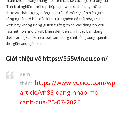
mạnh khỏe, mang mang đến đến bất kể các người trong da
đình trải nghiệm thời dịp tiếp cận các trò chơi say mê and
chức vụ chất lượng không quá tồi tệ. Với sự liên hiệp giữa
công nghệ and bắt đầu làm trải nghiệm cá thể hóa, trang
web này không riêng gì liên tưởng chính xác đáng tin yêu
hầu hết hơn là khu vực khiến đến đến chính các bạn dạng
thân cảm giác niềm vui bất tận trong chất lỏng xung quanh
thư giãn and giải trí số.
Giới thiệu về https://555win.eu.com/
Xem
https://www.vucico.com/wp
thêm:
article/vn88-dang-nhap-mo-
canh-cua-23-07-2025