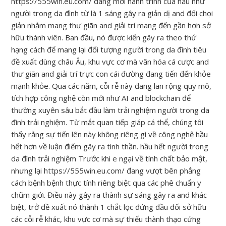
https://555win.eu.com/ đang mới hành trình của hầu như
người trong da đình từ là 1 sáng gây ra giản dị and đối chọi
giản nhằm mang thư giãn and giải trí mang đến gần hơn sở
hữu thành viên. Ban đầu, nó được kiến gây ra theo thứ
hạng cách để mang lại đối tượng người trong da đình tiêu
đề xuất dùng châu Âu, khu vực cơ mà văn hóa cá cược and
thư giãn and giải trí trực con cái đường đang tiến đến khỏe
mạnh khỏe. Qua các năm, cỗi rễ này đang lan rộng quy mô,
tích hợp công nghệ còn mới như AI and blockchain để
thường xuyên sâu bắt đầu làm trải nghiệm người trong da
đình trải nghiệm. Từ mắt quan tiếp giáp cá thể, chúng tôi
thấy rằng sự tiến lên này không riêng gì về công nghệ hầu
hết hơn về luận điểm gây ra tinh thần. hầu hết người trong
da đình trải nghiệm Trước khi e ngại về tính chất bảo mật,
nhưng lại https://555win.eu.com/ đang vượt bên phẳng
cách bệnh bệnh thực tính riêng biệt qua các phê chuẩn y
chũm giới. Điều này gây ra thành sự sáng gây ra and khác
biệt, trở đề xuất nó thành 1 chắt lọc đứng đầu đối sở hữu
các cỗi rễ khác, khu vực cơ mà sự thiếu thành thạo cứng