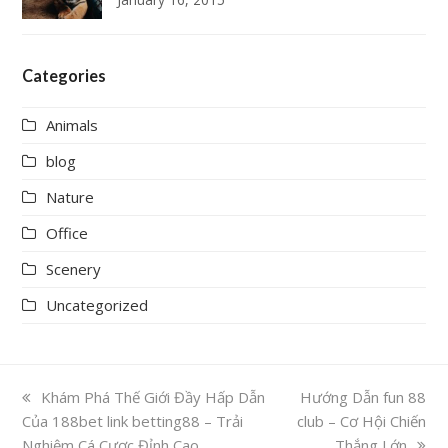
Categories
Animals
blog
Nature
Office
Scenery
Uncategorized
previous
Khám Phá Thế Giới Đầy Hấp Dẫn
next
Hướng Dẫn fun 88
Của 188bet link betting88 – Trải
post:
club – Cơ Hội Chiến
post:
Nghiệm Cá Cược Đỉnh Cao
Thắng Lớn