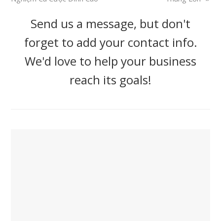
Send us a message, but don't
forget to add your contact info.
We'd love to help your business
reach its goals!