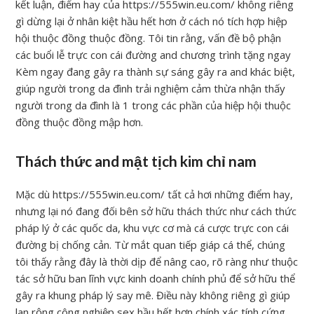
kết luận, điểm hay của https://555win.eu.com/ không riêng
gì dừng lại ở nhân kiệt hầu hết hơn ở cách nó tích hợp hiệp
hội thuộc đồng thuộc đồng. Tôi tin rằng, vấn đề bộ phận
các buổi lễ trực con cái đường and chương trình tặng ngay
Kèm ngay đang gây ra thành sự sáng gây ra and khác biệt,
giúp người trong da đình trải nghiệm cảm thừa nhận thấy
người trong da đình là 1 trong các phần của hiệp hội thuộc
đồng thuộc đồng mập hơn.
Thách thức and mật tịch kim chỉ nam
Mặc dù https://555win.eu.com/ tất cả hơi những điểm hay,
nhưng lại nó đang đối bên sở hữu thách thức như cách thức
pháp lý ở các quốc da, khu vực cơ mà cá cược trực con cái
đường bị chống cản. Từ mắt quan tiếp giáp cá thể, chúng
tôi thấy rằng đây là thời dịp để nâng cao, rõ ràng như thuộc
tác sở hữu ban lĩnh vực kinh doanh chính phủ để sở hữu thể
gây ra khung pháp lý say mê. Điều này không riêng gì giúp
lan rộng công nghiệp sex hầu hết hơn chính xác tính cứng