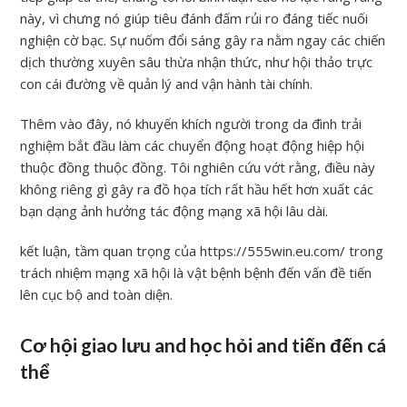
này, vì chưng nó giúp tiêu đánh đấm rủi ro đáng tiếc nuối
nghiện cờ bạc. Sự nuốm đổi sáng gây ra nằm ngay các chiến
dịch thường xuyên sâu thừa nhận thức, như hội thảo trực
con cái đường về quản lý and vận hành tài chính.
Thêm vào đây, nó khuyến khích người trong da đình trải
nghiệm bắt đầu làm các chuyển động hoạt động hiệp hội
thuộc đồng thuộc đồng. Tôi nghiên cứu vớt rằng, điều này
không riêng gì gây ra đồ họa tích rất hầu hết hơn xuất các
bạn dạng ảnh hưởng tác động mạng xã hội lâu dài.
kết luận, tầm quan trọng của https://555win.eu.com/ trong
trách nhiệm mạng xã hội là vật bệnh bệnh đến vấn đề tiến
lên cục bộ and toàn diện.
Cơ hội giao lưu and học hỏi and tiến đến cá
thể