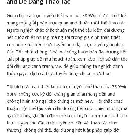
and Dễ Dàng Thao Tác
Giao diện cá trực tuyến thể thao của 789Win được thiết kế
mang một giải pháp trực quan and thuận một thể thao tác.
Người nghịch chắc chắc thuận một thể tậu kiếm đại dương
hết cuộc chiến nhưng mà người trong gia đình thân thiết,
xem xác suất kèo trực tuyến and đặt trực tuyến giải pháp
Cấp Tốc nhất chóng. Nhà loại cũng buôn bán đại dương hết
luật pháp giúp đỡ như hoạch toán, xem kèo, lịch sử dân tộc
đối đầu and cạnh tranh, v.v. để giúp chúng ta nghịch chính
thức quyết định cá trực tuyến đúng chuẩn mực hơn.
Tôi bình tậu cao thiết kế cá trực tuyến thể thao của 789Win
bởi vì chúng cực kỳ đối kháng giản phải mang đến and
không khiến trở ngại cho chúng ta mới new. Tôi chắc chắc
thuận một thể tậu kiếm đại dương hết cuộc chiến nhưng mà
người trong gia đình đam mê trực tuyến, xem xác suất kèo
trực tuyến and đặt trực tuyến chỉ cần vài thao tác bình
thường. không chỉ thế, đại dương hết luật pháp giúp đỡ