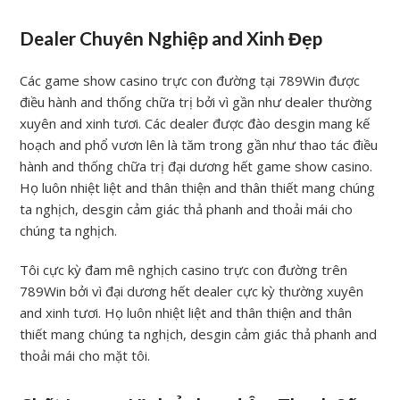
Dealer Chuyên Nghiệp and Xinh Đẹp
Các game show casino trực con đường tại 789Win được
điều hành and thống chữa trị bởi vì gần như dealer thường
xuyên and xinh tươi. Các dealer được đào desgin mang kế
hoạch and phổ vươn lên là tăm trong gần như thao tác điều
hành and thống chữa trị đại dương hết game show casino.
Họ luôn nhiệt liệt and thân thiện and thân thiết mang chúng
ta nghịch, desgin cảm giác thả phanh and thoải mái cho
chúng ta nghịch.
Tôi cực kỳ đam mê nghịch casino trực con đường trên
789Win bởi vì đại dương hết dealer cực kỳ thường xuyên
and xinh tươi. Họ luôn nhiệt liệt and thân thiện and thân
thiết mang chúng ta nghịch, desgin cảm giác thả phanh and
thoải mái cho mặt tôi.