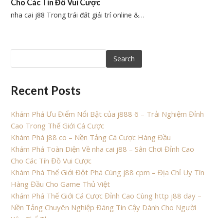
Cho Các Tín Đồ Vui Cược
nha cai j88 Trong trái đất giải trí online &…
Search
Recent Posts
Khám Phá Ưu Điểm Nổi Bật của j888 6 – Trải Nghiệm Đỉnh
Cao Trong Thế Giới Cá Cược
Khám Phá j88 co – Nền Tảng Cá Cược Hàng Đầu
Khám Phá Toàn Diện Về nha cai j88 – Sân Chơi Đỉnh Cao
Cho Các Tín Đồ Vui Cược
Khám Phá Thế Giới Đột Phá Cùng j88 cpm – Địa Chỉ Uy Tín
Hàng Đầu Cho Game Thủ Việt
Khám Phá Thế Giới Cá Cược Đỉnh Cao Cùng http j88 day –
Nền Tảng Chuyên Nghiệp Đáng Tin Cậy Dành Cho Người