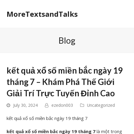
MoreTextsandTalks
Blog
kết quả xổ số miền bắc ngày 19
tháng 7 – Khám Phá Thế Giới
Giải Trí Trực Tuyến Đỉnh Cao
July 30, 2024
ezedon003
Uncategorized
kết quả xổ số miền bắc ngày 19 tháng 7
kết quả xổ số miền bắc ngày 19 tháng 7
là một trong