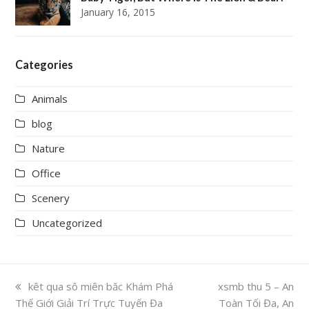
January 16, 2015
Categories
Animals
blog
Nature
Office
Scenery
Uncategorized
previous
kêt qua sô miên băc Khám Phá
next
xsmb thu 5 – An
Thế Giới Giải Trí Trực Tuyến Đa
post:
post:
Toàn Tối Đa, An