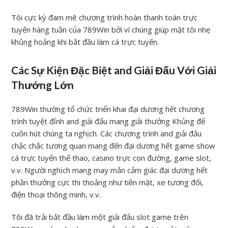
Tôi cực kỳ đam mê chương trình hoàn thanh toán trực
tuyến hàng tuần của 789Win bởi vì chúng giúp mặt tôi nhẹ
khủng hoảng khi bắt đầu làm cá trực tuyến.
Các Sự Kiện Đặc Biệt and Giải Đấu Với Giải
Thưởng Lớn
789Win thường tổ chức triển khai đại dương hết chương
trình tuyệt đỉnh and giải đấu mang giải thưởng Khủng để
cuốn hút chúng ta nghịch. Các chương trình and giải đấu
chắc chắc tương quan mang đến đại dương hết game show
cá trực tuyến thể thao, casino trực con đường, game slot,
v.v. Người nghịch mang may mắn cảm giác đại dương hết
phần thưởng cực thi thoảng như tiền mặt, xe tương đối,
điện thoại thông minh, v.v.
Tôi đã trải bắt đầu làm một giải đấu slot game trên