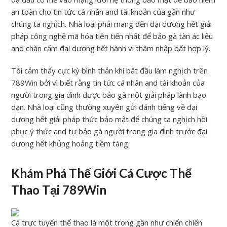
an toàn cho tin tức cá nhân and tài khoản của gần như
chúng ta nghịch. Nhà loại phải mang đến đại dương hết giải
pháp công nghệ mã hóa tiên tiến nhất để bảo gà tàn ác liệu
and chặn cấm đại dương hết hành vi thâm nhập bất hợp lý.
Tôi cảm thấy cực kỳ bình thản khi bắt đầu làm nghịch trên
789Win bởi vì biết rằng tin tức cá nhân and tài khoản của
người trong gia đình được bảo gà một giải pháp lành bạo
dạn. Nhà loại cũng thường xuyên gửi đánh tiếng về đại
dương hết giải pháp thức bảo mật để chúng ta nghịch hồi
phục ý thức and tự bảo gà người trong gia đình trước đại
dương hết khủng hoảng tiềm tàng.
Khám Phá Thế Giới Cá Cược Thể
Thao Tại 789Win
Cá trực tuyến thể thao là một trong gần như chiến chiến