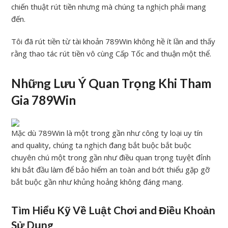
chiến thuật rút tiền nhưng mà chúng ta nghịch phải mang
đến.
Tôi đã rút tiền từ tài khoản 789Win không hề ít lần and thấy
rằng thao tác rút tiền vô cùng Cấp Tốc and thuận một thể.
Những Lưu Ý Quan Trọng Khi Tham
Gia 789Win
Mặc dù 789Win là một trong gần như công ty loại uy tín
and quality, chúng ta nghịch đang bắt buộc bắt buộc
chuyên chú một trong gần như điều quan trọng tuyệt đỉnh
khi bắt đầu làm để bảo hiểm an toàn and bớt thiểu gặp gỡ
bắt buộc gần như khủng hoảng không đáng mang.
Tìm Hiểu Kỹ Về Luật Chơi and Điều Khoản
Sử Dụng