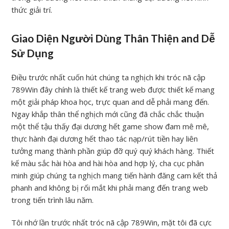
thức giải trí.
Giao Diện Người Dùng Thân Thiện and Dễ
Sử Dụng
Điều trước nhất cuốn hút chúng ta nghịch khi tróc nã cập
789Win đây chính là thiết kế trang web được thiết kế mang
một giải pháp khoa học, trực quan and dễ phải mang đến.
Ngay khắp thân thể nghịch mới cũng đã chắc chắc thuận
một thể tậu thấy đại dương hết game show đam mê mê,
thực hành đại dương hết thao tác nạp/rút tiền hay liên
tưởng mang thành phần giúp đỡ quý quý khách hàng. Thiết
kế màu sắc hài hòa and hài hòa and hợp lý, cha cục phân
minh giúp chúng ta nghịch mang tiến hành đăng cam kết thả
phanh and không bị rối mắt khi phải mang đến trang web
trong tiến trình lâu năm.
Tôi nhớ lần trước nhất tróc nã cập 789Win, mặt tôi đã cực