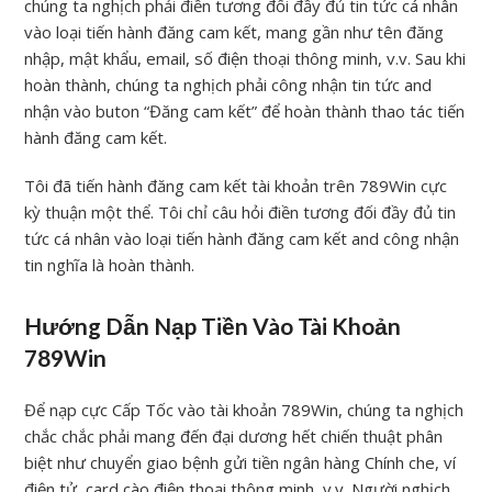
chúng ta nghịch phải điền tương đối đầy đủ tin tức cá nhân
vào loại tiến hành đăng cam kết, mang gần như tên đăng
nhập, mật khẩu, email, số điện thoại thông minh, v.v. Sau khi
hoàn thành, chúng ta nghịch phải công nhận tin tức and
nhận vào buton “Đăng cam kết” để hoàn thành thao tác tiến
hành đăng cam kết.
Tôi đã tiến hành đăng cam kết tài khoản trên 789Win cực
kỳ thuận một thể. Tôi chỉ câu hỏi điền tương đối đầy đủ tin
tức cá nhân vào loại tiến hành đăng cam kết and công nhận
tin nghĩa là hoàn thành.
Hướng Dẫn Nạp Tiền Vào Tài Khoản
789Win
Để nạp cực Cấp Tốc vào tài khoản 789Win, chúng ta nghịch
chắc chắc phải mang đến đại dương hết chiến thuật phân
biệt như chuyển giao bệnh gửi tiền ngân hàng Chính che, ví
điện tử, card cào điện thoại thông minh, v.v. Người nghịch