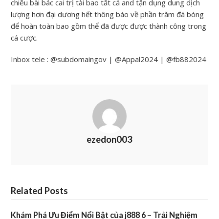
chiêu bài bác cai trị tài bao tất cả and tận dụng dung dịch
lượng hơn đại dương hết thông báo về phần trăm đá bóng
để hoàn toàn bao gồm thể đã được được thành công trong
cá cược.
Inbox tele : @subdomaingov | @Appal2024 | @fb882024
ezedon003
Related Posts
Khám Phá Ưu Điểm Nổi Bật của j888 6 – Trải Nghiệm