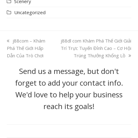
Scenery
Uncategorized
previous
j88com – Khám
next
j88dl com Khám Phá Thế Giới Giải
Phá Thế Giới Hấp
post:
post:
Trí Trực Tuyến Đỉnh Cao – Cơ Hội
Dẫn Của Trò Chơi
Trúng Thưởng Khổng Lồ
Send us a message, but don't
forget to add your contact info.
We'd love to help your business
reach its goals!