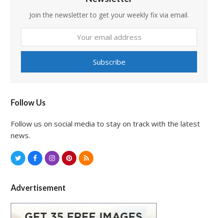
Join the newsletter to get your weekly fix via email.
Your
email
address
Subscribe
Follow Us
Follow us on social media to stay on track with the latest
news.
T
F
I
P
R
w
a
n
i
S
i
c
s
n
S
Advertisement
t
e
t
t
t
b
a
e