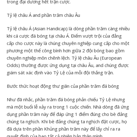
trong đại dương hết trận cược.
Tỷ lệ châu Á and phần trăm châu Âu
Tỷ lệ châu Á (Asian Handicap) là dòng phần trăm càng nhiều
khi cá cược đá bóng tại châu Á. Điểm vượt trội của đẳng
cấp cho cược này là chúng chuyên nghiệp cung cấp cho một
phương một thể công bình hơn giữa 2 đội bóng bao gồm
chuyên nghiệp môn chênh lệch. Tỷ lệ châu Âu (European
Odds) thường được ứng dụng tại châu Âu, and chúng được
giám sát xác định vào Tỷ Lệ của mỗi đội thắng trận.
Bước thức hoạt động thư giãn của phần trăm đá bóng
Như đã nhắc, phần trăm đá bóng phản chiếu Tỷ Lệ nhưng
mà một buổi lễ xảy ra trong 1 cuộc chiến. Nhà dòng đã ứng
dụng phần trăm này để đáp ứng 1 điểm đúng cho bè đảng
chúng ta nghịch. Khi bè đảng chúng ta nghịch đặt cược, họ
đã dựa trên phần Khủng phần trăm này để lấy chỉ ra ra
quyết định của bao tất cả phiên bản thân mình.