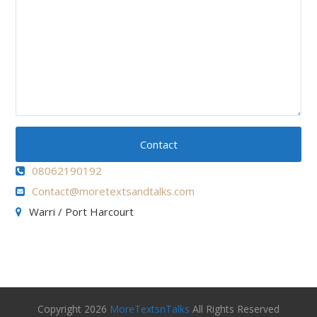
Contact
08062190192
Contact@moretextsandtalks.com
Warri / Port Harcourt
Copyright 2026
MoreTextsnTalks
All Rights Reserved