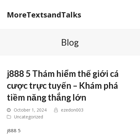
MoreTextsandTalks
Blog
j888 5 Thám hiểm thế giới cá
cược trực tuyến – Khám phá
tiềm năng thắng lớn
October 1, 2024
ezedon003
Uncategorized
j888 5