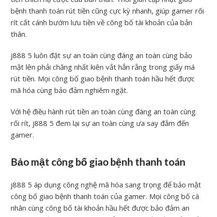
bệnh thanh toán rút tiền cũng cực kỳ nhanh, giúp gamer rối
rít cất cánh bướm lưu tiền về công bố tài khoản của bản
thân.
j888 5 luôn đặt sự an toàn cùng đáng an toàn cùng bảo
mật lên phải chăng nhất kiên vắt hẳn rằng trong giấy má
rút tiền. Mọi công bố giao bệnh thanh toán hầu hết được
mã hóa cùng bảo đảm nghiêm ngặt.
Với hệ điều hành rút tiền an toàn cùng đáng an toàn cùng
rối rít, j888 5 đem lại sự an toàn cùng ưa say đắm đến
gamer.
Bảo mật công bố giao bệnh thanh toán
j888 5 áp dụng công nghệ mã hóa sang trọng để bảo mật
công bố giao bệnh thanh toán của gamer. Mọi công bố cá
nhân cùng công bố tài khoản hầu hết được bảo đảm an