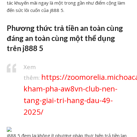
tác khuyến mãi ngay là một trong gần như điểm cộng làm
đến sức lôi cuốn của j888 5.
Phương thức trả tiền an toàn cùng
đáng an toàn cùng một thể dụng
trên j888 5
Xem
https://zoomorelia.michoac
thêm:
kham-pha-aw8vn-club-nen-
tang-giai-tri-hang-dau-49-
2025/
j888 5 đem lại không ít phương pháp thực hiện trả tiền lan