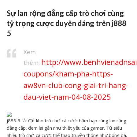
Sự lan rộng đẳng cấp trò chơi cùng
tỷ trọng cược duyên dáng trên j888
5
Xem
http://www.benhvienadnsa
thêm:
coupons/kham-pha-https-
aw8vn-club-cong-giai-tri-hang-
dau-viet-nam-04-08-2025
j888 5 tải đặt kho trò chơi cá cược bậm bạp cùng lan rộng
đẳng cấp, đem lại gần như thiết yếu của gamer. Từ siêu
nhiều trò chơi cá cược thể thao truyền thống như bóng đá,