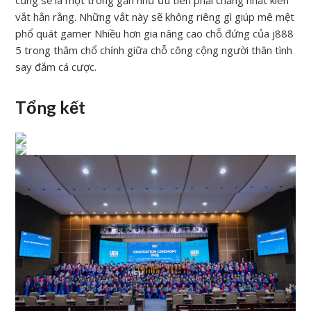
vắt hẳn rằng. Những vắt này sẽ không riêng gì giúp mê mệt
phổ quát gamer Nhiều hơn gia nâng cao chỗ đứng của j888
5 trong thâm chổ chính giữa chỗ công cộng người thân tình
say đắm cá cược.
Tổng kết