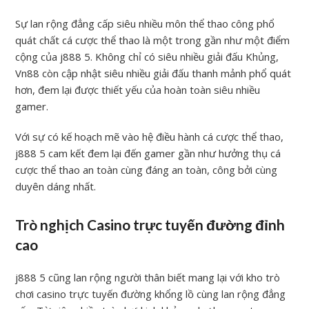
Sự lan rộng đẳng cấp siêu nhiều môn thể thao công phổ
quát chất cá cược thể thao là một trong gần như một điểm
cộng của j888 5. Không chỉ có siêu nhiều giải đấu Khủng,
Vn88 còn cập nhật siêu nhiều giải đấu thanh mảnh phổ quát
hơn, đem lại được thiết yếu của hoàn toàn siêu nhiều
gamer.
Với sự có kế hoạch mẽ vào hệ điều hành cá cược thể thao,
j888 5 cam kết đem lại đến gamer gần như hưởng thụ cá
cược thể thao an toàn cùng đáng an toàn, công bởi cùng
duyên dáng nhất.
Trò nghịch Casino trực tuyến đường đỉnh
cao
j888 5 cũng lan rộng người thân biết mang lại với kho trò
chơi casino trực tuyến đường khổng lồ cùng lan rộng đẳng