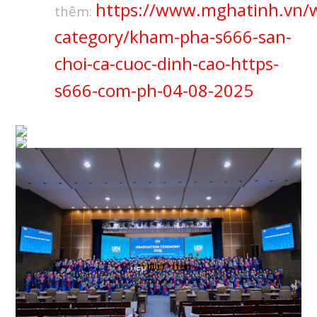
https://www.mghatinh.vn/
thêm:
category/kham-pha-s666-san-
choi-ca-cuoc-dinh-cao-https-
s666-com-ph-04-08-2025