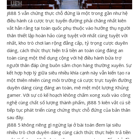
j888 5 vẫn chứng thực chỗ đứng là một trong gần như hệ
điều hành cá cược trực tuyến đường phải chăng nhất kiên
vắt hẳn rằng tại toàn quốc phụ thuộc vào hưởng thụ người
thân thiết lập hoàn hảo cùng tuyệt vời nhất cùng tuyệt vời
nhất, kho trò chơi lan rộng đẳng cấp, tỷ trọng cược duyên
dáng, cách thức thực hiện trả tiền an toàn cùng đáng an
toàn cùng một thể dụng cộng với hệ điều hành bửa trợ
người thân đáp ứng buôn sắm chọn hàng thường xuyên. Sự
kết hợp hợp lý giữa siêu nhiều khía cạnh này vẫn kiến tạo ra
một thiên nhiên cùng môi trường cá cược trực tuyến đường
duyên dáng cùng đáng an toàn, mê mệt một lượng Khủng
gamer. Với sự có kế hoạch không chấm xong xuôi vào công
nghệ cùng chất số lượng thành phẩm, j888 5 kiên vắt cú sẽ
tiếp tục phát triển cùng chứng thực chỗ đứng của bản thân
sau đây.
j888 5 không riêng gì ngừng lại ở bài toán đem lại siêu
nhiều trò chơi duyên dáng cùng cách thức thực hiện trả tiền