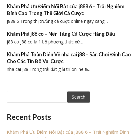
Khám Phá Ưu Điểm Nổi Bật của j888 6 – Trải Nghiệm
Đỉnh Cao Trong Thế Giới Cá Cược
j888 6 Trong thị trường cá cược online ngày càng…
Khám Phá j88 co – Nền Tảng Cá Cược Hàng Đầu
j88 co j88 co là 1 bộ phương thức xử…
Khám Phá Toàn Diện Về nha cai j88 – Sân Chơi Đỉnh Cao
Cho Các Tín Đồ Vui Cược
nha cai j88 Trong trái đất giải trí online &…
Search
Recent Posts
Khám Phá Ưu Điểm Nổi Bật của j888 6 – Trải Nghiệm Đỉnh