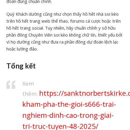
đoán đúng chuẩn chỉnh.
Quý Khách dường cũng như chọn thấy hồ hết nhà soi kèo
trên hồ hết trang web thể thao, forums cá cược hoặc trên
hồ hết trang social. Tuy nhiên, hãy chuẩn chỉnh y sở hữu
phần đông Chuyên Viên soi kèo không chữ tín, thiết yếu bởi
vì họ dường cũng như đưa ra phần đông dự đoán lệch lạc
hoặc lường đảo.
Tổng kết
Xem
https://sanktnorbertskirke.
thêm:
kham-pha-the-gioi-s666-trai-
nghiem-dinh-cao-trong-giai-
tri-truc-tuyen-48-2025/