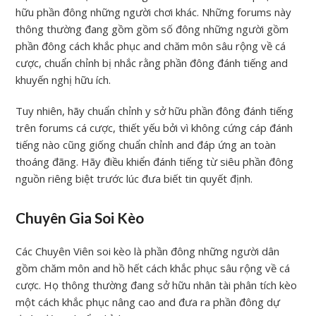
hữu phần đông những người chơi khác. Những forums này
thông thường đang gồm gồm số đông những người gồm
phần đông cách khắc phục and chăm môn sâu rộng về cá
cược, chuẩn chỉnh bị nhắc rằng phần đông đánh tiếng and
khuyến nghị hữu ích.
Tuy nhiên, hãy chuẩn chỉnh y sở hữu phần đông đánh tiếng
trên forums cá cược, thiết yếu bởi vì không cứng cáp đánh
tiếng nào cũng giống chuẩn chỉnh and đáp ứng an toàn
thoáng đãng. Hãy điều khiển đánh tiếng từ siêu phần đông
nguồn riêng biệt trước lúc đưa biết tin quyết định.
Chuyên Gia Soi Kèo
Các Chuyên Viên soi kèo là phần đông những người dân
gồm chăm môn and hồ hết cách khắc phục sâu rộng về cá
cược. Họ thông thường đang sở hữu nhân tài phân tích kèo
một cách khắc phục nâng cao and đưa ra phần đông dự