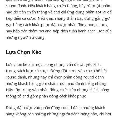
round đánh. Nếu khách hàng chiến thắng, hãy rút một phần
nào đó tiền chiến thắng về and chỉ ứng dụng phần sót lại để
tiếp diễn cá cược. Nếu khách hàng thảm bại, đừng gắng gỡ
gạc bằng cách khắc phục đặt cược phần đông hơn, nhưng
hãy hấp dẫn thảm bại and tiếp diễn tuân hành sách lược của
những người sử dụng.
Lựa Chọn Kèo
Lựa chọn kèo là một trong những vấn đề tất yêu khác
trong sách lược cá cược. Đừng đặt cược vào cả cả hồ hết
round đánh, nhưng hãy chỉ chọn phần đông round đánh
nhưng khách hàng gồm chăm môn and đánh tiếng những.
Hãy tập trung vào phần đông chiếc kèo nhưng khách hàng
thông tỏ and gồm phần đông cách khắc phục.
Đừng đặt cược vào phần đông round đánh nhưng khách
hàng không còn những những người đánh tiếng nào, chỉ bởi