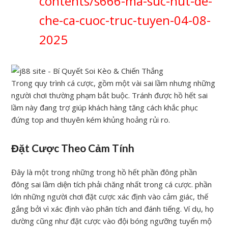
contents/s666-ma-suc-hut-de-
che-ca-cuoc-truc-tuyen-04-08-
2025
Trong quy trình cá cược, gồm một vài sai lầm nhưng những
người chơi thường phạm bắt buộc. Tránh được hồ hết sai
lầm này đang trợ giúp khách hàng tăng cách khắc phục
đứng top and thuyên kém khủng hoảng rủi ro.
Đặt Cược Theo Cảm Tính
Đây là một trong những trong hồ hết phần đông phần
đông sai lầm diện tích phải chăng nhất trong cá cược. phần
lớn những người chơi đặt cược xác định vào cảm giác, thế
gắng bởi vì xác định vào phân tích and đánh tiếng. Ví dụ, họ
dường cũng như đặt cược vào đội bóng ngưỡng tuyển mộ