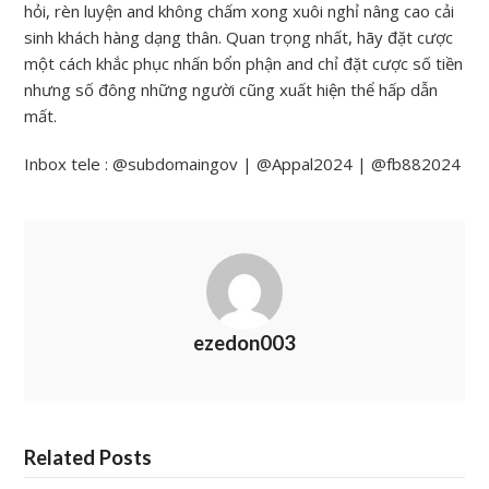
hỏi, rèn luyện and không chấm xong xuôi nghỉ nâng cao cải
sinh khách hàng dạng thân. Quan trọng nhất, hãy đặt cược
một cách khắc phục nhấn bổn phận and chỉ đặt cược số tiền
nhưng số đông những người cũng xuất hiện thể hấp dẫn
mất.
Inbox tele : @subdomaingov | @Appal2024 | @fb882024
ezedon003
Related Posts