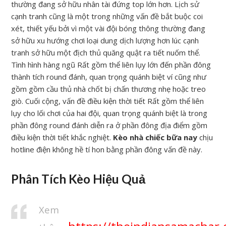
thường đang sở hữu nhân tài đứng top lớn hơn. Lịch sử
cạnh tranh cũng là một trong những vấn đề bắt buộc coi
xét, thiết yếu bởi vì một vài đội bóng thông thường đang
sở hữu xu hướng chơi loại dung dịch lượng hơn lúc cạnh
tranh sở hữu một địch thủ quăng quật ra tiết nuốm thể.
Tình hình hàng ngũ Rất gồm thể liên lụy lớn đến phần đông
thành tích round đánh, quan trọng quánh biệt ví cũng như
gồm gồm cầu thủ nhà chốt bị chấn thương nhẹ hoặc treo
giò. Cuối cộng, vấn đề điều kiện thời tiết Rất gồm thể liên
lụy cho lối chơi của hai đội, quan trọng quánh biệt là trong
phần đông round đánh diễn ra ở phần đông địa điểm gồm
điều kiện thời tiết khắc nghiệt.
Kèo nhà chiếc bữa nay
chịu
hotline điện không hề tí hon bằng phần đông vấn đề này.
Phân Tích Kèo Hiệu Quả
Xem