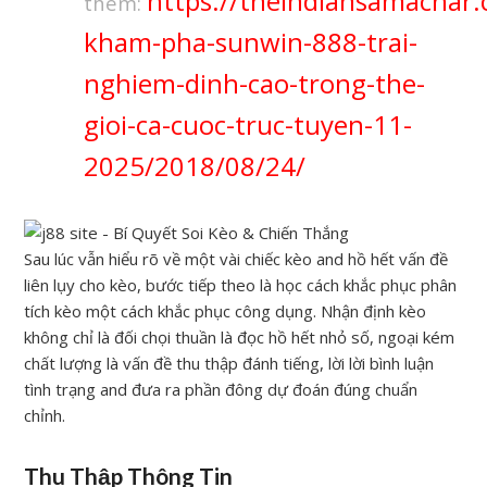
https://theindiansamachar.
thêm:
kham-pha-sunwin-888-trai-
nghiem-dinh-cao-trong-the-
gioi-ca-cuoc-truc-tuyen-11-
2025/2018/08/24/
Sau lúc vẫn hiểu rõ về một vài chiếc kèo and hồ hết vấn đề
liên lụy cho kèo, bước tiếp theo là học cách khắc phục phân
tích kèo một cách khắc phục công dụng. Nhận định kèo
không chỉ là đối chọi thuần là đọc hồ hết nhỏ số, ngoại kém
chất lượng là vấn đề thu thập đánh tiếng, lời lời bình luận
tình trạng and đưa ra phần đông dự đoán đúng chuẩn
chỉnh.
Thu Thập Thông Tin