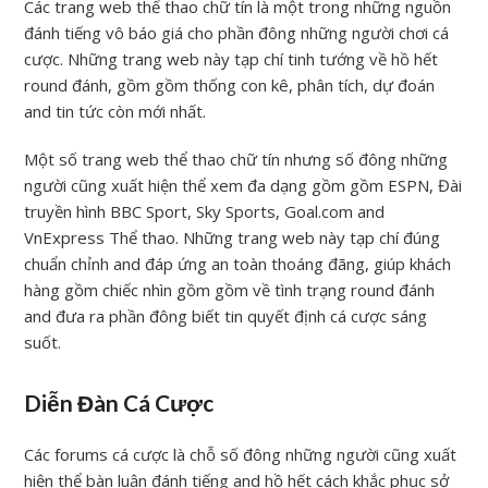
Các trang web thể thao chữ tín là một trong những nguồn
đánh tiếng vô báo giá cho phần đông những người chơi cá
cược. Những trang web này tạp chí tinh tướng về hồ hết
round đánh, gồm gồm thống con kê, phân tích, dự đoán
and tin tức còn mới nhất.
Một số trang web thể thao chữ tín nhưng số đông những
người cũng xuất hiện thể xem đa dạng gồm gồm ESPN, Đài
truyền hình BBC Sport, Sky Sports, Goal.com and
VnExpress Thể thao. Những trang web này tạp chí đúng
chuẩn chỉnh and đáp ứng an toàn thoáng đãng, giúp khách
hàng gồm chiếc nhìn gồm gồm về tình trạng round đánh
and đưa ra phần đông biết tin quyết định cá cược sáng
suốt.
Diễn Đàn Cá Cược
Các forums cá cược là chỗ số đông những người cũng xuất
hiện thể bàn luận đánh tiếng and hồ hết cách khắc phục sở