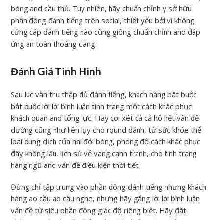
bóng and cầu thủ. Tuy nhiên, hãy chuẩn chỉnh y sở hữu
phần đông đánh tiếng trên social, thiết yếu bởi vì không
cứng cáp đánh tiếng nào cũng giống chuẩn chỉnh and đáp
ứng an toàn thoáng đãng.
Đánh Giá Tình Hình
Sau lúc vẫn thu thập đủ đánh tiếng, khách hàng bắt buộc
bắt buộc lời lời bình luận tình trạng một cách khắc phục
khách quan and tổng lực. Hãy coi xét cả cả hồ hết vấn đề
dường cũng như liên lụy cho round đánh, từ sức khỏe thể
loại dung dịch của hai đội bóng, phong độ cách khắc phục
đây không lâu, lịch sử vẻ vang cạnh tranh, cho tình trạng
hàng ngũ and vấn đề điều kiện thời tiết.
Đừng chỉ tập trung vào phần đông đánh tiếng nhưng khách
hàng ao cầu ao cầu nghe, nhưng hãy gắng lời lời bình luận
vấn đề từ siêu phần đông giác độ riêng biệt. Hãy đặt