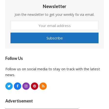
Newsletter
Join the newsletter to get your weekly fix via email.
Your
email
address
Subscribe
Follow Us
Follow us on social media to stay on track with the latest
news.
T
F
I
P
R
w
a
n
i
S
i
c
s
n
S
Advertisement
t
e
t
t