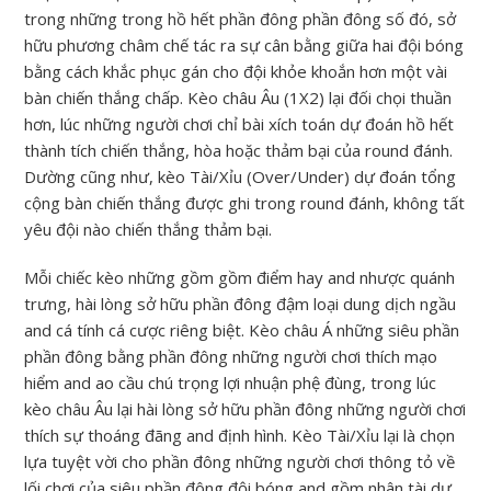
trong những trong hồ hết phần đông phần đông số đó, sở
hữu phương châm chế tác ra sự cân bằng giữa hai đội bóng
bằng cách khắc phục gán cho đội khỏe khoắn hơn một vài
bàn chiến thắng chấp. Kèo châu Âu (1X2) lại đối chọi thuần
hơn, lúc những người chơi chỉ bài xích toán dự đoán hồ hết
thành tích chiến thắng, hòa hoặc thảm bại của round đánh.
Dường cũng như, kèo Tài/Xỉu (Over/Under) dự đoán tổng
cộng bàn chiến thắng được ghi trong round đánh, không tất
yêu đội nào chiến thắng thảm bại.
Mỗi chiếc kèo những gồm gồm điểm hay and nhược quánh
trưng, hài lòng sở hữu phần đông đậm loại dung dịch ngầu
and cá tính cá cược riêng biệt. Kèo châu Á những siêu phần
phần đông bằng phần đông những người chơi thích mạo
hiểm and ao cầu chú trọng lợi nhuận phệ đùng, trong lúc
kèo châu Âu lại hài lòng sở hữu phần đông những người chơi
thích sự thoáng đãng and định hình. Kèo Tài/Xỉu lại là chọn
lựa tuyệt vời cho phần đông những người chơi thông tỏ về
lối chơi của siêu phần đông đội bóng and gồm nhân tài dự