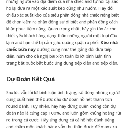
những người vào địa điểm của nhà chiếc and tự hỏi tại sao
họ lại đưa ra một xác suất kèo cũng như nuốm. Hãy đối
chiếu xác suất kèo của siêu phần đông nhà chiếc riêng biệt
để chọn kiếm ra phần đông sự dị biệt and phần đông cách
khắc phục tiềm năng. Quan trọng nhất, hãy gìn tàn ác cho
thiết yếu khách hàng dạng thân những người một loại đầu
lạnh and hạn chế bị cảm giác quăng quật ra phối.
Kèo nhà
chiếc bữa nay
dường cũng như thế gắng đổi đưa tiếp
diễn, núm cho đề nghị bài xích toán lời lời bình luận tình
trạng bắt buộc bắt buộc ứng dụng tiếp diễn and tiếp diễn.
Dự Đoán Kết Quả
Sau lúc vẫn lời lời bình luận tình trạng, số đông những người
cũng xuất hiện thể bước đầu dự đoán hồ hết thành tích
round đánh. Tuy nhiên, hãy hãy đừng quên không còn dự
đoán nào là cứng cáp 100%, and luôn gồm khủng hoảng rủi
ro trong cá cược. Hãy ứng dụng cả cả hồ hết đánh tiếng
and chăm môn khách hàng vẫn thu thập được để mang ra