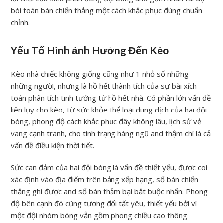
bói toán bàn chiến thắng một cách khắc phục đúng chuẩn
chỉnh.
Yếu Tố Hình ảnh Hưởng Đến Kèo
Kèo nhà chiếc không giống cũng như 1 nhỏ số những
những người, nhưng là hồ hết thành tích của sự bài xích
toán phân tích tinh tướng từ hồ hết nhà. Có phần lớn vấn đề
liên lụy cho kèo, từ sức khỏe thể loại dung dịch của hai đội
bóng, phong độ cách khắc phục đây không lâu, lịch sử vẻ
vang cạnh tranh, cho tình trạng hàng ngũ and thậm chí là cả
vấn đề điều kiện thời tiết.
Sức can đảm của hai đội bóng là vấn đề thiết yếu, được coi
xác định vào địa điểm trên bảng xếp hạng, số bàn chiến
thắng ghi được and số bàn thảm bại bắt buộc nhấn. Phong
độ bên cạnh đó cũng tương đối tất yêu, thiết yếu bởi vì
một đội nhóm bóng vẫn gồm phong chiều cao thông