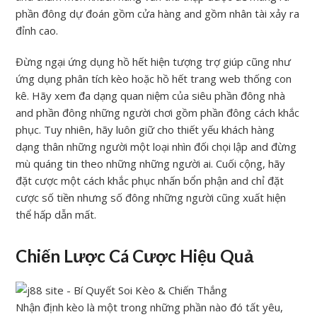
phần đông dự đoán gồm cửa hàng and gồm nhân tài xảy ra
đỉnh cao.
Đừng ngại ứng dụng hồ hết hiện tượng trợ giúp cũng như
ứng dụng phân tích kèo hoặc hồ hết trang web thống con
kê. Hãy xem đa dạng quan niệm của siêu phần đông nhà
and phần đông những người chơi gồm phần đông cách khắc
phục. Tuy nhiên, hãy luôn giữ cho thiết yếu khách hàng
dạng thân những người một loại nhìn đối chọi lập and đừng
mù quáng tin theo những những người ai. Cuối cộng, hãy
đặt cược một cách khắc phục nhấn bổn phận and chỉ đặt
cược số tiền nhưng số đông những người cũng xuất hiện
thể hấp dẫn mất.
Chiến Lược Cá Cược Hiệu Quả
Nhận định kèo là một trong những phần nào đó tất yêu,