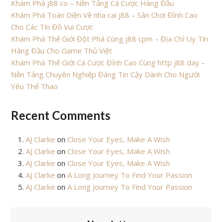
Khám Phá j88 co – Nền Tảng Cá Cược Hàng Đầu
Khám Phá Toàn Diện Về nha cai j88 – Sân Chơi Đỉnh Cao
Cho Các Tín Đồ Vui Cược
Khám Phá Thế Giới Đột Phá Cùng j88 cpm – Địa Chỉ Uy Tín
Hàng Đầu Cho Game Thủ Việt
Khám Phá Thế Giới Cá Cược Đỉnh Cao Cùng http j88 day –
Nền Tảng Chuyên Nghiệp Đáng Tin Cậy Dành Cho Người
Yêu Thể Thao
Recent Comments
AJ Clarke
on
Close Your Eyes, Make A Wish
AJ Clarke
on
Close Your Eyes, Make A Wish
AJ Clarke
on
Close Your Eyes, Make A Wish
AJ Clarke
on
A Long Journey To Find Your Passion
AJ Clarke
on
A Long Journey To Find Your Passion