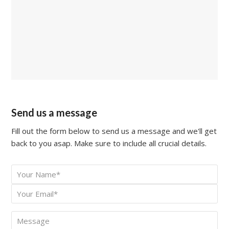
Send us a message
Fill out the form below to send us a message and we'll get
back to you asap. Make sure to include all crucial details.
Your
*
Name
Your
*
Email
Message