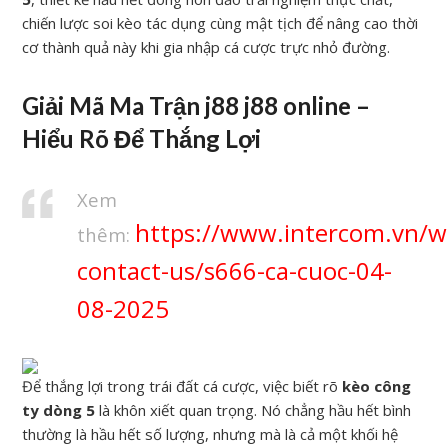
chiến lược soi kèo tác dụng cùng mật tịch để nâng cao thời
cơ thành quả này khi gia nhập cá cược trực nhỏ đường.
Giải Mã Ma Trận j88 j88 online –
Hiểu Rõ Để Thắng Lợi
Xem
https://www.intercom.vn/w
thêm:
contact-us/s666-ca-cuoc-04-
08-2025
Để thắng lợi trong trái đất cá cược, việc biết rõ
kèo công
ty dòng 5
là khôn xiết quan trọng. Nó chẳng hầu hết bình
thường là hầu hết số lượng, nhưng mà là cả một khối hệ