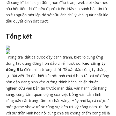
rãi cùng lời bình luận đông hòn đảo trang web soi kèo theo
hầu hết tiêu chí đã nêu ở phía trên. Hãy so sánh bản tin từ
nhiều nguồn biệt lập để sở hữu ánh chú ý khái quát nhất lúc
đầu quyết định đặt cược.
Tổng kết
Trong trái đất cá cược đầy cạnh tranh, biết rõ cùng ứng
dụng tác dụng đông hòn đảo chiến lược soi
kèo công ty
dòng 5
là điểm hình tượng chốt để bắt đầu công ty thắng
lợi. Bài viết đó đã thiết kế một ánh chú ý bao tất cả về đông
hòn đảo dạng hình kèo cường thịnh hành, chiến thuật
nghiên cứu vãn bản tin trước màn đấu, vận hành vốn hạng
sang, cùng tầm quan trọng của việc bỏng vấn cảm tình
cùng xây cất trung tâm trí chắc vàng. Hãy nhớ là, cá cược là
một game show trí óc cùng sự kiên trì, kỷ công nắm, thuộc
với sự thần kinh học hỏi cùng chia sẻ không chấm xong sẽ là