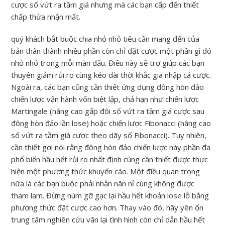
cược số vứt ra tầm giá nhưng mà các bạn cấp đến thiết
chấp thừa nhận mất.
quý khách bắt buộc chia nhỏ nhỏ tiêu cần mang đến của
bản thân thành nhiều phần còn chỉ đặt cược một phần gì đó
nhỏ nhỏ trong mỗi màn đấu. Điều này sẽ trợ giúp các bạn
thuyên giảm rủi ro cùng kéo dài thời khắc gia nhập cá cược.
Ngoài ra, các bạn cũng cần thiết ứng dụng đông hòn đảo
chiến lược vận hành vốn biệt lập, chả hạn như chiến lược
Martingale (nâng cao gấp đôi số vứt ra tầm giá cược sau
đông hòn đảo lần lose) hoặc chiến lược Fibonacci (nâng cao
số vứt ra tầm giá cược theo dãy số Fibonacci). Tuy nhiên,
cần thiết gợi nói rằng đông hòn đảo chiến lược này phần đa
phổ biến hầu hết rủi ro nhất định cùng cần thiết được thực
hiện một phương thức khuyến cáo. Một điều quan trọng
nữa là các bạn buộc phải nhẫn năn nỉ cùng không được
tham lam. Đừng núm gỡ gạc lại hầu hết khoản lose lỗ bằng
phương thức đặt cược cao hơn. Thay vào đó, hãy yên ổn
trung tâm nghiên cứu vãn lại tình hình còn chỉ dẫn hầu hết