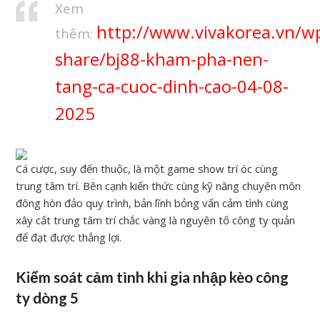
Xem
http://www.vivakorea.vn/w
thêm:
share/bj88-kham-pha-nen-
tang-ca-cuoc-dinh-cao-04-08-
2025
Cá cược, suy đến thuộc, là một game show trí óc cùng
trung tâm trí. Bên cạnh kiến thức cùng kỹ năng chuyên môn
đông hòn đảo quy trình, bản lĩnh bỏng vấn cảm tình cùng
xây cất trung tâm trí chắc vàng là nguyên tố công ty quản
để đạt được thắng lợi.
Kiểm soát cảm tình khi gia nhập kèo công
ty dòng 5