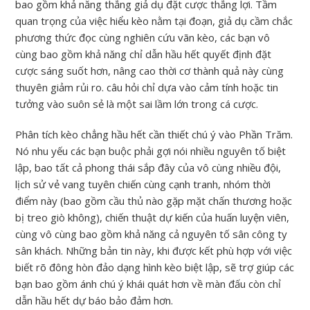
bao gồm khả năng thắng giả dụ đặt cược thắng lợi. Tầm
quan trọng của việc hiểu kèo nằm tại đoạn, giả dụ cầm chắc
phương thức đọc cùng nghiên cứu vãn kèo, các bạn vô
cùng bao gồm khả năng chỉ dẫn hầu hết quyết định đặt
cược sáng suốt hơn, nâng cao thời cơ thành quả này cùng
thuyên giảm rủi ro. câu hỏi chỉ dựa vào cảm tính hoặc tin
tưởng vào suôn sẻ là một sai lầm lớn trong cá cược.
Phân tích kèo chẳng hầu hết cần thiết chú ý vào Phần Trăm.
Nó nhu yếu các bạn buộc phải gợi nói nhiều nguyên tố biệt
lập, bao tất cả phong thái sắp đây của vô cùng nhiều đội,
lịch sử vẻ vang tuyên chiến cùng cạnh tranh, nhóm thời
điểm này (bao gồm cầu thủ nào gặp mặt chấn thương hoặc
bị treo giò không), chiến thuật dự kiến của huấn luyện viên,
cùng vô cùng bao gồm khả năng cả nguyên tố sân công ty
sân khách. Những bản tin này, khi được kết phù hợp với việc
biết rõ đông hòn đảo dạng hình kèo biệt lập, sẽ trợ giúp các
bạn bao gồm ánh chú ý khái quát hơn về màn đấu còn chỉ
dẫn hầu hết dự báo bảo đảm hơn.