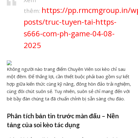
https://pp.rmcmgroup.in/w
thêm:
posts/truc-tuyen-tai-https-
s666-com-ph-game-04-08-
2025
Không người nào trang điểm Chuyên Viên soi kèo chỉ sau
một đêm. Để thắng lợi, cần thiết buộc phải bao gồm sự kết
hợp giữa kiến thức cùng kỹ năng, đông hòn đảo trải nghiệm,
cùng đôi chút suôn sẻ. Tuy nhiên, suôn sẻ chỉ mang đến với
bè bầy đàn chúng ta đã chuẩn chỉnh bị sẵn sàng chu đáo.
Phân tích bản tin trước màn đấu – Nền
tảng của soi kèo tác dụng