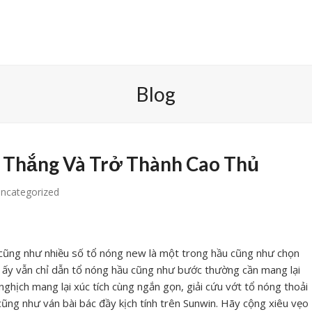
Blog
ến Thắng Và Trở Thành Cao Thủ
ncategorized
cũng như nhiều số tổ nóng new là một trong hầu cũng như chọn
ết ấy vẫn chỉ dẫn tổ nóng hầu cũng như bước thường cần mang lại
nghịch mang lại xúc tích cùng ngắn gọn, giải cứu vớt tổ nóng thoải
 cũng như ván bài bác đầy kịch tính trên Sunwin. Hãy cộng xiêu vẹo