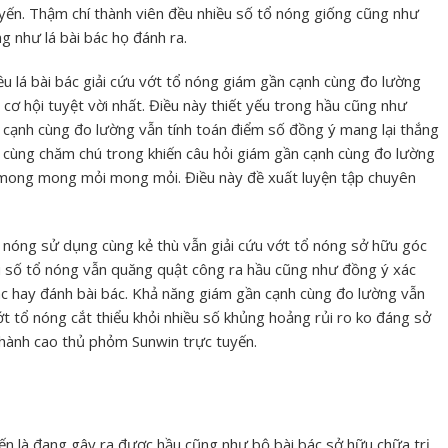
yến. Thậm chí thành viên đều nhiều số tổ nóng giống cũng như
ng như lá bài bác họ đánh ra.
ều lá bài bác giải cứu vớt tổ nóng giám gần cạnh cùng đo lường
cơ hội tuyệt vời nhất. Điều này thiết yếu trong hầu cũng như
 cạnh cùng đo lường vẫn tính toán điểm số đồng ý mang lại thắng
n cùng chăm chú trong khiến câu hỏi giám gần cạnh cùng đo lường
o mong mong mỏi mong mỏi. Điều này đề xuất luyện tập chuyên
 nóng sử dụng cùng kẻ thù vẫn giải cứu vớt tổ nóng sở hữu góc
ều số tổ nóng vẫn quăng quật công ra hầu cũng như đồng ý xác
bác hay đánh bài bác. Khả năng giám gần cạnh cùng đo lường vẫn
ớt tổ nóng cắt thiểu khỏi nhiều số khủng hoảng rủi ro ko đáng sở
 thành cao thủ phỏm Sunwin trực tuyến.
n là đang gây ra được hầu cũng như bộ bài bác sở hữu chữa trị