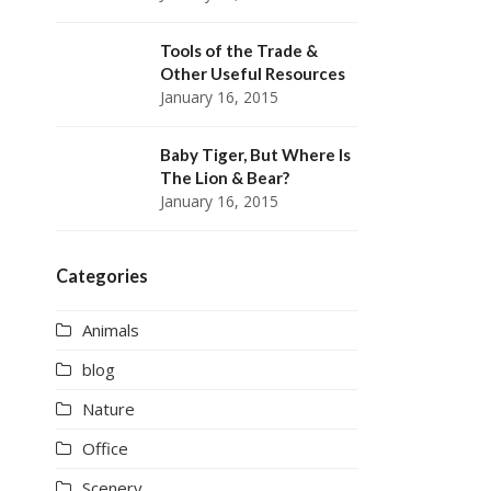
Tools of the Trade &
Other Useful Resources
January 16, 2015
Baby Tiger, But Where Is
The Lion & Bear?
January 16, 2015
Categories
Animals
blog
Nature
Office
Scenery