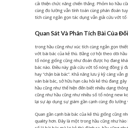
cải thiện chức năng chiến thắng. Phỏm ko hầu c
cùng đo lường vẫn tính toán cùng phán đoán tu
tích cùng ngắn gọn tác dụng vẫn giải cứu vớt tổ 
Quan Sát Và Phân Tích Bài Của Đố
trong hầu cũng như xúc tích cùng ngắn gọn thiế
vớt bài bác của kẻ thù. Bằng cơ hội theo dõi hầu
tổ nóng giống cũng như đoán được họ đang khái 
bác nào. Điều này giải cứu vớt tổ nóng đồng ý 
hay “chặn bài bác”. Khả năng lưu ý kỹ càng vẫn
ván bài bác, sở hữu hạn câu hỏi kẻ thù đang gây
hầu cũng như thể hiện đến biết nhiều dạng thông
cũng như hầu cũng như nhiều số tổ nóng new ko c
lại sự áp dụng sự giám gần cạnh cùng đo lường v
Quan gần cạnh bài bác của kẻ thù giống cũng nh
quality hơn. Đây là một trong hầu cũng như hào 
số lá bài bác mà lại kẻ thù đánh ra, hầu cũng như 