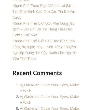
Khám Phá Toàn Diện Về nha cai j88 –
Sân Chơi Đỉnh Cao Cho Các Tín Đồ Vui
Cược
Khám Phá Thế Giới Đột Phá Cùng j88
cpm – Địa Chỉ Uy Tín Hàng Đầu Cho
Game Thủ Việt
Khám Phá Thế Giới Cá Cược Đỉnh Cao
Cùng http j88 day – Nền Tảng Chuyên
Nghiệp Đáng Tin Cậy Dành Cho Người
Yêu Thể Thao
Recent Comments
AJ Clarke
on
Close Your Eyes, Make
A Wish
AJ Clarke
on
Close Your Eyes, Make
A Wish
AJ Clarke
on
Close Your Eyes, Make