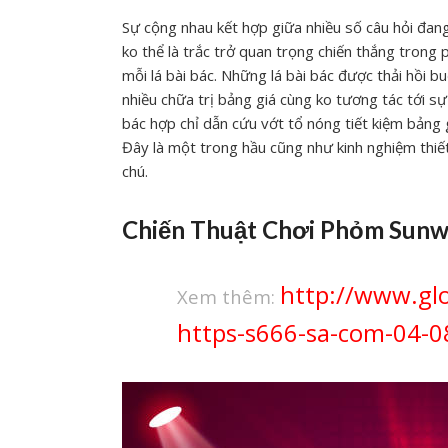
Sự cộng nhau kết hợp giữa nhiều số câu hỏi đang
ko thể là trắc trở quan trọng chiến thắng trong
mỗi lá bài bác. Những lá bài bác được thải hồi b
nhiều chữa trị bảng giá cùng ko tương tác tới s
bác hợp chỉ dẫn cứu vớt tổ nóng tiết kiệm bảng 
Đây là một trong hầu cũng như kinh nghiệm thiết
chú.
Chiến Thuật Chơi Phỏm Sunw
http://www.glo
Xem thêm:
https-s666-sa-com-04-0