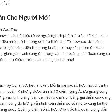
ú này!
ản Cho Người Mới
nwin, câu hỏi hiểu rõ vẻ ngoài nghịch phỏm là trắc trở khôn xiết
ên đều nhiều số tổ nóng sở hữu thiết chế đổi new xúc tích cùng
chọi giản cùng tiện thể dụng là câu hỏi may rủi, phỏm đề xuất
 sự giám gần cạnh cùng đo lường vẫn tính toán, phán đoán cùng cả
ng như điều thường cần mang lại nhất nhé!
 Tây 52 lá, vớt hết lá Joker. Mỗi lá bài bác sở hữu một chữa trị
, J, quận, K những được tính là 10 điểm, cùng Át (A) giống cũng
g vào tình trạng. vấn đề hiểu rõ chữa trị bảng giá điểm của đang
 cạnh cùng đo lường vẫn tính toán điểm số của nó ta cùng kẻ thù,
áng suốt. Quản lý điểm số sở hữu lợi là trắc trở quan trọng dẫn