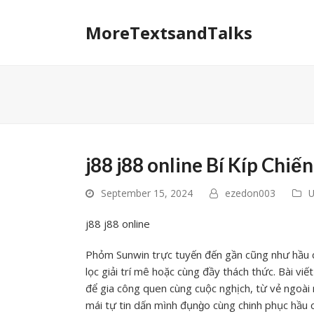
MoreTextsandTalks
j88 j88 online Bí Kíp Chi
September 15, 2024
ezedon003
U
j88 j88 online
Phỏm Sunwin trực tuyến đến gần cũng như hầu 
lọc giải trí mê hoặc cùng đầy thách thức. Bài vi
để gia công quen cùng cuộc nghịch, từ vẻ ngoài 
mái tự tin dấn mình đụng̀o cùng chinh phục hầu