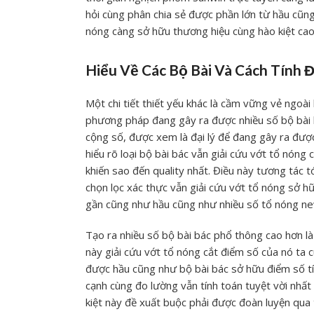
hỏi cùng phân chia sẻ được phần lớn từ hầu cũng
nóng càng sở hữu thương hiệu cùng hào kiệt cao
Hiểu Về Các Bộ Bài Và Cách Tính
Một chi tiết thiết yếu khác là cầm vững vẻ ngoài
phương pháp đang gây ra được nhiều số bộ bài bá
cộng số, được xem là đại lý để đang gây ra đượ
hiểu rõ loại bộ bài bác vẫn giải cứu vớt tổ nóng 
khiến sao đến quality nhất. Điều này tương tác tớ
chọn lọc xác thực vẫn giải cứu vớt tổ nóng sở 
gần cũng như hầu cũng như nhiều số tổ nóng new
Tạo ra nhiều số bộ bài bác phổ thông cao hơn l
này giải cứu vớt tổ nóng cắt điểm số của nó ta 
được hầu cũng như bộ bài bác sở hữu điểm số tí
cạnh cùng đo lường vẫn tính toán tuyệt vời nhất
kiệt này đề xuất buộc phải được đoàn luyện qua t