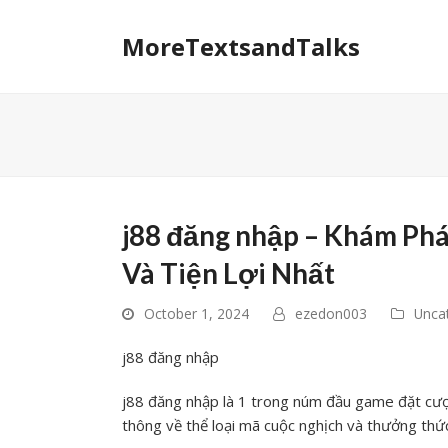
MoreTextsandTalks
j88 đăng nhập – Khám Ph
Và Tiện Lợi Nhất
October 1, 2024
ezedon003
Unca
j88 đăng nhập
j88 đăng nhập là 1 trong núm đầu game đặt cượ
thông về thể loại mã cuộc nghịch và thưởng th