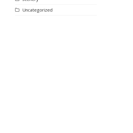
Uncategorized