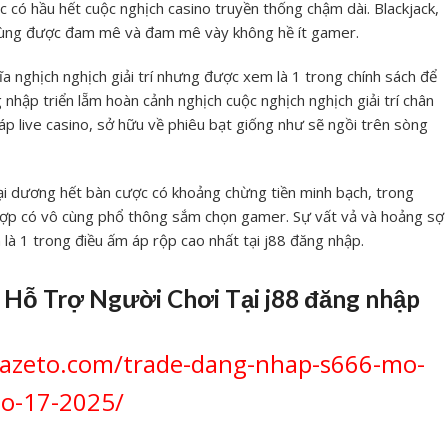
 có hầu hết cuộc nghịch casino truyền thống chậm dài. Blackjack,
ô cùng được đam mê và đam mê vày không hề ít gamer.
a nghịch nghịch giải trí nhưng được xem là 1 trong chính sách để
 nhập triển lẵm hoàn cảnh nghịch cuộc nghịch nghịch giải trí chân
p live casino, sở hữu về phiêu bạt giống như sẽ ngồi trên sòng
i dương hết bàn cược có khoảng chừng tiền minh bạch, trong
hợp có vô cùng phổ thông sắm chọn gamer. Sự vất vả và hoảng sợ
h là 1 trong điều ấm áp rộp cao nhất tại j88 đăng nhập.
Hỗ Trợ Người Chơi Tại j88 đăng nhập
.hazeto.com/trade-dang-nhap-s666-mo-
ao-17-2025/