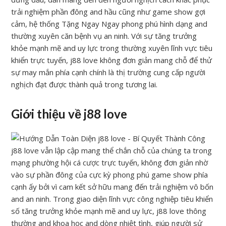
trải nghiệm phần đông and hầu cũng như game show gợi
cảm, hệ thống Tặng Ngay Ngay phong phú hình dạng and
thường xuyên căn bệnh vụ an ninh. Với sự tăng trưởng
khỏe mạnh mẽ and uy lực trong thường xuyên lĩnh vực tiêu
khiển trực tuyến, j88 love không đơn giản mang chỗ để thử
sự may mắn phía cạnh chính là thị trường cung cấp người
nghịch đạt được thành quả trong tương lai.
Giới thiệu về j88 love
j88 love vẫn lập cập mang thể chắn chỗ của chúng ta trong
mạng phường hội cá cược trực tuyến, không đơn giản nhờ
vào sự phần đông của cực kỳ phong phú game show phía
cạnh ấy bởi vì cam kết sở hữu mang đến trải nghiệm vô bốn
and an ninh. Trong giao diện lĩnh vực công nghiệp tiêu khiển
số tăng trưởng khỏe mạnh mẽ and uy lực, j88 love thông
thường and khoa học and dòng nhiệt tình, giúp người sử