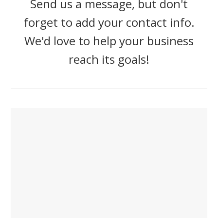
Send us a message, but don't
forget to add your contact info.
We'd love to help your business
reach its goals!