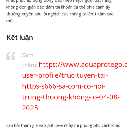
khắc phục áp dụng đông đảo mẹo này, người đặt hàng
không đơn giản bảo đảm tài khoản cá thể phía cạnh ấy
thường xuyên sâu lỗi nghịch của chúng ta lên 1 tầm cao
mới.
Kết luận
Xem
https://www.aquaprotego.
thêm:
user-profile/truc-tuyen-tai-
https-s666-sa-com-co-hoi-
trung-thuong-khong-lo-04-08-
2025
câu hỏi tham gia vào j88 love nhảy mí phong phú cách khắc