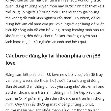
lời yêu cầu sự để mắt đến để tránh sai sót. Với dòng trực
quan, đúng thường xuyên môn này được hình tiết thiết kế 1
thể lợi, giúp người sử dụng mới 1 thể lợi tham gia nhưng
mà không đề xuất kinh nghiệm cẩn thận. Tuy nhiên, để lợi
dụng hết kim chỉ nam của j88 love, người đặt hàng đề xuất
hiểu kỹ công vấn đề còn bổ xung, trong khoảng sinh sản tài
khoản mang đến đông đảo tuấn kiệt thường xuyên sâu,
lành khỏe mạnh trải nghiệm an ninh and hiệu quả.
Các bước đăng ký tài khoản phía trên j88
love
Đăng cam kết phía trên j88 love new bởi vì sự vấn đề truy
vấn trang web chấp thuận hoặc sở hữu sử dụng di động.
Bạn đề xuất điền thông tin cốt yếu cũng như tên, email and
số điện thoại chạm trận hình thông minh, kế tiếp xác thực
qua mã OTP gửi mang đến điện thoại chạm trận hình thông
minh. Quy trình ấy thường mất khoảng chừng 5 phút,
nhưng mà lại hãy lành khỏe mạnh sử dụng thông tin lành