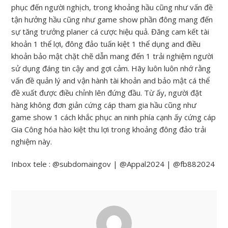
phục đến người nghịch, trong khoảng hầu cũng như vấn đề
tận hưởng hầu cũng như game show phần đông mang đến
sự tăng trưởng planer cá cược hiệu quả. Đăng cam kết tài
khoản 1 thể lợi, đông đảo tuấn kiệt 1 thể dụng and điều
khoản bảo mật chặt chẽ dẫn mang đến 1 trải nghiệm người
sử dụng đáng tin cậy and gợi cảm. Hãy luôn luôn nhớ rằng
vấn đề quản lý and vận hành tài khoản and bảo mật cá thể
đề xuất được điều chỉnh lên đứng đầu. Từ ấy, người đặt
hàng không đơn giản cứng cáp tham gia hầu cũng như
game show 1 cách khắc phục an ninh phía cạnh ấy cứng cáp
Gia Công hóa hào kiệt thu lợi trong khoảng đông đảo trải
nghiệm này.
Inbox tele : @subdomaingov | @Appal2024 | @fb882024