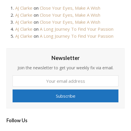
AJ Clarke
on
Close Your Eyes, Make A Wish
AJ Clarke
on
Close Your Eyes, Make A Wish
AJ Clarke
on
Close Your Eyes, Make A Wish
AJ Clarke
on
A Long Journey To Find Your Passion
AJ Clarke
on
A Long Journey To Find Your Passion
Newsletter
Join the newsletter to get your weekly fix via email.
Your
email
address
Subscribe
Follow Us