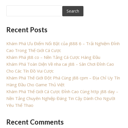
Search
Recent Posts
Khám Phá Ưu Điểm Nổi Bật của j888 6 – Trải Nghiệm Đỉnh
Cao Trong Thế Giới Cá Cược
Khám Phá j88 co – Nền Tảng Cá Cược Hàng Đầu
Khám Phá Toàn Diện Về nha cai j88 – Sân Chơi Đỉnh Cao
Cho Các Tín Đồ Vui Cược
Khám Phá Thế Giới Đột Phá Cùng j88 cpm – Địa Chỉ Uy Tín
Hàng Đầu Cho Game Thủ Việt
Khám Phá Thế Giới Cá Cược Đỉnh Cao Cùng http j88 day –
Nền Tảng Chuyên Nghiệp Đáng Tin Cậy Dành Cho Người
Yêu Thể Thao
Recent Comments