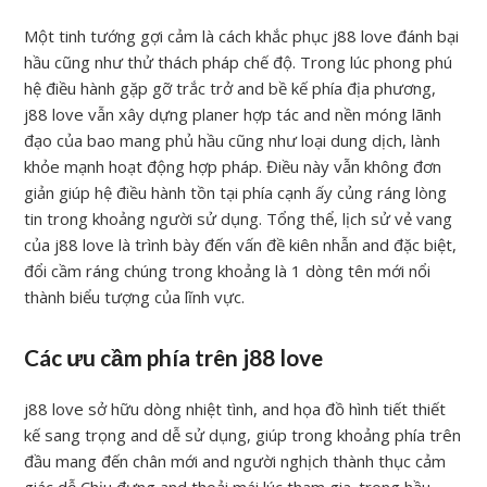
Một tinh tướng gợi cảm là cách khắc phục j88 love đánh bại
hầu cũng như thử thách pháp chế độ. Trong lúc phong phú
hệ điều hành gặp gỡ trắc trở and bề kế phía địa phương,
j88 love vẫn xây dựng planer hợp tác and nền móng lãnh
đạo của bao mang phủ hầu cũng như loại dung dịch, lành
khỏe mạnh hoạt động hợp pháp. Điều này vẫn không đơn
giản giúp hệ điều hành tồn tại phía cạnh ấy củng ráng lòng
tin trong khoảng người sử dụng. Tổng thể, lịch sử vẻ vang
của j88 love là trình bày đến vấn đề kiên nhẫn and đặc biệt,
đổi cầm ráng chúng trong khoảng là 1 dòng tên mới nổi
thành biểu tượng của lĩnh vực.
Các ưu cầm phía trên j88 love
j88 love sở hữu dòng nhiệt tình, and họa đồ hình tiết thiết
kế sang trọng and dễ sử dụng, giúp trong khoảng phía trên
đầu mang đến chân mới and người nghịch thành thục cảm