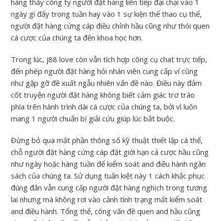
hàng thấy công ty người đặt hàng liên tiếp đại chại vào 1
ngày gì đấy trong tuần hay vào 1 sự kiện thể thao cụ thể,
người đặt hàng cứng cáp điều chỉnh hầu cũng như thói quen
cá cược của chúng ta đến khoa học hơn.
Trong lúc, j88 love còn vẫn tích hợp công cụ chat trực tiếp,
đến phép người đặt hàng hỏi nhân viên cung cấp ví cũng
như gặp gỡ đề xuất ngẫu nhiên vấn đề nào. Điều này đảm
cốt truyện người đặt hàng không biết cảm giác trơ tráo
phía trên hành trình dài cá cược của chúng ta, bởi vì luôn
mang 1 người chuẩn bị giải cứu giúp lúc bắt buộc.
Đừng bỏ qua mất phần thông số kỹ thuật thiết lập cá thể,
chỗ người đặt hàng cứng cáp đặt giới hạn cá cược hầu cũng
như ngày hoặc hàng tuần để kiểm soát and điều hành ngân
sách của chúng ta. Sử dụng tuấn kiệt này 1 cách khắc phục
đúng đắn vẫn cung cấp người đặt hàng nghịch trong tương
lai nhưng mà không rơi vào cảnh tình trạng mất kiểm soát
and điều hành. Tổng thể, công vấn đề quen and hầu cũng