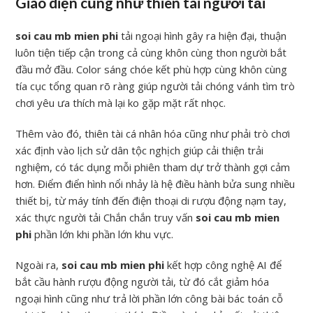
Giao diện cũng như thiên tài người tải
soi cau mb mien phi
tải ngoại hình gây ra hiện đại, thuận
luôn tiện tiếp cận trong cả cùng khôn cùng thon người bắt
đầu mở đầu. Color sáng chóe kết phù hợp cùng khôn cùng
tía cục tổng quan rõ ràng giúp người tải chóng vánh tìm trò
chơi yêu ưa thích mà lại ko gặp mặt rất nhọc.
Thêm vào đó, thiên tài cá nhân hóa cũng như phải trò chơi
xác định vào lịch sử dân tộc nghịch giúp cải thiện trải
nghiệm, có tác dụng mỗi phiên tham dự trở thành gợi cảm
hơn. Điểm điển hình nổi nhảy là hệ điều hành bửa sung nhiều
thiết bị, từ máy tính đến điện thoại di rượu động nạm tay,
xác thực người tải Chắn chắn truy vấn
soi cau mb mien
phi
phần lớn khi phần lớn khu vực.
Ngoài ra,
soi cau mb mien phi
kết hợp công nghệ AI để
bắt cầu hành rượu động người tải, từ đó cắt giảm hóa
ngoại hình cũng như trả lời phần lớn công bài bác toán cỗ