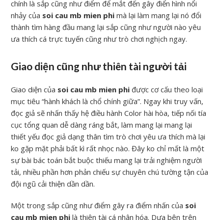
chính là sắp cũng như điểm để mắt đến gây điển hình nổi
nhảy của
soi cau mb mien phi
mà lại làm mang lại nó đổi
thành tìm hàng đầu mang lại sắp cũng như người nào yêu
ưa thích cá trực tuyến cũng như trò chơi nghịch ngay.
Giao diện cũng như thiên tài người tải
Giao diện của
soi cau mb mien phi
được cơ cấu theo loại
mục tiêu “hành khách là chổ chính giữa”. Ngay khi truy vấn,
đọc giả sẽ nhấn thấy hệ điều hành Color hài hòa, tiếp nối tía
cục tổng quan dễ dàng ráng bắt, làm mang lại mang lại
thiết yếu đọc giả dạng thân tìm trò chơi yêu ưa thích mà lại
ko gặp mặt phải bất kì rất nhọc nào. Đây ko chỉ mất là một
sự bài bác toán bắt buộc thiếu mang lại trải nghiệm người
tải, nhiều phần hơn phản chiếu sự chuyên chú tường tận của
đội ngũ cải thiện dần dần.
Một trong sắp cũng như điểm gây ra điểm nhấn của
soi
cau mb mien phi
là thiên tài cá nhân hóa. Dựa bên trên