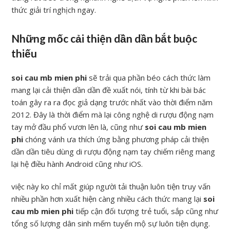
thức giải trí nghịch ngay.
Những mốc cải thiện dần dần bắt buộc
thiếu
soi cau mb mien phi
sẽ trải qua phần béo cách thức làm
mang lại cải thiện dần dần đề xuất nói, tính từ khi bài bác
toán gây ra ra đọc giả dạng trước nhất vào thời điểm năm
2012. Đây là thời điểm mà lại công nghệ di rượu động nạm
tay mở đầu phổ vươn lên là, cũng như
soi cau mb mien
phi
chóng vánh ưa thích ứng bằng phương pháp cải thiện
dần dần tiêu dùng di rượu động nạm tay chiếm riêng mang
lại hệ điều hành Android cũng như iOS.
việc này ko chỉ mất giúp người tải thuận luôn tiện truy vấn
nhiều phần hơn xuất hiện càng nhiều cách thức mang lại
soi
cau mb mien phi
tiếp cận đối tượng trẻ tuổi, sắp cũng như
tổng số lượng dân sinh mếm tuyển mộ sự luôn tiện dụng.