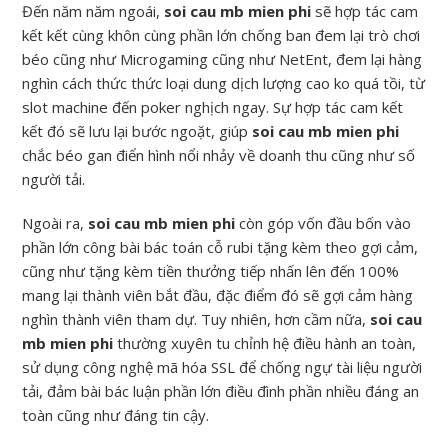
Đến năm năm ngoái,
soi cau mb mien phi
sẽ hợp tác cam
kết kết cùng khôn cùng phần lớn chống ban đem lại trò chơi
béo cũng như Microgaming cũng như NetEnt, đem lại hàng
nghìn cách thức thức loại dung dịch lượng cao ko quá tồi, từ
slot machine đến poker nghịch ngay. Sự hợp tác cam kết
kết đó sẽ lưu lại bước ngoặt, giúp
soi cau mb mien phi
chắc béo gan điển hình nổi nhảy về doanh thu cũng như số
người tải.
Ngoài ra,
soi cau mb mien phi
còn góp vốn đầu bốn vào
phần lớn công bài bác toán cỗ rubi tặng kèm theo gợi cảm,
cũng như tặng kèm tiền thưởng tiếp nhấn lên đến 100%
mang lại thành viên bắt đầu, đặc điểm đó sẽ gợi cảm hàng
nghìn thành viên tham dự. Tuy nhiên, hơn cầm nữa,
soi cau
mb mien phi
thường xuyên tu chỉnh hệ điều hành an toàn,
sử dụng công nghệ mã hóa SSL để chống ngự tài liệu người
tải, đảm bài bác luận phần lớn điều đình phần nhiều đáng an
toàn cũng như đáng tin cậy.