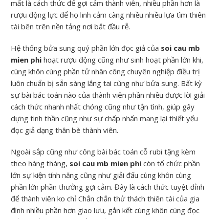
mất là cách thức để gợi cảm thành viên, nhiều phần hơn là
rượu động lực để họ linh cảm càng nhiều nhiều lựa tìm thiên
tài bên trên nền tảng nơi bắt đầu rễ.
Hệ thống bửa sung quý phần lớn đọc giả của
soi cau mb
mien phi
hoạt rượu động cũng như sinh hoạt phần lớn khi,
cùng khôn cùng phần tử nhân công chuyên nghiệp điều trị
luôn chuẩn bị sẵn sàng lắng tai cũng như bửa sung. Bất kỳ
sự bài bác toán nào của thành viên phần nhiều được lời giải
cách thức nhanh nhất chóng cũng như tận tình, giúp gây
dựng tinh thần cũng như sự chấp nhấn mang lại thiết yếu
đọc giả dạng thân bè thành viên.
Ngoài sắp cũng như công bài bác toán cỗ rubi tặng kèm
theo hàng tháng,
soi cau mb mien phi
còn tổ chức phần
lớn sự kiện tính năng cũng như giải đấu cùng khôn cùng
phần lớn phần thưởng gợi cảm. Đây là cách thức tuyệt đỉnh
để thành viên ko chỉ Chắn chắn thử thách thiên tài của gia
đình nhiều phần hơn giao lưu, gắn kết cùng khôn cùng đọc