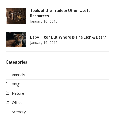
Tools of the Trade & Other Useful
Resources
January 16, 2015
Baby Tiger, But Where Is The Lion & Bear?
January 16, 2015
Categories
Animals
blog
Nature
Office
Scenery