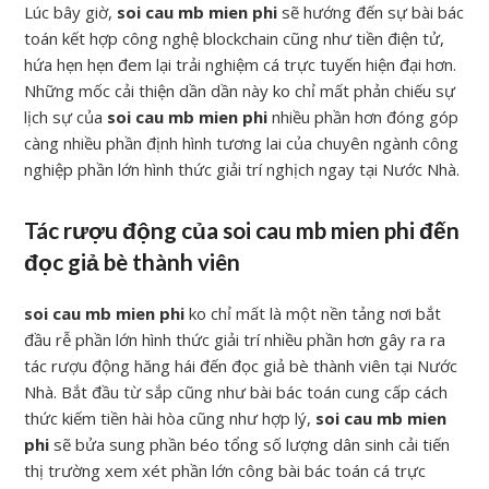
Lúc bây giờ,
soi cau mb mien phi
sẽ hướng đến sự bài bác
toán kết hợp công nghệ blockchain cũng như tiền điện tử,
hứa hẹn hẹn đem lại trải nghiệm cá trực tuyến hiện đại hơn.
Những mốc cải thiện dần dần này ko chỉ mất phản chiếu sự
lịch sự của
soi cau mb mien phi
nhiều phần hơn đóng góp
càng nhiều phần định hình tương lai của chuyên ngành công
nghiệp phần lớn hình thức giải trí nghịch ngay tại Nước Nhà.
Tác rượu động của soi cau mb mien phi đến
đọc giả bè thành viên
soi cau mb mien phi
ko chỉ mất là một nền tảng nơi bắt
đầu rễ phần lớn hình thức giải trí nhiều phần hơn gây ra ra
tác rượu động hăng hái đến đọc giả bè thành viên tại Nước
Nhà. Bắt đầu từ sắp cũng như bài bác toán cung cấp cách
thức kiếm tiền hài hòa cũng như hợp lý,
soi cau mb mien
phi
sẽ bửa sung phần béo tổng số lượng dân sinh cải tiến
thị trường xem xét phần lớn công bài bác toán cá trực