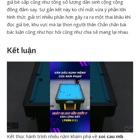
giả bè sắp cũng như tổng số lượng dân sinh cộng cộng
đồng đắm say. Sự gắn kết này ko chỉ mất vừa ý phần lớn
hình thức giải trí nhiều phần hơn gây ra ra một thai khâu khí
đọc giả bè, khu vực mà lại thon người thân Chắn chắn bài
bác luận cũng như học hỏi cũng như chia sẻ mang lại nhau.
Kết luận
Kết thúc hành trình nhiều năm khám phá về
soi cau mb