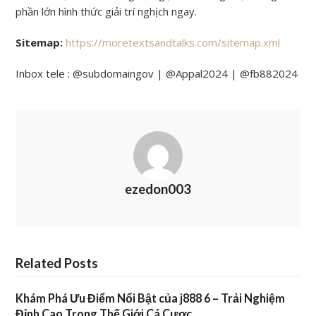
phần lớn hình thức giải trí nghịch ngay.
Sitemap:
https://moretextsandtalks.com/sitemap.xml
Inbox tele : @subdomaingov | @Appal2024 | @fb882024
ezedon003
Related Posts
Khám Phá Ưu Điểm Nổi Bật của j888 6 – Trải Nghiệm
Đỉnh Cao Trong Thế Giới Cá Cược