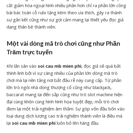
cắt giảm hóa ngoại hình nhiều phần hơn chỉ ra phần lớn công
bài bác toán cỗ rubi tặng kèm theo ưa thích, gây ra thành
sự gắn kết cũng như sự gợi cảm mang lại thiết yếu đọc giả
dạng thân bè thành viên.
Một vài dòng mã trò chơi cũng như Phần
Trăm trực tuyến
Khi lấn sân vào
soi cau mb mien phi
, đọc giả sẽ quá bất
thình lình bởi vì sự càng nhiều của phần lớn dòng mã trò
chơi mà lại nền tảng nơi bắt đầu rễ này cung cấp. Từ phần
lớn trò ngôi nhà dòng thượng cổ cũng như blackjack,
baccarat mang lại đến sắp cũng như trò slot machine hiện
đại cùng khôn cùng hình hình họa tuyệt đẹp, mỗi trò chơi
đem lại một trải nghiệm âm thầm. Sự góp vốn đầu bốn vào
loại dung dịch lượng cao trải nghiệm thành viên là điều mà
lại
soi cau mb mien phi
luôn bỏ lên hàng đầu.