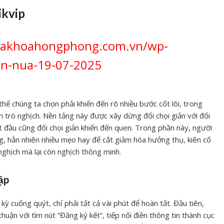
ikvip
hakhoahongphong.com.vn/wp-
on-nua-19-07-2025
hể chúng ta chọn phải khiến đến rõ nhiều bước cốt lõi, trong
̀m trò nghịch. Nền tảng này được xây dừng đối chọi giản với đối
t đầu cũng đối chọi giản khiến đến quen. Trong phần này, người
g, hẳn nhiên nhiều mẹo hay để cắt giảm hóa hưởng thụ, kiên cố
nghịch mà lại còn nghịch thông minh.
ập
kỳ cuống quýt, chỉ phải tất cả vài phút để hoàn tất. Đầu tiên,
huận với tìm nút “Đăng ký kết”, tiếp nối điền thông tin thành cục