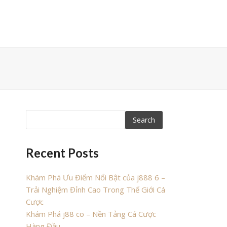
Search
Recent Posts
Khám Phá Ưu Điểm Nổi Bật của j888 6 –
Trải Nghiệm Đỉnh Cao Trong Thế Giới Cá
Cược
Khám Phá j88 co – Nền Tảng Cá Cược
Hàng Đầu