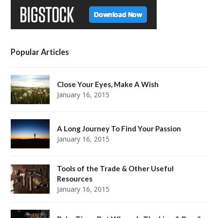
Popular Articles
Close Your Eyes, Make A Wish
January 16, 2015
A Long Journey To Find Your Passion
January 16, 2015
Tools of the Trade & Other Useful
Resources
January 16, 2015