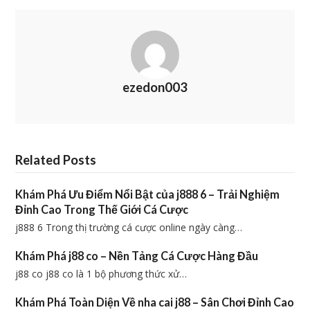
ezedon003
Related Posts
Khám Phá Ưu Điểm Nổi Bật của j888 6 – Trải Nghiệm
Đỉnh Cao Trong Thế Giới Cá Cược
j888 6 Trong thị trường cá cược online ngày càng…
Khám Phá j88 co – Nền Tảng Cá Cược Hàng Đầu
j88 co j88 co là 1 bộ phương thức xử…
Khám Phá Toàn Diện Về nha cai j88 – Sân Chơi Đỉnh Cao