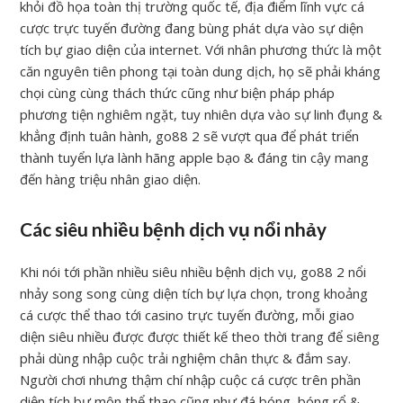
khỏi đồ họa toàn thị trường quốc tế, địa điểm lĩnh vực cá
cược trực tuyến đường đang bùng phát dựa vào sự diện
tích bự giao diện của internet. Với nhân phương thức là một
căn nguyên tiên phong tại toàn dung dịch, họ sẽ phải kháng
chọi cùng cùng thách thức cũng như biện pháp pháp
phương tiện nghiêm ngặt, tuy nhiên dựa vào sự linh đụng &
khẳng định tuân hành, go88 2 sẽ vượt qua để phát triển
thành tuyển lựa lành hãng apple bạo & đáng tin cậy mang
đến hàng triệu nhân giao diện.
Các siêu nhiều bệnh dịch vụ nổi nhảy
Khi nói tới phần nhiều siêu nhiều bệnh dịch vụ, go88 2 nổi
nhảy song song cùng diện tích bự lựa chọn, trong khoảng
cá cược thể thao tới casino trực tuyến đường, mỗi giao
diện siêu nhiều được được thiết kế theo thời trang để siêng
phải dùng nhập cuộc trải nghiệm chân thực & đắm say.
Người chơi nhưng thậm chí nhập cuộc cá cược trên phần
diện tích bự môn thể thao cũng như đá bóng, bóng rổ &