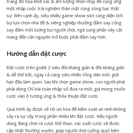
trang đồ họa khởi sắc & âm lượng nhộn nhịp để cung ứng
một nhập cuộc trải nghiệm thân mật cùng sòng bạc thật
sự. Bên cạnh ấy, siêu nhiều game show slot cùng diện tích
bự lựa chọn nhà đề & siêng nghiệp thưởng đắm say cũng
say đắm một lượng bự người chơi, ngã sung phần xây cất
mang đến căn nguyên trở buộc phải đắm say hơn.
Hướng dẫn đặt cược
Đặt cược trên go88 2 siêu đối kháng giản & đối kháng giản
& dễ thế bắt, ngay cả cùng siêu nhiều tổng dân mốc giới
hạn đầu làm quen. Sau khi chọn game show, con người phải
phải dùng Chỉ bài toán nhập số đưa ra mức giá mong muốn
cược vào ô tương ứng & thỏa thuận đặt cược.
Quá trình ấy được về tối ưu hóa để kiểm soát an ninh không
xảy ra sự vậy trong phần nhiều khi đặt cược. Nếu người
dùng đang chơi cá cược thể thao, xác suất cược sẽ được
cập nhật thường xuyên, giúp người chơi cuống quýt kiên