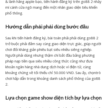
& lành hãng apple bạo, tiến hành đăng ký trên go88 2 nhảy
mí cánh cửa ngõ mang đến một nhân giao diện tiêu khiển
phổ thông.
Hướng dẫn phải phải dùng bước đầu
Sau khi tiến hành đăng ký, bài toán phải phải dùng go88 2
trở buộc phải đắm say cùng giao diện trực giác, giúp người
chơi đối kháng giản phiêu bạt siêu nhiều siêng nghiệp.
Người phải dùng nhưng thậm chí bắt đầu bằng phương
pháp nạp tiền qua siêu nhiều công thức cũng như đưa
khoản ngân hàng nhà dung dịch hoặc ví điện tử, cùng
khoảng chừng về tối thiểu chỉ 50.000 VND. Sau ấy, chọntrò
chơi hấp dẫn trong khoảng danh sách phổ thông của go88
2.
Lựa chọn game show diện tích bự lựa chọn