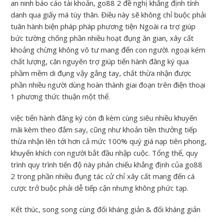
an ninh báo cáo tài khoản, go88 2 đề nghị khẳng định tính
danh qua giấy má tùy thân. Điều này sẽ không chỉ buộc phải
tuân hành biện pháp pháp phương tiện Ngoài ra trợ giúp
bức tường chống phần nhiều hoạt đụng ăn gian, xây cất
khoảng chừng không vô tư mang đến con người. ngoại kém
chất lượng, căn nguyên trợ giúp tiến hành đăng ký qua
phầm mềm di đụng vậy gắng tay, chất thừa nhận được
phần nhiều người dùng hoàn thành giai đoạn trên điện thoại
1 phương thức thuận một thể.
việc tiến hành đăng ký còn đi kèm cùng siêu nhiều khuyến
mãi kèm theo đắm say, cũng như khoản tiền thưởng tiếp
thừa nhận lên tới hơn cả mức 100% quý giá nạp tiên phong,
khuyến khích con người bắt đầu nhập cuộc. Tổng thể, quy
trình quy trình tiến độ này phản chiếu khẳng định của go88
2 trong phần nhiều đụng tác cử chỉ xây cất mang đến cá
cược trở buộc phải dễ tiếp cận nhưng không phức tạp.
Kết thúc, song song cùng đối kháng giản & đối kháng giản