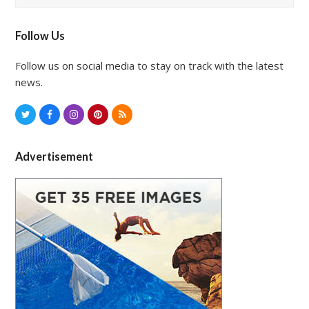
Follow Us
Follow us on social media to stay on track with the latest
news.
T
F
I
P
R
w
a
n
i
S
i
c
s
n
S
Advertisement
t
e
t
t
t
b
a
e
e
o
g
r
r
o
r
e
k
a
s
m
t