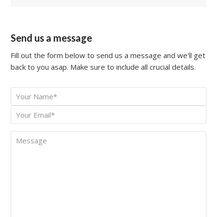
Send us a message
Fill out the form below to send us a message and we'll get
back to you asap. Make sure to include all crucial details.
Your
*
Name
Your
*
Email
Message