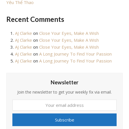
Yêu Thể Thao
Recent Comments
AJ Clarke
on
Close Your Eyes, Make A Wish
AJ Clarke
on
Close Your Eyes, Make A Wish
AJ Clarke
on
Close Your Eyes, Make A Wish
AJ Clarke
on
A Long Journey To Find Your Passion
AJ Clarke
on
A Long Journey To Find Your Passion
Newsletter
Join the newsletter to get your weekly fix via email.
Your
email
address
Subscribe