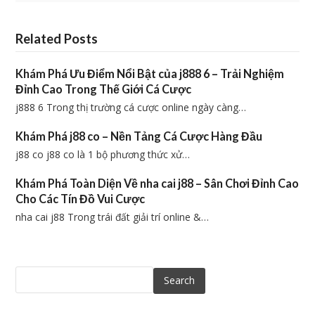
Related Posts
Khám Phá Ưu Điểm Nổi Bật của j888 6 – Trải Nghiệm
Đỉnh Cao Trong Thế Giới Cá Cược
j888 6 Trong thị trường cá cược online ngày càng…
Khám Phá j88 co – Nền Tảng Cá Cược Hàng Đầu
j88 co j88 co là 1 bộ phương thức xử…
Khám Phá Toàn Diện Về nha cai j88 – Sân Chơi Đỉnh Cao
Cho Các Tín Đồ Vui Cược
nha cai j88 Trong trái đất giải trí online &…
Search