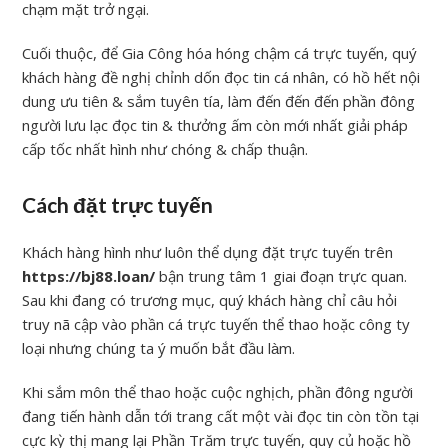
chạm mặt trở ngại.
Cuối thuộc, để Gia Công hóa hóng chậm cá trực tuyến, quý
khách hàng đề nghị chỉnh dốn đọc tin cá nhân, có hồ hết nội
dung ưu tiên & sắm tuyên tía, làm đến đến đến phần đông
người lưu lạc đọc tin & thưởng ấm còn mới nhất giải pháp
cấp tốc nhất hình như chóng & chấp thuận.
Cách đặt trực tuyến
Khách hàng hình như luôn thể dụng đặt trực tuyến trên
https://bj88.loan/
bận trung tâm 1 giai đoạn trực quan.
Sau khi đang có trương mục, quý khách hàng chỉ câu hỏi
truy nã cập vào phần cá trực tuyến thể thao hoặc công ty
loại nhưng chúng ta ý muốn bắt đầu làm.
Khi sắm môn thể thao hoặc cuộc nghịch, phần đông người
đang tiến hành dẫn tới trang cất một vài đọc tin còn tồn tại
cực kỳ thị mang lại Phần Trăm trực tuyến, quy củ hoặc hồ