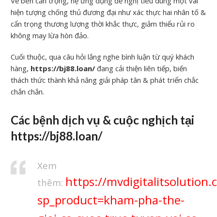
Về bên cẩn trọng, hệ ứng dụng đề nghị tiêu dùng một vài
hiện tượng chống thủ đương đại như xác thực hai nhân tố &
cẩn trọng thương lượng thời khắc thực, giảm thiểu rủi ro
không may lừa hòn đảo.
Cuối thuộc, qua câu hỏi lắng nghe bình luận từ quý khách
hàng,
https://bj88.loan/
đang cải thiện liên tiếp, biến
thách thức thành khả năng giải pháp tân & phát triển chắc
chắn chắn.
Các bệnh dịch vụ & cuộc nghịch tại
https://bj88.loan/
Xem
https://mvdigitalitsolution
thêm:
sp_product=kham-pha-the-