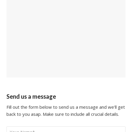
Send us a message
Fill out the form below to send us a message and we'll get
back to you asap. Make sure to include all crucial details.
Your