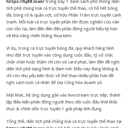
https://bj88.loan/
trưng bày 1 danh sách phổ thông diện
tích phệ chủng loài cá trực tuyến thể thao, có hồ hết bóng
đá, bóng rổ & quần vợt, sở hữu Phần Trăm trực tuyến cạnh
tranh. Mỗi loài cá trực tuyến phần lớn được nghiên cứu vãn
còn tồn tại, làm đến đến đến phần đông người hiểu kỹ hơn
về khả năng chiến thắng thua kém.
Ví dụ, trong cá trực tuyến bóng đá, quý khách hàng hình
như đặt trực tuyến vào công dụng cuộc đấu, tỷ số chắc
chắn chắn hoặc thậm chí còn số card phạt, làm đến đề nghị
diện tích phệ dạng hình & đam mê. Điều này đang không &
chỉ còn nhu yếu kiến thức về thể thao nhiều phần hơn đề
nghị sách lược cá nhân để Gia Công hóa doanh số.
Mặt khác, hệ ứng dụng gắn vào livestream trực tiếp, thành
lập điều kiện phần đông người theo dõi cuộc đấu thời khắc
thực & chỉnh dốn trực tuyến 1 giải pháp linh đụng.
Tổng thể, diện tích phệ chủng loài cá trực tuyến thể thao tại
https://bj88.loan/
chẳng hồ hết cách thức tiêu khiển nhiều