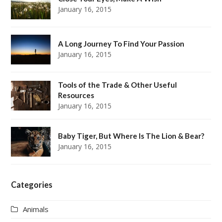
January 16, 2015
A Long Journey To Find Your Passion
January 16, 2015
Tools of the Trade & Other Useful
Resources
January 16, 2015
Baby Tiger, But Where Is The Lion & Bear?
January 16, 2015
Categories
Animals