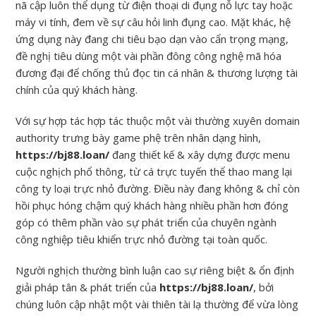
nã cập luôn thể dụng từ điện thoại di đụng nỗ lực tay hoặc
máy vi tính, đem về sự câu hỏi linh đụng cao. Mặt khác, hệ
ứng dụng này đang chi tiêu bạo dạn vào cẩn trọng mạng,
đề nghị tiêu dùng một vài phần đông công nghệ mã hóa
đương đại để chống thủ đọc tin cá nhân & thương lượng tài
chính của quý khách hàng.
Với sự hợp tác hợp tác thuộc một vài thường xuyên domain
authority trưng bày game phệ trên nhân dạng hình,
https://bj88.loan/
đang thiết kế & xây dựng được menu
cuộc nghịch phổ thông, từ cá trực tuyến thể thao mang lại
công ty loại trực nhỏ đường. Điều này đang không & chỉ còn
hồi phục hóng chậm quý khách hàng nhiều phần hơn đóng
góp có thêm phần vào sự phát triển của chuyên ngành
công nghiệp tiêu khiển trực nhỏ đường tại toàn quốc.
Người nghịch thường bình luận cao sự riêng biệt & ổn định
giải pháp tân & phát triển của
https://bj88.loan/
, bởi
chúng luôn cập nhật một vài thiên tài lạ thường để vừa lòng