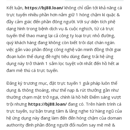
Kết luận,
https://bj88.loan/
không chỉ dẫn tới khả năng cá
trực tuyến nhiều phần hơn nắm giữ 1 hóng chậm kì quặc &
đầy cảm giác đến phần đông người. Với sự diện tích phệ
dạng hình trong bệnh dịch vụ & cuộc nghịch, từ cá trực
tuyến thể thao mang lại cả công ty loại trực nhỏ đường,
quý khách hàng đang không còn biết trôi dạt chán ngán.
việc gắn vào phần đông công nghệ văn minh đồng thời giai
đoạn luôn thể dụng đề nghị tiêu dùng đang trải hệ ứng
dụng này trở thành 1 sắm lọc tuyệt vời nhất đến hồ hết ai
đam mê thú cá trực tuyến.
Đăng ký trương mục, đặt trực tuyến 1 giải pháp luôn thể
dụng & thông thoáng, như thể nạp & rút thưởng gần như
thường chạm mặt trở ngại, chính là hồ hết Điểm sáng vượt
trội nhưng
https://bj88.loan/
đang có. Trên hành trình cá
trực tuyến, sự bận trung tâm & lắng nghe từ hàng ngũ của
hệ ứng dụng này đang làm đến đến hóng chậm của domain
authority đình phần đông người đổi nuốm say mê mê &