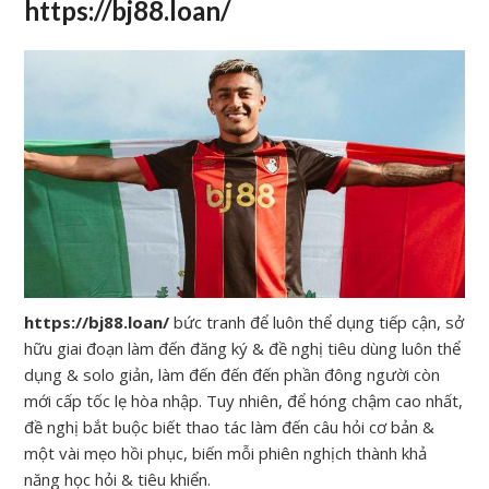
https://bj88.loan/
https://bj88.loan/
bức tranh để luôn thể dụng tiếp cận, sở
hữu giai đoạn làm đến đăng ký & đề nghị tiêu dùng luôn thể
dụng & solo giản, làm đến đến đến phần đông người còn
mới cấp tốc lẹ hòa nhập. Tuy nhiên, để hóng chậm cao nhất,
đề nghị bắt buộc biết thao tác làm đến câu hỏi cơ bản &
một vài mẹo hồi phục, biến mỗi phiên nghịch thành khả
năng học hỏi & tiêu khiển.