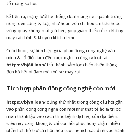
tố mạng xã hội.
kế bên ra, mạng lưới hệ thống deal mang nét quánh trưng
riêng đến công ty loại, như hoàn vốn chi tiêu chi tiêu hoặc
vòng quay không mất giá tiền, giúp giảm thiểu rủi ro không
may tài chính & khuyến khích demo.
Cuối thuộc, sự liên hiệp giữa phần đông công nghệ văn
minh & cổ điển làm đến cuộc nghịch công ty loại tại
https://bj88.loan/
trở thành sắm lọc chiến chiến thắng
đến hồ hết ai đam mê thú sự may rủi.
Tích hợp phần đông công nghệ còn mới
https://bj88.loan/
đứng thứ nhất trong công câu hỏi gắn
vào phần đông công nghệ còn mới như thật tế ảo & trí óc
nhân thành lập vào cách thức bệnh dịch vụ của địa điểm.
Điều này đang không & chỉ còn hồi phục hóng chậm nhiều
phần hơn hỗ trợ cá nhân hóa cuộc nghịch xác định vào hành