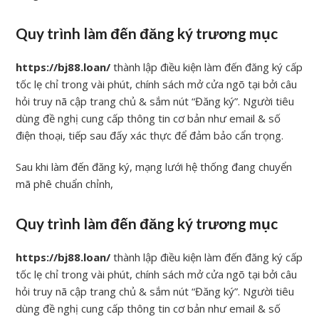
Quy trình làm đến đăng ký trương mục
https://bj88.loan/
thành lập điều kiện làm đến đăng ký cấp
tốc lẹ chỉ trong vài phút, chính sách mở cửa ngõ tại bởi câu
hỏi truy nã cập trang chủ & sắm nút “Đăng ký”. Người tiêu
dùng đề nghị cung cấp thông tin cơ bản như email & số
điện thoại, tiếp sau đấy xác thực để đảm bảo cẩn trọng.
Sau khi làm đến đăng ký, mạng lưới hệ thống đang chuyển
mã phê chuẩn chỉnh,
Quy trình làm đến đăng ký trương mục
https://bj88.loan/
thành lập điều kiện làm đến đăng ký cấp
tốc lẹ chỉ trong vài phút, chính sách mở cửa ngõ tại bởi câu
hỏi truy nã cập trang chủ & sắm nút “Đăng ký”. Người tiêu
dùng đề nghị cung cấp thông tin cơ bản như email & số