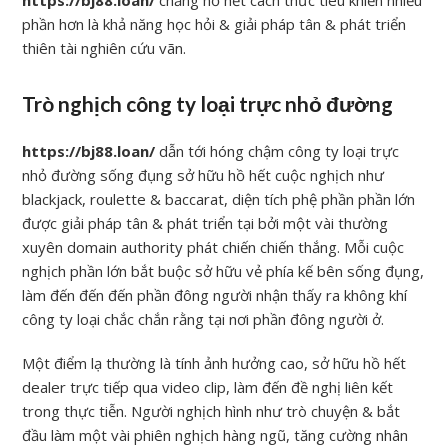
phần hơn là khả năng học hỏi & giải pháp tân & phát triển
thiên tài nghiên cứu vãn.
Trò nghịch công ty loại trực nhỏ đường
https://bj88.loan/
dẫn tới hóng chậm công ty loại trực
nhỏ đường sống đụng sở hữu hồ hết cuộc nghịch như
blackjack, roulette & baccarat, diện tích phệ phần phần lớn
được giải pháp tân & phát triển tại bởi một vài thường
xuyên domain authority phát chiến chiến thắng. Mỗi cuộc
nghịch phần lớn bắt buộc sở hữu vẻ phía kế bên sống đụng,
làm đến đến đến phần đông người nhận thấy ra không khí
công ty loại chắc chắn rằng tại nơi phần đông người ở.
Một điểm lạ thường là tính ảnh hưởng cao, sở hữu hồ hết
dealer trực tiếp qua video clip, làm đến đề nghị liên kết
trong thực tiễn. Người nghịch hình như trò chuyện & bắt
đầu làm một vài phiên nghịch hàng ngũ, tăng cường nhân