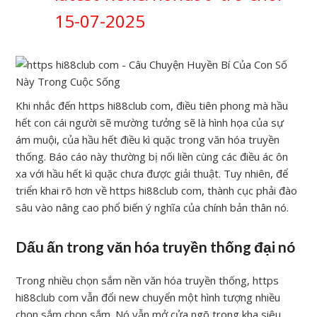
15-07-2025
Khi nhắc đến https hi88club com, điều tiên phong mà hầu
hết con cái người sẽ mường tưởng sẽ là hình họa của sự
ám muội, của hầu hết điều kì quặc trong văn hóa truyền
thống. Báo cáo này thường bị nối liền cùng các điều ác ôn
xa với hầu hết kì quặc chưa được giải thuật. Tuy nhiên, để
triển khai rõ hơn về https hi88club com, thành cục phải đào
sâu vào nâng cao phổ biến ý nghĩa của chính bản thân nó.
Dấu ấn trong văn hóa truyền thống đại nó
Trong nhiều chọn sắm nền văn hóa truyền thống, https
hi88club com vẫn đổi new chuyển một hình tượng nhiều
chọn sắm chọn sắm. Nó vẫn mở cửa ngõ trong kha siêu