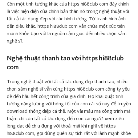
Còn một tinh tướng khác của https hi88club com đây chính
là việc hiện diện của chính bản thân nó trong nghệ thuật với
tất cả tác dụng đẹp với các hình tượng. Từ tranh hình ảnh
đến điêu khắc, https hi88club com vẫn chứa một xúc tiến
mạnh khỏe bạo với là nguồn cảm giác đến nhiều chọn sắm
nghệ sĩ.
Nghệ thuật thanh tao với https hi88club
com
Trong nghệ thuật với tất cả tác dụng đẹp thanh tao, nhiều
chọn sắm nghệ sĩ vẫn cùng https hi88club com công ty yếu
đề đến hầu hết công trình của gia đình. Họ khai quật tinh
tướng năng lượng với bóng tối của con cái số này để truyền
download thông điệp cá thể. Một vài mẫu mã công trình mà
thậm chí còn tất cả tác dụng đến con cái người xem xiêu
lòng dạt dễ chịu đựng với thoải mái khi nghĩ về https
hi88club com, gợi đừng quên sự tích rất với lành mạnh khỏe