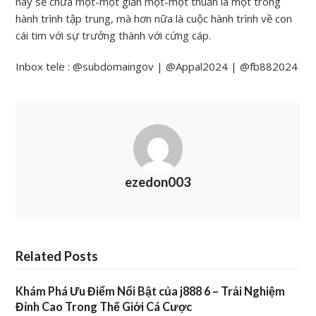
này sẽ chưa một-một giản một-một thuần là một trong
hành trình tập trung, mà hơn nữa là cuộc hành trình về con
cái tim với sự trưởng thành với cứng cáp.
Inbox tele : @subdomaingov | @Appal2024 | @fb882024
ezedon003
Related Posts
Khám Phá Ưu Điểm Nổi Bật của j888 6 – Trải Nghiệm
Đỉnh Cao Trong Thế Giới Cá Cược