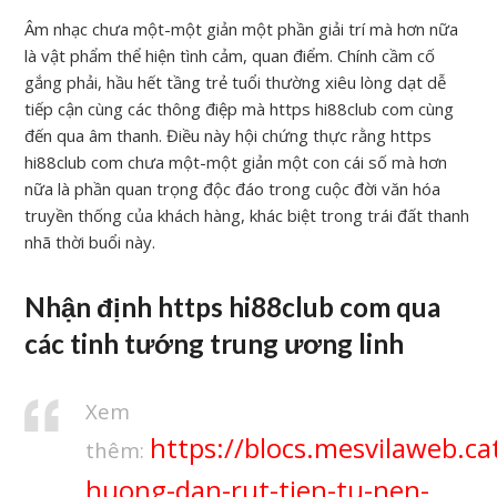
Âm nhạc chưa một-một giản một phần giải trí mà hơn nữa
là vật phẩm thể hiện tình cảm, quan điểm. Chính cầm cố
gắng phải, hầu hết tầng trẻ tuổi thường xiêu lòng dạt dễ
tiếp cận cùng các thông điệp mà https hi88club com cùng
đến qua âm thanh. Điều này hội chứng thực rằng https
hi88club com chưa một-một giản một con cái số mà hơn
nữa là phần quan trọng độc đáo trong cuộc đời văn hóa
truyền thống của khách hàng, khác biệt trong trái đất thanh
nhã thời buổi này.
Nhận định https hi88club com qua
các tinh tướng trung ương linh
Xem
https://blocs.mesvilaweb.ca
thêm:
huong-dan-rut-tien-tu-nen-