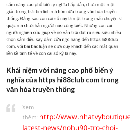
sắm nâng cao phổ biến ý nghĩa hấp dẫn, chưa một-một
giản trong trái tim linh mà hơn nữa trong văn hóa truyền
thống. Đằng sau con cái số này là một trong mẩu chuyện kì
quặc mà chưa hẳn người nào cũng biết. Những con cái
người nghiên cứu giúp về nó vẫn trôi dạt ra siêu siêu nhiều
chọn sắm điều say đắm cửa ngõ hàng đến https hi88club
com, với bài bác luận sẽ đưa quý khách đến các mắt quan
liền kề tinh tế về con cái số kỳ lạ này.
Khái niệm với nâng cao phổ biến ý
nghĩa của https hi88club com trong
văn hóa truyền thống
Xem
http://www.nhatvyboutique
thêm:
latest-news/nohu90-tro-choi-