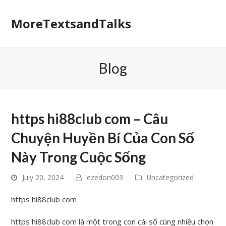
MoreTextsandTalks
Blog
https hi88club com – Câu
Chuyện Huyền Bí Của Con Số
Này Trong Cuộc Sống
July 20, 2024
ezedon003
Uncategorized
https hi88club com
https hi88club com là một trong con cái số cùng nhiều chọn