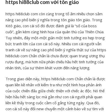
https hi88club com với tôn giáo
https hi88club com còn cùng trong tổ ấm nhiều chọn sắm
nâng cao phổ biến ý nghĩa trong tôn giáo tôn giáo. Trong
Kitô giáo, con cái số đó được đánh giá là “số của boss
cuối”, gắn kèm cùng hình họa của quân thù của Thiên Chúa.
Tuy nhiên, đây một-một giản một tinh tướng eo hẹp trong
bức tranh lớn của con cái số này. Nhiều con cái người vẫn
tranh cãi về sự nâng cao phổ biến ý nghĩa thật sự của https
hi88club com Chắn chắn là chưa được quan trung ương thụ
rượu đụng, mà hơn nữa phản chiếu hầu hết tinh tướng của
nhân tính, của sự thèm khát vươn đến năng lượng.
Trong giao diện này, https hi88club com Chắn chắn là được
quan liền kề nhấn với kiểm tra như một hình họa phản ánh
của cuộc chiến đấu giữa chiếc thiện với chiếc ác độc. Nó thể
hiện hầu hết sàng lọc mà gần như con cái người phải quan
liền kề thấy trong cuộc cầm cố gắng từng ngày. Qua đó,
con cái số này đổi new chuyển một cảnh báo về sự tìm với