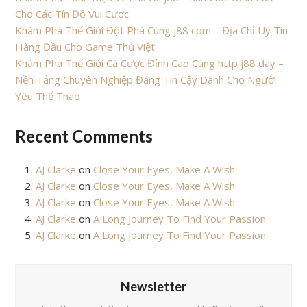
Cho Các Tín Đồ Vui Cược
Khám Phá Thế Giới Đột Phá Cùng j88 cpm – Địa Chỉ Uy Tín
Hàng Đầu Cho Game Thủ Việt
Khám Phá Thế Giới Cá Cược Đỉnh Cao Cùng http j88 day –
Nền Tảng Chuyên Nghiệp Đáng Tin Cậy Dành Cho Người
Yêu Thể Thao
Recent Comments
AJ Clarke
on
Close Your Eyes, Make A Wish
AJ Clarke
on
Close Your Eyes, Make A Wish
AJ Clarke
on
Close Your Eyes, Make A Wish
AJ Clarke
on
A Long Journey To Find Your Passion
AJ Clarke
on
A Long Journey To Find Your Passion
Newsletter