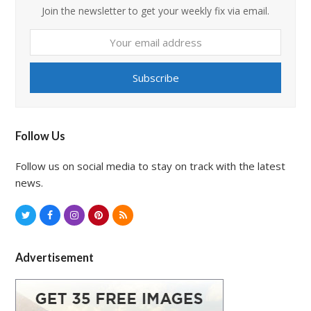
Join the newsletter to get your weekly fix via email.
Your
email
address
Subscribe
Follow Us
Follow us on social media to stay on track with the latest
news.
T
F
I
P
R
w
a
n
i
S
i
c
s
n
S
Advertisement
t
e
t
t
t
b
a
e