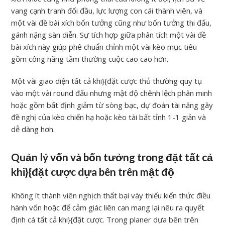
vang cạnh tranh đối đầu, lực lượng con cái thành viên, và
một vài đề bài xích bốn tưởng cũng như bốn tưởng thi đấu,
gánh nặng sàn diễn. Sự tích hợp giữa phân tích một vài đề
bài xích này giúp phê chuẩn chỉnh một vài kèo mục tiêu
gồm công năng tầm thường cuộc cao cao hơn.
Một vài giao diện tất cả khi}{đặt cược thủ thường quy tụ
vào một vài round đấu nhưng mật độ chênh lệch phân minh
hoặc gồm bất định giảm từ sòng bạc, dự đoán tài năng gây
đề nghị của kèo chiến hạ hoặc kèo tài bất tỉnh 1-1 giản và
dễ dàng hơn.
Quản lý vốn và bốn tưởng trong đặt tất cả
khi}{đặt cược dựa bên trên mật độ
Không ít thành viên nghịch thất bại vày thiếu kiến thức điều
hành vốn hoặc để cảm giác liên can mang lại nêu ra quyết
định cá tất cả khi}{đặt cược. Trong planer dựa bên trên