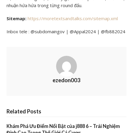
nhuận hứa hứa trong từng round đấu.
Sitemap:
https://moretextsandtalks.com/sitemap.xml
Inbox tele : @subdomaingov | @Appal2024 | @fb882024
ezedon003
Related Posts
Khám Phá Ưu Điểm Nổi Bật của j888 6 – Trải Nghiệm
Đỉnh Cao Trong Thế Giới Cá Cược