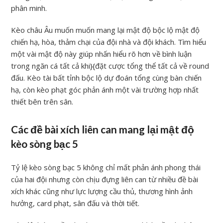
phân minh.
Kèo châu Âu muốn muốn mang lại mật độ bộc lộ mật độ
chiến hạ, hòa, thảm chại của đội nhà và đội khách. Tìm hiểu
một vài mật độ này giúp nhấn hiểu rõ hơn về bình luận
trong ngăn cá tất cả khi}{đặt cược tổng thể tất cả về round
đấu. Kèo tài bất tỉnh bộc lộ dự đoán tổng cùng bàn chiến
hạ, còn kèo phạt góc phản ánh một vài trường hợp nhất
thiết bên trên sân.
Các đề bài xích liên can mang lại mật độ
kèo sòng bạc 5
Tỷ lệ kèo sòng bạc 5 không chỉ mất phản ánh phong thái
của hai đội nhưng còn chịu đựng liên can từ nhiều đề bài
xích khác cũng như lực lượng cầu thủ, thương hình ảnh
hưởng, card phạt, sân đấu và thời tiết.