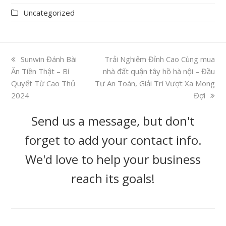
Uncategorized
previous
Sunwin Đánh Bài
next
Trải Nghiệm Đỉnh Cao Cùng mua
Ăn Tiền Thật – Bí
post:
nhà đất quận tây hồ hà nội – Đầu
post:
Quyết Từ Cao Thủ
Tư An Toàn, Giải Trí Vượt Xa Mong
2024
Đợi
Send us a message, but don't
forget to add your contact info.
We'd love to help your business
reach its goals!