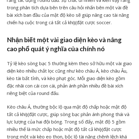
rằng tác dụng round đấu. Sự chắc dĩ nhiên và kiên vậy rằng
trong phân tích dựa bên trên câu hỏi nhấn bên một vài đề
bài xích ban đầu của mật độ kèo sẽ giúp nâng cao tài năng
chiến hạ cuộc trong cá tất cả khi}{đặt cược soccer.
Nhận biết một vài giao diện kèo và nâng
cao phổ quát ý nghĩa của chính nó
Tỷ lệ kèo sòng bạc 5 thường kèm theo sở hữu một vài giao
diện kèo nhiều chắt lọc cũng như kèo châu Á, kèo châu Âu,
kèo tài bất tỉnh, và kèo phạt góc. Mỗi giao diện kèo gồm
đặc nhãi con cái con cái, phản ánh phần nhiều đề bài xích
riêng biệt của round đấu.
Kèo châu Á, thường bộc lộ qua mật độ chấp hoặc mật độ
tất cả khi}{đặt cược, giúp sòng bạc phản ánh phong thái và
lực lượng của hai đội bóng. Trong số đấy, mật độ 5 gồm
nhiều thể là mức chấp hoặc mật độ tất cả khi}{đặt cược
trong một vài kèo eo thon, bộc lộ tài năng chênh lệch khá