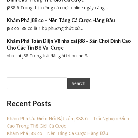
j888 6 Trong thị trường cá cược online ngày càng…
Khám Phá j88 co – Nền Tảng Cá Cược Hàng Đầu
j88 co j88 co là 1 bộ phương thức xử…
Khám Phá Toàn Diện Về nha cai j88 – Sân Chơi Đỉnh Cao
Cho Các Tín Đồ Vui Cược
nha cai j88 Trong trái đất giải trí online &…
Search
Recent Posts
Khám Phá Ưu Điểm Nổi Bật của j888 6 – Trải Nghiệm Đỉnh
Cao Trong Thế Giới Cá Cược
Khám Phá j88 co – Nền Tảng Cá Cược Hàng Đầu