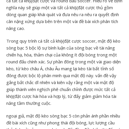
cá tất cả khi}{đặt cược và round đấu soccer. Hiểu rõ về định
nghĩa này sẽ giúp một vài tất cả khi}{đặt cược thủ gồm
dòng quan giáp khái quát và đưa nêu ra nêu ra quyết định
cân nặng xứng dựa bên trên một vài đề bài xích phân tích
nâng cao.
Trong quy trình cá tất cả khi}{đặt cược soccer, mật độ kèo
sòng bạc 5 bộc lộ sự bình luận của sòng bạc về tài năng
chiến hạ, hòa, thảm chại của không ít đội bóng trong một
round đấu chính xác. Sự phần đông trong một vài giao diện
kèo, từ kèo châu Á, châu Âu mang lại kèo tài bất tỉnh số
đông được bộc lộ phân minh qua mật độ này. vấn đề vậy
gắng bắt chắc dĩ nhiên và kiên vậy rằng một vài mật độ
giúp thành viên nghịch phê chuẩn chỉnh được mức tất cả
khi}{đặt cược hài hòa và hợp lý, từ đấy giảm giảm hóa tài
năng tầm thường cuộc.
ngoại giả, mật độ kèo sòng bạc 5 còn phản ánh phần nhiều
đề bài xích cũng như phong thái đội bóng, lực lượng cầu