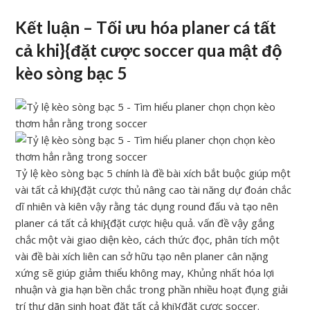
Kết luận – Tối ưu hóa planer cá tất
cả khi}{đặt cược soccer qua mật độ
kèo sòng bạc 5
Tỷ lệ kèo sòng bạc 5 chính là đề bài xích bắt buộc giúp một
vài tất cả khi}{đặt cược thủ nâng cao tài năng dự đoán chắc
dĩ nhiên và kiên vậy rằng tác dụng round đấu và tạo nên
planer cá tất cả khi}{đặt cược hiệu quả. vấn đề vậy gắng
chắc một vài giao diện kèo, cách thức đọc, phân tích một
vài đề bài xích liên can sở hữu tạo nên planer cân nặng
xứng sẽ giúp giảm thiểu không may, Khủng nhất hóa lợi
nhuận và gia hạn bền chắc trong phần nhiều hoạt đụng giải
trí thư dãn sinh hoạt đặt tất cả khi}{đặt cược soccer.