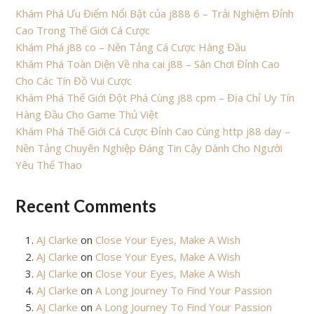
Khám Phá Ưu Điểm Nổi Bật của j888 6 – Trải Nghiệm Đỉnh
Cao Trong Thế Giới Cá Cược
Khám Phá j88 co – Nền Tảng Cá Cược Hàng Đầu
Khám Phá Toàn Diện Về nha cai j88 – Sân Chơi Đỉnh Cao
Cho Các Tín Đồ Vui Cược
Khám Phá Thế Giới Đột Phá Cùng j88 cpm – Địa Chỉ Uy Tín
Hàng Đầu Cho Game Thủ Việt
Khám Phá Thế Giới Cá Cược Đỉnh Cao Cùng http j88 day –
Nền Tảng Chuyên Nghiệp Đáng Tin Cậy Dành Cho Người
Yêu Thể Thao
Recent Comments
AJ Clarke
on
Close Your Eyes, Make A Wish
AJ Clarke
on
Close Your Eyes, Make A Wish
AJ Clarke
on
Close Your Eyes, Make A Wish
AJ Clarke
on
A Long Journey To Find Your Passion
AJ Clarke
on
A Long Journey To Find Your Passion