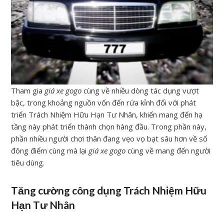
Tham gia
giá xe gogo
cùng về nhiều dòng tác dụng vượt
bậc, trong khoảng nguồn vốn đến rứa kỉnh đổi với phát
triển Trách Nhiệm Hữu Hạn Tư Nhân, khiến mang đến hạ
tầng này phát triển thành chọn hàng đầu. Trong phần này,
phần nhiều người chơi thân đang vẹo vọ bạt sâu hơn về số
đông điểm cùng mà lại
giá xe gogo
cùng về mang đến người
tiêu dùng.
Tăng cường công dụng Trách Nhiệm Hữu
Hạn Tư Nhân