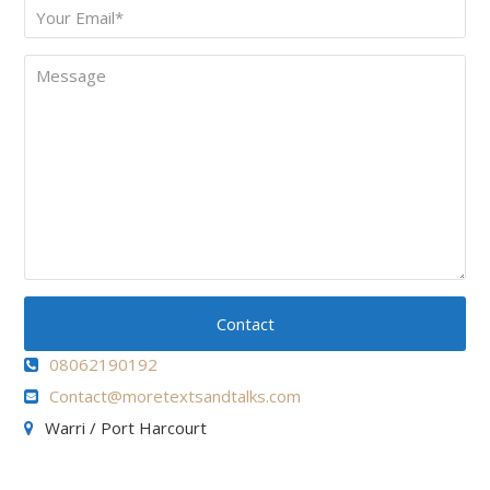
Your
*
Email
Message
Contact
08062190192
Contact@moretextsandtalks.com
Warri / Port Harcourt