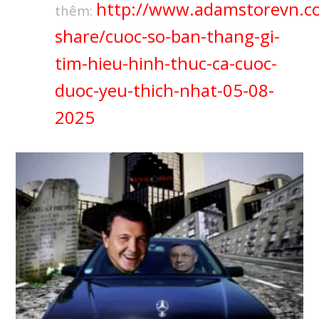
http://www.adamstorevn.c
thêm:
share/cuoc-so-ban-thang-gi-
tim-hieu-hinh-thuc-ca-cuoc-
duoc-yeu-thich-nhat-05-08-
2025