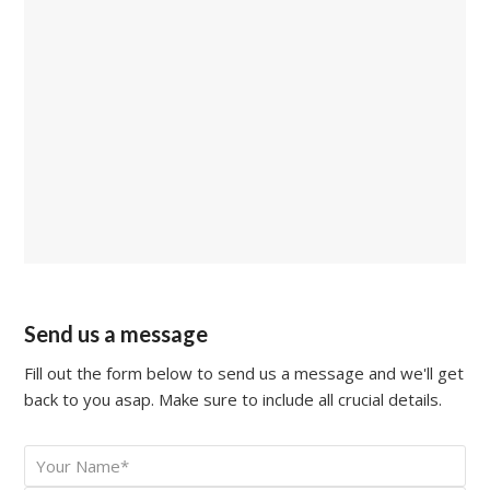
Send us a message
Fill out the form below to send us a message and we'll get
back to you asap. Make sure to include all crucial details.
Your
*
Name