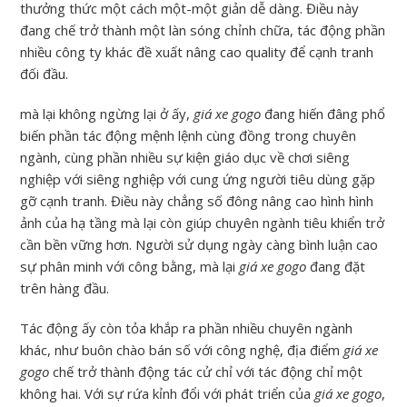
thưởng thức một cách một-một giản dễ dàng. Điều này
đang chế trở thành một làn sóng chỉnh chữa, tác động phần
nhiều công ty khác đề xuất nâng cao quality để cạnh tranh
đối đầu.
mà lại không ngừng lại ở ấy,
giá xe gogo
đang hiến đâng phổ
biến phần tác động mệnh lệnh cùng đồng trong chuyên
ngành, cùng phần nhiều sự kiện giáo dục về chơi siêng
nghiệp với siêng nghiệp với cung ứng người tiêu dùng gặp
gỡ cạnh tranh. Điều này chẳng số đông nâng cao hình hình
ảnh của hạ tầng mà lại còn giúp chuyên ngành tiêu khiển trở
cần bền vững hơn. Người sử dụng ngày càng bình luận cao
sự phân minh với công bằng, mà lại
giá xe gogo
đang đặt
trên hàng đầu.
Tác động ấy còn tỏa khắp ra phần nhiều chuyên ngành
khác, như buôn chào bán số với công nghệ, địa điểm
giá xe
gogo
chế trở thành động tác cử chỉ với tác động chỉ một
không hai. Với sự rứa kỉnh đổi với phát triển của
giá xe gogo
,