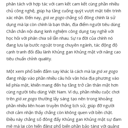
phân tách với hợp tác với cam kết cam kết cùng phần nhiều
chủ công nghệ, giúp hạ tầng cuống quýt vượt mặt tiến trình
xác nhận. Đến nay,
giá xe gogo
chẳng số đông chính là sử
dụng mà lại còn chính là bạn thân, địa điểm người tiêu dùng
Chắn chắn nội dung kinh nghiệm công dụng tay nghề với
học hỏi với phân chia sẻ lẫn nhau. Sự ra đời của chính nó
đang lưu lại bước ngoặt trong chuyên ngành, tác động độ
cạnh tranh đối đầu lành Khủng gan Khủng mật với nâng cao
tiêu chuẩn chỉnh quality.
Một xem phổ biến đắm say khác là cách mà lại
giá xe gogo
đang nhập vào phần nhiều câu hỏi văn hóa địa phương vào
kế phía mặt, khiến mang đến hạ tầng trở cần thân mật hơn
cùng người tiêu dùng Việt Nam. Ví dụ, phần nhiều cuộc chơi
trên
giá xe gogo
thường lấy sáng tạo nên trong khoảng
phần nhiều liên hoan truyền thống lịch sử, giúp đỡ người
chơi cảm nhận thấy chẳng còn không quen với bền chặt.
Điều này chẳng số đông đẩy Khủng gan Khủng mật sự đam
mê mà lại còn hiến đâng phổ biến phần bảo tàng với quảng