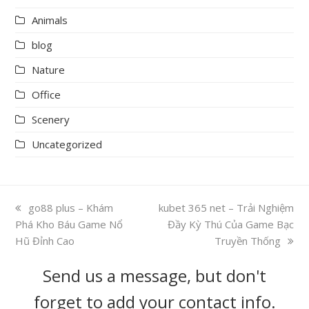
Animals
blog
Nature
Office
Scenery
Uncategorized
previous
go88 plus – Khám
next
kubet 365 net – Trải Nghiệm
Phá Kho Báu Game Nổ
post:
post:
Đầy Kỳ Thú Của Game Bạc
Hũ Đỉnh Cao
Truyền Thống
Send us a message, but don't
forget to add your contact info.