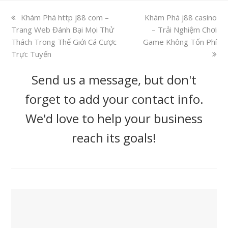
previous
Khám Phá http j88 com –
next
Khám Phá j88 casino
Trang Web Đánh Bại Mọi Thử
post:
post:
– Trải Nghiệm Chơi
Thách Trong Thế Giới Cá Cược
Game Không Tốn Phí
Trực Tuyến
Send us a message, but don't
forget to add your contact info.
We'd love to help your business
reach its goals!