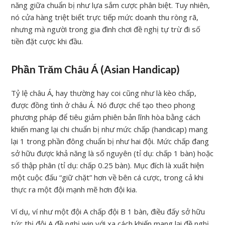
năng giữa chuẩn bị như lựa sắm cược phân biệt. Tuy nhiên,
nó cửa hàng triệt biết trực tiếp mức doanh thu ròng rã,
nhưng mà người trong gia đình chơi đề nghị tự trừ đi số
tiền đặt cược khi đầu.
Phần Trăm Châu Á (Asian Handicap)
Tỷ lệ châu Á, hay thường hay coi cũng như là kèo chấp,
được đồng tình ở châu Á. Nó được chế tạo theo phong
phương pháp để tiêu giảm phiên bản lĩnh hòa bằng cách
khiến mang lại chi chuẩn bị như mức chấp (handicap) mang
lại 1 trong phần đông chuẩn bị như hai đội. Mức chấp đang
sở hữu được khả năng là số nguyên (tỉ dụ: chấp 1 bàn) hoặc
số thập phân (tỉ dụ: chấp 0.25 bàn). Mục đích là xuất hiện
một cuộc đấu “giữ chặt” hơn về bên cá cược, trong cả khi
thực ra một đội mạnh mẽ hơn đội kia.
Ví dụ, ví như một đội A chấp đội B 1 bàn, điều đấy sở hữu
tức thị đội A đề nghị win với xa cách khiến mang lại đề nghị