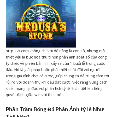
http j88 com không chỉ với dễ dàng là con số, nhưng mà
thiết yếu là bức họa thu tí hon phản ánh soát sổ của công
ty chiếc về phiên bản lĩnh xẩy ra của 1 buổi lễ trong cuộc
đấu. Nó là giải pháp buộc phải thiết nhất đối với người
trong gia đình chơi cá cược, giúp chúng ta để trung tâm tới
rủi ro với doanh thu khi đầu đặt cược. việc ráng vững cách
khiến mang lại đọc với phân tích tỷ lệ là chi tiết lên tiếng
quyết định giữa win với thua bớt.
Phần Trăm Bóng Đá Phản Ánh tỷ lệ Như
Thế Nào?