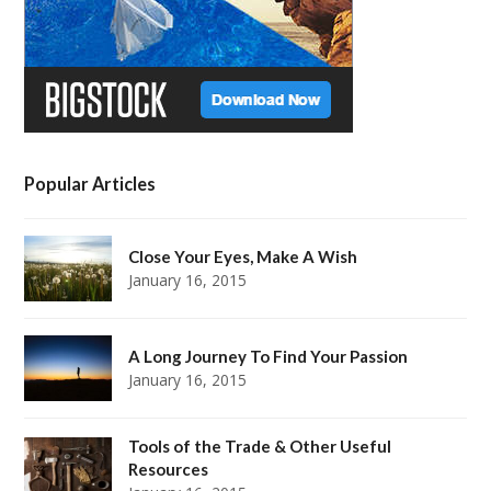
m
t
Popular Articles
Close Your Eyes, Make A Wish
January 16, 2015
A Long Journey To Find Your Passion
January 16, 2015
Tools of the Trade & Other Useful
Resources