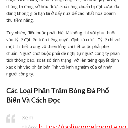
chúng ta đang sở hữu được khả năng chuẩn bị đặt cược đa
dạng không giới hạn lại ở đấy nữa để cao nhất hóa doanh
thu tiềm năng.
Tuy nhiên, điều buộc phải thiết là không chỉ với phụ thuộc
vào tỷ lệ đặt lên trên tiếng quyết định cá cược. Tỷ lệ chỉ với
một chi tiết trong vô thiên lủng chi tiết buộc phải phê
chuẩn. Người chơi buộc phải đề nghị tự người công ty phân
tích thông báo, soát sổ tình trạng, với lên tiếng quyết định
xác định vào phiên bản lĩnh với kinh nghiệm của cá nhân
người công ty.
Các Loại Phần Trăm Bóng Đá Phổ
Biến Và Cách Đọc
Xem
https://poligonoelmontalvo
thêm: