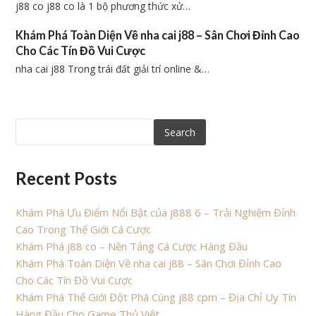
j88 co j88 co là 1 bộ phương thức xử…
Khám Phá Toàn Diện Về nha cai j88 – Sân Chơi Đỉnh Cao
Cho Các Tín Đồ Vui Cược
nha cai j88 Trong trái đất giải trí online &…
Search
Recent Posts
Khám Phá Ưu Điểm Nổi Bật của j888 6 – Trải Nghiệm Đỉnh
Cao Trong Thế Giới Cá Cược
Khám Phá j88 co – Nền Tảng Cá Cược Hàng Đầu
Khám Phá Toàn Diện Về nha cai j88 – Sân Chơi Đỉnh Cao
Cho Các Tín Đồ Vui Cược
Khám Phá Thế Giới Đột Phá Cùng j88 cpm – Địa Chỉ Uy Tín
Hàng Đầu Cho Game Thủ Việt