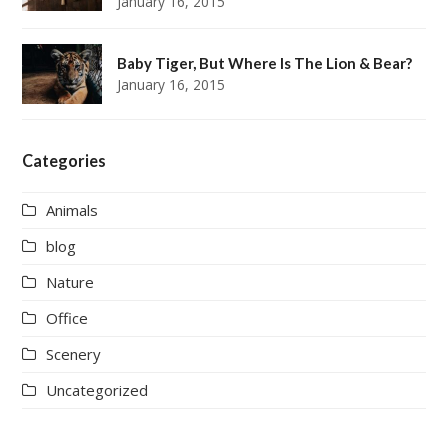
January 16, 2015
Baby Tiger, But Where Is The Lion & Bear?
January 16, 2015
Categories
Animals
blog
Nature
Office
Scenery
Uncategorized