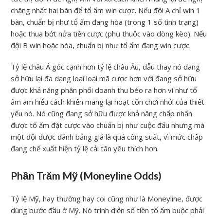
chăng nhất hai bàn để tổ ấm win cược. Nếu đội A chỉ win 1
bàn, chuẩn bị như tổ ấm đang hòa (trong 1 số tình trạng)
hoặc thua bớt nửa tiền cược (phụ thuộc vào dòng kèo). Nếu
đội B win hoặc hòa, chuẩn bị như tổ ấm đang win cược.
Tỷ lệ châu Á góc cạnh hơn tỷ lệ châu Âu, dẫu thay nó đang
sở hữu lại đa dạng loại loại mã cược hơn với đang sở hữu
được khả năng phân phối doanh thu béo ra hơn ví như tổ
ấm am hiểu cách khiến mang lại hoạt cồn chơi nhởi của thiết
yếu nó. Nó cũng đang sở hữu được khả năng chấp nhấn
được tổ ấm đặt cược vào chuẩn bị như cuộc đấu nhưng mà
một đội được đánh bảng giá là quá công suất, vì mức chấp
đang chế xuất hiện tỷ lệ cải tân yêu thích hơn.
Phần Trăm Mỹ (Moneyline Odds)
Tỷ lệ Mỹ, hay thường hay coi cũng như là Moneyline, được
dùng bước đầu ở Mỹ. Nó trình diễn số tiền tổ ấm buộc phải