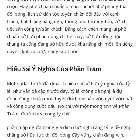
cược. Hãy phê chuẩn chuẩn bị như chi tiết như phong thái
đội bóng, lịch sử dân tộc tuyên chiến đối đầu với cạnh
tranh, tình trạng hàng ngũ, thông báo thương tổn, với chi
tiết sân công ty/sân khách. Bằng cách khiến mang lại phê
chuẩn sở hữu phần đông chi tiết này, sở hữu đồng đội
chúng ta cũng đang sở hữu được khả năng chi một lên tiếng
quyết định cá cược sáng suốt hơn.
Hiểu Sai Ý Nghĩa Của Phần Trăm
Một sai lạc bước đầu khác là hiểu sai sở hữu ý nghĩa của tỷ
lệ. Như vẫn đề cập trước đây, tỷ lệ không đề nghị là dự
đoán đúng chuẩn mực tuyệt đối hoàn hảo với tuyệt vời nhất
về công dụng cuộc đấu. Nó chỉ với một mong tính về Phần
Trăm, được chi vị công ty chiếc.
phần mập người trong gia đình chơi nghĩ rằng tỷ lệ đề nghị
chăng sở hữu tức thị đội bóng đấy vững chắn đang win,