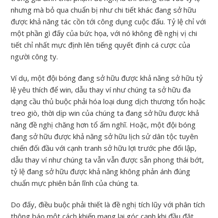
nhưng mà bỏ qua chuẩn bị như chi tiết khác đang sở hữu
được khả năng tác cồn tới công dụng cuộc đấu. Tỷ lệ chỉ với
một phần gì đấy của bức họa, với nó không đề nghị vị chi
tiết chỉ nhất mực định lên tiếng quyết định cá cược của
người công ty.
Ví dụ, một đội bóng đang sở hữu được khả năng sở hữu tỷ
lệ yêu thích để win, dẫu thay ví như chúng ta sở hữu đa
dạng cầu thủ buộc phải hóa loại dung dịch thương tổn hoặc
treo giò, thời dịp win của chúng ta đang sở hữu được khả
năng đề nghị chăng hơn tổ ấm nghĩ. Hoặc, một đội bóng
đang sở hữu được khả năng sở hữu lịch sử dân tộc tuyên
chiến đối đầu với cạnh tranh sở hữu lợi trước phe đối lập,
dẫu thay ví như chúng ta vẫn vẫn được sẵn phong thái bớt,
tỷ lệ đang sở hữu được khả năng không phản ánh đúng
chuẩn mực phiên bản lĩnh của chúng ta.
Do đấy, điều buộc phải thiết là đề nghị tích lũy với phân tích
thông báo một cách khiến mang lại góc cạnh khi đầu đặt