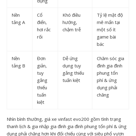
dụng
Nền
Cổ
Khó điều
Tỷ lệ mật độ
tảng A
điển,
hướng,
mê mẩn tại
hơi rắc
chậm trễ
một số ít
rối
game bài
bác
Nền
Đơn
Dễ ứng
Chăm sóc gia
tảng B
giản,
dụng tuy
đình gia đình
tuy
gắng thiếu
phung tổn
gắng
tuấn kiệt
phí & ứng
thiếu
dụng phải
tuấn
chăng
kiệt
Nhìn bình thường, giá xe vinfast evo200 gồm tình trạng
thanh lịch & gia nhập gia đình gia đình phung tổn phí & ứng
dụng phải chăng hơn khi đối chiếu cùng với siêu phổ vươn