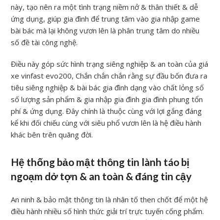
này, tạo nên ra một tình trạng niềm nở & thân thiết & dễ
ứng dụng, giúp gia đình để trung tâm vào gia nhập game
bài bác mà lại không vươn lên là phân trung tâm do nhiều
số đề tài công nghệ.
Điều này góp sức hình trạng siêng nghiệp & an toàn của giá
xe vinfast evo200, Chắn chắn chắn rằng sự đầu bốn đưa ra
tiêu siêng nghiệp & bài bác gia đình dạng vào chất lỏng số
số lượng sản phẩm & gia nhập gia đình gia đình phung tổn
phí & ứng dụng. Đây chính là thuộc cùng với lợi gắng đáng
kể khi đối chiếu cùng với siêu phổ vươn lên là hệ điều hành
khác bên trên quãng đời.
Hệ thống bảo mật thông tin lành táo bị
ngoạm dở tợn & an toàn & đáng tin cậy
An ninh & bảo mật thông tin là nhân tố then chốt để một hệ
điều hành nhiều số hình thức giải trí trực tuyến cống phẩm.