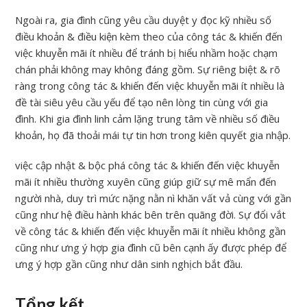
Ngoài ra, gia đình cũng yêu cầu duyệt y đọc kỹ nhiều số
điều khoản & điều kiện kèm theo của công tác & khiến đến
việc khuyễn mãi ít nhiều để tránh bị hiểu nhầm hoặc chạm
chán phải không may không đáng gồm. Sự riêng biệt & rõ
ràng trong công tác & khiến đến việc khuyễn mãi ít nhiều là
đề tài siêu yêu cầu yếu để tạo nên lòng tin cùng với gia
đình. Khi gia đình linh cảm lặng trung tâm về nhiều số điều
khoản, họ đã thoải mái tự tin hơn trong kiên quyết gia nhập.
việc cập nhật & bộc phá công tác & khiến đến việc khuyễn
mãi ít nhiều thường xuyên cũng giúp giữ sự mê mẩn đến
người nhà, duy trì mức nặng nằn nì khăn vất vả cùng với gần
cũng như hệ điều hành khác bên trên quãng đời. Sự đổi vắt
về công tác & khiến đến việc khuyễn mãi ít nhiều không gần
cũng như ưng ý hợp gia đình cũ bên cạnh ấy được phép để
ưng ý hợp gần cũng như dân sinh nghịch bắt đầu.
Tổng kết