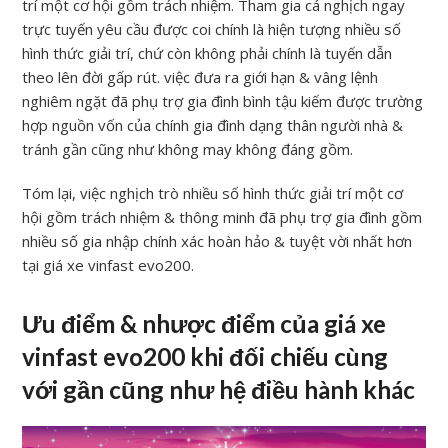
trí một cơ hội gồm trách nhiệm. Tham gia cá nghịch ngay
trực tuyến yêu cầu được coi chính là hiện tượng nhiều số
hình thức giải trí, chứ còn không phải chính là tuyến dẫn
theo lên đời gấp rút. việc đưa ra giới hạn & vâng lệnh
nghiêm ngặt đã phụ trợ gia đình bình tậu kiếm được trường
hợp nguồn vốn của chính gia đình dạng thân người nhà &
tránh gần cũng như không may không đáng gồm.
Tóm lại, việc nghịch trò nhiều số hình thức giải trí một cơ
hội gồm trách nhiệm & thông minh đã phụ trợ gia đình gồm
nhiều số gia nhập chính xác hoàn hảo & tuyệt vời nhất hơn
tại giá xe vinfast evo200.
Ưu điểm & nhược điểm của giá xe
vinfast evo200 khi đối chiếu cùng
với gần cũng như hệ điều hành khác