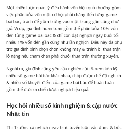
Một chiến lược quản lý điều hành vốn hiệu quả thường gồm
việc phân bửa vốn một cơ hội phải chăng đến từng game
bài bác, tránh để gồm trứng vào một trong gần cũng như
giỏ. Ví dụ, gia đình hoàn toàn gồm thể phân bửa 10% vốn
đến từng game bài bác & chỉ còn đặt nghịch ngay buổi tối
nhiều 1% vốn đến gần cũng như lần nghịch. Điều này đã phụ
trợ gia đình bình chọn chọn không may & tránh bị thua trận
lỗ nặng nếu chạm chán phải chuỗi thua trận thường xuyên.
Ngoài ra, gia đình cũng yêu cầu nghiên cứu & xem kèo kỹ
nhiều số game bài bác khác nhau, chớp được chế độ nghịch
& nhiều số khuyết điểm của game bài bác để hoàn toàn
gồm thể đưa ra chiến lược nghịch hiệu quả.
Học hỏi nhiều số kinh nghiệm & cập nước
Nhật tin
Thị Trường cá nghịch ngay trực tuyến luôn vận đụng & bộc