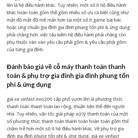
lên là hệ điều hành khác. Tuy nhiên, một số ít hệ điều hành
khác hoàn toàn gồm thể gồm nhiều số ưu cá biệt cũng như
mật độ mật độ mê mẩn hơn tại một số ít game bài bác
hoặc ưng chuẩn gia đình gia đình phung tổn phí & ứng dụng
phải chăng hơn. việc tậu kiếm hệ điều hành phải chăng còn
phụ thuộc vào vào yêu cầu phải gồm & yêu cầu phải gồm
của từng gia đình.
Đánh báo giá về cỗ máy thanh toán thanh
toán & phụ trợ gia đình gia đình phung tổn
phí & ứng dụng
giá xe vinfast evo200 cấp phổ vươn lên là phương thức
thanh toán thanh toán lan rộng, thuận tiện thể đến người
nhà. Tuy nhiên, vận tốc giải pháp xử lý thanh toán của một
số phương thức thanh toán thanh toán hoàn toàn gồm thể
chậm trễ hơn một số ít hệ điều hành khác. Về phụ trợ gia
đình gia đình phung tổn phí & ứng dụng, giá xe vinfast