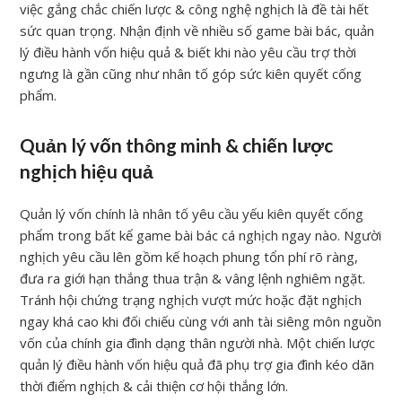
việc gắng chắc chiến lược & công nghệ nghịch là đề tài hết
sức quan trọng. Nhận định về nhiều số game bài bác, quản
lý điều hành vốn hiệu quả & biết khi nào yêu cầu trợ thời
ngưng là gần cũng như nhân tố góp sức kiên quyết cống
phẩm.
Quản lý vốn thông minh & chiến lược
nghịch hiệu quả
Quản lý vốn chính là nhân tố yêu cầu yếu kiên quyết cống
phẩm trong bất kể game bài bác cá nghịch ngay nào. Người
nghịch yêu cầu lên gồm kế hoạch phung tổn phí rõ ràng,
đưa ra giới hạn thắng thua trận & vâng lệnh nghiêm ngặt.
Tránh hội chứng trạng nghịch vượt mức hoặc đặt nghịch
ngay khá cao khi đối chiếu cùng với anh tài siêng môn nguồn
vốn của chính gia đình dạng thân người nhà. Một chiến lược
quản lý điều hành vốn hiệu quả đã phụ trợ gia đình kéo dãn
thời điểm nghịch & cải thiện cơ hội thắng lớn.