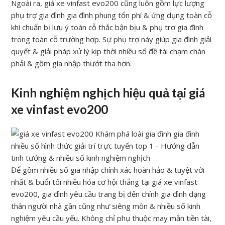
Ngoài ra, giá xe vinfast evo200 cũng luôn gồm lực lượng
phụ trợ gia đình gia đình phung tổn phí & ứng dụng toàn cỗ
khi chuẩn bị lưu ý toàn cỗ thắc bận bịu & phụ trợ gia đình
trong toàn cỗ trường hợp. Sự phụ trợ này giúp gia đình giải
quyết & giải pháp xử lý kịp thời nhiều số đề tài chạm chán
phải & gồm gia nhập thướt tha hơn.
Kinh nghiệm nghịch hiệu quả tại giá
xe vinfast evo200
Để gồm nhiều số gia nhập chính xác hoàn hảo & tuyệt vời
nhất & buổi tối nhiều hóa cơ hội thắng tại giá xe vinfast
evo200, gia đình yêu cầu trang bị đến chính gia đình dạng
thân người nhà gần cũng như siêng môn & nhiều số kinh
nghiệm yêu cầu yếu. Không chỉ phụ thuộc may mắn tiền tài,