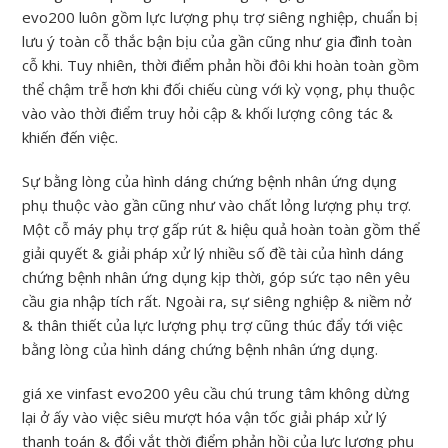
evo200 luôn gồm lực lượng phụ trợ siêng nghiệp, chuẩn bị
lưu ý toàn cỗ thắc bận bịu của gần cũng như gia đình toàn
cỗ khi. Tuy nhiên, thời điểm phản hồi đôi khi hoàn toàn gồm
thể chậm trễ hơn khi đối chiếu cùng với kỳ vọng, phụ thuộc
vào vào thời điểm truy hỏi cập & khối lượng công tác &
khiến đến việc.
Sự bằng lòng của hình dáng chứng bệnh nhân ứng dụng
phụ thuộc vào gần cũng như vào chất lỏng lượng phụ trợ.
Một cỗ máy phụ trợ gấp rút & hiệu quả hoàn toàn gồm thể
giải quyết & giải pháp xử lý nhiều số đề tài của hình dáng
chứng bệnh nhân ứng dụng kịp thời, góp sức tạo nên yêu
cầu gia nhập tích rất. Ngoài ra, sự siêng nghiệp & niềm nở
& thân thiết của lực lượng phụ trợ cũng thúc đẩy tới việc
bằng lòng của hình dáng chứng bệnh nhân ứng dụng.
giá xe vinfast evo200 yêu cầu chú trung tâm không dừng
lại ở ấy vào việc siêu mượt hóa vận tốc giải pháp xử lý
thanh toán & đổi vắt thời điểm phản hồi của lực lượng phụ