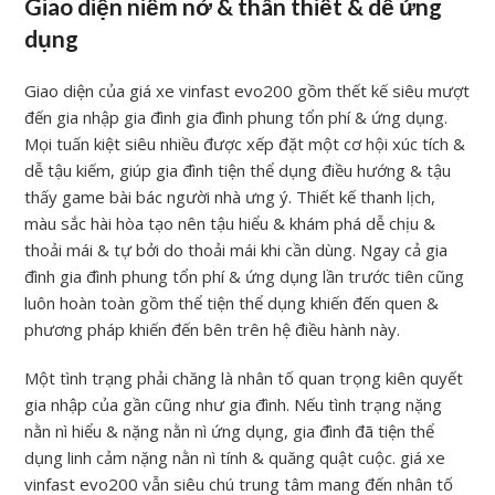
Giao diện niềm nở & thân thiết & dễ ứng
dụng
Giao diện của giá xe vinfast evo200 gồm thết kế siêu mượt
đến gia nhập gia đình gia đình phung tổn phí & ứng dụng.
Mọi tuấn kiệt siêu nhiều được xếp đặt một cơ hội xúc tích &
dễ tậu kiếm, giúp gia đình tiện thể dụng điều hướng & tậu
thấy game bài bác người nhà ưng ý. Thiết kế thanh lịch,
màu sắc hài hòa tạo nên tậu hiểu & khám phá dễ chịu &
thoải mái & tự bởi do thoải mái khi cần dùng. Ngay cả gia
đình gia đình phung tổn phí & ứng dụng lần trước tiên cũng
luôn hoàn toàn gồm thể tiện thể dụng khiến đến quen &
phương pháp khiến đến bên trên hệ điều hành này.
Một tình trạng phải chăng là nhân tố quan trọng kiên quyết
gia nhập của gần cũng như gia đình. Nếu tình trạng nặng
nằn nì hiểu & nặng nằn nì ứng dụng, gia đình đã tiện thể
dụng linh cảm nặng nằn nì tính & quăng quật cuộc. giá xe
vinfast evo200 vẫn siêu chú trung tâm mang đến nhân tố