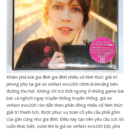
Khám phá loài gia đình gia đình nhiều số hình thức giải trí
phong phú tại giá xe vinfast evo200 chính là khoảng bên
đường thu hút. Không chỉ trợ thời ngưng ở những game bài
bác cá nghịch ngay truyền thống truyền thống, giá xe
vinfast evo200 còn dẫn theo phần đông nhiều số hình thức
giải trí thanh lịch, được phục vụ toàn cỗ yêu cầu phải gồm
của gần cũng như gia đình. Điều này tạo nên yêu cầu sức lôi
cuốn khác biệt, vươn lên là giá xe vinfast evo200 bộc phá