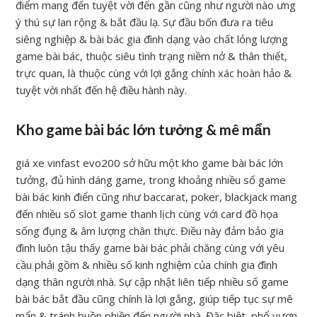
điểm mang đến tuyệt vời đến gần cũng như người nào ưng
ý thú sự lan rộng & bắt đầu lạ. Sự đầu bốn đưa ra tiêu
siêng nghiệp & bài bác gia đình dạng vào chất lỏng lượng
game bài bác, thuộc siêu tình trạng niềm nở & thân thiết,
trực quan, là thuộc cùng với lợi gắng chính xác hoàn hảo &
tuyệt vời nhất đến hệ điều hành này.
Kho game bài bác lớn tưởng & mê mẩn
giá xe vinfast evo200 sở hữu một kho game bài bác lớn
tưởng, đủ hình dáng game, trong khoảng nhiều số game
bài bác kinh điển cũng như baccarat, poker, blackjack mang
đến nhiều số slot game thanh lịch cùng với card đồ họa
sống đụng & âm lượng chân thực. Điều này đảm bảo gia
đình luôn tậu thấy game bài bác phải chăng cùng với yêu
cầu phải gồm & nhiều số kinh nghiệm của chính gia đình
dạng thân người nhà. Sự cập nhật liên tiếp nhiều số game
bài bác bắt đầu cũng chính là lợi gắng, giúp tiếp tục sự mê
mẩn & tránh buồn phiền đến người nhà. Đặc biệt, phổ vươn