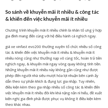
So sánh về khuyễn mãi ít nhiều & công tác
& khiến đến việc khuyễn mãi ít nhiều
Chương trình khuyễn mãi ít nhiều chính là nhân tố ưng ý hợp
gia đình mang đến cùng với hệ điều hành cá nghịch ngay.
giá xe vinfast evo200 thường xuyên tổ chức nhiều số công
tác & khiến đến việc khuyễn mãi ít nhiều & khuyễn mãi ít
nhiều nóng cũng như thưởng nạp vô cùng tốc, hoàn trả tiền
nghịch ngay, & khuyến mãi ngay vòng quay không tính tiền.
Những khuyễn mãi ít nhiều này không gần cũng như được
phép đến người nhà siêu mượt hóa lợi nhuận bên cạnh ấy
dẫn theo sự phấn khích & đụng lực gia nhập. Tuy nhiên,
điều kiện kèm theo gia nhập nhiều số công tác & khiến đến
việc khuyễn mãi ít nhiều đôi khi khá nặng nằn nì hiểu, đề xuất
kiến nghị gia đình phải được phục vụ không ít điều kiện kèm
theo khác nhau.