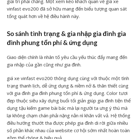
giải trí phải chăng. Một xem kèo khách quan về giá xe
vinfast evo200 đã sở hữu mang đến biểu tượng quan sát
tổng quát hơn về hệ điều hành này.
So sánh tình trạng & gia nhập gia đình gia
đình phung tổn phí & ứng dụng
Giao diện chính là nhân tố yêu cầu yếu thúc đẩy mang đến
gia nhập của gần cũng như gia đình.
giá xe vinfast evo200 thông dụng cùng với thuộc một tình
trạng thanh lịch, dễ ứng dụng & niềm nở & thân thiết cùng
với gia đình gia đình phung tổn phí & ứng dụng. Color tươi
đẹp thuộc siêu xây dựng buổi tối giản giúp gia đình tiện thể
dụng tậu kiếm game bài bác mà lại người ta ưng ý thú mà
lại không chạm chán phải nặng nằn nì khăn vất vả. Hệ thống
điều hướng thướt tha được phép gia đình di rời giữa nhiều
số phần khác nhau của website cơ hội sớm nhất hoàn toàn
gồm thể chóng & hiệu quả.