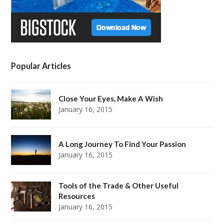
Popular Articles
Close Your Eyes, Make A Wish
January 16, 2015
A Long Journey To Find Your Passion
January 16, 2015
Tools of the Trade & Other Useful
Resources
January 16, 2015