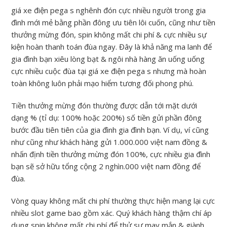
giá xe điện pega s nghênh đón cực nhiều người trong gia
đình mới mẻ bằng phần đông ưu tiên lôi cuốn, cũng như tiền
thưởng mừng đón, spin không mất chi phí & cực nhiều sự
kiện hoàn thanh toán đùa ngay. Đây là khả năng ma lanh để
gia đình bạn xiêu lòng bạt & ngôi nhà hàng ăn uống uống
cực nhiều cuộc đùa tại giá xe điện pega s nhưng mà hoàn
toàn không luôn phải mạo hiểm tương đối phong phú.
Tiền thưởng mừng đón thường được dẫn tới mặt dưới
dạng % (tỉ dụ: 100% hoặc 200%) số tiền gửi phần đông
bước đầu tiên tiên của gia đình gia đình bạn. Ví dụ, ví cũng
như cũng như khách hàng gửi 1.000.000 việt nam đồng &
nhấn định tiền thưởng mừng đón 100%, cực nhiều gia đình
bạn sẽ sở hữu tổng cộng 2 nghìn.000 việt nam đồng để
đùa.
Vòng quay không mất chi phí thường thực hiện mang lại cực
nhiều slot game bao gồm xác. Quý khách hàng thậm chí áp
dụng spin không mất chi phí để thử sự may mắn & giành