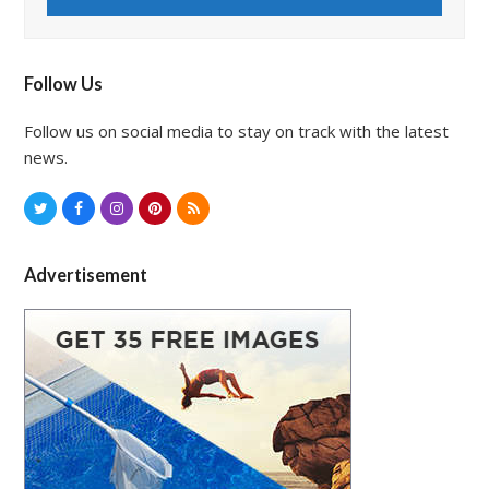
Follow Us
Follow us on social media to stay on track with the latest
news.
T
F
I
P
R
w
a
n
i
S
i
c
s
n
S
Advertisement
t
e
t
t
t
b
a
e
e
o
g
r
r
o
r
e
k
a
s
m
t