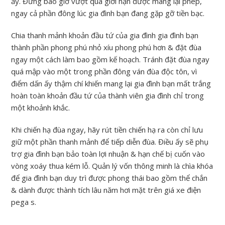
ấy. Đừng bao giờ vượt quá giới hạn được mang lại phép,
ngay cả phần đông lúc gia đình bạn đang gặp gỡ tiền bạc.
Chia thanh mảnh khoản đầu tứ của gia đình gia đình bạn
thành phần phong phú nhỏ xíu phong phú hơn & đặt đùa
ngay một cách làm bao gồm kế hoạch. Tránh đặt đùa ngay
quá mập vào một trong phần đông ván đùa độc tôn, vì
điểm dấn ấy thậm chí khiến mang lại gia đình bạn mất trắng
hoàn toàn khoản đầu tứ của thành viên gia đình chỉ trong
một khoảnh khắc.
Khi chiến hạ đùa ngay, hãy rút tiền chiến hạ ra còn chỉ lưu
giữ một phần thanh mảnh để tiếp diễn đùa. Điều ấy sẽ phụ
trợ gia đình bạn bảo toàn lợi nhuận & hạn chế bị cuốn vào
vòng xoáy thua kém lỗ. Quản lý vốn thông minh là chìa khóa
để gia đình bạn duy trì được phong thái bao gồm thể chắn
& dành được thành tích lâu năm hơi mặt trên giá xe điện
pega s.