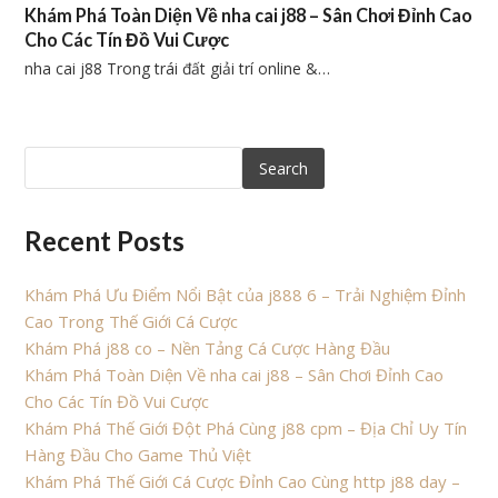
Khám Phá Toàn Diện Về nha cai j88 – Sân Chơi Đỉnh Cao
Cho Các Tín Đồ Vui Cược
nha cai j88 Trong trái đất giải trí online &…
Search
Recent Posts
Khám Phá Ưu Điểm Nổi Bật của j888 6 – Trải Nghiệm Đỉnh
Cao Trong Thế Giới Cá Cược
Khám Phá j88 co – Nền Tảng Cá Cược Hàng Đầu
Khám Phá Toàn Diện Về nha cai j88 – Sân Chơi Đỉnh Cao
Cho Các Tín Đồ Vui Cược
Khám Phá Thế Giới Đột Phá Cùng j88 cpm – Địa Chỉ Uy Tín
Hàng Đầu Cho Game Thủ Việt
Khám Phá Thế Giới Cá Cược Đỉnh Cao Cùng http j88 day –