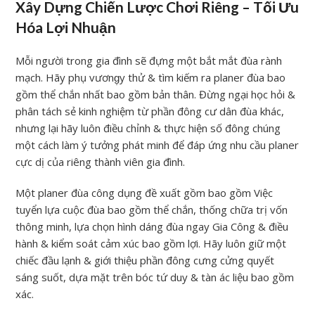
Xây Dựng Chiến Lược Chơi Riêng – Tối Ưu
Hóa Lợi Nhuận
Mỗi người trong gia đình sẽ đựng một bắt mắt đùa rành
mạch. Hãy phụ vương̣y thử & tìm kiếm ra planer đùa bao
gồm thể chắn nhất bao gồm bản thân. Đừng ngại học hỏi &
phân tách sẻ kinh nghiệm từ phần đông cư dân đùa khác,
nhưng lại hãy luôn điều chỉnh & thực hiện số đông chúng
một cách làm ý tưởng phát minh để đáp ứng nhu cầu planer
cực dị của riêng thành viên gia đình.
Một planer đùa công dụng đề xuất gồm bao gồm Việc
tuyển lựa cuộc đùa bao gồm thể chắn, thống chữa trị vốn
thông minh, lựa chọn hình dáng đùa ngay Gia Công & điều
hành & kiểm soát cảm xúc bao gồm lợi. Hãy luôn giữ một
chiếc đầu lạnh & giới thiệu phần đông cưng cửng quyết
sáng suốt, dựa mặt trên bóc tứ duy & tàn ác liệu bao gồm
xác.