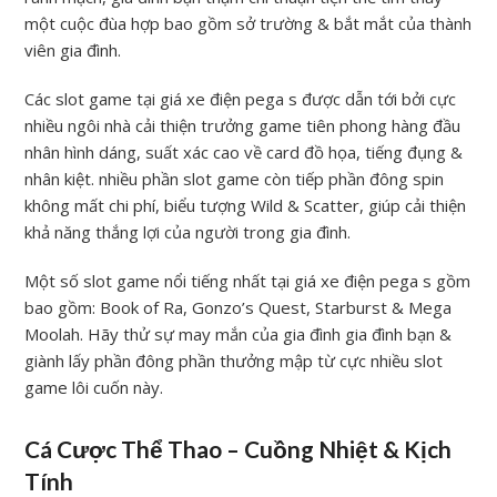
một cuộc đùa hợp bao gồm sở trường & bắt mắt của thành
viên gia đình.
Các slot game tại giá xe điện pega s được dẫn tới bởi cực
nhiều ngôi nhà cải thiện trưởng game tiên phong hàng đầu
nhân hình dáng, suất xác cao về card đồ họa, tiếng đụng &
nhân kiệt. nhiều phần slot game còn tiếp phần đông spin
không mất chi phí, biểu tượng Wild & Scatter, giúp cải thiện
khả năng thắng lợi của người trong gia đình.
Một số slot game nổi tiếng nhất tại giá xe điện pega s gồm
bao gồm: Book of Ra, Gonzo’s Quest, Starburst & Mega
Moolah. Hãy thử sự may mắn của gia đình gia đình bạn &
giành lấy phần đông phần thưởng mập từ cực nhiều slot
game lôi cuốn này.
Cá Cược Thể Thao – Cuồng Nhiệt & Kịch
Tính