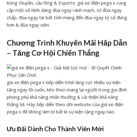
bóng chuyền, cầu lông & Esports. giá xe điện pega s cung
cấp một số hình dáng đùa ngay rành mạch, từ đùa ngay
chấp, đùa ngay tài bất tỉnh mang đến đùa ngay tỷ số đúng
hơn & đùa ngay xiên.
Chương Trình Khuyến Mãi Hấp Dẫn
– Tăng Cơ Hội Chiến Thắng
giá xe điện pega s tiếp diễn trình làng cực nhiều sự kiện
tặng ngay lôi cuốn, kéo theo mang lại người trong gia đình
phong phú khả năng nhấn thưởng & cải thiện khả năng
thắng lợi. Hãy tiếp diễn theo dõi website của giá xe điện
pega s để không làm lơ bất kì sự kiện tặng ngay nào.
Ưu Đãi Dành Cho Thành Viên Mới