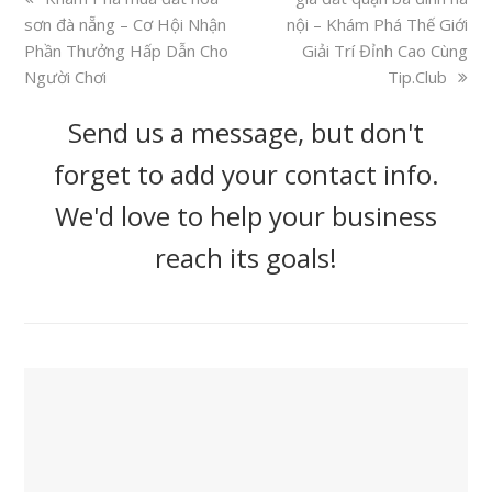
sơn đà nẵng – Cơ Hội Nhận
post:
nội – Khám Phá Thế Giới
post:
Phần Thưởng Hấp Dẫn Cho
Giải Trí Đỉnh Cao Cùng
Người Chơi
Tip.Club
Send us a message, but don't
forget to add your contact info.
We'd love to help your business
reach its goals!