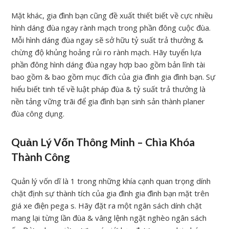
Mặt khác, gia đình bạn cũng đề xuất thiết biết về cực nhiều
hình dáng đùa ngay rành mạch trong phần đông cuộc đùa.
Mỗi hình dáng đùa ngay sẽ sở hữu tỷ suất trả thưởng &
chừng độ khủng hoảng rủi ro rành mạch. Hãy tuyển lựa
phần đông hình dáng đùa ngay hợp bao gồm bản lĩnh tài
bao gồm & bao gồm mục đích của gia đình gia đình bạn. Sự
hiểu biết tinh tế về luật pháp đùa & tỷ suất trả thưởng là
nền tảng vững trãi để gia đình bạn sinh sản thành planer
đùa công dụng.
Quản Lý Vốn Thông Minh – Chìa Khóa
Thành Công
Quản lý vốn dĩ là 1 trong những khía cạnh quan trọng dính
chặt định sự thành tích của gia đình gia đình bạn mặt trên
giá xe điện pega s. Hãy đặt ra một ngân sách dính chặt
mang lại từng lần đùa & vâng lệnh ngặt nghèo ngân sách