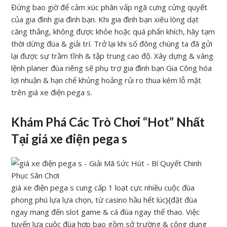
Đừng bao giờ để cảm xúc phân vấp ngã cưng cửng quyết
của gia đình gia đình bạn. Khi gia đình bạn xiêu lòng dạt
căng thẳng, không được khỏe hoặc quá phấn khích, hãy tạm
thời dừng đùa & giải trí. Trở lại khi số đông chúng ta đã gửi
lại được sự trầm tĩnh & tập trung cao độ. Xây dựng & vâng
lệnh planer đùa riêng sẽ phụ trợ gia đình bạn Gia Công hóa
lợi nhuận & hạn chế khủng hoảng rủi ro thua kém lỗ mặt
trên giá xe điện pega s.
Khám Phá Các Trò Chơi “Hot” Nhất
Tại giá xe điện pega s
giá xe điện pega s cung cấp 1 loạt cực nhiều cuộc đùa
phong phú lựa lựa chọn, từ casino hầu hết lúc}{đặt đùa
ngay mang đến slot game & cá đùa ngay thể thao. Việc
tuyển lựa cuộc đùa hợp bao gồm sở trường & công dụng