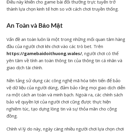
Điều này khiến cho game bài đổi thưởng trực tuyến trở
thành lựa chọn kinh tế hơn so với cách chơi truyền thống.
An Toàn và Bảo Mật
Vấn đề an toàn luôn là một trong những mối quan tâm hàng
đầu của người chơi khi chơi vào các trò bet. Trên
https://gamebaidoithuong.wales/
, người chơi có thể
yên tâm về tính an toàn thông tin của thông tin cá nhân và
giao dịch tài chính.
Nền tảng sử dụng các công nghệ mã hóa tiên tiến để bảo
vệ dữ liệu của người dùng, đảm bảo rằng mọi giao dịch diễn
ra một cách an toàn và minh bạch. Ngoài ra, các chính sách
bảo vệ quyền lợi của người chơi cũng được thực hiện
nghiêm túc, tạo dựng lòng tin và sự thỏa mãn cho cộng
đồng.
Chính vì lý do này, ngày càng nhiều người chơi lựa chọn chơi