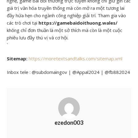
nghệ, game bài đổi thưởng trực tuyến không chỉ giữ gìn các
giá trị văn hóa truyền thống mà còn mở ra một tương lai
đầy hứa hẹn cho ngành công nghiệp giải trí. Tham gia vào
các trò chơi tại
https://gamebaidoithuong.wales/
không chỉ đơn thuần là một sở thích mà còn là một cuộc
phiêu lưu đầy thú vị và cơ hội.
`
Sitemap:
https://moretextsandtalks.com/sitemap.xml
Inbox tele : @subdomaingov | @Appal2024 | @fb882024
ezedon003