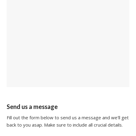
Send us a message
Fill out the form below to send us a message and we'll get
back to you asap. Make sure to include all crucial details.