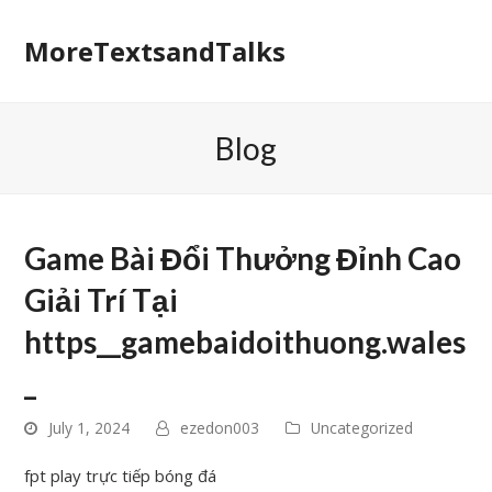
MoreTextsandTalks
Blog
Game Bài Đổi Thưởng Đỉnh Cao
Giải Trí Tại
https__gamebaidoithuong.wales
_
July 1, 2024
ezedon003
Uncategorized
fpt play trực tiếp bóng đá