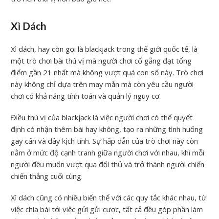
Xì Dách
Xì dách, hay còn gọi là blackjack trong thế giới quốc tế, là
một trò chơi bài thú vị mà người chơi cố gắng đạt tổng
điểm gần 21 nhất mà không vượt quá con số này. Trò chơi
này không chỉ dựa trên may mắn mà còn yêu cầu người
chơi có khả năng tính toán và quản lý nguy cơ.
Điều thú vị của blackjack là việc người chơi có thể quyết
định có nhận thêm bài hay không, tạo ra những tình huống
gay cấn và đầy kịch tính. Sự hấp dẫn của trò chơi này còn
nằm ở mức độ cạnh tranh giữa người chơi với nhau, khi mỗi
người đều muốn vượt qua đối thủ và trở thành người chiến
chiến thắng cuối cùng.
Xì dách cũng có nhiều biến thể với các quy tắc khác nhau, từ
việc chia bài tới việc gửi gửi cược, tất cả đều góp phần làm