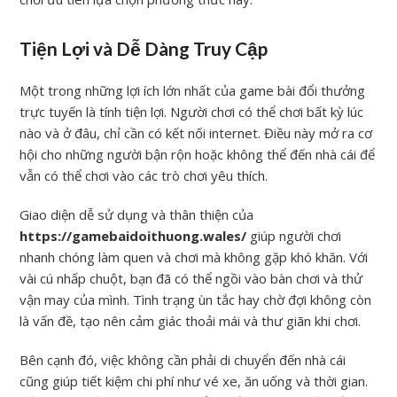
Tiện Lợi và Dễ Dàng Truy Cập
Một trong những lợi ích lớn nhất của game bài đổi thưởng
trực tuyến là tính tiện lợi. Người chơi có thể chơi bất kỳ lúc
nào và ở đâu, chỉ cần có kết nối internet. Điều này mở ra cơ
hội cho những người bận rộn hoặc không thể đến nhà cái để
vẫn có thể chơi vào các trò chơi yêu thích.
Giao diện dễ sử dụng và thân thiện của
https://gamebaidoithuong.wales/
giúp người chơi
nhanh chóng làm quen và chơi mà không gặp khó khăn. Với
vài cú nhấp chuột, bạn đã có thể ngồi vào bàn chơi và thử
vận may của mình. Tình trạng ùn tắc hay chờ đợi không còn
là vấn đề, tạo nên cảm giác thoải mái và thư giãn khi chơi.
Bên cạnh đó, việc không cần phải di chuyển đến nhà cái
cũng giúp tiết kiệm chi phí như vé xe, ăn uống và thời gian.