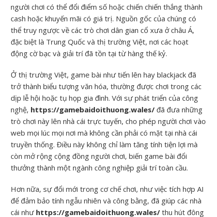
người chơi có thể đổi điểm số hoặc chiến chiến thắng thành
cash hoặc khuyến mãi có giá trị. Nguồn gốc của chúng có
thể truy ngược về các trò chơi dân gian cổ xưa ở châu Á,
đặc biệt là Trung Quốc và thị trường Việt, nơi các hoạt
động cờ bạc và giải trí đã tồn tại từ hàng thế kỷ.
Ở thị trường Việt, game bài như tiến lên hay blackjack đã
trở thành biểu tượng văn hóa, thường được chơi trong các
dịp lễ hội hoặc tụ họp gia đình. Với sự phát triển của công
nghệ,
https://gamebaidoithuong.wales/
đã đưa những
trò chơi này lên nhà cái trực tuyến, cho phép người chơi vào
web mọi lúc mọi nơi mà không cần phải có mặt tại nhà cái
truyền thống. Điều này không chỉ làm tăng tính tiện lợi mà
còn mở rộng cộng đồng người chơi, biến game bài đổi
thưởng thành một ngành công nghiệp giải trí toàn cầu.
Hơn nữa, sự đổi mới trong cơ chế chơi, như việc tích hợp AI
để đảm bảo tính ngẫu nhiên và công bằng, đã giúp các nhà
cái như
https://gamebaidoithuong.wales/
thu hút đông