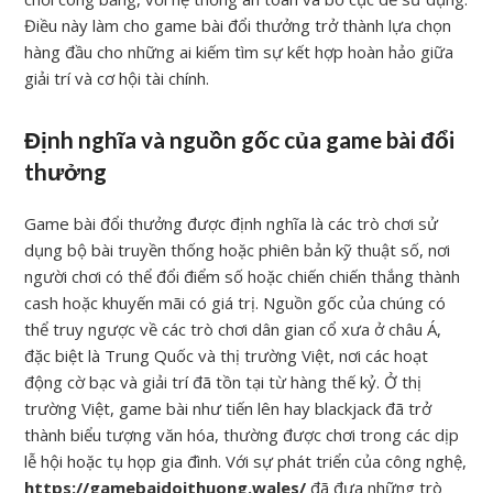
Điều này làm cho game bài đổi thưởng trở thành lựa chọn
hàng đầu cho những ai kiếm tìm sự kết hợp hoàn hảo giữa
giải trí và cơ hội tài chính.
Định nghĩa và nguồn gốc của game bài đổi
thưởng
Game bài đổi thưởng được định nghĩa là các trò chơi sử
dụng bộ bài truyền thống hoặc phiên bản kỹ thuật số, nơi
người chơi có thể đổi điểm số hoặc chiến chiến thắng thành
cash hoặc khuyến mãi có giá trị. Nguồn gốc của chúng có
thể truy ngược về các trò chơi dân gian cổ xưa ở châu Á,
đặc biệt là Trung Quốc và thị trường Việt, nơi các hoạt
động cờ bạc và giải trí đã tồn tại từ hàng thế kỷ. Ở thị
trường Việt, game bài như tiến lên hay blackjack đã trở
thành biểu tượng văn hóa, thường được chơi trong các dịp
lễ hội hoặc tụ họp gia đình. Với sự phát triển của công nghệ,
https://gamebaidoithuong.wales/
đã đưa những trò