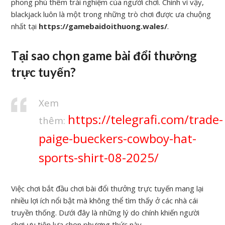
phong phú thêm trải nghiệm của người chơi. Chính vì vậy,
blackjack luôn là một trong những trò chơi được ưa chuộng
nhất tại
https://gamebaidoithuong.wales/
.
Tại sao chọn game bài đổi thưởng
trực tuyến?
Xem
https://telegrafi.com/trade-
thêm:
paige-bueckers-cowboy-hat-
sports-shirt-08-2025/
Việc chơi bắt đầu chơi bài đổi thưởng trực tuyến mang lại
nhiều lợi ích nổi bật mà không thể tìm thấy ở các nhà cái
truyền thống. Dưới đây là những lý do chính khiến người
chơi ưu tiên lựa chọn phương thức này.