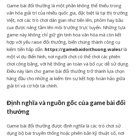
Game bài đổi thưởng là một phần không thể thiếu trong
văn hóa giải trí của nhiều quốc gia, đặc biệt là tại thị trường
Việt, nơi các trò chơi dân gian như tiến lên, phỏm hay bầu
cua được nâng tầm lên môi trường trực tuyến. Những tựa
game này không chỉ giữ gìn tinh hoa văn hóa mà còn kết
hợp với yếu raise đổi thưởng, biến chúng thành công cụ
kiếm tiền hấp dẫn.
https://gamebaidoithuong.wales/
là
một ví dụ điển hình, nơi người chơi có thể chơi các phiên
chơi công bằng, với hệ thống an toàn và bố cục dễ sử dụng.
Điều này làm cho game bài đổi thưởng trở thành lựa chọn
hàng đầu cho những ai kiếm tìm sự kết hợp hoàn hảo giữa
giải trí và cơ hội tài chính.
Định nghĩa và nguồn gốc của game bài đổi
thưởng
Game bài đổi thưởng được định nghĩa là các trò chơi sử
dụng bộ bài truyền thống hoặc phiên bản kỹ thuật số, nơi