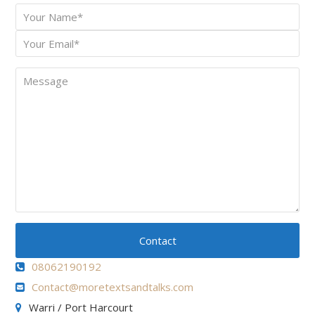
Your
*
Name
Your
*
Email
Message
Contact
08062190192
Contact@moretextsandtalks.com
Warri / Port Harcourt