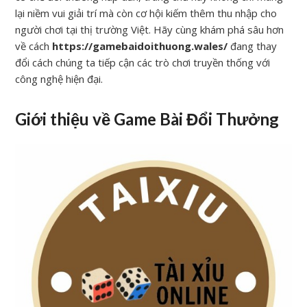
lại niềm vui giải trí mà còn cơ hội kiếm thêm thu nhập cho
người chơi tại thị trường Việt. Hãy cùng khám phá sâu hơn
về cách
https://gamebaidoithuong.wales/
đang thay
đổi cách chúng ta tiếp cận các trò chơi truyền thống với
công nghệ hiện đại.
Giới thiệu về Game Bài Đổi Thưởng