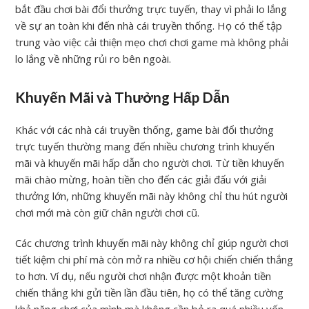
bắt đầu chơi bài đổi thưởng trực tuyến, thay vì phải lo lắng
về sự an toàn khi đến nhà cái truyền thống. Họ có thể tập
trung vào việc cải thiện mẹo chơi chơi game mà không phải
lo lắng về những rủi ro bên ngoài.
Khuyến Mãi và Thưởng Hấp Dẫn
Khác với các nhà cái truyền thống, game bài đổi thưởng
trực tuyến thường mang đến nhiều chương trình khuyến
mãi và khuyến mãi hấp dẫn cho người chơi. Từ tiền khuyến
mãi chào mừng, hoàn tiền cho đến các giải đấu với giải
thưởng lớn, những khuyến mãi này không chỉ thu hút người
chơi mới mà còn giữ chân người chơi cũ.
Các chương trình khuyến mãi này không chỉ giúp người chơi
tiết kiệm chi phí mà còn mở ra nhiều cơ hội chiến chiến thắng
to hơn. Ví dụ, nếu người chơi nhận được một khoản tiền
chiến thắng khi gửi tiền lần đầu tiên, họ có thể tăng cường