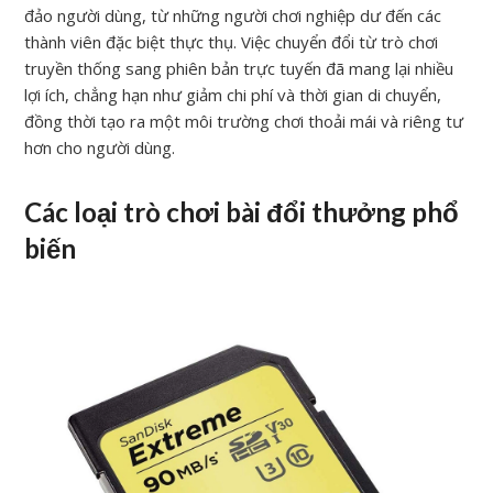
đảo người dùng, từ những người chơi nghiệp dư đến các
thành viên đặc biệt thực thụ. Việc chuyển đổi từ trò chơi
truyền thống sang phiên bản trực tuyến đã mang lại nhiều
lợi ích, chẳng hạn như giảm chi phí và thời gian di chuyển,
đồng thời tạo ra một môi trường chơi thoải mái và riêng tư
hơn cho người dùng.
Các loại trò chơi bài đổi thưởng phổ
biến