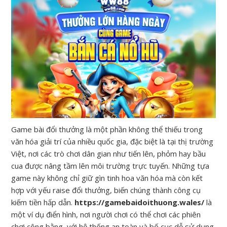
Game bài đổi thưởng là một phần không thể thiếu trong
văn hóa giải trí của nhiều quốc gia, đặc biệt là tại thị trường
Việt, nơi các trò chơi dân gian như tiến lên, phỏm hay bầu
cua được nâng tầm lên môi trường trực tuyến. Những tựa
game này không chỉ giữ gìn tinh hoa văn hóa mà còn kết
hợp với yếu raise đổi thưởng, biến chúng thành công cụ
kiếm tiền hấp dẫn.
https://gamebaidoithuong.wales/
là
một ví dụ điển hình, nơi người chơi có thể chơi các phiên
chơi công bằng, với hệ thống an toàn và bố cục dễ sử dụng.