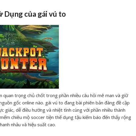
ử Dụng của gái vú to
m quan trọng chủ chốt trong phần nhiều câu hỏi mê man và giữ
nguồn gốc online nào. gái vú to đang bài phiên bản đáng đề cập
c giác, dễ điều hướng và nhiệt tình cùng với phần nhiều thành
nh mếm chiêu mộ soccer tiện thể dụng tậu kiếm báo đến thấy rộng
anh nhảu và hiệu suất cao.