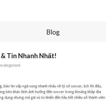
Blog
ố & Tin Nhanh Nhất!
ncategorized
 báo tin vấp ngã sung nhanh nhảu về tỷ số soccer, lịch thi đấu,
ng béo khác hình ảnh hưởng đến soccer trong khoảng khắp địa
ứng dụng nhưng mà gái vú to khiến đến hầu hết nhiều số thành viên