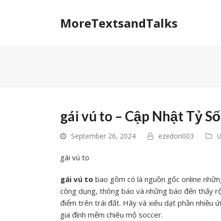
MoreTextsandTalks
gái vú to – Cập Nhật Tỷ S
September 26, 2024
ezedon003
U
gái vú to
gái vú to
bao gồm có là nguồn gốc online những,
công dụng, thông báo và những báo đến thấy rộ
điểm trên trái đất. Hãy và xiêu dạt phần nhiều 
gia đình mếm chiêu mộ soccer.