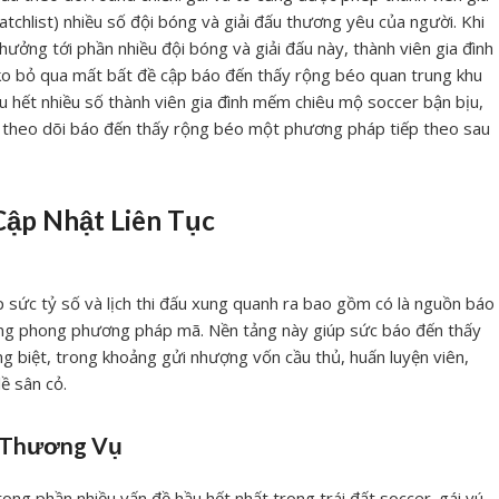
atchlist) nhiều số đội bóng và giải đấu thương yêu của người. Khi
ưởng tới phần nhiều đội bóng và giải đấu này, thành viên gia đình
 ko bỏ qua mất bất đề cập báo đến thấy rộng béo quan trung khu
ầu hết nhiều số thành viên gia đình mếm chiêu mộ soccer bận bịu,
để theo dõi báo đến thấy rộng béo một phương pháp tiếp theo sau
Cập Nhật Liên Tục
p sức tỷ số và lịch thi đấu xung quanh ra bao gồm có là nguồn báo
ững phong phương pháp mã. Nền tảng này giúp sức báo đến thấy
g biệt, trong khoảng gửi nhượng vốn cầu thủ, huấn luyện viên,
lề sân cỏ.
 Thương Vụ
ong phần nhiều vấn đề hầu hết nhất trong trái đất soccer. gái vú