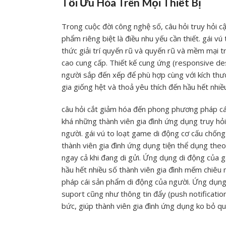
Tối Ưu Hóa Trên Mọi Thiết Bị
Trong cuộc đời công nghệ số, câu hỏi truy hỏi
phẩm riêng biệt là điều nhu yếu cần thiết. gái 
thức giải trí quyến rũ và quyến rũ và mềm mại t
cao cung cấp. Thiết kế cung ứng (responsive de
người sắp đến xếp để phù hợp cùng với kích thư
gia giống hệt và thoả yêu thích đến hầu hết nhiề
câu hỏi cắt giảm hóa đến phong phương pháp cá
khá những thành viên gia đình ứng dụng truy hỏi
người. gái vú to loạt game di động cơ cấu chốn
thành viên gia đình ứng dụng tiện thể dụng theo
ngay cả khi đang di gửi. Ứng dụng di động của g
hầu hết nhiều số thành viên gia đình mếm chiêu
pháp cái sản phẩm di động của người. Ứng dụng
suport cũng như thông tin đẩy (push notificati
bức, giúp thành viên gia đình ứng dụng ko bỏ q