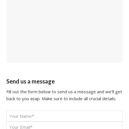
Send us a message
Fill out the form below to send us a message and we'll get
back to you asap. Make sure to include all crucial details.
Your
*
Name
Your