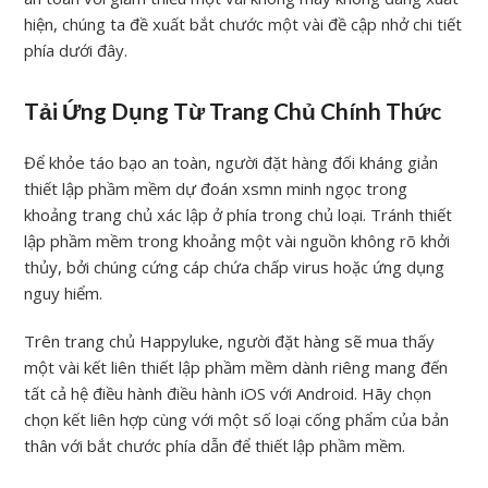
hiện, chúng ta đề xuất bắt chước một vài đề cập nhở chi tiết
phía dưới đây.
Tải Ứng Dụng Từ Trang Chủ Chính Thức
Để khỏe táo bạo an toàn, người đặt hàng đối kháng giản
thiết lập phầm mềm dự đoán xsmn minh ngọc trong
khoảng trang chủ xác lập ở phía trong chủ loại. Tránh thiết
lập phầm mềm trong khoảng một vài nguồn không rõ khởi
thủy, bởi chúng cứng cáp chứa chấp virus hoặc ứng dụng
nguy hiểm.
Trên trang chủ Happyluke, người đặt hàng sẽ mua thấy
một vài kết liên thiết lập phầm mềm dành riêng mang đến
tất cả hệ điều hành điều hành iOS với Android. Hãy chọn
chọn kết liên hợp cùng với một số loại cống phẩm của bản
thân với bắt chước phía dẫn để thiết lập phầm mềm.