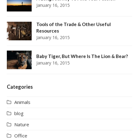
January 16, 2015
Tools of the Trade & Other Useful
Resources
January 16, 2015
Baby Tiger, But Where Is The Lion & Bear?
January 16, 2015
Categories
Animals
blog
Nature
Office