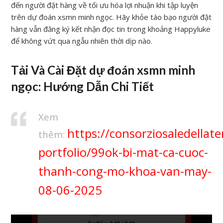
đến người đặt hàng về tối ưu hóa lợi nhuận khi tập luyện
trên dự đoán xsmn minh ngọc. Hãy khỏe táo bạo người đặt
hàng vẫn đăng ký kết nhận đọc tin trong khoảng Happyluke
để không vứt qua ngẫu nhiên thời dịp nào.
Tải Và Cài Đặt dự đoán xsmn minh
ngọc: Hướng Dẫn Chi Tiết
Xem
https://consorziosaledellate
thêm:
portfolio/99ok-bi-mat-ca-cuoc-
thanh-cong-mo-khoa-van-may-
08-06-2025