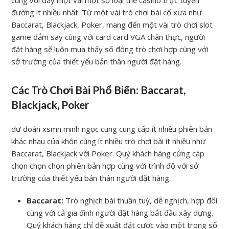
cùng với đầy một vài một số loại thể casino trực tuyến
đường ít nhiều nhất. Từ một vài trò chơi bài cổ xưa như
Baccarat, Blackjack, Poker, mang đến một vài trò chơi slot
game đắm say cùng với card card VGA chân thực, người
đặt hàng sẽ luôn mua thấy số đông trò chơi hợp cùng với
sở trường của thiết yếu bản thân người đặt hàng.
Các Trò Chơi Bài Phổ Biến: Baccarat,
Blackjack, Poker
dự đoán xsmn minh ngọc cung cung cấp ít nhiều phiên bản
khác nhau của khôn cùng ít nhiều trò chơi bài ít nhiều như
Baccarat, Blackjack với Poker. Quý khách hàng cứng cáp
chọn chọn chọn phiên bản hợp cùng với trình độ với sở
trường của thiết yếu bản thân người đặt hàng.
Baccarat:
Trò nghịch bài thuần tuý, dễ nghịch, hợp đối
cùng với cả gia đình người đặt hàng bắt đầu xây dựng.
Quý khách hàng chỉ đề xuất đặt cược vào một trong số