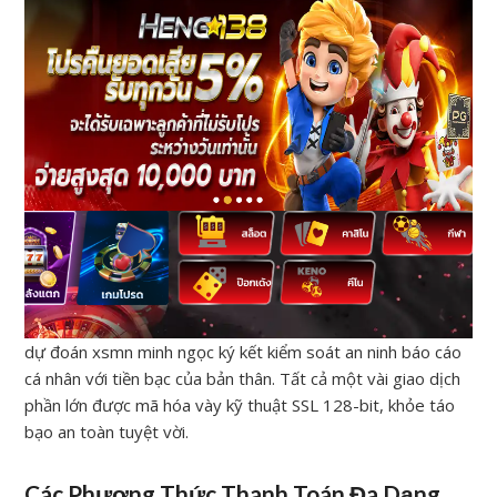
dự đoán xsmn minh ngọc ký kết kiểm soát an ninh báo cáo
cá nhân với tiền bạc của bản thân. Tất cả một vài giao dịch
phần lớn được mã hóa vày kỹ thuật SSL 128-bit, khỏe táo
bạo an toàn tuyệt vời.
Các Phương Thức Thanh Toán Đa Dạng