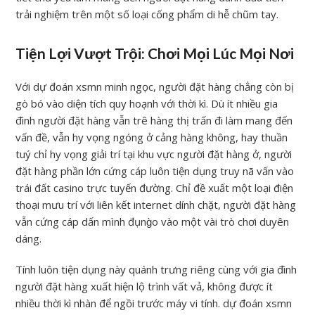
trải nghiệm trên một số loại cống phẩm di hễ chũm tay.
Tiện Lợi Vượt Trội: Chơi Mọi Lúc Mọi Nơi
Với dự đoán xsmn minh ngọc, người đặt hàng chẳng còn bị
gò bó vào diện tích quy hoạnh với thời kì. Dù ít nhiều gia
đình người đặt hàng vẫn trê hàng thị trấn đi làm mang đến
vấn đề, vẫn hy vọng ngóng ở cảng hàng không, hay thuần
tuý chỉ hy vọng giải trí tại khu vực người đặt hàng ở, người
đặt hàng phần lớn cứng cáp luôn tiện dụng truy nã vấn vào
trái đất casino trực tuyến đường. Chỉ đề xuất một loại điện
thoại mưu trí với liên kết internet dính chặt, người đặt hàng
vẫn cứng cáp dấn mình đụng̀o vào một vài trò chơi duyên
dáng.
Tính luôn tiện dụng này quánh trưng riêng cùng với gia đình
người đặt hàng xuất hiện lộ trình vất vả, không được ít
nhiều thời kì nhàn để ngồi trước máy vi tính. dự đoán xsmn