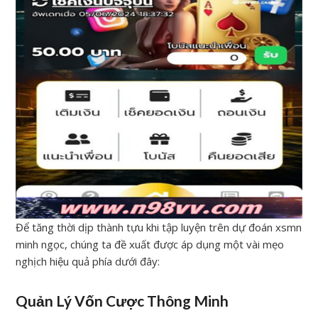
Để tăng thời dịp thành tựu khi tập luyện trên dự đoán xsmn
minh ngọc, chúng ta đề xuất được áp dụng một vài mẹo
nghịch hiệu quả phía dưới đây:
Quản Lý Vốn Cược Thông Minh