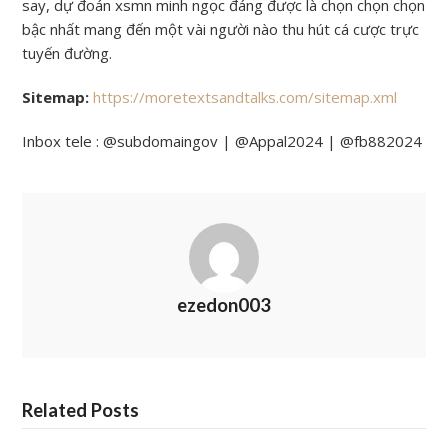
say, dự đoán xsmn minh ngọc đáng được là chọn chọn chọn
bậc nhất mang đến một vài người nào thu hút cá cược trực
tuyến đường.
Sitemap:
https://moretextsandtalks.com/sitemap.xml
Inbox tele : @subdomaingov | @Appal2024 | @fb882024
ezedon003
Related Posts