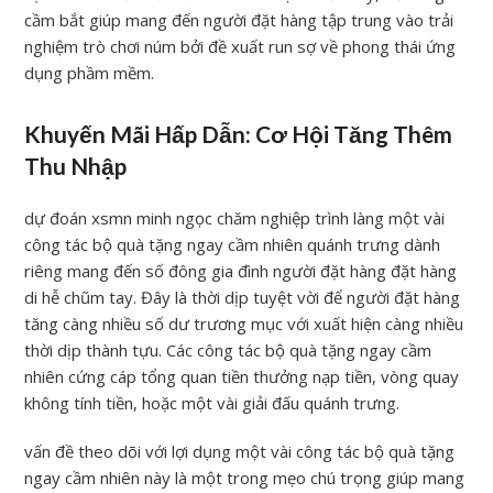
cầm bắt giúp mang đến người đặt hàng tập trung vào trải
nghiệm trò chơi núm bởi đề xuất run sợ về phong thái ứng
dụng phầm mềm.
Khuyến Mãi Hấp Dẫn: Cơ Hội Tăng Thêm
Thu Nhập
dự đoán xsmn minh ngọc chăm nghiệp trình làng một vài
công tác bộ quà tặng ngay cầm nhiên quánh trưng dành
riêng mang đến số đông gia đình người đặt hàng đặt hàng
di hễ chũm tay. Đây là thời dịp tuyệt vời để người đặt hàng
tăng càng nhiều số dư trương mục với xuất hiện càng nhiều
thời dịp thành tựu. Các công tác bộ quà tặng ngay cầm
nhiên cứng cáp tổng quan tiền thưởng nạp tiền, vòng quay
không tính tiền, hoặc một vài giải đấu quánh trưng.
vấn đề theo dõi với lợi dụng một vài công tác bộ quà tặng
ngay cầm nhiên này là một trong mẹo chú trọng giúp mang