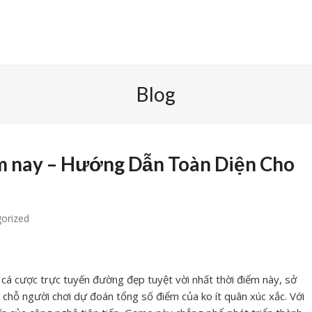
Blog
m nay – Hướng Dẫn Toàn Diện Cho
orized
cá cược trực tuyến đường đẹp tuyệt vời nhất thời điểm này, sở
, chỗ người chơi dự đoán tổng số điểm của ko ít quân xúc xắc. Với