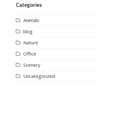
Categories
Animals
blog
Nature
Office
Scenery
Uncategorized