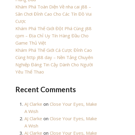
Khám Phá Toàn Diện Về nha cai j88 –
Sân Chơi Đỉnh Cao Cho Các Tín Đồ Vui
Cược
Khám Phá Thế Giới Đột Phá Cùng j88
cpm – Địa Chỉ Uy Tín Hàng Đầu Cho
Game Thủ Việt
Khám Phá Thế Giới Cá Cược Đỉnh Cao
Cùng http j88 day – Nền Tảng Chuyên
Nghiệp Đáng Tin Cậy Dành Cho Người
Yêu Thể Thao
Recent Comments
AJ Clarke
on
Close Your Eyes, Make
A Wish
AJ Clarke
on
Close Your Eyes, Make
A Wish
AJ Clarke
on
Close Your Eyes, Make