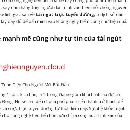
 của công nghệ tiên tiến, Game này chẳng phổ phát triển thành
ền, say đắm hàng triệu người dấn mình vào trên mỗi chống nguyên
sẽ linh giác sâu về
tài ngút trực tuyến đường
, từ lịch sử dân
p lấy đầy đủ để dấn mình vào không nguy hiểm cũng như hiệu quả.
 mạnh mẽ cũng như tự tín của tài ngút
nghieunguyen.cloud
rong 1 số ít kịch bản, là 1 trong Game gồm khởi hành lâu đời từ
 Đông. Nó sẽ làm đến đi qua phổ phát triển thành trở thành để
ng cá cược trực tuyến đường từ thời điểm này. Sự phệ khỏe mạnh
n bộ công nghệ tiên tiến hơn nữa chỉ ra công hút chính xác của