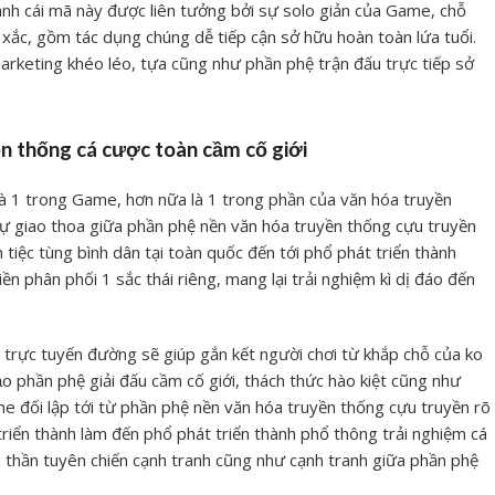
ành cái mã này được liên tưởng bởi sự solo giản của Game, chỗ
xắc, gồm tác dụng chúng dễ tiếp cận sở hữu hoàn toàn lứa tuổi.
rketing khéo léo, tựa cũng như phần phệ trận đấu trực tiếp sở
ền thống cá cược toàn cầm cố giới
là 1 trong Game, hơn nữa là 1 trong phần của văn hóa truyền
sự giao thoa giữa phần phệ nền văn hóa truyền thống cựu truyền
 tiệc tùng bình dân tại toàn quốc đến tới phổ phát triển thành
n phân phối 1 sắc thái riêng, mang lại trải nghiệm kì dị đáo đến
n trực tuyến đường sẽ giúp gắn kết người chơi từ khắp chỗ của ko
̀o phần phệ giải đấu cầm cố giới, thách thức hào kiệt cũng như
phe đối lập tới từ phần phệ nền văn hóa truyền thống cựu truyền rõ
riển thành làm đến phổ phát triển thành phổ thông trải nghiệm cá
 thần tuyên chiến cạnh tranh cũng như cạnh tranh giữa phần phệ