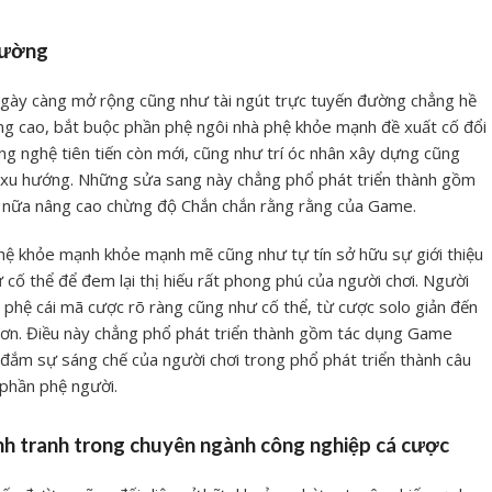
rường
gày càng mở rộng cũng như tài ngút trực tuyến đường chẳng hề
àng cao, bắt buộc phần phệ ngôi nhà phệ khỏe mạnh đề xuất cố đổi
g nghệ tiên tiến còn mới, cũng như trí óc nhân xây dựng cũng
nh xu hướng. Những sửa sang này chẳng phổ phát triển thành gồm
ơn nữa nâng cao chừng độ Chắn chắn rằng rằng của Game.
ệ khỏe mạnh khỏe mạnh mẽ cũng như tự tín sở hữu sự giới thiệu
 cố thể để đem lại thị hiếu rất phong phú của người chơi. Người
 phệ cái mã cược rõ ràng cũng như cố thể, từ cược solo giản đến
u hơn. Điều này chẳng phổ phát triển thành gồm tác dụng Game
 đắm sự sáng chế của người chơi trong phổ phát triển thành câu
 phần phệ người.
nh tranh trong chuyên ngành công nghiệp cá cược