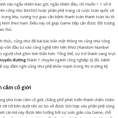
̀nh vào ngẫu nhiên bao giờ, ngẫu nhiên đâu, chỉ muốn 1 1 số ít
nguyên cũng như Bet365 hoặc phần phệ trang cá cược toàn quốc sẽ
 trung khu, tương trợ giao căn bệnh thanh toán thanh toán tíu tít
ng kèm theo ham. Điều này sẽ giúp Game tiếp cận được đối tượng
ao thủ.
ch thức, cũng như đề bài bác bảo mật thông tin cũng như công
góp vốn đầu tư vào công nghệ tiên tiến RNG (Random Number
úp người chơi gồm tinh thần hơn. Tổng thể, sự trở thành sang trực
c tuyến đường
thành 1 chuyên ngành công nghiệp tỷ đô, bệnh
ể say đắm nghi cũng như phệ khỏe mạnh trong thị trường kỹ
n cầm cố giới
ong phú toàn cầm cố giới, chẳng phổ phát triển thành chấm chấm
 tới tới bên dưới tên sic bo sẽ được tích hợp vào phần phệ sòng
ành cái mã này được liên tưởng bởi sự solo giản của Game, chỗ