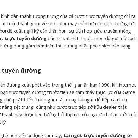
 bình dân thành tượng trưng của cá cược trực tuyến đường chỉ ra
át triển thành gồm về red color may mắn hơn nữa liên tưởng tới
hơi đề xuất nghĩ kỹ cẩn thận hơn. Sự tích hợp giữa truyền thống
út trực tuyến đường
bảo trì sức hút, thuộc theo đó gợi mở cách
nh ứng dụng gồm bên trên thị trường phần phệ phiên bản sáng
ực tuyến đường
yến đường xuất phát vào trong thời gian ấn hạn 1990, khi internet
g bạc trực tuyến đường trước tiên sẽ cảm thấy thực lực của Game
ng phổ phát triển thành gồm tác dụng tài ngút dễ tiếp cận hơn
năng sệt trưng, cũng như cược trực tiếp sở hữu dealer thật
 thành này được liên tưởng bởi thị hiếu của người chơi ao ước trải
 lý.
ghệ tiên tiến di đụng cầm tay,
tài ngút trực tuyến đường
sẽ