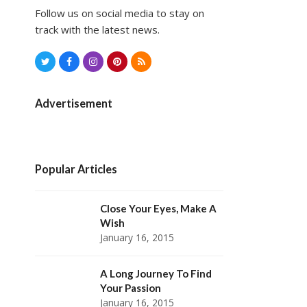
Follow us on social media to stay on
track with the latest news.
T
F
I
P
R
w
a
n
i
S
i
c
s
n
S
Advertisement
t
e
t
t
t
b
a
e
e
o
g
r
Popular Articles
r
o
r
e
k
a
s
Close Your Eyes, Make A
Wish
m
t
January 16, 2015
A Long Journey To Find
Your Passion
January 16, 2015