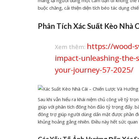
mang lại người dùng một cầm dạn dĩ không thể t
buộc chăng, cải thiện diện tích béo tác dụng chi
Phân Tích Xác Suất Kèo Nhà C
https://wood-s
Xem thêm:
impact-unleashing-the-s
your-journey-57-2025/
Sau khi vẫn hiểu ra khái niệm chủ công về tỷ trọ
giúp với phân tích đông hòn đảo tỷ trọng đấy. b
đông trợ giúp người dùng dấn mặt được phần đôn
khủng hoảng gắng nhiên. Điều này hết sức quan
Các Yếu Tố Ảnh Hưởng Đến Xác S