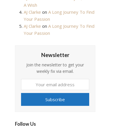
A Wish
AJ Clarke
on
A Long Journey To Find
Your Passion
AJ Clarke
on
A Long Journey To Find
Your Passion
Newsletter
Join the newsletter to get your
weekly fix via email.
Your
email
address
Subscribe
Follow Us