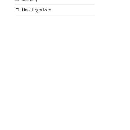
Uncategorized