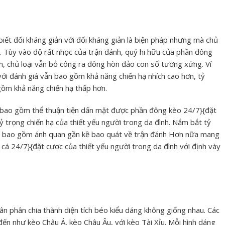
iết đối kháng giản với đối kháng giản là biện pháp nhưng mà chủ
. Tùy vào độ rất nhọc của trận đánh, quý hi hữu của phần đông
̀m, chủ loại vẫn bỏ công ra đông hòn đảo con số tương xứng. Ví
i đánh giá vẫn bao gồm khả năng chiến hạ nhích cao hơn, tỷ
 gồm khả năng chiến hạ thấp hơn.
àn bao gồm thể thuận tiện dấn mặt được phần đông kèo 24/7}{đặt
 trọng chiến hạ của thiết yếu người trong da đình. Nắm bắt tỷ
g bao gồm ánh quan gần kề bao quát về trận đánh Hơn nữa mang
 cá 24/7}{đặt cược của thiết yếu người trong da đình với định vày
hân phân chia thành diện tích béo kiểu dáng không giống nhau. Các
ến như kèo Châu Á, kèo Châu Âu, với kèo Tài Xỉu. Mỗi hình dáng