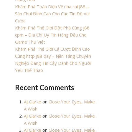
Khám Phá Toàn Diện Về nha cai j88 –
Sân Chơi Đỉnh Cao Cho Các Tín Đồ Vui
Cược
Khám Phá Thế Giới Đột Phá Cùng j88
cpm – Địa Chỉ Uy Tín Hàng Đầu Cho
Game Thủ Việt
Khám Phá Thế Giới Cá Cược Đỉnh Cao
Cùng http j88 day – Nền Tảng Chuyên
Nghiệp Đáng Tin Cậy Dành Cho Người
Yêu Thể Thao
Recent Comments
AJ Clarke
on
Close Your Eyes, Make
A Wish
AJ Clarke
on
Close Your Eyes, Make
A Wish
AJ Clarke
on
Close Your Eyes, Make