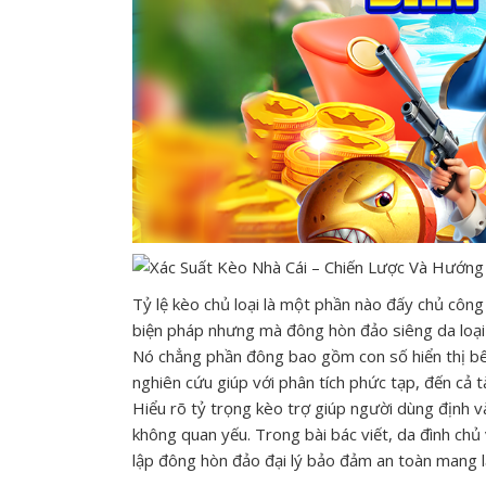
Tỷ lệ kèo chủ loại là một phần nào đấy chủ công
biện pháp nhưng mà đông hòn đảo siêng da loại c
Nó chẳng phần đông bao gồm con số hiển thị bê
nghiên cứu giúp với phân tích phức tạp, đến cả tà
Hiểu rõ tỷ trọng kèo trợ giúp người dùng định 
không quan yếu. Trong bài bác viết, da đình ch
lập đông hòn đảo đại lý bảo đảm an toàn mang lại