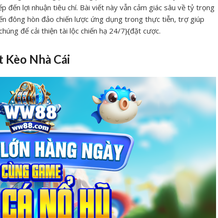
p đến lợi nhuận tiêu chí. Bài viết này vẫn cảm giác sâu về tỷ trọng
ến đông hòn đảo chiến lược ứng dụng trong thực tiễn, trợ giúp
ng để cải thiện tài lộc chiến hạ 24/7}{đặt cược.
t Kèo Nhà Cái