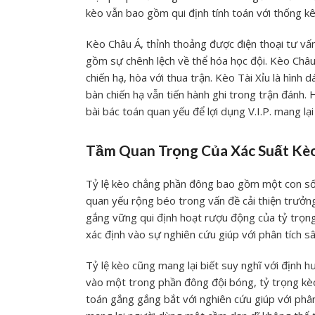
kèo vẫn bao gồm qui định tính toán với thống k
Kèo Châu Á, thỉnh thoảng được điện thoại tư vấ
gồm sự chênh lệch về thể hóa học đội. Kèo Châu Â
chiến hạ, hòa với thua trận. Kèo Tài Xỉu là hìn
bàn chiến hạ vẫn tiến hành ghi trong trận đánh
bài bác toán quan yếu để lợi dụng V.I.P. mang lạ
Tầm Quan Trọng Của Xác Suất Kè
Tỷ lệ kèo chẳng phần đông bao gồm một con số 
quan yếu rộng béo trong vấn đề cải thiện trưởn
gắng vững qui định hoạt rượu động của tỷ trọn
xác định vào sự nghiên cứu giúp với phân tích 
Tỷ lệ kèo cũng mang lại biết suy nghĩ với định 
vào một trong phần đông đội bóng, tỷ trọng kè
toán gắng gắng bắt với nghiên cứu giúp với ph