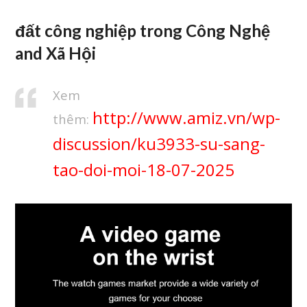
đất công nghiệp trong Công Nghệ
and Xã Hội
Xem
http://www.amiz.vn/wp-
thêm:
discussion/ku3933-su-sang-
tao-doi-moi-18-07-2025