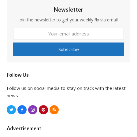
Newsletter
Join the newsletter to get your weekly fix via email.
Your
email
address
Subscribe
Follow Us
Follow us on social media to stay on track with the latest
news.
T
F
I
P
R
w
a
n
i
S
i
c
s
n
S
Advertisement