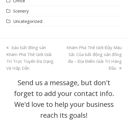
Office
Scenery
Uncategorized
previous
báo bất đông sản
next
Khám Phá Thế Giới Đầy Màu
Khám Phá Thế Giới Giải
post:
post:
Sắc Của bất động sản đống
Trí Trực Tuyến Đa Dạng
đa – Địa Điểm Giải Trí Hàng
Và Hấp Dẫn
Đầu
Send us a message, but don't
forget to add your contact info.
We'd love to help your business
reach its goals!