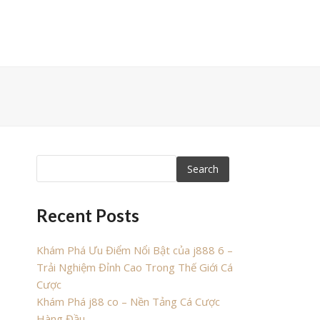
Search
Recent Posts
Khám Phá Ưu Điểm Nổi Bật của j888 6 –
Trải Nghiệm Đỉnh Cao Trong Thế Giới Cá
Cược
Khám Phá j88 co – Nền Tảng Cá Cược
Hàng Đầu