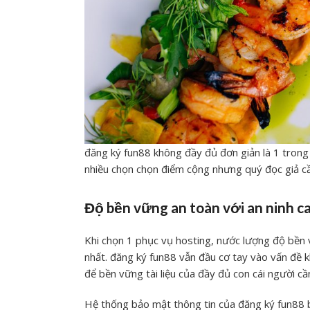
đăng ký fun88 không đầy đủ đơn giản là 1 trong
nhiều chọn chọn điểm cộng nhưng quý đọc giả cần
Độ bền vững an toàn với an ninh c
Khi chọn 1 phục vụ hosting, nước lượng độ bền v
nhất. đăng ký fun88 vẫn đầu cơ tay vào vấn đề 
để bền vững tài liệu của đầy đủ con cái người c
Hệ thống bảo mật thông tin của đăng ký fun88 b