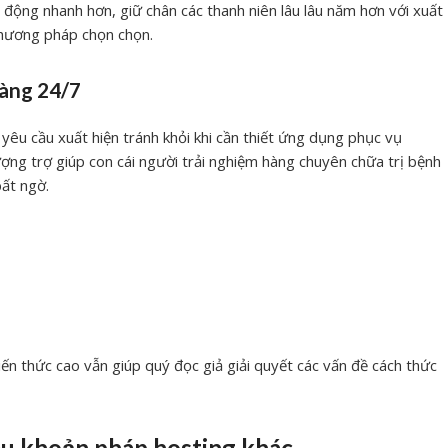
động nhanh hơn, giữ chân các thanh niên lâu lâu năm hơn với xuất
phương pháp chọn chọn.
hàng 24/7
 yêu cầu xuất hiện tránh khỏi khi cần thiết ứng dụng phục vụ
ượng trợ giúp con cái người trải nghiệm hàng chuyên chữa trị bệnh
bất ngờ.
kiến thức cao vẫn giúp quý đọc giả giải quyết các vấn đề cách thức
ều khoản pháp hosting khác