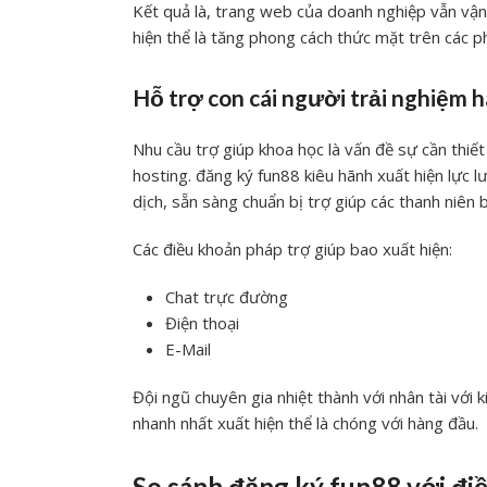
Kết quả là, trang web của doanh nghiệp vẫn vận 
hiện thể là tăng phong cách thức mặt trên các 
Hỗ trợ con cái người trải nghiệm 
Nhu cầu trợ giúp khoa học là vấn đề sự cần thiết
hosting. đăng ký fun88 kiêu hãnh xuất hiện lực l
dịch, sẵn sàng chuẩn bị trợ giúp các thanh niên 
Các điều khoản pháp trợ giúp bao xuất hiện:
Chat trực đường
Điện thoại
E-Mail
Đội ngũ chuyên gia nhiệt thành với nhân tài với 
nhanh nhất xuất hiện thể là chóng với hàng đầu.
So sánh đăng ký fun88 với đi