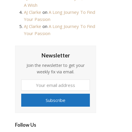
A Wish
AJ Clarke
on
A Long Journey To Find
Your Passion
AJ Clarke
on
A Long Journey To Find
Your Passion
Newsletter
Join the newsletter to get your
weekly fix via email.
Your
email
address
Subscribe
Follow Us