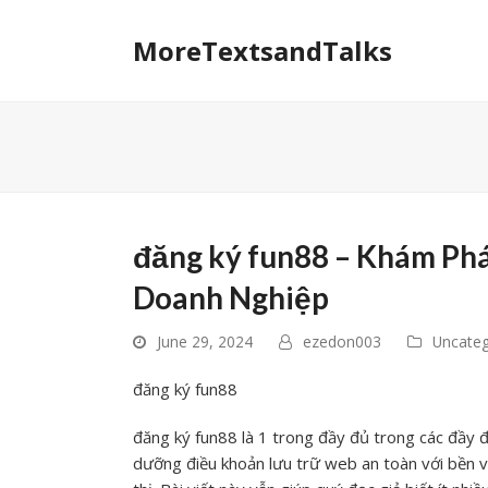
MoreTextsandTalks
đăng ký fun88 – Khám Phá
Doanh Nghiệp
June 29, 2024
ezedon003
Uncateg
đăng ký fun88
đăng ký fun88 là 1 trong đầy đủ trong các đầy đ
dưỡng điều khoản lưu trữ web an toàn với bền v