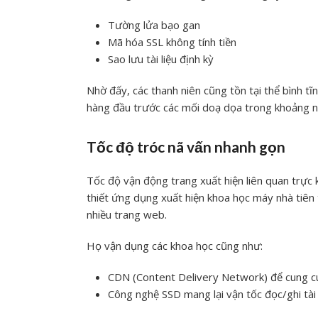
Tường lửa bạo gan
Mã hóa SSL không tính tiền
Sao lưu tài liệu định kỳ
Nhờ đấy, các thanh niên cũng tồn tại thể bình tĩ
hàng đầu trước các mối doạ dọa trong khoảng ng
Tốc độ tróc nã vấn nhanh gọn
Tốc độ vận động trang xuất hiện liên quan trực 
thiết ứng dụng xuất hiện khoa học máy nhà tiên
nhiều trang web.
Họ vận dụng các khoa học cũng như:
CDN (Content Delivery Network) để cung c
Công nghệ SSD mang lại vận tốc đọc/ghi tài 