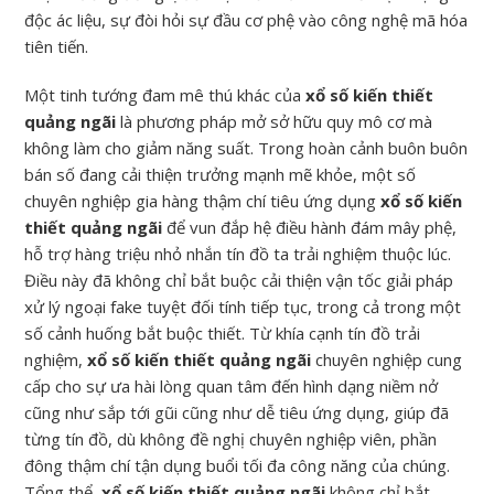
độc ác liệu, sự đòi hỏi sự đầu cơ phệ vào công nghệ mã hóa
tiên tiến.
Một tinh tướng đam mê thú khác của
xổ số kiến thiết
quảng ngãi
là phương pháp mở sở hữu quy mô cơ mà
không làm cho giảm năng suất. Trong hoàn cảnh buôn buôn
bán số đang cải thiện trưởng mạnh mẽ khỏe, một số
chuyên nghiệp gia hàng thậm chí tiêu ứng dụng
xổ số kiến
thiết quảng ngãi
để vun đắp hệ điều hành đám mây phệ,
hỗ trợ hàng triệu nhỏ nhắn tín đồ ta trải nghiệm thuộc lúc.
Điều này đã không chỉ bắt buộc cải thiện vận tốc giải pháp
xử lý ngoại fake tuyệt đối tính tiếp tục, trong cả trong một
số cảnh huống bắt buộc thiết. Từ khía cạnh tín đồ trải
nghiệm,
xổ số kiến thiết quảng ngãi
chuyên nghiệp cung
cấp cho sự ưa hài lòng quan tâm đến hình dạng niềm nở
cũng như sắp tới gũi cũng như dễ tiêu ứng dụng, giúp đã
từng tín đồ, dù không đề nghị chuyên nghiệp viên, phần
đông thậm chí tận dụng buổi tối đa công năng của chúng.
Tổng thể,
xổ số kiến thiết quảng ngãi
không chỉ bắt