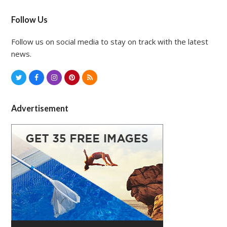
Follow Us
Follow us on social media to stay on track with the latest
news.
T
F
I
P
R
w
a
n
i
S
i
c
s
n
S
Advertisement
t
e
t
t
t
b
a
e
e
o
g
r
r
o
r
e
k
a
s
m
t