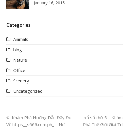
January 16, 2015
Categories
Animals
blog
Nature
Office
Scenery
Uncategorized
previous
Khám Phá Hướng Dẫn Đầy Đủ
next
xổ số thứ 5 – Khám
Về https__s666.com.ph_ – Nơi
post:
Phá Thế Giới Giải Trí
post: