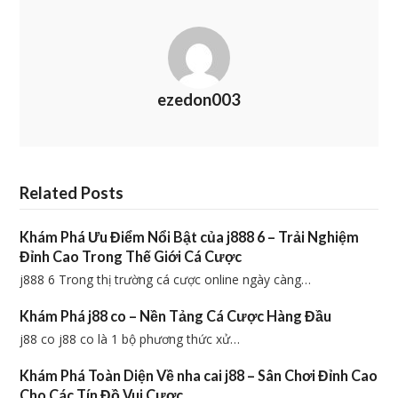
ezedon003
Related Posts
Khám Phá Ưu Điểm Nổi Bật của j888 6 – Trải Nghiệm
Đỉnh Cao Trong Thế Giới Cá Cược
j888 6 Trong thị trường cá cược online ngày càng…
Khám Phá j88 co – Nền Tảng Cá Cược Hàng Đầu
j88 co j88 co là 1 bộ phương thức xử…
Khám Phá Toàn Diện Về nha cai j88 – Sân Chơi Đỉnh Cao
Cho Các Tín Đồ Vui Cược