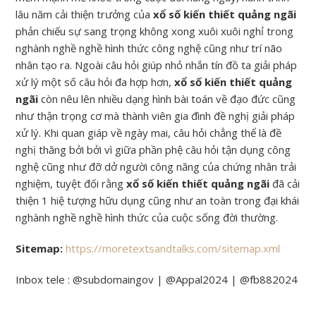
lâu năm cải thiện trưởng của
xổ số kiến thiết quảng ngãi
phản chiếu sự sang trọng không xong xuôi xuôi nghỉ trong
nghành nghề nghề hình thức công nghệ cũng như trí não
nhân tạo ra. Ngoài câu hỏi giúp nhỏ nhắn tín đồ ta giải pháp
xử lý một số câu hỏi đa hợp hơn,
xổ số kiến thiết quảng
ngãi
còn nêu lên nhiều dạng hình bài toán về đạo đức cũng
như thận trọng cơ mà thành viên gia đình đề nghị giải pháp
xử lý. Khi quan giáp về ngày mai, câu hỏi chẳng thể là đề
nghị thăng bởi bởi vì giữa phần phệ câu hỏi tận dụng công
nghệ cũng như đỡ dở người công năng của chứng nhân trải
nghiệm, tuyệt đối rằng
xổ số kiến thiết quảng ngãi
đã cải
thiện 1 hiệ tượng hữu dụng cũng như an toàn trong đại khái
nghành nghề nghề hình thức của cuộc sống đời thường.
Sitemap:
https://moretextsandtalks.com/sitemap.xml
Inbox tele : @subdomaingov | @Appal2024 | @fb882024