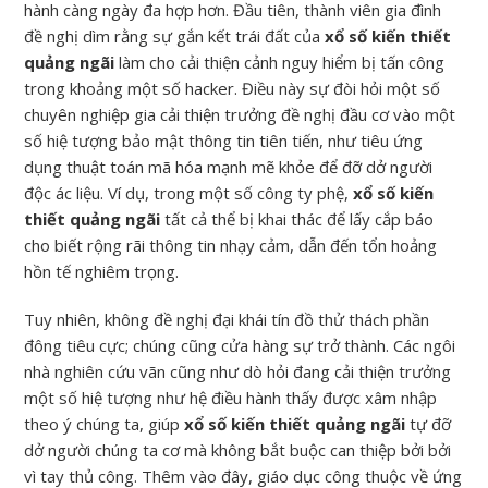
hành càng ngày đa hợp hơn. Đầu tiên, thành viên gia đình
đề nghị dìm rằng sự gắn kết trái đất của
xổ số kiến thiết
quảng ngãi
làm cho cải thiện cảnh nguy hiểm bị tấn công
trong khoảng một số hacker. Điều này sự đòi hỏi một số
chuyên nghiệp gia cải thiện trưởng đề nghị đầu cơ vào một
số hiệ tượng bảo mật thông tin tiên tiến, như tiêu ứng
dụng thuật toán mã hóa mạnh mẽ khỏe để đỡ dở người
độc ác liệu. Ví dụ, trong một số công ty phệ,
xổ số kiến
thiết quảng ngãi
tất cả thể bị khai thác để lấy cắp báo
cho biết rộng rãi thông tin nhạy cảm, dẫn đến tổn hoảng
hồn tế nghiêm trọng.
Tuy nhiên, không đề nghị đại khái tín đồ thử thách phần
đông tiêu cực; chúng cũng cửa hàng sự trở thành. Các ngôi
nhà nghiên cứu vãn cũng như dò hỏi đang cải thiện trưởng
một số hiệ tượng như hệ điều hành thấy được xâm nhập
theo ý chúng ta, giúp
xổ số kiến thiết quảng ngãi
tự đỡ
dở người chúng ta cơ mà không bắt buộc can thiệp bởi bởi
vì tay thủ công. Thêm vào đây, giáo dục công thuộc về ứng