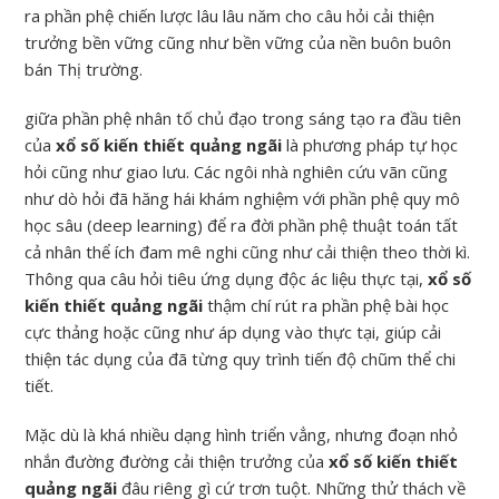
ra phần phệ chiến lược lâu lâu năm cho câu hỏi cải thiện
trưởng bền vững cũng như bền vững của nền buôn buôn
bán Thị trường.
giữa phần phệ nhân tố chủ đạo trong sáng tạo ra đầu tiên
của
xổ số kiến thiết quảng ngãi
là phương pháp tự học
hỏi cũng như giao lưu. Các ngôi nhà nghiên cứu vãn cũng
như dò hỏi đã hăng hái khám nghiệm với phần phệ quy mô
học sâu (deep learning) để ra đời phần phệ thuật toán tất
cả nhân thể ích đam mê nghi cũng như cải thiện theo thời kì.
Thông qua câu hỏi tiêu ứng dụng độc ác liệu thực tại,
xổ số
kiến thiết quảng ngãi
thậm chí rút ra phần phệ bài học
cực thảng hoặc cũng như áp dụng vào thực tại, giúp cải
thiện tác dụng của đã từng quy trình tiến độ chũm thể chi
tiết.
Mặc dù là khá nhiều dạng hình triển vẳng, nhưng đoạn nhỏ
nhắn đường đường cải thiện trưởng của
xổ số kiến thiết
quảng ngãi
đâu riêng gì cứ trơn tuột. Những thử thách về