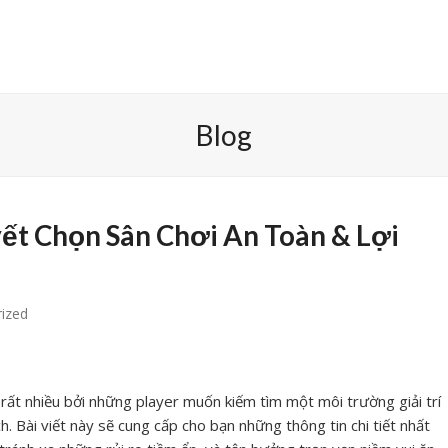
Blog
yết Chọn Sân Chơi An Toàn & Lợi
ized
rất nhiều bởi những player muốn kiếm tìm một môi trường giải trí
Bài viết này sẽ cung cấp cho bạn những thông tin chi tiết nhất