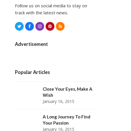
Follow us on social media to stay on
track with the latest news.
T
F
I
P
R
w
a
n
i
S
i
c
s
n
S
Advertisement
t
e
t
t
t
b
a
e
e
o
g
r
Popular Articles
r
o
r
e
k
a
s
Close Your Eyes, Make A
Wish
m
t
January 16, 2015
A Long Journey To Find
Your Passion
January 16, 2015