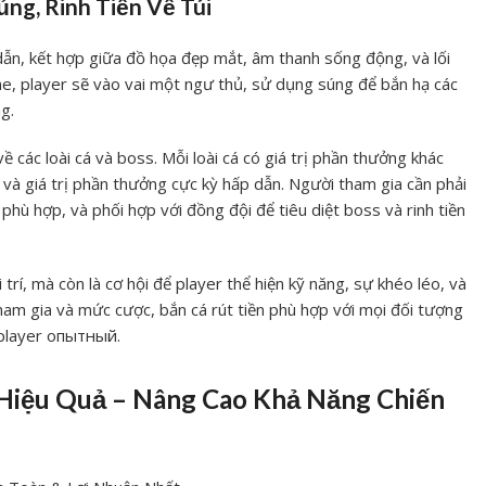
ng, Rinh Tiền Về Túi
p dẫn, kết hợp giữa đồ họa đẹp mắt, âm thanh sống động, và lối
e, player sẽ vào vai một ngư thủ, sử dụng súng để bắn hạ các
g.
ề các loài cá và boss. Mỗi loài cá có giá trị phần thưởng khác
 và giá trị phần thưởng cực kỳ hấp dẫn. Người tham gia cần phải
 phù hợp, và phối hợp với đồng đội để tiêu diệt boss và rinh tiền
 trí, mà còn là cơ hội để player thể hiện kỹ năng, sự khéo léo, và
ham gia và mức cược, bắn cá rút tiền phù hợp với mọi đối tượng
 player опытный.
iệu Quả – Nâng Cao Khả Năng Chiến