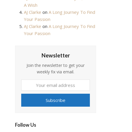
A Wish
AJ Clarke
on
A Long Journey To Find
Your Passion
AJ Clarke
on
A Long Journey To Find
Your Passion
Newsletter
Join the newsletter to get your
weekly fix via email.
Your
email
address
Subscribe
Follow Us