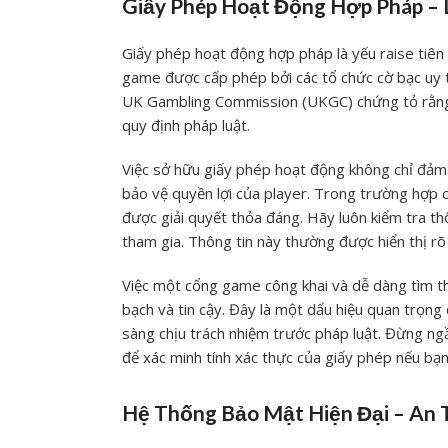
Giấy Phép Hoạt Động Hợp Pháp – 
Giấy phép hoạt động hợp pháp là yếu raise tiên
game được cấp phép bởi các tổ chức cờ bạc uy 
UK Gambling Commission (UKGC) chứng tỏ rằng h
quy định pháp luật.
Việc sở hữu giấy phép hoạt động không chỉ đảm 
bảo vệ quyền lợi của player. Trong trường hợp có
được giải quyết thỏa đáng. Hãy luôn kiểm tra t
tham gia. Thông tin này thường được hiển thị r
Việc một cổng game công khai và dễ dàng tìm th
bạch và tin cậy. Đây là một dấu hiệu quan trọ
sàng chịu trách nhiệm trước pháp luật. Đừng ng
để xác minh tính xác thực của giấy phép nếu bạn
Hệ Thống Bảo Mật Hiện Đại – An 