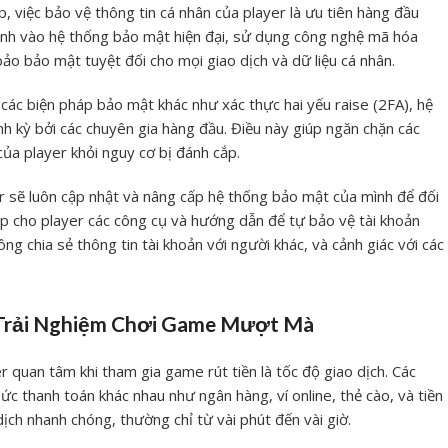
 việc bảo vệ thông tin cá nhân của player là ưu tiên hàng đầu
ạnh vào hệ thống bảo mật hiện đại, sử dụng công nghệ mã hóa
ảo bảo mật tuyệt đối cho mọi giao dịch và dữ liệu cá nhân.
các biện pháp bảo mật khác như xác thực hai yếu raise (2FA), hệ
nh kỳ bởi các chuyên gia hàng đầu. Điều này giúp ngăn chặn các
của player khỏi nguy cơ bị đánh cắp.
 sẽ luôn cập nhật và nâng cấp hệ thống bảo mật của mình để đối
p cho player các công cụ và hướng dẫn để tự bảo vệ tài khoản
g chia sẻ thông tin tài khoản với người khác, và cảnh giác với các
 Trải Nghiệm Chơi Game Mượt Mà
quan tâm khi tham gia game rút tiền là tốc độ giao dịch. Các
c thanh toán khác nhau như ngân hàng, ví online, thẻ cào, và tiền
dịch nhanh chóng, thường chỉ từ vài phút đến vài giờ.