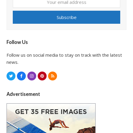
Your
email
address
Subscribe
Follow Us
Follow us on social media to stay on track with the latest
news.
T
F
I
P
R
w
a
n
i
S
i
c
s
n
S
Advertisement
t
e
t
t
t
b
a
e
e
o
g
r
r
o
r
e