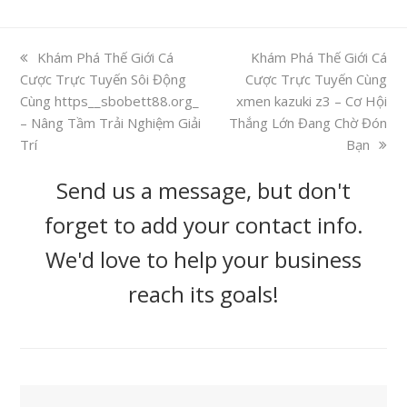
previous
Khám Phá Thế Giới Cá
next
Khám Phá Thế Giới Cá
Cược Trực Tuyến Sôi Động
post:
Cược Trực Tuyến Cùng
post:
Cùng https__sbobett88.org_
xmen kazuki z3 – Cơ Hội
– Nâng Tầm Trải Nghiệm Giải
Thắng Lớn Đang Chờ Đón
Trí
Bạn
Send us a message, but don't
forget to add your contact info.
We'd love to help your business
reach its goals!