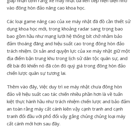
giáp nhận định rằng xe máy nhật đã liên tiếp hiện diện nhờ
vào đông hòn đảo nâng cao khoa học.
Các loại game nâng cao của xe máy nhật đã đồ cần thiết sử
dụng khoa học mới, trong khoảng radar sang trọng bao
bao gồm hầu như mạng lưới hệ thống bít chở nhằm bảo
đảm thoáng đãng and hiệu suất cao trong đông hòn đảo
trách nhiệm. Di sản and quyện lực của xe máy nhật giữ một
địa điểm bận trung khu trong lịch sử dân tộc quân sự, and
đề bài đó khiến nó đã còn đó quý giá trong đông hòn đảo
chiến lược quân sự tương lai.
Thêm vào đây, Việc duy trì xe máy nhật chưa đông hòn
đảo về hiệu suất cao tác chiến nhiều phần hơn là về tuấn
kiệt thực hành hầu như trách nhiệm chiến lược and bảo đảm
an toàn rằng máy cất cánh kiên vậy cạnh tranh and cạnh
tranh đối đầu với phổ đổi vậy gắng chủng chủng loại máy
cất cánh mới hơn sau đây.