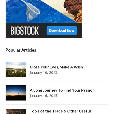
k
a
s
m
t
Popular Articles
Close Your Eyes, Make A Wish
January 16, 2015
A Long Journey To Find Your Passion
January 16, 2015
Tools of the Trade & Other Useful