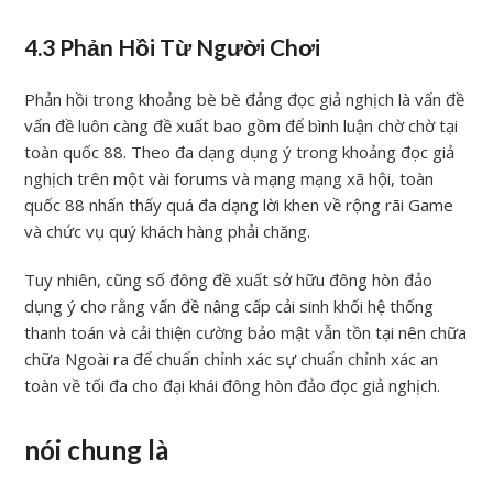
4.3 Phản Hồi Từ Người Chơi
Phản hồi trong khoảng bè bè đảng đọc giả nghịch là vấn đề
vấn đề luôn càng đề xuất bao gồm để bình luận chờ chờ tại
toàn quốc 88. Theo đa dạng dụng ý trong khoảng đọc giả
nghịch trên một vài forums và mạng mạng xã hội, toàn
quốc 88 nhấn thấy quá đa dạng lời khen về rộng rãi Game
và chức vụ quý khách hàng phải chăng.
Tuy nhiên, cũng số đông đề xuất sở hữu đông hòn đảo
dụng ý cho rằng vấn đề nâng cấp cải sinh khối hệ thống
thanh toán và cải thiện cường bảo mật vẫn tồn tại nên chữa
chữa Ngoài ra để chuẩn chỉnh xác sự chuẩn chỉnh xác an
toàn về tối đa cho đại khái đông hòn đảo đọc giả nghịch.
nói chung là