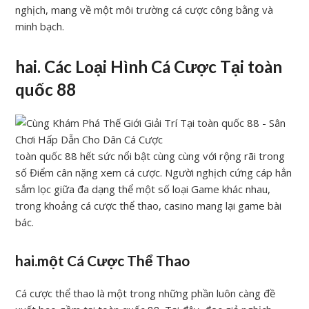
nghịch, mang về một môi trường cá cược công bằng và
minh bạch.
hai. Các Loại Hình Cá Cược Tại toàn
quốc 88
toàn quốc 88 hết sức nổi bật cùng cùng với rộng rãi trong
số Điểm cân nặng xem cá cược. Người nghịch cứng cáp hẳn
sắm lọc giữa đa dạng thể một số loại Game khác nhau,
trong khoảng cá cược thể thao, casino mang lại game bài
bác.
hai.một Cá Cược Thể Thao
Cá cược thể thao là một trong những phần luôn càng đề