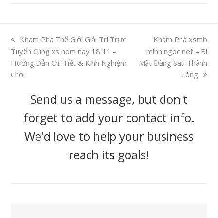
previous
Khám Phá Thế Giới Giải Trí Trực
next
Khám Phá xsmb
Tuyến Cùng xs hom nay 18 11 –
post:
minh ngoc net – Bí
post:
Hướng Dẫn Chi Tiết & Kinh Nghiệm
Mật Đằng Sau Thành
Chơi
Công
Send us a message, but don't
forget to add your contact info.
We'd love to help your business
reach its goals!