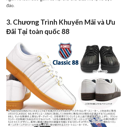
đáo.
3. Chương Trình Khuyến Mãi và Ưu
Đãi Tại toàn quốc 88