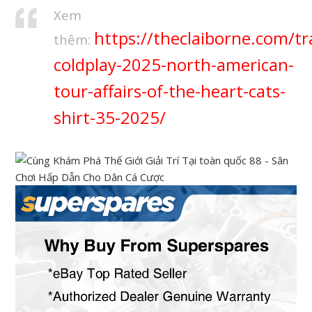
Xem
https://theclaiborne.com/tr
thêm:
coldplay-2025-north-american-
tour-affairs-of-the-heart-cats-
shirt-35-2025/