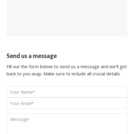
Send us a message
Fill out the form below to send us a message and we'll get
back to you asap. Make sure to include all crucial details.
Your
*
Name
Your
*
Email
Message