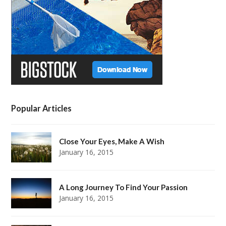
r
o
r
e
k
a
s
m
t
Popular Articles
Close Your Eyes, Make A Wish
January 16, 2015
A Long Journey To Find Your Passion
January 16, 2015