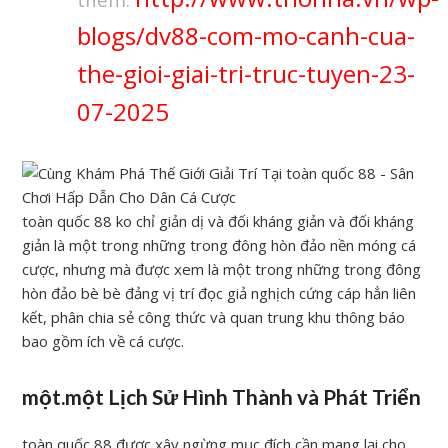
blogs/dv88-com-mo-canh-cua-
the-gioi-giai-tri-truc-tuyen-23-
07-2025
toàn quốc 88 ko chỉ giản dị và đối kháng giản và đối kháng
giản là một trong những trong đông hòn đảo nền móng cá
cược, nhưng mà được xem là một trong những trong đông
hòn đảo bè bè đảng vị trí đọc giả nghịch cứng cáp hẳn liên
kết, phân chia sẻ công thức và quan trung khu thông báo
bao gồm ích về cá cược.
một.một Lịch Sử Hình Thành và Phát Triển
toàn quốc 88 được xây ngừng mục đích cần mang lại cho