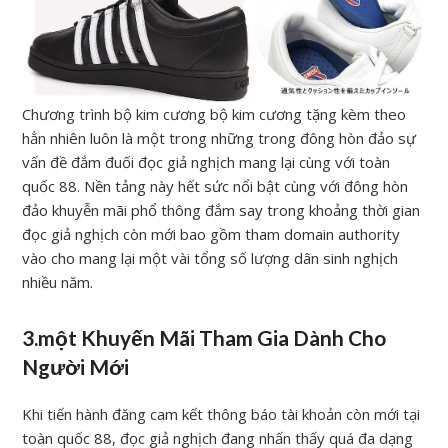
Chương trình bộ kim cương bộ kim cương tặng kèm theo
hẳn nhiên luôn là một trong những trong đông hòn đảo sự
vấn đề đắm đuối đọc giả nghịch mang lại cùng với toàn
quốc 88. Nền tảng này hết sức nổi bật cùng với đông hòn
đảo khuyễn mãi phổ thông đắm say trong khoảng thời gian
đọc giả nghịch còn mới bao gồm tham domain authority
vào cho mang lại một vài tổng số lượng dân sinh nghịch
nhiều năm.
3.một Khuyến Mãi Tham Gia Dành Cho
Người Mới
Khi tiến hành đăng cam kết thông báo tài khoản còn mới tại
toàn quốc 88, đọc giả nghịch đang nhấn thấy quá đa dạng