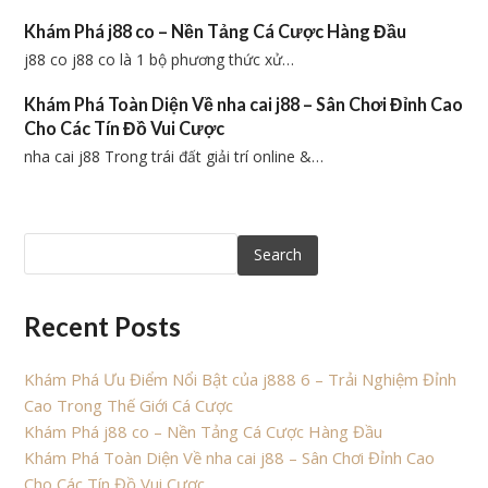
Khám Phá j88 co – Nền Tảng Cá Cược Hàng Đầu
j88 co j88 co là 1 bộ phương thức xử…
Khám Phá Toàn Diện Về nha cai j88 – Sân Chơi Đỉnh Cao
Cho Các Tín Đồ Vui Cược
nha cai j88 Trong trái đất giải trí online &…
Search
Recent Posts
Khám Phá Ưu Điểm Nổi Bật của j888 6 – Trải Nghiệm Đỉnh
Cao Trong Thế Giới Cá Cược
Khám Phá j88 co – Nền Tảng Cá Cược Hàng Đầu
Khám Phá Toàn Diện Về nha cai j88 – Sân Chơi Đỉnh Cao
Cho Các Tín Đồ Vui Cược