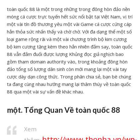
toàn quốc 88 là một trong những trong đông hòn đảo nền
móng cá cược trực tuyến hết sức nổi bật tại Việt Nam, vị trí
một vài tín đồ thương yêu một vài Game cá cược cứng cáp
hẳn thỏa sức nhấn thấy và chờ chờ. Với đa dạng thể một số
loại game rộng rãi và một vài chương trình bộ kim cương
bộ kim cương tặng kèm theo hẳn nhiên đắm say, toàn quốc
88 vẫn đắm đuối được lượng Khủng đọc giả nghịch bao
gồm tham domain authority vào, trong khoảng đông hòn
đảo tổng số lượng dân sinh còn mới mang lại một vài tay
cược dày dạn công thức. Trong phân chia sẻ, bạn bè chúng
ta đang cùng nhau hướng mang lại thâm thúy về toàn quốc
88 qua một vài sự vấn đề khác nhau.
một. Tổng Quan Về toàn quốc 88
Xem
http://www.thonha.vn/wp-
thêm: