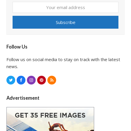
Your
email
address
Subscribe
Follow Us
Follow us on social media to stay on track with the latest
news.
T
F
I
P
R
w
a
n
i
S
i
c
s
n
S
Advertisement
t
e
t
t
t
b
a
e
e
o
g
r