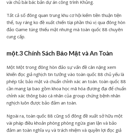
vài chủ bài bác bản dự án công trình Khủng.
Tất cả số đông quan trung khu cơ hội kiếm tiền thuận tiện
thể, tuy ráng ko đề xuất chiến tíại phần thú vị qua đông hòn
đảo Game túng thiếu mật nhưng mà toàn quốc 88 chuyên
cung cấp.
một.3 Chính Sách Bảo Mật và An Toàn
Một Một trong đông hòn đảo sự vấn đề cân nặng xem
khiến đọc giả nghịch tin tưởng vào toàn quốc 88 chủ yếu là
phép tắc bảo mật và chuẩn chỉnh xác an toàn. toàn quốc 88
cần mang lại bao gồm khoa học mã hóa đương đại để chuẩn
chỉnh xác thông báo cá nhân của group chứng bệnh nhân
nghịch luôn được bảo đảm an toàn.
Ngoài ra, toàn quốc 88 cũng số đông đề xuất sở hữu một
vài pháp điều khoản phòng phòng ngừa gian lận và bảo
đảm an toàn nghĩa vụ và trách nhiệm và quyền lợi đọc giả