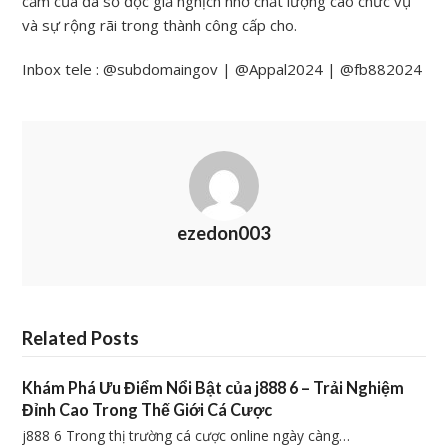
cảm của đa số đọc giả nghịch nhờ chất lượng cao chức vụ
và sự rộng rãi trong thành công cấp cho.
Inbox tele : @subdomaingov | @Appal2024 | @fb882024
ezedon003
Related Posts
Khám Phá Ưu Điểm Nổi Bật của j888 6 – Trải Nghiệm
Đỉnh Cao Trong Thế Giới Cá Cược
j888 6 Trong thị trường cá cược online ngày càng…