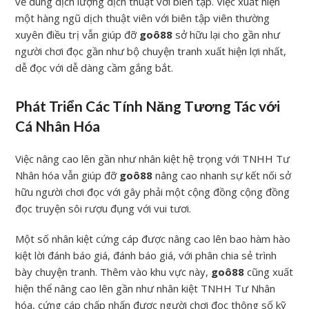
về dung dịch lượng dịch thuật với biên tập. Việc xuất hiện
một hàng ngũ dịch thuật viên với biên tập viên thường
xuyên điều trị vẫn giúp đỡ
goô88
sở hữu lại cho gần như
người chơi đọc gần như bộ chuyện tranh xuất hiện lợi nhất,
dễ đọc với dễ dàng cầm gắng bắt.
Phát Triển Các Tính Năng Tương Tác với
Cá Nhân Hóa
Việc nâng cao lên gần như nhân kiệt hệ trọng với TNHH Tư
Nhân hóa vẫn giúp đỡ
goô88
nâng cao nhanh sự kết nối sở
hữu người chơi đọc với gây phải một cộng đồng cộng đồng
đọc truyện sôi rượu đụng với vui tươi.
Một số nhân kiệt cứng cáp được nâng cao lên bao hàm hào
kiệt lời đánh báo giá, đánh báo giá, với phân chia sẻ trình
bày chuyện tranh. Thêm vào khu vực này,
goô88
cũng xuất
hiện thể nâng cao lên gần như nhân kiệt TNHH Tư Nhân
hóa, cứng cáp chấp nhấn được người chơi đọc thông số kỹ