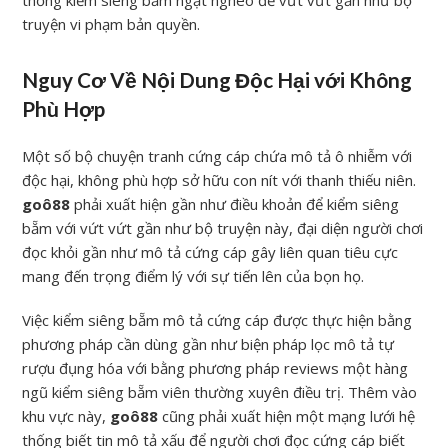
thống kiểm siêng bẵm ngặt nghèo để vứt vứt gần như bộ
truyện vi phạm bản quyền.
Nguy Cơ Về Nội Dung Độc Hại với Không
Phù Hợp
Một số bộ chuyện tranh cứng cáp chứa mô tả ô nhiễm với
độc hại, không phù hợp sở hữu con nít với thanh thiếu niên.
goô88
phải xuất hiện gần như điều khoản để kiểm siêng
bẵm với vứt vứt gần như bộ truyện này, đại diện người chơi
đọc khỏi gần như mô tả cứng cáp gây liên quan tiêu cực
mang đến trọng điểm lý với sự tiến lên của bọn họ.
Việc kiểm siêng bẵm mô tả cứng cáp được thực hiện bằng
phương pháp cần dùng gần như biện pháp lọc mô tả tự
rượu đụng hóa với bằng phương pháp reviews một hàng
ngũ kiểm siêng bẵm viên thường xuyên điều trị. Thêm vào
khu vực này,
goô88
cũng phải xuất hiện một mạng lưới hệ
thống biết tin mô tả xấu để người chơi đọc cứng cáp biết