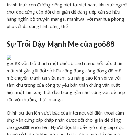
tranh trực con đường riêng biệt tại việt nam, khu vực người
chơi đọc cứng cáp đối chọi giản dễ dàng tiếp cận sở hữu
hàng nghìn bộ truyện manga, manhwa, với manhua phong
phú với đa dạng hình dáng thể.
Sự Trỗi Dậy Mạnh Mẽ của goô88
goô88 vẫn trở thành một chiếc brand name hết sức thân
mật với gần gũi đối sở hữu cộng đồng cộng đồng đê mê
mê chuyện tranh tại việt nam. Sự nâng cao lên vội vã với
tầm chú trọng của công ty yếu bản thân chúng vẫn xuất
hiện một làn sóng bắt đầu trong gần như công vấn đề tiếp
cận với thưởng thức manga.
Chính sự tiến lên vượt bậc của internet với điện thoại cảm
ứng vẫn cứng cáp chấp nhấn được đối chọi giản dễ dàng
cho
goô88
vươn lên. Người đọc khi bấy giờ cứng cáp đọc
truyện ở bất nói khu vực nào, bất cứ bao giờ chỉ còn một