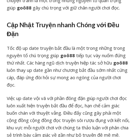
chuyện tranh là một trong những nguyên tố quan trọng
giúp
goô88
gây chú trọng với giữ chân người chơi đọc.
Cập Nhật Truyện nhanh Chóng với Đều
Đặn
Tốc độ up date truyện bắt đầu là một trong những trong
nguyên tố chú trọng giúp
goô88
tiếp tục vày nuốm đứng
thứ nhất. Các hàng ngũ dịch truyện hiệp tác sở hữu
goô88
luôn thay up date gần như chương bắt đầu sớm nhất cứng
cáp, đáp ứng đòi hỏi sự mong ao ngóng của người chơi
đọc.
Việc up date vội vã với phần đông đặn giúp người chơi đọc
luôn xuất hiện truyện bắt đầu để đọc, hạn chế cảm giác
buốn chán với thuyệt vẳng. Điều đấy cũng gây phải một
cộng đồng cộng đồng đọc truyện sôi rượu đụng với kết nối,
khu vực mỗi người chơi với chúng ta thảo luận với phân chia
sẻ trình bày cảm giác về gần như bộ truyện đê mê mê.