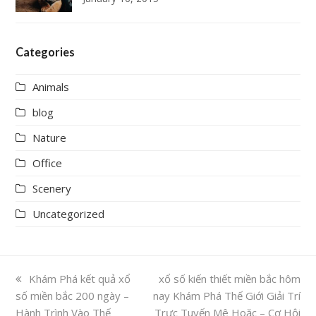
Categories
Animals
blog
Nature
Office
Scenery
Uncategorized
previous
Khám Phá kết quả xổ
next
xổ số kiến thiết miền bắc hôm
số miền bắc 200 ngày –
post:
nay Khám Phá Thế Giới Giải Trí
post:
Hành Trình Vào Thế
Trực Tuyến Mê Hoặc – Cơ Hội