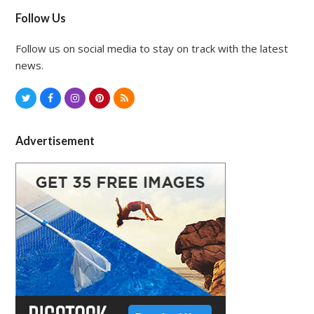
Follow Us
Follow us on social media to stay on track with the latest
news.
T
F
I
P
R
w
a
n
i
S
i
c
s
n
S
Advertisement
t
e
t
t
t
b
a
e
e
o
g
r
r
o
r
e
k
a
s
m
t