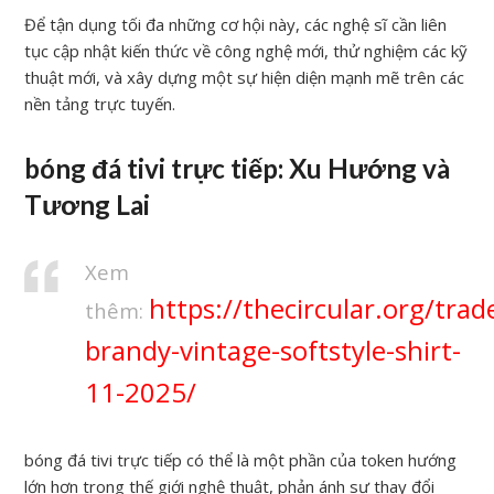
Để tận dụng tối đa những cơ hội này, các nghệ sĩ cần liên
tục cập nhật kiến thức về công nghệ mới, thử nghiệm các kỹ
thuật mới, và xây dựng một sự hiện diện mạnh mẽ trên các
nền tảng trực tuyến.
bóng đá tivi trực tiếp: Xu Hướng và
Tương Lai
Xem
https://thecircular.org/trad
thêm:
brandy-vintage-softstyle-shirt-
11-2025/
bóng đá tivi trực tiếp có thể là một phần của token hướng
lớn hơn trong thế giới nghệ thuật, phản ánh sự thay đổi