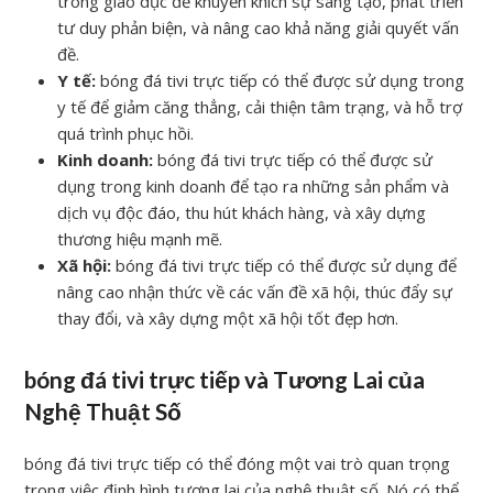
trong giáo dục để khuyến khích sự sáng tạo, phát triển
tư duy phản biện, và nâng cao khả năng giải quyết vấn
đề.
Y tế:
bóng đá tivi trực tiếp có thể được sử dụng trong
y tế để giảm căng thẳng, cải thiện tâm trạng, và hỗ trợ
quá trình phục hồi.
Kinh doanh:
bóng đá tivi trực tiếp có thể được sử
dụng trong kinh doanh để tạo ra những sản phẩm và
dịch vụ độc đáo, thu hút khách hàng, và xây dựng
thương hiệu mạnh mẽ.
Xã hội:
bóng đá tivi trực tiếp có thể được sử dụng để
nâng cao nhận thức về các vấn đề xã hội, thúc đẩy sự
thay đổi, và xây dựng một xã hội tốt đẹp hơn.
bóng đá tivi trực tiếp và Tương Lai của
Nghệ Thuật Số
bóng đá tivi trực tiếp có thể đóng một vai trò quan trọng
trong việc định hình tương lai của nghệ thuật số. Nó có thể