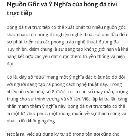
Nguồn Gốc và Ý Nghĩa của bóng đá tivi
trực tiếp
bóng đá tivi trực tiếp có thể xuất phát từ nhiều nguồn gốc
khác nhau, từ những thí nghiệm nghệ thuật số ban đầu đến
sự phát triển của các phong trào nghệ thuật đương đại.
Tuy nhiên, điểm chung là sự sáng tạo không giới hạn và khả
năng kết hợp các yếu đặt cược thêm truyền thống và hiện
đại.
Có lẽ, dãy số “888” mang một ý nghĩa đặc biệt nào đó đối
với người sáng tạo ra phong cách nghệ thuật này. Trong
nhiều nền văn hóa, số 8 được coi là con số may mắn, tượng
trưng cho sự thịnh vượng và vô tận. Việc lặp lại ba lần càng
nhấn mạnh thêm ý nghĩa này. bóng đá tivi trực tiếp có thể
là một lời chúc phúc, một mong muốn về sự thành công và
phát triển không ngừng.
Ngoài ra, việc sử dụng ký tự số trong tên gọi cũng cho