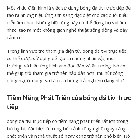
Một ví dụ điển hình là việc sử dụng bóng đá tivi trực tiếp để
tạo ra những hiệu ứng ánh sáng đặc biệt cho các buổi biểu
diễn âm nhạc. Những hiệu ứng này có thể đồng bộ với âm
nhạc, tạo ra một không gian nghệ thuật sống động và đầy
cảm xúc.
Trong lĩnh vực trò tham gia điện tử, bóng đá tivi trực tiếp
có thể được sử dụng để tạo ra những nhân vật, môi
trường, và hiệu ứng hình ảnh độc đáo và ấn tượng. Nó có
thể giúp trò tham gia trở nên hấp dẫn hơn, thu hút cộng
đồng người dùng, và tạo ra những trải nghiệm đáng nhớ.
Tiềm Năng Phát Triển của bóng đá tivi trực
tiếp
bóng đá tivi trực tiếp có tiềm năng phát triển rất lớn trong
tương lai, đặc biệt là trong bối cảnh công nghệ ngày càng
phát triển và nghệ thuật số ngày càng trở nên phổ biến. Nó