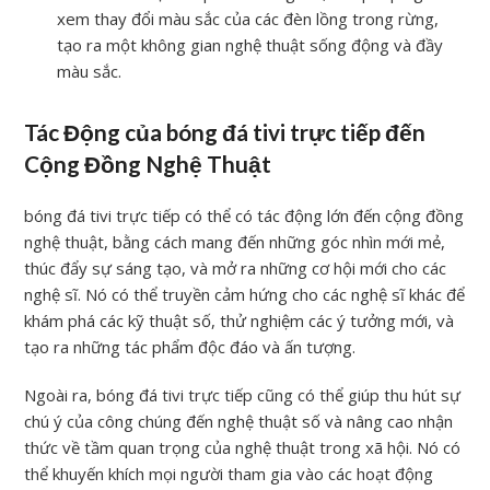
xem thay đổi màu sắc của các đèn lồng trong rừng,
tạo ra một không gian nghệ thuật sống động và đầy
màu sắc.
Tác Động của bóng đá tivi trực tiếp đến
Cộng Đồng Nghệ Thuật
bóng đá tivi trực tiếp có thể có tác động lớn đến cộng đồng
nghệ thuật, bằng cách mang đến những góc nhìn mới mẻ,
thúc đẩy sự sáng tạo, và mở ra những cơ hội mới cho các
nghệ sĩ. Nó có thể truyền cảm hứng cho các nghệ sĩ khác để
khám phá các kỹ thuật số, thử nghiệm các ý tưởng mới, và
tạo ra những tác phẩm độc đáo và ấn tượng.
Ngoài ra, bóng đá tivi trực tiếp cũng có thể giúp thu hút sự
chú ý của công chúng đến nghệ thuật số và nâng cao nhận
thức về tầm quan trọng của nghệ thuật trong xã hội. Nó có
thể khuyến khích mọi người tham gia vào các hoạt động