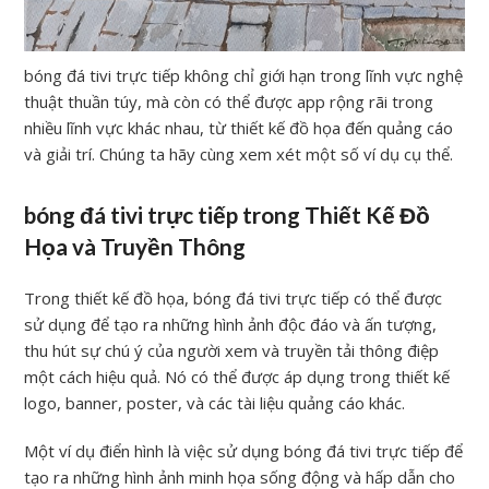
bóng đá tivi trực tiếp không chỉ giới hạn trong lĩnh vực nghệ
thuật thuần túy, mà còn có thể được app rộng rãi trong
nhiều lĩnh vực khác nhau, từ thiết kế đồ họa đến quảng cáo
và giải trí. Chúng ta hãy cùng xem xét một số ví dụ cụ thể.
bóng đá tivi trực tiếp trong Thiết Kế Đồ
Họa và Truyền Thông
Trong thiết kế đồ họa, bóng đá tivi trực tiếp có thể được
sử dụng để tạo ra những hình ảnh độc đáo và ấn tượng,
thu hút sự chú ý của người xem và truyền tải thông điệp
một cách hiệu quả. Nó có thể được áp dụng trong thiết kế
logo, banner, poster, và các tài liệu quảng cáo khác.
Một ví dụ điển hình là việc sử dụng bóng đá tivi trực tiếp để
tạo ra những hình ảnh minh họa sống động và hấp dẫn cho