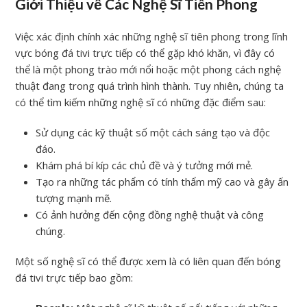
Giới Thiệu về Các Nghệ Sĩ Tiên Phong
Việc xác định chính xác những nghệ sĩ tiên phong trong lĩnh
vực bóng đá tivi trực tiếp có thể gặp khó khăn, vì đây có
thể là một phong trào mới nổi hoặc một phong cách nghệ
thuật đang trong quá trình hình thành. Tuy nhiên, chúng ta
có thể tìm kiếm những nghệ sĩ có những đặc điểm sau:
Sử dụng các kỹ thuật số một cách sáng tạo và độc
đáo.
Khám phá bí kíp các chủ đề và ý tưởng mới mẻ.
Tạo ra những tác phẩm có tính thẩm mỹ cao và gây ấn
tượng mạnh mẽ.
Có ảnh hưởng đến cộng đồng nghệ thuật và công
chúng.
Một số nghệ sĩ có thể được xem là có liên quan đến bóng
đá tivi trực tiếp bao gồm: