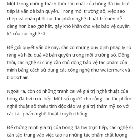
Một trong những thách thức lớn nhất của bóng đá tivi trực
tiếp là vấn đề bản quyền. Trong môi trường số, việc sao
chép và phân phối các tác phẩm nghệ thuật trở nên dễ
dàng hơn bao giờ hết, gây khó khăn cho việc bảo vệ quyền
lợi của các nghệ sĩ.
Để giải quyết vấn đề này, cần có những quy định pháp lý rõ
ràng và hiệu quả về bản quyền trong môi trường số. Đồng
thời, các nghệ sĩ cũng cần chủ động bảo vệ tác phẩm của
mình bằng cách sử dụng các công nghệ như watermark và
blockchain.
Ngoài ra, còn có những tranh cãi về giá trị nghệ thuật của
bóng đá tivi trực tiếp. Một số người cho rằng các tác phẩm
nghệ thuật số thiếu tính độc đáo và giá trị thẩm mỹ so với
các tác phẩm nghệ thuật truyền thống.
Để chứng minh giá trị của bóng đá tivi trực tiếp, các nghệ sĩ
cần tập trung vào việc tạo ra những tác phẩm chất lượng