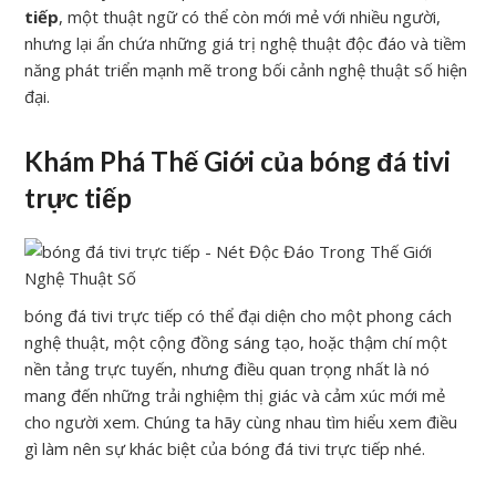
tiếp
, một thuật ngữ có thể còn mới mẻ với nhiều người,
nhưng lại ẩn chứa những giá trị nghệ thuật độc đáo và tiềm
năng phát triển mạnh mẽ trong bối cảnh nghệ thuật số hiện
đại.
Khám Phá Thế Giới của bóng đá tivi
trực tiếp
bóng đá tivi trực tiếp có thể đại diện cho một phong cách
nghệ thuật, một cộng đồng sáng tạo, hoặc thậm chí một
nền tảng trực tuyến, nhưng điều quan trọng nhất là nó
mang đến những trải nghiệm thị giác và cảm xúc mới mẻ
cho người xem. Chúng ta hãy cùng nhau tìm hiểu xem điều
gì làm nên sự khác biệt của bóng đá tivi trực tiếp nhé.