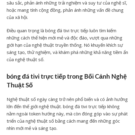
sâu sắc, phản ánh những trải nghiệm và suy tư của nghệ sĩ,
hoặc mang tính cộng đồng, phản ánh những vấn đề chung
của xã hội.
Điều quan trọng là bóng đá tivi trực tiếp luôn tìm kiếm
những cách thể hiện mới mẻ và độc đáo, vượt qua những
giới hạn của nghệ thuật truyền thống. Nó khuyến khích sự
sáng tạo, thử nghiệm, và khám phá những khả năng tiềm ẩn
của nghệ thuật số.
bóng đá tivi trực tiếp trong Bối Cảnh Nghệ
Thuật Số
Nghệ thuật số ngày càng trở nên phổ biến và có ảnh hưởng
lớn đến thế giới nghệ thuật. bóng đá tivi trực tiếp không
nằm ngoài token hướng này, mà còn đóng góp vào sự phát
triển của nghệ thuật số bằng cách mang đến những góc
nhìn mới mẻ và sáng tạo.