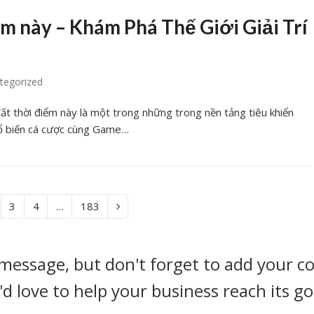
ểm này – Khám Phá Thế Giới Giải Trí
tegorized
ất thời điểm này là một trong những trong nền tảng tiêu khiển
hổ biến cá cược cùng Game…
ge
Page
3
Page
4
…
Page
183
Next
message, but don't forget to add your co
d love to help your business reach its go