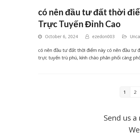
có nên đầu tư đất thời đi
Trực Tuyến Đỉnh Cao
October 6, 2024
ezedon003
Unca
có nên đầu tư đất thời điểm này có nên đầu tư đ
trực tuyến trù phú, kính chào phân phối càng p
Page
1
Pa
2
Send us a 
We'