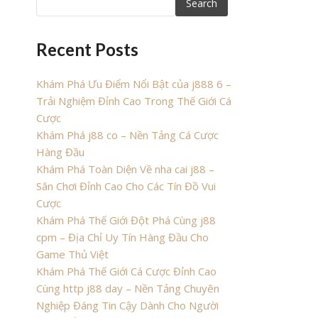
Search
Recent Posts
Khám Phá Ưu Điểm Nổi Bật của j888 6 –
Trải Nghiệm Đỉnh Cao Trong Thế Giới Cá
Cược
Khám Phá j88 co – Nền Tảng Cá Cược
Hàng Đầu
Khám Phá Toàn Diện Về nha cai j88 –
Sân Chơi Đỉnh Cao Cho Các Tín Đồ Vui
Cược
Khám Phá Thế Giới Đột Phá Cùng j88
cpm – Địa Chỉ Uy Tín Hàng Đầu Cho
Game Thủ Việt
Khám Phá Thế Giới Cá Cược Đỉnh Cao
Cùng http j88 day – Nền Tảng Chuyên
Nghiệp Đáng Tin Cậy Dành Cho Người