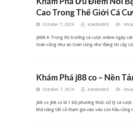
Khám Phá Ưu Điểm Nổi Bật
Cao Trong Thế Giới Cá C
October 7, 2024
ezedon003
Unca
j888 6 Trong thị trường cá cược online ngày cà
toàn cũng như an toàn cũng như đáng tin cậy 
Khám Phá j88 co – Nền T
October 7, 2024
ezedon003
Unca
j88 co j88 co là 1 bộ phương thức xử lý cá cược 
khả năng tất cả tham gia vào vào con hầu cũng