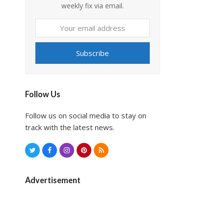
weekly fix via email.
Your
email
address
Subscribe
Follow Us
Follow us on social media to stay on
track with the latest news.
T
F
I
P
R
w
a
n
i
S
i
c
s
n
S
Advertisement
t
e
t
t
t
b
a
e