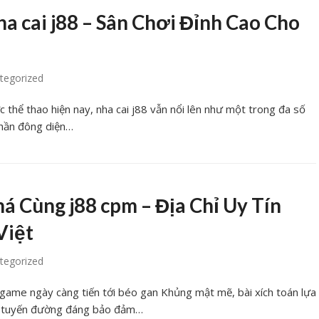
a cai j88 – Sân Chơi Đỉnh Cao Cho
tegorized
ược thể thao hiện nay, nha cai j88 vẫn nổi lên như một trong đa số
phần đông diện…
á Cùng j88 cpm – Địa Chỉ Uy Tín
Việt
tegorized
game ngày càng tiến tới béo gan Khủng mật mẽ, bài xích toán lựa
rực tuyến đường đáng bảo đảm…