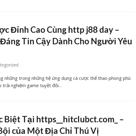
c Đỉnh Cao Cùng http j88 day –
Đáng Tin Cậy Dành Cho Người Yêu
tegorized
trong những trong những hệ ứng dụng cá cược thể thao phong phú
úp trải nghiệm game tuyệt đối…
Biệt Tại https__hitclubct.com_ –
ội của Một Địa Chỉ Thú Vị