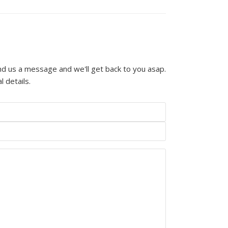
end us a message and we'll get back to you asap.
l details.