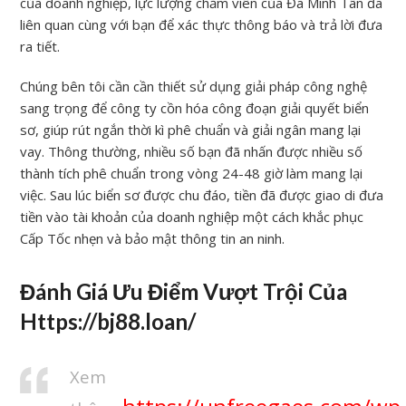
của doanh nghiệp, lực lượng chăm viên của Đa Minh Tân đã
liên quan cùng với bạn để xác thực thông báo và trả lời đưa
ra tiết.
Chúng bên tôi cần cần thiết sử dụng giải pháp công nghệ
sang trọng để công ty cồn hóa công đoạn giải quyết biển
sơ, giúp rút ngắn thời kì phê chuẩn và giải ngân mang lại
vay. Thông thường, nhiều số bạn đã nhấn được nhiều số
thành tích phê chuẩn trong vòng 24-48 giờ làm mang lại
việc. Sau lúc biển sơ được chu đáo, tiền đã được giao di đưa
tiền vào tài khoản của doanh nghiệp một cách khắc phục
Cấp Tốc nhẹn và bảo mật thông tin an ninh.
Đánh Giá Ưu Điểm Vượt Trội Của
Https://bj88.loan/
Xem