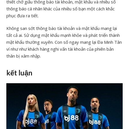
thiết chở giấu thông báo tài khoản, mật khẩu và nhiều số
thông báo cá nhân khác của nhiều số bạn một cách khắc
phục đưa ra tiết.
Không san sớt thông báo tài khoản và mật khẩu mang lại
tất cả ai. Sử dụng mật khẩu mạnh khỏe và phát triển thành
mật khẩu thường xuyên. Con số ngay mang lại Đa Minh Tân
ví như như khách hàng nghi vấn tài khoản của phiên bản
thân bị xâm nhập.
kết luận