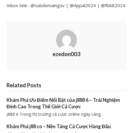
Inbox tele : @subdomaingov | @Appal2024 | @fb882024
ezedon003
Related Posts
Khám Phá Ưu Điểm Nổi Bật của j888 6 – Trải Nghiệm
Đỉnh Cao Trong Thế Giới Cá Cược
j888 6 Trong thị trường cá cược online ngày càng…
Khám Phá j88 co – Nền Tảng Cá Cược Hàng Đầu