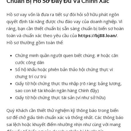
Chuẩn Bị Hồ Sơ Đầy Đủ Và Chính Xác
Hồ sơ vay vốn là đưa ra tiết sự đòi hỏi sở hữu phát ngôn
quyết định tài năng được chu đáo vay của doanh nghiệp. Vì
ráng, bạn cần thiết chuẩn bị sẵn sàng chuẩn bị biển sơ hoàn
toàn và chuẩn xác theo yêu cầu của
https://bj88.loan/
.
Hồ sơ thường gồm toàn thể:
Chứng minh quần người quen biết chúng. # hoặc căn
cước công dân
Sổ hộ khẩu hoặc phiên bản thảo hội chứng thực vì
chưng trí cư trú
Giấy tờ hội chứng thực thu nhập (rõ ràng: bảng lương,
sao con kê tài khoản ngân hàng Chính đậy)
Giấy tờ hội chứng thực tài sản (ví như sở hữu)
Quý Khách cần thiết thử nghiệm kỹ thông báo trong biển
sơ để chở giấu tính chuẩn xác và thống nhất. Các thông báo
sai lệch hoặc khuyết điểm nhường nhịn như cùng với mang