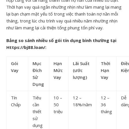
Thời hạn vay quá ngắn nhường nhịn như làm mang lại mang
lại bạn chạm mặt yếu tố trong việc thanh toán nợ nần mỗi
tháng, trong lúc chu trình vay quá nhiều năm nhường nhịn
như làm mang lại cải thiện tổng phung tổn phí vay.
Bảng so sánh nhiều số gói tín dụng bình thường tại
Https://bj88.loan/:
Gói
Mục
Hạn
Lãi Suất
Thời
Điề
Vay
Đích
Mức
(ước
Hạn
Kiệ
Sử
Vay
lượng)
Vay
Dụng
Tín
Tiêu
10 –
12 –
12 –
Dễ
Chấp
cần
50
18%/năm
36
dàn
thiết
triệu
tháng
sử
dụng