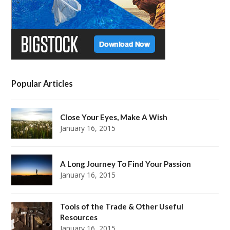
m
t
Popular Articles
Close Your Eyes, Make A Wish
January 16, 2015
A Long Journey To Find Your Passion
January 16, 2015
Tools of the Trade & Other Useful
Resources
January 16, 2015