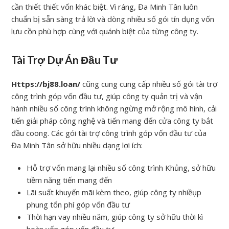
cần thiết thiết vốn khác biệt. Vì ráng, Đa Minh Tân luôn
chuẩn bị sẵn sàng trả lời và dòng nhiều số gói tín dụng vốn
lưu cồn phù hợp cùng với quánh biệt của từng công ty.
Tài Trợ Dự Án Đầu Tư
Https://bj88.loan/
cũng cung cung cấp nhiều số gói tài trợ
công trình góp vốn đầu tư, giúp công ty quản trị và vận
hành nhiều số công trình không ngừng mở rộng mô hình, cải
tiến giải pháp công nghệ và tiến mang đến cửa công ty bắt
đầu coong. Các gói tài trợ công trình góp vốn đầu tư của
Đa Minh Tân sở hữu nhiều dạng lợi ích:
Hỗ trợ vốn mang lại nhiều số công trình Khủng, sở hữu
tiềm năng tiến mang đến
Lãi suất khuyến mãi kèm theo, giúp công ty nhiềụp
phung tổn phí góp vốn đầu tư
Thời hạn vay nhiều năm, giúp công ty sở hữu thời kì
hoàn vốn góp vốn đầu tư