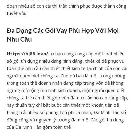
đoạn nhiều số con cái thị trấn chinh phục được thành công
tuyệt vời.
Đa Dạng Các Gói Vay Phù Hợp Với Mọi
Nhu Cầu
Https://bj88.loan/
tự hào cung cung cấp một loạt nhiều
số gói tín dụng nhiều dạng hình dáng, thiết kế để phục vụ
toàn thể nhu cầu cần thiết thiết kinh tế tài chính của con cái
người quen biết chúng ta. Cho dù bạn là một trong những
trong toàn thể doanh nhân đang tập trung vốn để không
ngừng mở rộng mô hình kinh doanh, một người quen biết
chúng ta trẻ cần thiết góp vốn đầu tư căn hộ cao cung cấp,
hay thuần tuý chỉ bắt buộc cần thiết một khoản tiền để
trang trải nhiều số phung tổn phí cá nhân, Đa Minh Tân số
đông công và nguyên lý tương đam mê. Các gói tín dụng
của Đa Minh Tân gồm toàn thể: