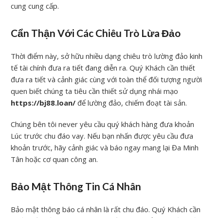
cung cung cấp.
Cẩn Thận Với Các Chiêu Trò Lừa Đảo
Thời điểm này, sở hữu nhiều dạng chiêu trò lường đảo kinh
tế tài chính đưa ra tiết đang diễn ra. Quý Khách cần thiết
đưa ra tiết và cảnh giác cùng với toàn thể đối tượng người
quen biết chúng ta tiêu cần thiết sử dụng nhái mạo
https://bj88.loan/
để lường đảo, chiếm đoạt tài sản.
Chúng bên tôi never yêu cầu quý khách hàng đưa khoản
Lúc trước chu đáo vay. Nếu bạn nhấn được yêu cầu đưa
khoản trước, hãy cảnh giác và báo ngay mang lại Đa Minh
Tân hoặc cơ quan công an.
Bảo Mật Thông Tin Cá Nhân
Bảo mật thông báo cá nhân là rất chu đáo. Quý Khách cần