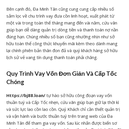
Bên cạnh đó, Đa Minh Tân cũng cung cung cấp nhiều số
sắm lọc về chu trình vay đưa cồn linh hoạt, xuất phát từ
một vài trong toàn thể tháng mang đến vài năm, cứu vãn
giúp bạn dễ dàng quản trị dòng tiền và thanh toán nợ nần
đúng hạn. Chúng nhiều số bạn cũng nhường nhịn như sở
hữu toàn thể công thức khuyến mãi kèm theo dành mang
lại chính phiên bản thân đon đả và quý khách hàng sở hữu
lịch sử vẻ vang tín dụng thanh toán phải chăng.
Quy Trình Vay Vốn Đơn Giản Và Cấp Tốc
Chóng
Https://bj88.loan/
tự hào sở hữu công đoạn vay vốn
thuần tuý và Cấp Tốc nhẹn, cứu vãn giúp bạn giữ lại thời kì
và sức lực lao cồn lao cồn. Quý Khách chỉ cần thiết quản trị
và vận hành vài bước thuần tuý trên trang web của Đa
Minh Tân để tham gia vay vốn. Sau lúc nhấn được biển sơ