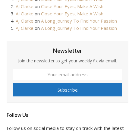
AJ Clarke
on
Close Your Eyes, Make A Wish
AJ Clarke
on
Close Your Eyes, Make A Wish
AJ Clarke
on
A Long Journey To Find Your Passion
AJ Clarke
on
A Long Journey To Find Your Passion
Newsletter
Join the newsletter to get your weekly fix via email.
Your
email
address
Subscribe
Follow Us
Follow us on social media to stay on track with the latest