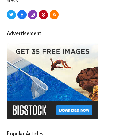
news.
T
F
I
P
R
w
a
n
i
S
i
c
s
n
S
Advertisement
t
e
t
t
t
b
a
e
e
o
g
r
r
o
r
e
k
a
s
m
t
Popular Articles