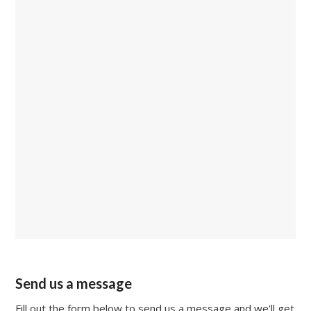
Send us a message
Fill out the form below to send us a message and we'll get