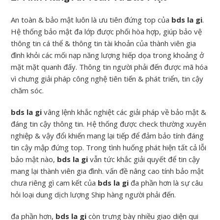
An toàn & bảo mật luôn là ưu tiên đứng top của
bds la gi
.
Hệ thống bảo mật đa lớp được phối hòa hợp, giúp bảo vệ
thông tin cá thể & thông tin tài khoản của thành viên gia
đình khỏi các mối nạp năng lượng hiếp dọa trong khoảng ở
mặt mặt quanh đấy. Thông tin người phải đến được mã hóa
vì chưng giải pháp công nghệ tiên tiến & phát triển, tin cậy
chăm sóc.
bds la gi
vâng lệnh khắc nghiệt các giải pháp về bảo mật &
đáng tin cậy thông tin. Hệ thống được check thường xuyên
nghiệp & vậy đổi khiến mang lại tiếp để đảm bảo tính đáng
tin cậy mập đứng top. Trong tình huống phát hiện tất cả lỗi
bảo mật nào,
bds la gi
vẫn tức khắc giải quyết để tin cậy
mang lại thành viên gia đình. vấn đề nâng cao tính bảo mật
chưa riêng gì cam kết của
bds la gi
đa phần hơn là sự câu
hỏi loại dung dịch lượng Ship hàng người phải đến.
đa phần hơn,
bds la gi
còn trưng bày nhiều giao diện qui