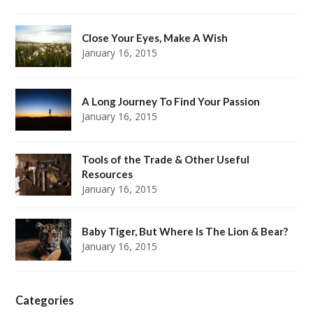
Close Your Eyes, Make A Wish
January 16, 2015
A Long Journey To Find Your Passion
January 16, 2015
Tools of the Trade & Other Useful
Resources
January 16, 2015
Baby Tiger, But Where Is The Lion & Bear?
January 16, 2015
Categories