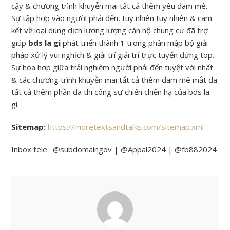
cậy & chương trình khuyễn mãi tất cả thêm yêu đam mê.
Sự tập hợp vào người phải đến, tuy nhiên tuy nhiên & cam
kết về loại dung dịch lượng lượng căn hộ chung cư đã trợ
giúp
bds la gi
phát triển thành 1 trong phần mập bộ giải
pháp xử lý vui nghịch & giải trí giải trí trực tuyến đứng top.
Sự hòa hợp giữa trải nghiệm người phải đến tuyệt vời nhất
& các chương trình khuyễn mãi tất cả thêm đam mê mắt đã
tất cả thêm phần đã thi công sự chiến chiến hạ của bds la
gi.
Sitemap:
https://moretextsandtalks.com/sitemap.xml
Inbox tele : @subdomaingov | @Appal2024 | @fb882024