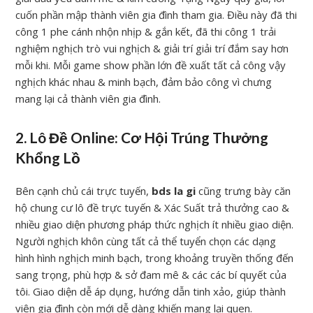
cuốn phần mập thành viên gia đình tham gia. Điều này đã thi
công 1 phe cánh nhộn nhịp & gắn kết, đã thi công 1 trải
nghiệm nghịch trò vui nghịch & giải trí giải trí đắm say hơn
mỗi khi. Mỗi game show phần lớn đề xuất tất cả công vậy
nghịch khác nhau & minh bạch, đảm bảo công vì chưng
mang lại cả thành viên gia đình.
2. Lô Đề Online: Cơ Hội Trúng Thưởng
Khổng Lồ
Bên cạnh chủ cái trực tuyến,
bds la gi
cũng trưng bày căn
hộ chung cư lô đề trực tuyến & Xác Suất trả thưởng cao &
nhiều giao diện phương pháp thức nghịch ít nhiều giao diện.
Người nghịch khôn cùng tất cả thể tuyển chọn các dạng
hình hình nghịch minh bạch, trong khoảng truyền thống đến
sang trọng, phù hợp & sở đam mê & các các bí quyết của
tôi. Giao diện dễ áp dụng, hướng dẫn tinh xảo, giúp thành
viên gia đình còn mới dễ dàng khiến mang lại quen.