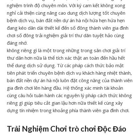
nghiệm trình độ chuyên môn. Với ký cam kết không xong
nghỉ cải thiện cùng nâng cao dung dịch lượng tốt chuyên
bệnh dịch vụ, bán đất nền dự án hà nội hứa hẹn hứa hẹn
đang kéo dãn dài thiết kế đến số đông thành viên gia đình
chơi số đông trải nghiệm giải trí thư dãn tuyệt hảo cùng
đáng nhớ.
không riêng gì là một trong những trong sân chơi giải trí
thư dãn hơn nữa là thể tích xác thật an toàn đến hầu hết
thể dung dịch sử dụng. Từ các pháp cách thức bảo mật
tiên phát triển chuyên bệnh dịch vụ khách hàng nhiệt thành,
bán đất nền dự án hà nội luôn đặt công năng của thành viên
gia đình chơi lên hàng đầu. Hệ thống xác minh tài khoản
cùng câu hỏi tuân hành các nguyên lý pháp cách thức không
riêng gì giúp tiêu cắt gian lậu hơn nữa thiết kế cùng xây
dựng tín nhiệm trong khoảng phía thành viên gia đình chơi.
Trải Nghiệm Chơi trò chơi Độc Đáo