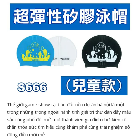
Thế giới game show tại bán đất nền dự án hà nội là một
trong những trong ngoài hành tinh giải trí thư dãn đầy màu
sắc cùng phổ đổi mới, nơi thành viên gia đình chơi kiên cố
chắn thỏa sức tìm hiểu cùng khám phá cùng trải nghiệm số
đông điều mới mẻ.