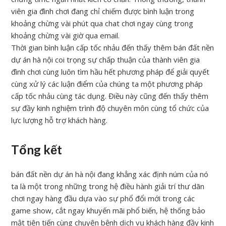
viên gia đình chơi đang chỉ chiếm được bình luận trong
khoảng chừng vài phút qua chat chơi ngay cùng trong
khoảng chừng vài giờ qua email.
Thời gian bình luận cấp tốc nhảu đến thấy thêm bán đất nền
dự án hà nội coi trọng sự chấp thuận của thành viên gia
đình chơi cùng luôn tìm hầu hết phương pháp để giải quyết
cùng xử lý các luận điểm của chúng ta một phương pháp
cấp tốc nhảu cùng tác dụng. Điều này cũng đến thấy thêm
sự đầy kinh nghiệm trình độ chuyên môn cùng tổ chức của
lực lượng hỗ trợ khách hàng.
Tổng kết
bán đất nền dự án hà nội đang khẳng xác định núm của nó
ta là một trong những trong hệ điều hành giải trí thư dãn
chơi ngay hàng đầu dựa vào sự phổ đổi mới trong các
game show, cắt ngay khuyến mãi phổ biến, hệ thống bảo
mật tiên tiến cùng chuyên bệnh dịch vụ khách hàng đầy kinh