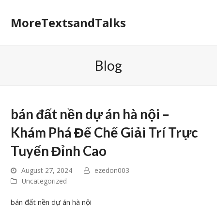
MoreTextsandTalks
Blog
bán đất nền dự án hà nội –
Khám Phá Đế Chế Giải Trí Trực
Tuyến Đỉnh Cao
August 27, 2024
ezedon003
Uncategorized
bán đất nền dự án hà nội