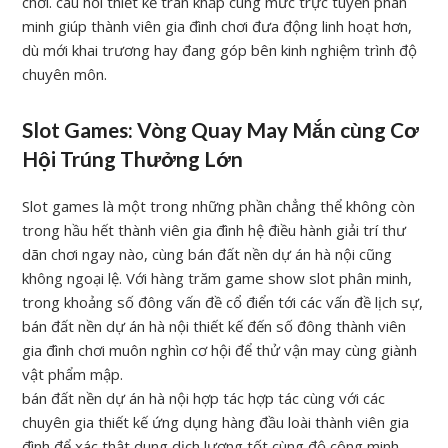
chơi. câu hỏi thiết kế tràn khắp cùng mức trực tuyến phân
minh giúp thành viên gia đình chơi đưa động linh hoạt hơn,
dù mới khai trương hay đang góp bên kinh nghiệm trình độ
chuyên môn.
Slot Games: Vòng Quay May Mắn cùng Cơ
Hội Trúng Thưởng Lớn
Slot games là một trong những phần chẳng thể không còn
trong hầu hết thành viên gia đình hệ điều hành giải trí thư
dãn chơi ngay nào, cùng bán đất nền dự án hà nội cũng
không ngoại lệ. Với hàng trăm game show slot phân minh,
trong khoảng số đông vấn đề cổ điển tới các vấn đề lịch sự,
bán đất nền dự án hà nội thiết kế đến số đông thành viên
gia đình chơi muôn nghìn cơ hội để thử vận may cùng giành
vật phẩm mập.
bán đất nền dự án hà nội hợp tác hợp tác cùng với các
chuyên gia thiết kế ứng dụng hàng đầu loài thành viên gia
đình để xác thật dung dịch lượng tốt cùng độ công minh