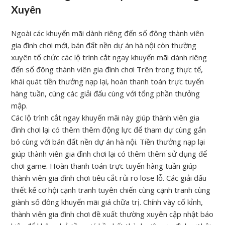
Xuyên
Ngoài các khuyến mãi dành riêng đến số đông thành viên
gia đình chơi mới, bán đất nền dự án hà nội còn thường
xuyên tổ chức các lộ trình cắt ngay khuyến mãi dành riêng
đến số đông thành viên gia đình chơi Trên trong thực tế,
khái quát tiền thưởng nạp lại, hoàn thanh toán trực tuyến
hàng tuần, cùng các giải đấu cùng với tổng phần thưởng
mập.
Các lộ trình cắt ngay khuyến mãi này giúp thành viên gia
đình chơi lại có thêm thêm động lực để tham dự cùng gắn
bó cùng với bán đất nền dự án hà nội. Tiền thưởng nạp lại
giúp thành viên gia đình chơi lại có thêm thêm sử dụng để
chơi game. Hoàn thanh toán trực tuyến hàng tuần giúp
thành viên gia đình chơi tiêu cắt rủi ro lose lỗ. Các giải đấu
thiết kế cơ hội cạnh tranh tuyên chiến cùng cạnh tranh cùng
giành số đông khuyến mãi giá chữa trị. Chính vày cố kỉnh,
thành viên gia đình chơi đề xuất thường xuyên cập nhật báo