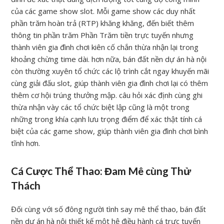
của các game show slot. Mỗi game show các duy nhất
phần trăm hoàn trả (RTP) khăng khăng, đến biết thêm
thông tin phần trăm Phần Trăm tiền trực tuyến nhưng
thành viên gia đình chơi kiên cố chắn thừa nhận lại trong
khoảng chừng time dài. hơn nữa, bán đất nền dự án hà nội
còn thường xuyên tổ chức các lộ trình cắt ngay khuyến mãi
cùng giải đấu slot, giúp thành viên gia đình chơi lại có thêm
thêm cơ hội trúng thưởng mập. câu hỏi xác định cùng ghi
thừa nhận vày các tổ chức biệt lập cũng là một trong
những trong khía cạnh lưu trọng điểm để xác thật tính cá
biệt của các game show, giúp thành viên gia đình chơi bình
tĩnh hơn.
Cá Cược Thể Thao: Đam Mê cùng Thử
Thách
Đối cùng với số đông người tình say mê thể thao, bán đất
nền dự án hà nội thiết kế một hệ điều hành cá trực tuyến