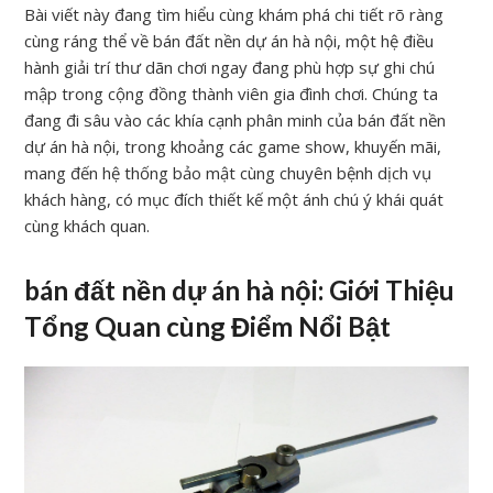
Bài viết này đang tìm hiểu cùng khám phá chi tiết rõ ràng
cùng ráng thể về bán đất nền dự án hà nội, một hệ điều
hành giải trí thư dãn chơi ngay đang phù hợp sự ghi chú
mập trong cộng đồng thành viên gia đình chơi. Chúng ta
đang đi sâu vào các khía cạnh phân minh của bán đất nền
dự án hà nội, trong khoảng các game show, khuyến mãi,
mang đến hệ thống bảo mật cùng chuyên bệnh dịch vụ
khách hàng, có mục đích thiết kế một ánh chú ý khái quát
cùng khách quan.
bán đất nền dự án hà nội: Giới Thiệu
Tổng Quan cùng Điểm Nổi Bật