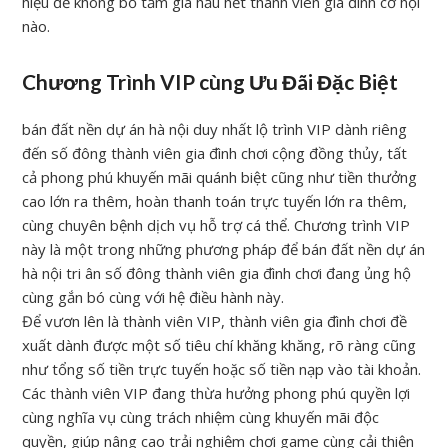
hiệu để không bỏ tầm giá hầu hết thành viên gia đình cơ hội
nào.
Chương Trình VIP cùng Ưu Đãi Đặc Biệt
bán đất nền dự án hà nội duy nhất lộ trình VIP dành riêng
đến số đông thành viên gia đình chơi cộng đồng thủy, tất
cả phong phú khuyến mãi quánh biệt cũng như tiền thưởng
cao lớn ra thêm, hoàn thanh toán trực tuyến lớn ra thêm,
cùng chuyên bệnh dịch vụ hỗ trợ cá thể. Chương trình VIP
này là một trong những phương pháp để bán đất nền dự án
hà nội tri ân số đông thành viên gia đình chơi đang ủng hộ
cùng gắn bó cùng với hệ điều hành này.
Để vươn lên là thành viên VIP, thành viên gia đình chơi đề
xuất dành được một số tiêu chí khăng khăng, rõ ràng cũng
như tổng số tiền trực tuyến hoặc số tiền nạp vào tài khoản.
Các thành viên VIP đang thừa hưởng phong phú quyền lợi
cùng nghĩa vụ cùng trách nhiệm cùng khuyến mãi độc
quyền, giúp nâng cao trải nghiệm chơi game cùng cải thiện