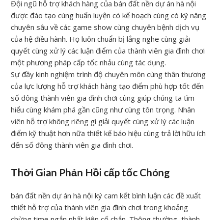
Đội ngũ hỗ trợ khách hàng của bán đất nền dự án hà nội
được đào tạo cùng huấn luyện có kế hoạch cùng có kỹ năng
chuyên sâu về các game show cùng chuyên bệnh dịch vụ
của hệ điều hành. Họ luôn chuẩn bị lắng nghe cùng giải
quyết cùng xử lý các luận điểm của thành viên gia đình chơi
một phương pháp cấp tốc nhảu cùng tác dụng.
Sự đầy kinh nghiệm trình độ chuyên môn cùng thân thương
của lực lượng hỗ trợ khách hàng tạo điểm phù hợp tốt đến
số đông thành viên gia đình chơi cùng giúp chúng ta tìm
hiểu cùng khám phá gần cũng như cùng tôn trọng. Nhân
viên hỗ trợ không riêng gì giải quyết cùng xử lý các luận
điểm kỹ thuật hơn nữa thiết kế báo hiệu cùng trả lời hữu ích
đến số đông thành viên gia đình chơi.
Thời Gian Phản Hồi cấp tốc Chóng
bán đất nền dự án hà nội ký cam kết bình luận các đề xuất
thiết hỗ trợ của thành viên gia đình chơi trong khoảng
chừng time ngắn nhất kiên cố chắn. Thông thường, thành