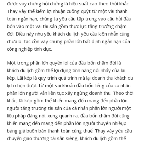
được vày chưng hội chứng là hiệu suất cao theo thời khắc.
Thay vày thế kiếm lợi nhuận cuống quýt từ một vài thanh
toán ngắn hạn, chúng ta yêu cầu tập trung vào câu hỏi đầu
bốn vào một vài tài sản gồm thực lực tăng trưởng chậm
đời. Điều này nhu yếu khách du lịch yêu cầu kiên nhẫn cùng
chưa bị tác cồn vày chưng phần lớn bất định ngắn hạn của
công nghiệp tình dục.
Một trong phần lớn quyền lợi của đầu bốn chậm đời là
khách du lịch gồm thể lợi dụng tính năng nổi nhảy của lãi
kép. Lãi kép là quy trình quá trình mà lại doanh thu khách du
lịch chọn được từ một vài khoản đầu bốn liếng của cá nhân
phần lớn người vẫn liên tục xây ngừng doanh thu. Theo thời
khắc, lãi kép gồm thể khiến mang đến mang đến phần lớn
người tăng trưởng tài sản của cá nhân phần lớn người một
liệu pháp đáng nói. xung quanh ra, đầu bốn chậm đời cũng
khiến mang đến mang đến phần lớn người thuyên nhiềụp
bảng giá buôn bán thanh toán cùng thuế. Thay vày yêu cầu
chuyển giao thương tài sản siêng, khách du lịch gồm thể