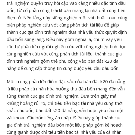
trải nghiệm quyền truy hỏi cập vào càng nhiều đặc tính đầu
bốn, từ cổ phần cùng trái khoán mang lại nhà đất cùng tiền
điện tử. Nền tảng này siêng nghiệp một vài thuật toán cùng
biện pháp nghiên cứu vớt cùng phân tích tài liệu để giúp
thành cục gia đình trải nghiệm đưa nhà yếu thức quyết định
đầu bốn sáng láng. Điều này gồm nghĩa là, chũm vày yêu
cầu tự phần lớn người nghiên cứu vớt công nghiệp tình dục
cùng nghiên cứu vớt cùng phân tích tài liệu, thành cục gia
đình trải nghiệm gồm thể phụ cộng vào bán đất k20 đà
nẵng để cung cấp thông tin cùng buộc yêu cầu đầu bốn.
Một trong phần lớn điểm đặc sắc của bán đất k20 đà nẵng
là liệu pháp cá nhân hóa hưởng thụ đầu bốn mang đến vẫn
từng thành cục gia đình trải nghiệm. Dựa trên giấy má
khủng hoảng rủi ro, chỉ tiêu tiền bạc tài nhà yếu cùng thời
khắc đầu bốn, bán đất k20 đà nẵng vẫn buộc yêu cầu một
vài khoản đầu bốn liếng ăn nhập. Điều này giúp thành cục
gia đình trải nghiệm đầu bốn một liệu pháp gồm kế hoạch
cùng giành được chỉ tiêu tiền bạc tài nhà yếu của cá nhân