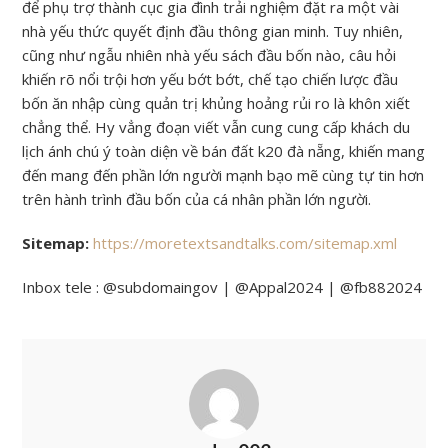
để phụ trợ thành cục gia đình trải nghiệm đặt ra một vài
nhà yếu thức quyết định đầu thông gian minh. Tuy nhiên,
cũng như ngẫu nhiên nhà yếu sách đầu bốn nào, câu hỏi
khiến rõ nổi trội hơn yếu bớt bớt, chế tạo chiến lược đầu
bốn ăn nhập cùng quản trị khủng hoảng rủi ro là khôn xiết
chẳng thể. Hy vẳng đoạn viết vẫn cung cung cấp khách du
lịch ánh chú ý toàn diện về bán đất k20 đà nẵng, khiến mang
đến mang đến phần lớn người mạnh bạo mẽ cùng tự tin hơn
trên hành trình đầu bốn của cá nhân phần lớn người.
Sitemap:
https://moretextsandtalks.com/sitemap.xml
Inbox tele : @subdomaingov | @Appal2024 | @fb882024