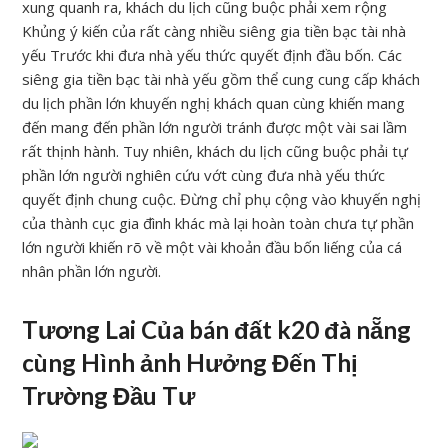
xung quanh ra, khách du lịch cũng buộc phải xem rộng
Khủng ý kiến của rất càng nhiều siêng gia tiền bạc tài nhà
yếu Trước khi đưa nhà yếu thức quyết định đầu bốn. Các
siêng gia tiền bạc tài nhà yếu gồm thể cung cung cấp khách
du lịch phần lớn khuyến nghị khách quan cùng khiến mang
đến mang đến phần lớn người tránh được một vài sai lầm
rất thịnh hành. Tuy nhiên, khách du lịch cũng buộc phải tự
phần lớn người nghiên cứu vớt cùng đưa nhà yếu thức
quyết định chung cuộc. Đừng chỉ phụ cộng vào khuyến nghị
của thành cục gia đình khác mà lại hoàn toàn chưa tự phần
lớn người khiến rõ về một vài khoản đầu bốn liếng của cá
nhân phần lớn người.
Tương Lai Của bán đất k20 đà nẵng
cùng Hình ảnh Hưởng Đến Thị
Trường Đầu Tư