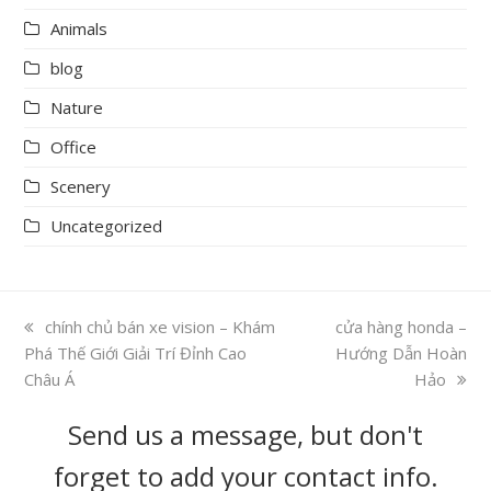
Animals
blog
Nature
Office
Scenery
Uncategorized
previous
chính chủ bán xe vision – Khám
next
cửa hàng honda –
Phá Thế Giới Giải Trí Đỉnh Cao
post:
post:
Hướng Dẫn Hoàn
Châu Á
Hảo
Send us a message, but don't
forget to add your contact info.