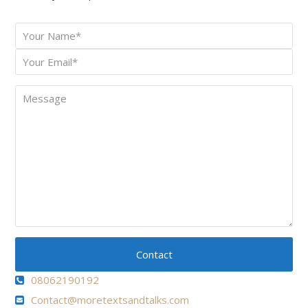
Your
*
Name
Your
*
Email
Message
Contact
08062190192
Contact@moretextsandtalks.com