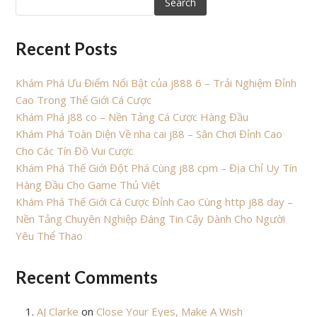
Search
Recent Posts
Khám Phá Ưu Điểm Nổi Bật của j888 6 – Trải Nghiệm Đỉnh
Cao Trong Thế Giới Cá Cược
Khám Phá j88 co – Nền Tảng Cá Cược Hàng Đầu
Khám Phá Toàn Diện Về nha cai j88 – Sân Chơi Đỉnh Cao
Cho Các Tín Đồ Vui Cược
Khám Phá Thế Giới Đột Phá Cùng j88 cpm – Địa Chỉ Uy Tín
Hàng Đầu Cho Game Thủ Việt
Khám Phá Thế Giới Cá Cược Đỉnh Cao Cùng http j88 day –
Nền Tảng Chuyên Nghiệp Đáng Tin Cậy Dành Cho Người
Yêu Thể Thao
Recent Comments
AJ Clarke
on
Close Your Eyes, Make A Wish