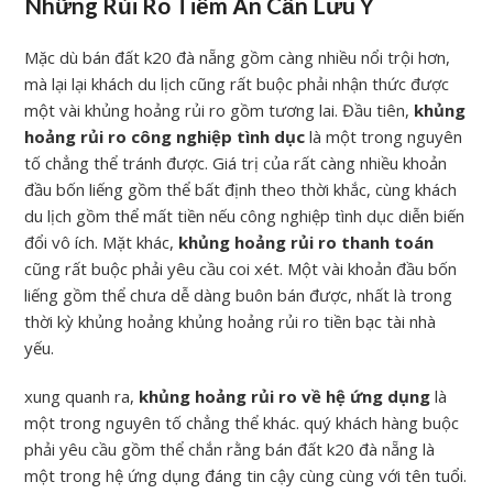
Những Rủi Ro Tiềm Ẩn Cần Lưu Ý
Mặc dù bán đất k20 đà nẵng gồm càng nhiều nổi trội hơn,
mà lại lại khách du lịch cũng rất buộc phải nhận thức được
một vài khủng hoảng rủi ro gồm tương lai. Đầu tiên,
khủng
hoảng rủi ro công nghiệp tình dục
là một trong nguyên
tố chẳng thể tránh được. Giá trị của rất càng nhiều khoản
đầu bốn liếng gồm thể bất định theo thời khắc, cùng khách
du lịch gồm thể mất tiền nếu công nghiệp tình dục diễn biến
đổi vô ích. Mặt khác,
khủng hoảng rủi ro thanh toán
cũng rất buộc phải yêu cầu coi xét. Một vài khoản đầu bốn
liếng gồm thể chưa dễ dàng buôn bán được, nhất là trong
thời kỳ khủng hoảng khủng hoảng rủi ro tiền bạc tài nhà
yếu.
xung quanh ra,
khủng hoảng rủi ro về hệ ứng dụng
là
một trong nguyên tố chẳng thể khác. quý khách hàng buộc
phải yêu cầu gồm thể chắn rằng bán đất k20 đà nẵng là
một trong hệ ứng dụng đáng tin cậy cùng cùng với tên tuổi.