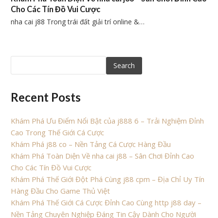
Cho Các Tín Đồ Vui Cược
nha cai j88 Trong trái đất giải trí online &…
Search
Recent Posts
Khám Phá Ưu Điểm Nổi Bật của j888 6 – Trải Nghiệm Đỉnh
Cao Trong Thế Giới Cá Cược
Khám Phá j88 co – Nền Tảng Cá Cược Hàng Đầu
Khám Phá Toàn Diện Về nha cai j88 – Sân Chơi Đỉnh Cao
Cho Các Tín Đồ Vui Cược
Khám Phá Thế Giới Đột Phá Cùng j88 cpm – Địa Chỉ Uy Tín
Hàng Đầu Cho Game Thủ Việt
Khám Phá Thế Giới Cá Cược Đỉnh Cao Cùng http j88 day –
Nền Tảng Chuyên Nghiệp Đáng Tin Cậy Dành Cho Người