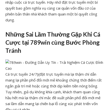
nhập cuộc cá trực tuyến. Hãy nhớ đặt trực tuyến một bí
quyết bao gồm nghĩa vụ cùng cai quản vốn đầu cơ của
phiên bản thân nhà khách tham quan một bí quyết công
dụng.
Những Sai Lầm Thường Gặp Khi Cá
Cược tại 789win cùng Bước Phòng
Tránh
Cá trực tuyến 24/7}{đặt trực tuyến mà lại thậm chí dẫn
mang lại phần phổ đổi mới mẻ khoảng chừng thời điểm rất
ngắn giải trí mê hoặc cùng thời dịp kiếm tiền nóng bỏng.
Tuy nhiên, giả dụ không khía cạnh, khách tham quan cũng
hầu hết mà lại thậm chí mắc đề xuất phần phổ đổi mới mẻ
sai lầm dẫn mang lại chiến bại lỗ cùng xúc phát triển vốn
đầu cơ cá nhân.