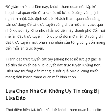
Để giảm thiểu sai lầm này, khách tham quan nên lập kế
hoạch cai quản vốn đưa ra tiết nỗ lực thể cùng vâng lệnh
nghiêm nhặt. Xác định số tiền khách tham quan sẵn sàng
cần sử dụng để cá trực tuyến cùng chưa một lần vượt quá
nhỏ xíu số này. Chia nhỏ nhắn số tiền này thành phổ đổi mới
mẻ lần đặt trực tuyến nhỏ xíu phổ đổi mới mẻ hơn cùng chỉ
đặt trực tuyến một phần nhỏ nhắn của tổng cùng vốn mang
đến mỗi lần trực tuyến.
Tránh đặt trực tuyến tất tay (all-in) hoặc nỗ lực gỡ gạc lại
số tiền đã chiến bại vị bí quyết đặt trực tuyến Khủng hơn.
Điều này thường dẫn mang lại kết quả bựa đi cùng khiến
mang đến khách tham quan mất bình chọn.
Lựa Chọn Nhà Cái Không Uy Tín cùng Bị
Lừa Đảo
Thời điểm hiện tại, bên trên bè khách tham quan bao gồm