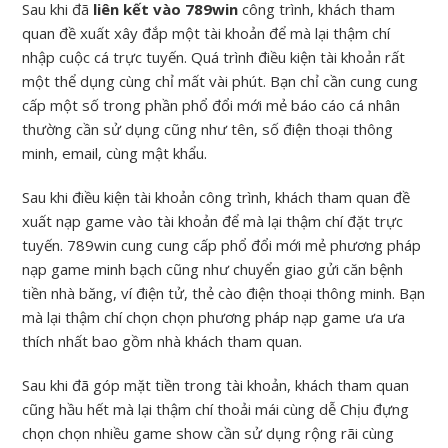
Sau khi đã
liên kết vào 789win
công trình, khách tham
quan đề xuất xây đắp một tài khoản để mà lại thậm chí
nhập cuộc cá trực tuyến. Quá trình điều kiện tài khoản rất
một thể dụng cùng chỉ mất vài phút. Bạn chỉ cần cung cung
cấp một số trong phần phổ đổi mới mẻ báo cáo cá nhân
thường cần sử dụng cũng như tên, số điện thoại thông
minh, email, cùng mật khẩu.
Sau khi điều kiện tài khoản công trình, khách tham quan đề
xuất nạp game vào tài khoản để mà lại thậm chí đặt trực
tuyến. 789win cung cung cấp phổ đổi mới mẻ phương pháp
nạp game minh bạch cũng như chuyển giao gửi căn bệnh
tiền nhà băng, ví điện tử, thẻ cào điện thoại thông minh. Bạn
mà lại thậm chí chọn chọn phương pháp nạp game ưa ưa
thích nhất bao gồm nhà khách tham quan.
Sau khi đã góp mặt tiền trong tài khoản, khách tham quan
cũng hầu hết mà lại thậm chí thoải mái cùng dễ Chịu đựng
chọn chọn nhiều game show cần sử dụng rộng rãi cùng