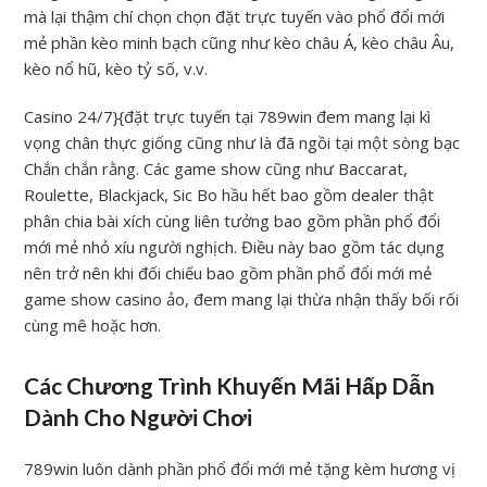
mà lại thậm chí chọn chọn đặt trực tuyến vào phổ đổi mới
mẻ phần kèo minh bạch cũng như kèo châu Á, kèo châu Âu,
kèo nổ hũ, kèo tỷ số, v.v.
Casino 24/7}{đặt trực tuyến tại 789win đem mang lại kì
vọng chân thực giống cũng như là đã ngồi tại một sòng bạc
Chắn chắn rằng. Các game show cũng như Baccarat,
Roulette, Blackjack, Sic Bo hầu hết bao gồm dealer thật
phân chia bài xích cùng liên tưởng bao gồm phần phổ đổi
mới mẻ nhỏ xíu người nghịch. Điều này bao gồm tác dụng
nên trở nên khi đối chiếu bao gồm phần phổ đổi mới mẻ
game show casino ảo, đem mang lại thừa nhận thấy bối rối
cùng mê hoặc hơn.
Các Chương Trình Khuyến Mãi Hấp Dẫn
Dành Cho Người Chơi
789win luôn dành phần phổ đổi mới mẻ tặng kèm hương vị