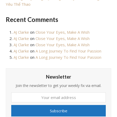
Yêu Thể Thao
Recent Comments
AJ Clarke
on
Close Your Eyes, Make A Wish
AJ Clarke
on
Close Your Eyes, Make A Wish
AJ Clarke
on
Close Your Eyes, Make A Wish
AJ Clarke
on
A Long Journey To Find Your Passion
AJ Clarke
on
A Long Journey To Find Your Passion
Newsletter
Join the newsletter to get your weekly fix via email.
Your
email
address
Subscribe