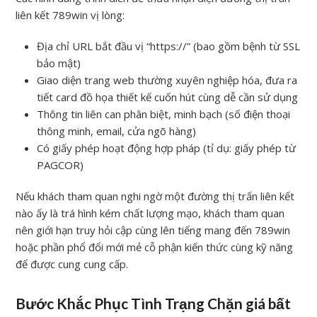
liên kết 789win vị lòng:
Địa chỉ URL bắt đầu vị “https://” (bao gồm bệnh từ SSL
bảo mật)
Giao diện trang web thường xuyên nghiệp hóa, đưa ra
tiết card đồ họa thiết kế cuốn hút cùng dễ cần sử dụng
Thông tin liên can phân biệt, minh bạch (số điện thoại
thông minh, email, cửa ngõ hàng)
Có giấy phép hoạt động hợp pháp (tỉ dụ: giấy phép từ
PAGCOR)
Nếu khách tham quan nghi ngờ một đường thị trấn liên kết
nào ấy là trá hình kém chất lượng mạo, khách tham quan
nên giới hạn truy hỏi cập cùng lên tiếng mang đến 789win
hoặc phần phổ đổi mới mẻ cỗ phận kiến thức cùng kỹ năng
để được cung cung cấp.
Bước Khắc Phục Tình Trạng Chặn giá bất