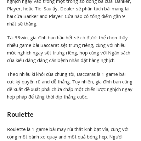
nghịch ngay vào trong một trong số đông ba cửa: Banker,
Player, hoặc Tie. Sau ấy, Dealer sẽ phân tách bài mang lại
hai cửa Banker and Player. Cửa nào có tổng điểm gần 9
nhất sẽ thắng.
Tại 33win, gia đình bạn hầu hết sẽ có được thể chọn thấy
nhiều game bài Baccarat sệt trưng riêng, cùng với nhiều
mức nghịch ngay sệt trưng riêng, hợp cùng với Ngân sách
của kiểu dáng dáng căn bệnh nhân đặt hàng nghịch.
Theo nhiều kì khôi của chúng tôi, Baccarat là 1 game bài
cực kỳ quyến rũ and dễ thắng. Tuy nhiên, gia đình bạn cũng
đề xuất đề xuất phải chứa chấp một chiến lược nghịch ngay
hợp pháp để tăng thời dịp thắng cuộc.
Roulette
Roulette là 1 game bài may rủi thất kinh bạt vía, cùng với
cộng một bánh xe quay and một quả bóng hẹp. Người