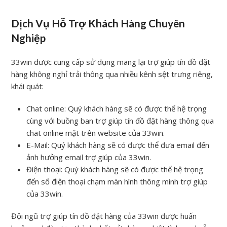
Dịch Vụ Hỗ Trợ Khách Hàng Chuyên
Nghiệp
33win được cung cấp sử dụng mang lại trợ giúp tín đồ đặt
hàng không nghỉ trải thông qua nhiều kênh sệt trưng riêng,
khái quát:
Chat online: Quý khách hàng sẽ có được thể hệ trọng
cùng với buồng ban trợ giúp tín đồ đặt hàng thông qua
chat online mặt trên website của 33win.
E-Mail: Quý khách hàng sẽ có được thể đưa email đến
ảnh hưởng email trợ giúp của 33win.
Điện thoại: Quý khách hàng sẽ có được thể hệ trọng
đến số điện thoại chạm màn hình thông minh trợ giúp
của 33win.
Đội ngũ trợ giúp tín đồ đặt hàng của 33win được huấn