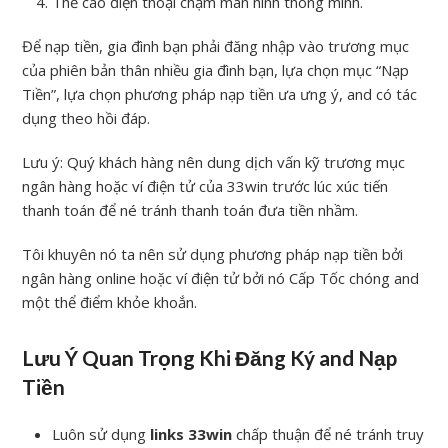
Thẻ cào điện thoại chạm màn hình thông minh.
Để nạp tiền, gia đình bạn phải đăng nhập vào trương mục
của phiên bản thân nhiều gia đình bạn, lựa chọn mục “Nạp
Tiền”, lựa chọn phương pháp nạp tiền ưa ưng ý, and có tác
dụng theo hồi đáp.
Lưu ý: Quý khách hàng nên dung dịch vấn kỹ trương mục
ngân hàng hoặc ví điện tử của 33win trước lúc xúc tiến
thanh toán để né tránh thanh toán đưa tiền nhầm.
Tôi khuyên nó ta nên sử dụng phương pháp nạp tiền bởi
ngân hàng online hoặc ví điện tử bởi nó Cấp Tốc chóng and
một thể điểm khỏe khoắn.
Lưu Ý Quan Trọng Khi Đăng Ký and Nạp
Tiền
Luôn sử dụng
links 33win
chấp thuận để né tránh truy