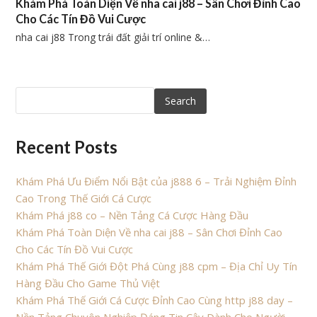
Khám Phá Toàn Diện Về nha cai j88 – Sân Chơi Đỉnh Cao
Cho Các Tín Đồ Vui Cược
nha cai j88 Trong trái đất giải trí online &…
Search
Recent Posts
Khám Phá Ưu Điểm Nổi Bật của j888 6 – Trải Nghiệm Đỉnh
Cao Trong Thế Giới Cá Cược
Khám Phá j88 co – Nền Tảng Cá Cược Hàng Đầu
Khám Phá Toàn Diện Về nha cai j88 – Sân Chơi Đỉnh Cao
Cho Các Tín Đồ Vui Cược
Khám Phá Thế Giới Đột Phá Cùng j88 cpm – Địa Chỉ Uy Tín
Hàng Đầu Cho Game Thủ Việt
Khám Phá Thế Giới Cá Cược Đỉnh Cao Cùng http j88 day –