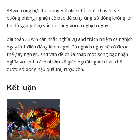
33win cũng hợp tác cùng với nhiều tổ chức chuyên về
buồng phòng nghiện cờ bạc để cung ứng số đông không lớn
tín đồ gặp gỡ vụ vấn đề cùng với cá nghịch ngay.
bài toán 33win căn nhắc nghĩa vụ and trách nhiệm cá nghịch
ngay là 1 điều đáng khen ngợi. Cá nghịch ngay sẽ có được
thể gây nghiện, and vấn đề chứa chấp một sòng bạc nhận
nghĩa vụ and trách nhiệm sẽ giúp người nghịch hạn chế
được số đông hậu quả thụ rượu cồn.
Kết luận