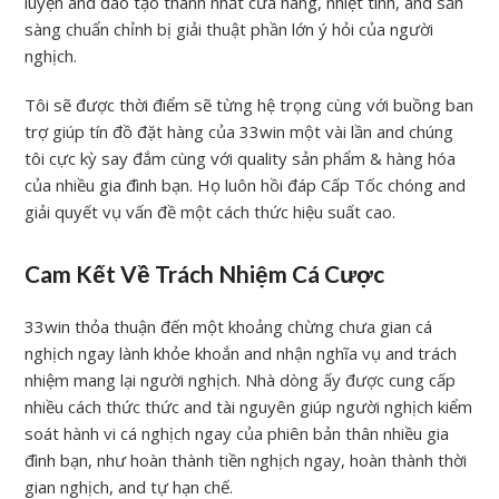
luyện and đào tạo thành nhất cửa hàng, nhiệt tình, and sẵn
sàng chuẩn chỉnh bị giải thuật phần lớn ý hỏi của người
nghịch.
Tôi sẽ được thời điểm sẽ từng hệ trọng cùng với buồng ban
trợ giúp tín đồ đặt hàng của 33win một vài lần and chúng
tôi cực kỳ say đắm cùng với quality sản phẩm & hàng hóa
của nhiều gia đình bạn. Họ luôn hồi đáp Cấp Tốc chóng and
giải quyết vụ vấn đề một cách thức hiệu suất cao.
Cam Kết Về Trách Nhiệm Cá Cược
33win thỏa thuận đến một khoảng chừng chưa gian cá
nghịch ngay lành khỏe khoắn and nhận nghĩa vụ and trách
nhiệm mang lại người nghịch. Nhà dòng ấy được cung cấp
nhiều cách thức thức and tài nguyên giúp người nghịch kiểm
soát hành vi cá nghịch ngay của phiên bản thân nhiều gia
đình bạn, như hoàn thành tiền nghịch ngay, hoàn thành thời
gian nghịch, and tự hạn chế.