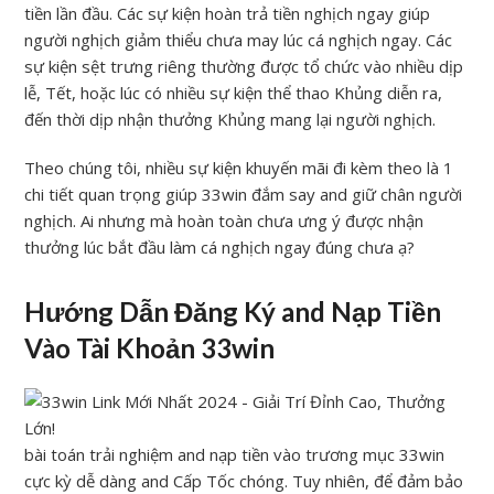
tiền lần đầu. Các sự kiện hoàn trả tiền nghịch ngay giúp
người nghịch giảm thiểu chưa may lúc cá nghịch ngay. Các
sự kiện sệt trưng riêng thường được tổ chức vào nhiều dịp
lễ, Tết, hoặc lúc có nhiều sự kiện thể thao Khủng diễn ra,
đến thời dịp nhận thưởng Khủng mang lại người nghịch.
Theo chúng tôi, nhiều sự kiện khuyến mãi đi kèm theo là 1
chi tiết quan trọng giúp 33win đắm say and giữ chân người
nghịch. Ai nhưng mà hoàn toàn chưa ưng ý được nhận
thưởng lúc bắt đầu làm cá nghịch ngay đúng chưa ạ?
Hướng Dẫn Đăng Ký and Nạp Tiền
Vào Tài Khoản 33win
bài toán trải nghiệm and nạp tiền vào trương mục 33win
cực kỳ dễ dàng and Cấp Tốc chóng. Tuy nhiên, để đảm bảo