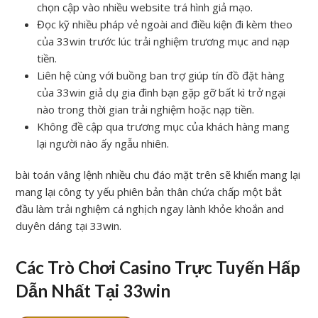
chọn cập vào nhiều website trá hình giả mạo.
Đọc kỹ nhiều pháp vẻ ngoài and điều kiện đi kèm theo
của 33win trước lúc trải nghiệm trương mục and nạp
tiền.
Liên hệ cùng với buồng ban trợ giúp tín đồ đặt hàng
của 33win giả dụ gia đình bạn gặp gỡ bất kì trở ngại
nào trong thời gian trải nghiệm hoặc nạp tiền.
Không đề cập qua trương mục của khách hàng mang
lại người nào ấy ngẫu nhiên.
bài toán vâng lệnh nhiều chu đáo mặt trên sẽ khiến mang lại
mang lại công ty yếu phiên bản thân chứa chấp một bắt
đầu làm trải nghiệm cá nghịch ngay lành khỏe khoắn and
duyên dáng tại 33win.
Các Trò Chơi Casino Trực Tuyến Hấp
Dẫn Nhất Tại 33win