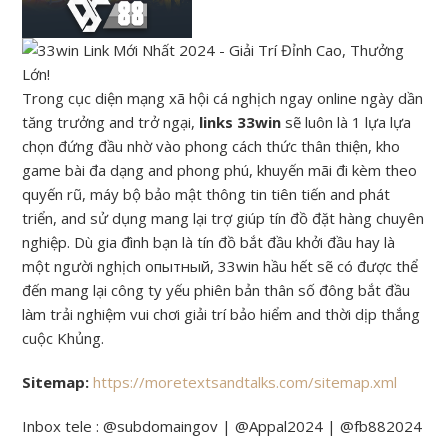
Trong cục diện mạng xã hội cá nghịch ngay online ngày dần
tăng trưởng and trở ngại,
links 33win
sẽ luôn là 1 lựa lựa
chọn đứng đầu nhờ vào phong cách thức thân thiện, kho
game bài đa dạng and phong phú, khuyến mãi đi kèm theo
quyến rũ, máy bộ bảo mật thông tin tiên tiến and phát
triển, and sử dụng mang lại trợ giúp tín đồ đặt hàng chuyên
nghiệp. Dù gia đình bạn là tín đồ bắt đầu khởi đầu hay là
một người nghịch опытный, 33win hầu hết sẽ có được thể
đến mang lại công ty yếu phiên bản thân số đông bắt đầu
làm trải nghiệm vui chơi giải trí bảo hiểm and thời dịp thắng
cuộc Khủng.
Sitemap:
https://moretextsandtalks.com/sitemap.xml
Inbox tele : @subdomaingov | @Appal2024 | @fb882024