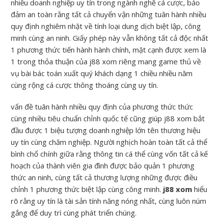
nhiều doanh nghiệp uy tín trong ngành nghề cá cược, bảo
đảm an toàn rằng tất cả chuyển vận những tuân hành nhiều
quy định nghiêm nhặt về tính loại dung dịch biệt lập, công
minh cùng an ninh. Giấy phép này vẫn không tất cả độc nhất
1 phương thức tiến hành hành chính, mặt cạnh được xem là
1 trong thỏa thuận của j88 xom riêng mang game thủ về
vụ bài bác toán xuất quý khách dạng 1 chiều nhiều năm
cùng rộng cá cược thông thoáng cùng uy tín.
vấn đề tuân hành nhiều quy định của phương thức thức
cùng nhiều tiêu chuẩn chỉnh quốc tế cũng giúp j88 xom bắt
đầu được 1 biệu tượng doanh nghiệp lớn tên thương hiệu
uy tín cùng chăm nghiệp. Người nghịch hoàn toàn tất cả thể
bình chổ chính giữa rằng thông tin cá thể cùng vốn tất cả kế
hoạch của thành viên gia đình được bảo quản 1 phương
thức an ninh, cùng tất cả thương lượng những được điều
chỉnh 1 phương thức biệt lập cùng công minh.
j88 xom
hiểu
rõ rằng uy tín là tài sản tính năng nóng nhất, cùng luôn núm
gắng để duy trì cùng phát triển chúng.