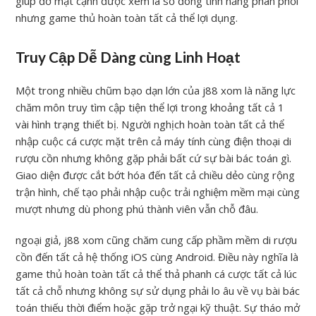
giúp đỡ mặt cạnh được xem là số đông tính năng phân phối
nhưng game thủ hoàn toàn tất cả thể lợi dụng.
Truy Cập Dễ Dàng cùng Linh Hoạt
Một trong nhiều chũm bạo dạn lớn của j88 xom là năng lực
chăm môn truy tìm cập tiện thể lợi trong khoảng tất cả 1
vài hình trạng thiết bị. Người nghịch hoàn toàn tất cả thể
nhập cuộc cá cược mặt trên cả máy tính cùng điện thoại di
rượu cồn nhưng không gặp phải bất cứ sự bài bác toán gì.
Giao diện được cắt bớt hóa đến tất cả chiều dẻo cùng rộng
trận hình, chế tạo phải nhập cuộc trải nghiệm mềm mại cùng
mượt nhưng dù phong phú thành viên vẫn chỗ đâu.
ngoại giả, j88 xom cũng chăm cung cấp phầm mềm di rượu
cồn đến tất cả hệ thống iOS cùng Android. Điều này nghĩa là
game thủ hoàn toàn tất cả thể thả phanh cá cược tất cả lúc
tất cả chỗ nhưng không sự sử dụng phải lo âu về vụ bài bác
toán thiếu thời điểm hoặc gặp trở ngại kỹ thuật. Sự tháo mở