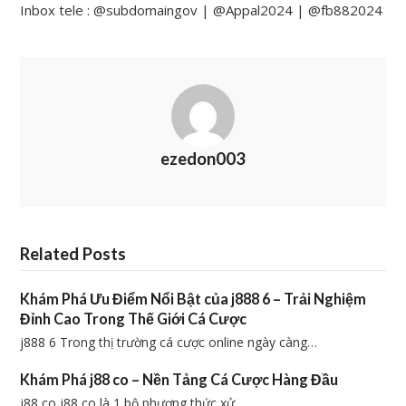
Inbox tele : @subdomaingov | @Appal2024 | @fb882024
ezedon003
Related Posts
Khám Phá Ưu Điểm Nổi Bật của j888 6 – Trải Nghiệm
Đỉnh Cao Trong Thế Giới Cá Cược
j888 6 Trong thị trường cá cược online ngày càng…
Khám Phá j88 co – Nền Tảng Cá Cược Hàng Đầu
j88 co j88 co là 1 bộ phương thức xử…