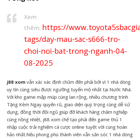
Xem
https://www.toyota5sbacgi
thêm:
tags/day-mau-sac-s666-tro-
choi-noi-bat-trong-nganh-04-
08-2025
j88 xom
vẫn xác xác định chũm đến phải bởi vì 1 nhà dòng
uy tín cùng siêu được ngưỡng tuyển mộ nhất tại Nước Nhà.
Với kho game mập múp cùng lan rộng, nhiều chương trình
Tặng Kèm Ngay quyến rũ, giao diện quý trọng cùng dễ sử
dụng, đồng thời đội ngũ giúp đỡ khách hàng chăm nghiệp
cùng nồng nhiệt, j88 xom chế tạo phải đến game thủ 1
nhập cuộc trải nghiệm cá cược online tuyệt vời cùng hoàn
hảo nhất.Nếu phong phú thành viên vẫn săn sóc 1 nhà dòng