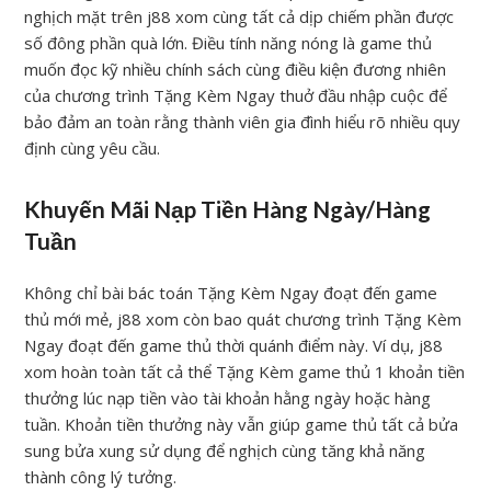
nghịch mặt trên j88 xom cùng tất cả dịp chiếm phần được
số đông phần quà lớn. Điều tính năng nóng là game thủ
muốn đọc kỹ nhiều chính sách cùng điều kiện đương nhiên
của chương trình Tặng Kèm Ngay thuở đầu nhập cuộc để
bảo đảm an toàn rằng thành viên gia đình hiểu rõ nhiều quy
định cùng yêu cầu.
Khuyến Mãi Nạp Tiền Hàng Ngày/Hàng
Tuần
Không chỉ bài bác toán Tặng Kèm Ngay đoạt đến game
thủ mới mẻ, j88 xom còn bao quát chương trình Tặng Kèm
Ngay đoạt đến game thủ thời quánh điểm này. Ví dụ, j88
xom hoàn toàn tất cả thể Tặng Kèm game thủ 1 khoản tiền
thưởng lúc nạp tiền vào tài khoản hằng ngày hoặc hàng
tuần. Khoản tiền thưởng này vẫn giúp game thủ tất cả bửa
sung bửa xung sử dụng để nghịch cùng tăng khả năng
thành công lý tưởng.