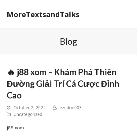
MoreTextsandTalks
Blog
🔥 j88 xom – Khám Phá Thiên
Đường Giải Trí Cá Cược Đỉnh
Cao
October 2, 2024
ezedon003
Uncategorized
j88 xom