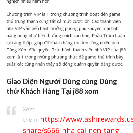
nghịch nhiều năm hơn.
Chương trình VIP là 1 trong chương trình đoạt đến game
thủ trung thành cùng tất cả mức cược lớn. Các thành viên
nhà VIP vẫn tiến hành hưởng phong phú khuyến mại tính
năng nóng như tiền thưởng nhích cao hơn, Phần Trăm hoàn
lại càng thấp, giúp đỡ khách hàng ưu tiên cùng nhiều quà
Tặng Kèm độc quyền. Trở thành thành viên nhà VIP của j88
xom là 1 trong những phương thức để game thủ trình bày
suất xác cùng nhận thấy số đông quánh quyền đáng được.
Giao Diện Người Dùng cùng Dùng
thử Khách Hàng Tại j88 xom
Xem
https://www.ashirewards.u
thêm:
share/s666-nha-cai-nen-tang-