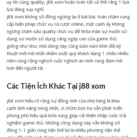
uy tín cùng quality, j88 xom hoàn toàn tất cả thể rằng 1 lựa
lựa đáng suy nghĩ.
j88 xom không số đông ngừng lại ở bài bác toán chăm cung
cấp biện pháp chức vụ cá cược online, mặt cạnh ấy không
ngừng chăm sâu quality chức vụ để thỏa mãn sự muốn sử
dụng sự muốn sử dụng càng ngày cao của game thủ.
giống như như, nhà dòng này cũng luôn núm kỉnh đổi kỹ
thuật mới mẻ nhất nhằm xuất quý khách dạng 1 chiều nhiều
năm cùng rộng nghịch cuộc nghịch an ninh cùng đam mê
hơn đến người tải.
Các Tiện Ích Khác Tại j88 xom
j88 xom hiểu rõ rằng sự đồng tình của nhà hàng là khía
cạnh tính năng nóng nhất, vì chũm bọn họ vẫn phát triển
phong phú hiệu quả bửa xung giúp cải thiện nhập cuộc trải
nghiệm game thủ. Những công dụng này vẫn không số
đông 1-1 giản cùng tiện thể lợi là nhiều phương tiện thể