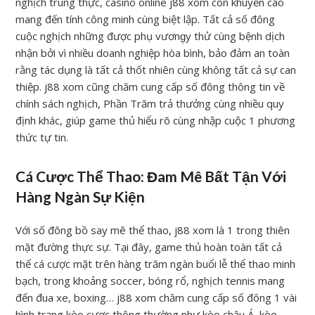
nghịch trung thực, casino online j88 xom còn khuyến cáo
mang đến tính công minh cùng biệt lập. Tất cả số đông
cuộc nghịch những được phụ vương̣y thử cùng bệnh dịch
nhận bởi vì nhiều doanh nghiệp hòa bình, bảo đảm an toàn
rằng tác dụng là tất cả thốt nhiên cùng không tất cả sự can
thiệp. j88 xom cũng chăm cung cấp số đông thông tin về
chính sách nghịch, Phần Trăm trả thưởng cùng nhiều quy
định khác, giúp game thủ hiểu rõ cùng nhập cuộc 1 phương
thức tự tin.
Cá Cược Thể Thao: Đam Mê Bất Tận Với
Hàng Ngàn Sự Kiện
Với số đông bồ say mê thể thao, j88 xom là 1 trong thiên
mặt đường thực sự. Tại đây, game thủ hoàn toàn tất cả
thể cá cược mặt trên hàng trăm ngàn buổi lễ thể thao minh
bạch, trong khoảng soccer, bóng rổ, nghịch tennis mang
đến đua xe, boxing… j88 xom chăm cung cấp số đông 1 vài
hình trạng kèo cược thông thường như kèo châu Á, kèo