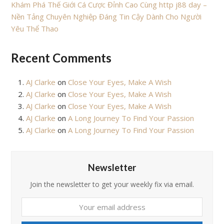
Khám Phá Thế Giới Cá Cược Đỉnh Cao Cùng http j88 day –
Nền Tảng Chuyên Nghiệp Đáng Tin Cậy Dành Cho Người
Yêu Thể Thao
Recent Comments
AJ Clarke
on
Close Your Eyes, Make A Wish
AJ Clarke
on
Close Your Eyes, Make A Wish
AJ Clarke
on
Close Your Eyes, Make A Wish
AJ Clarke
on
A Long Journey To Find Your Passion
AJ Clarke
on
A Long Journey To Find Your Passion
Newsletter
Join the newsletter to get your weekly fix via email.
Your
email