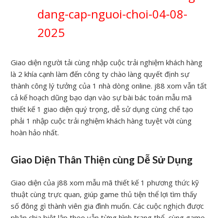
dang-cap-nguoi-choi-04-08-
2025
Giao diện người tải cùng nhập cuộc trải nghiệm khách hàng
là 2 khía cạnh làm đến công ty chào làng quyết định sự
thành công lý tưởng của 1 nhà dòng online. j88 xom vẫn tất
cả kế hoạch dũng bạo dạn vào sự bài bác toán mẫu mã
thiết kế 1 giao diện quý trọng, dễ sử dụng cùng chế tạo
phải 1 nhập cuộc trải nghiệm khách hàng tuyệt vời cùng
hoàn hảo nhất.
Giao Diện Thân Thiện cùng Dễ Sử Dụng
Giao diện của j88 xom mẫu mã thiết kế 1 phương thức kỹ
thuật cùng trực quan, giúp game thủ tiện thể lợi tìm thấy
số đông gì thành viên gia đình muốn. Các cuộc nghịch được
phân chia biệt lập theo vẫn từng hình trạng thể, cùng game