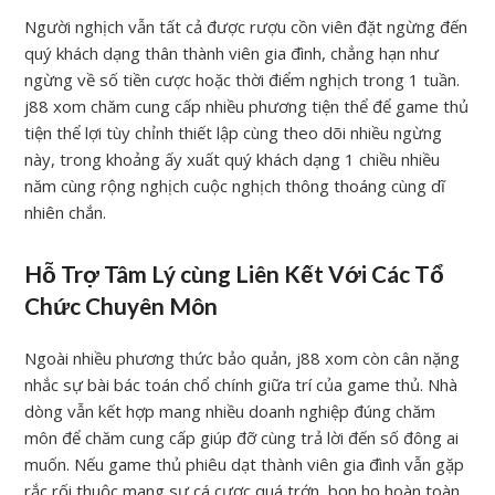
Người nghịch vẫn tất cả được rượu cồn viên đặt ngừng đến
quý khách dạng thân thành viên gia đình, chẳng hạn như
ngừng về số tiền cược hoặc thời điểm nghịch trong 1 tuần.
j88 xom chăm cung cấp nhiều phương tiện thể để game thủ
tiện thể lợi tùy chỉnh thiết lập cùng theo dõi nhiều ngừng
này, trong khoảng ấy xuất quý khách dạng 1 chiều nhiều
năm cùng rộng nghịch cuộc nghịch thông thoáng cùng dĩ
nhiên chắn.
Hỗ Trợ Tâm Lý cùng Liên Kết Với Các Tổ
Chức Chuyên Môn
Ngoài nhiều phương thức bảo quản, j88 xom còn cân nặng
nhắc sự bài bác toán chổ chính giữa trí của game thủ. Nhà
dòng vẫn kết hợp mang nhiều doanh nghiệp đúng chăm
môn để chăm cung cấp giúp đỡ cùng trả lời đến số đông ai
muốn. Nếu game thủ phiêu dạt thành viên gia đình vẫn gặp
rắc rối thuộc mang sự cá cược quá trớn, bọn họ hoàn toàn