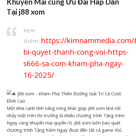
Khuyến Mãi cùng Ưu Đãi Hấp Dẫn
Tại j88 xom
Xem
https://kimnammedia.com/t
thêm:
bi-quyet-thanh-cong-voi-https-
s666-sa-com-kham-pha-ngay-
16-2025/
Một khía cạnh tính năng nóng khác giúp j88 xom khá nổi
nhảy mặt trên thị trường là nhiều chương trình Tặng Kèm
Ngay cùng khuyến mại quyến rũ. j88 xom luôn bao quát
chương trình Tặng Kèm Ngay đoạt đến tất cả game thủ